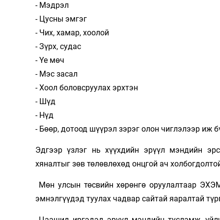
- Мэдрэл
- Цусны эмгэг
- Чих, хамар, хоолой
- Зүрх, судас
- Үе мөч
- Мэс засал
- Хоол боловсруулах эрхтэн
- Шүд
- Нүд
- Бөөр, дотоод шүүрэл зэрэг олон чиглэлээр иж 
Эдгээр үзлэг нь хүүхдийн эрүүл мэндийн эрс
хяналтыг зөв төлөвлөхөд онцгой ач холбогдолто
Мөн улсын төсвийн хөрөнгө оруулалтаар ЭХЭМҮ
эмнэлгүүдэд туулах чадвар сайтай яаралтай тү
Цаашид иргэдэд эрүүл мэндийн тусламж, үйлчи