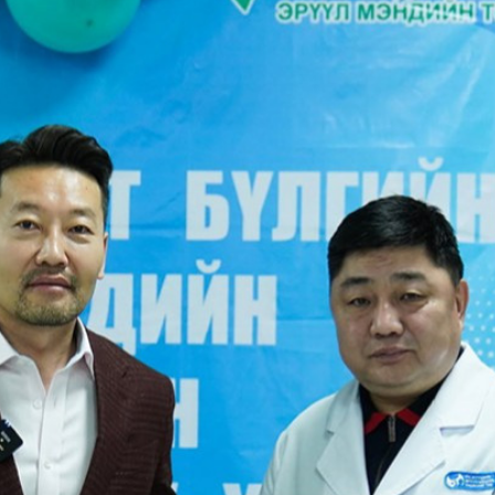
Ханш
Хэрэг з
Эрэлттэй мэдээ
Эрүүл м
Хууль ёс
Хүмүүс
Албаны 
Бусад
Life style
Ярилцл
Зөвлөгөө
Хоймор
Өнөөдрийн тухай
Уншигч-
өл