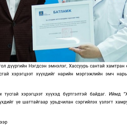
гол дүүргийн Нэгдсэн эмнэлэг, Хассуурь сантай хамтран 
сгай хэрэгцээт хүүхдийг нарийн мэргэжлийн эмч нары
 тусгай хэрэгцээт хүүхэд бүртгэлтэй байдаг. Иймд “
үүхдийг үе шаттайгаар урьдчилан сэргийлэх үзлэгт хамр
гээр