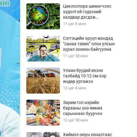
Урлагтай яриа
Циклоспора шимэгчээс
өрчил
үүдэлтэй гэдэсний
халдвар дэгдэж
энд-Эрхэм баян
болзошгүй
11 цаг 8 мин
Сэтгэцийн эрүүл мэндэд
“санаа тавих” олон улсын
хүний үг
хурал зохион байгуулна
11 цаг 38 мин
Улаан буудай ихэнх
талбайд 10-12 см-ээр
ага
Бусад
өндөр ургажээ
12 цаг 8 мин
Фото
сурвалжлагч
Видео
Зарим гол нэрийн
Инфографик
барааны үнэ өмнөх
сарынхаас буурчээ
Санал асуулга
12 цаг 38 мин
Хиймэл оюун хяналтаас