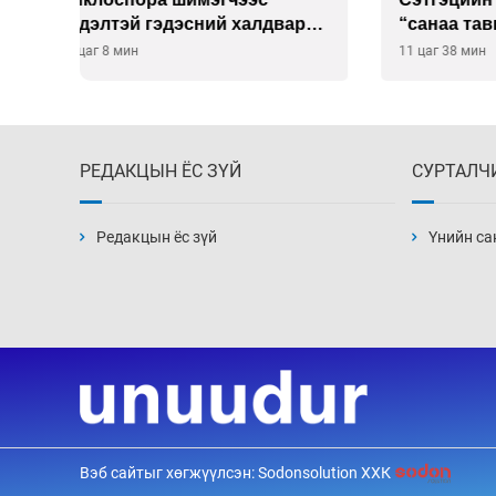
р
“санаа тавих” олон улсын
10-12 
хурал зохион байгуулна
11 цаг 38 мин
12 цаг 8
РЕДАКЦЫН ЁС ЗҮЙ
СУРТАЛЧ
Редакцын ёс зүй
Үнийн са
Вэб сайтыг хөгжүүлсэн: Sodonsolution ХХК