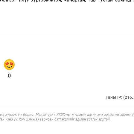
0
Таны IP: (216.
га хүлээхгүй болно. Манай сайт ХХЗХ-ны журмын дагуу зүй зохисгүй зарим үг
эн үзнэ үү. Хэм хэмжээ зөрчсөн сэтгэгдлийг админ устгах эрхтэй.