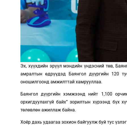
Олимп 2024
Эх, хүүхдийн эрүүл мэндийн үндэсний төв, Баян
амралтын өдрүүдэд Баянгол дүүргийн 120 ту
оношилгоонд амжилттай хамрууллаа.
Баянгол дүүргийн хэмжээнд нийт 1,100 орчим
орхигдуулахгүй байх” зорилтын хүрээнд бүх х
төлөвлөн ажиллаж байна.
Хоёр дахь удаагаа зохион байгуулж буй тус үзлэ