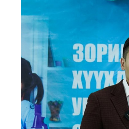
126-гийн НЭГ
Ертөнц
Спорт
Нийгэм
Бөх
Техник технологи
Сагсан бөмбөг
Шинжлэх ухаан
Хөлбөмбөг
Сонин хачин
Олимпын төрөл
Дэлхийн монгол
Тулааны спорт
Олимпын бус төр