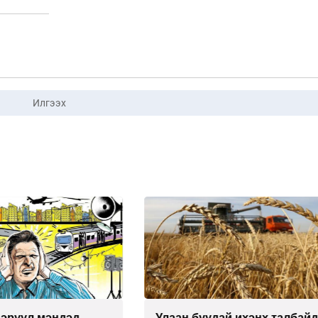
Илгээх
буудай ихэнх талбайд
Хиймэл оюун хяналтаас