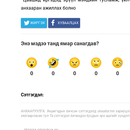
анхааран ажиллах болно
ЖИРГЭХ
ХУВААЛЦАХ
Энэ мэдээ танд ямар санагдав?
0
0
0
0
0
Сэтгэгдэл:
АНХААРУУЛГА: Уншигчдын бичсэн сэтгэгдэлд unuudur.mn хариуцла
хязгаарласан тул Та сэтгэгдэл бичихдээ бусдын эрх ашгийг хүндэтг