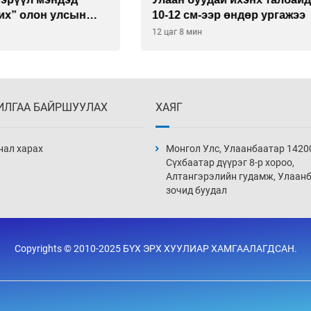
см-ээр өндөр ургажээ
байна
 мин
13 цаг 8 мин
ИЛГАА БАЙРШУУЛАХ
ХАЯГ
нал харах
Монгол Улс, Улаанбаатар 1420
Сүхбаатар дүүрэг 8-р хороо,
Алтангэрэлийн гудамж, Улаан
зочид буудал
Copyrights © 2010-2025 БҮХ ЭРХ ХУУЛИАР ХАМГААЛАГДСАН.