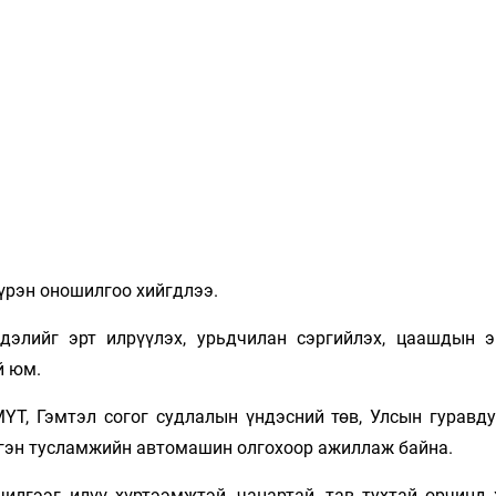
бүрэн оношилгоо хийгдлээ.
дэлийг эрт илрүүлэх, урьдчилан сэргийлэх, цаашдын э
й юм.
Т, Гэмтэл согог судлалын үндэсний төв, Улсын гуравду
ргэн тусламжийн автомашин олгохоор ажиллаж байна.
лгээг илүү хүртээмжтэй, чанартай, тав тухтай орчинд 