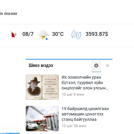
йн төлөө
08/7
30°C
3593.87
$
Соёл урлаг
Шинэ мэдээ
ой хөгжлийн зорилго -
Сонгодог урлаг
Их зохиолчийн уран
Ардын урлаг
бүтээл, туурвил зүйн
онцлогийг олон улсын
Дүрслэх урлаг
судлаачид хэлэлцлээ
10 цаг 8 мин
Өв соёл
таг
Кино урлаг
19 байршилд цахилгаан
автомашин цэнэглэх
 орчин
Цирк
станц байгууллаа
ол
10 цаг 38 мин
Рок поп, хип хоп
энд