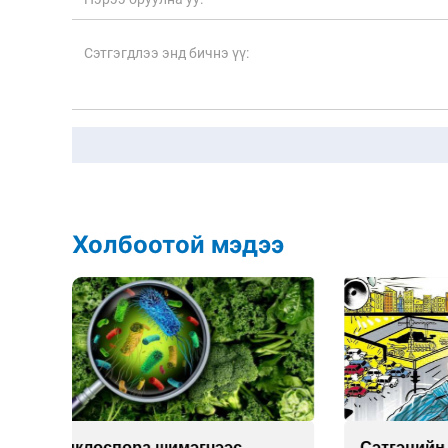
Холбоотой мэдээ
Сэтгэцийн эрүүл мэндэд
Улаан 