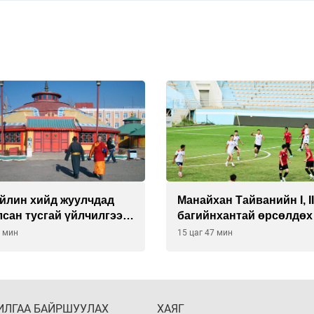
йлин хийд жуулчдад
Манайхан Тайванийн I, I
сан тусгай үйлчилгээ
багийнхантай өрсөлдөх
ж эхэлжээ
7 мин
15 цаг 47 мин
ИЛГАА БАЙРШУУЛАХ
ХАЯГ