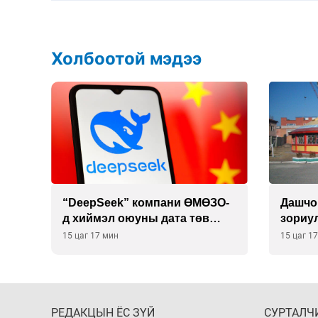
Холбоотой мэдээ
 19
“DeepSeek” компани ӨМӨЗО-
Дашчо
д хиймэл оюуны дата төв
зориул
байгуулахаар төлөвлөж
үзүүл
15 цаг 17 мин
15 цаг 1
байна
РЕДАКЦЫН ЁС ЗҮЙ
СУРТАЛЧ