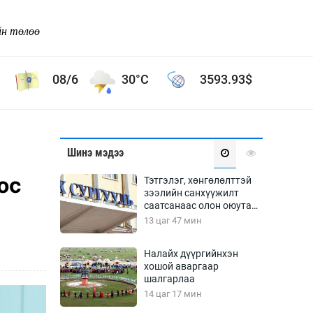
йн төлөө
08/6
30°C
3593.93
$
Соёл урлаг
Шинэ мэдээ
ой хөгжлийн зорилго -
Сонгодог урлаг
ос
Тэтгэлэг, хөнгөлөлттэй
Ардын урлаг
зээлийн санхүүжилт
саатсанаас олон оюутан
Дүрслэх урлаг
төлбөрийн дарамтад
13 цаг 47 мин
Өв соёл
оров
таг
Кино урлаг
Налайх дүүргийнхэн
хошой аваргаар
 орчин
Цирк
шалгарлаа
ол
14 цаг 17 мин
Рок поп, хип хоп
энд