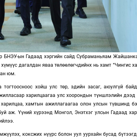
ар БНЭУ-ын Гадаад хэргийн сайд Субраманьяам Жайшанк
 хүмүүс дагалдан яваа төлөөлөгчдийнх нь хамт “Чингис х
сан юм.
тогтоосноос хойш улс төр, эдийн засаг, аюулгүй байда
ажилласаар харилцаагаа улс хоорондын түншлэлийн дээд
 харилцаа, хамтын ажиллагаагаа олон улсын түвшинд бэ
буй аж. Үүний хүрээнд Монгол, Энэтхэг улсын Гадаад ха
ийлээ.
мжүүлэх, коксжих нүүрс болон уул уурхайн бусад бүтээгд