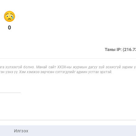
0
Таны IP: (216.7
га хүлээхгүй болно. Манай сайт ХХЗХ-ны журмын дагуу зүй зохисгүй зарим үг
эн үзнэ үү. Хэм хэмжээ зөрчсөн сэтгэгдлийг админ устгах эрхтэй.
Илгээх