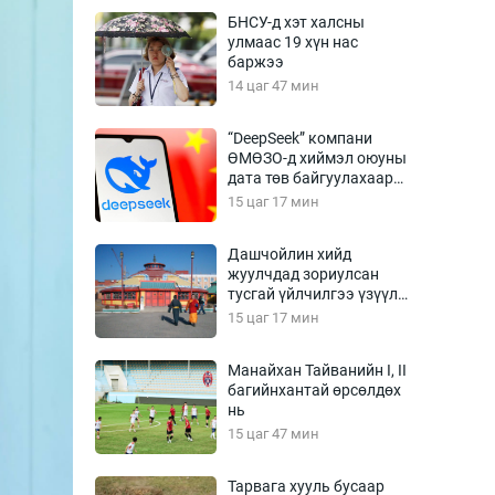
Урлагтай яриа
БНСУ-д хэт халсны
өрчил
улмаас 19 хүн нас
баржээ
энд-Эрхэм баян
14 цаг 47 мин
“DeepSeek” компани
ӨМӨЗО-д хиймэл оюуны
хүний үг
дата төв байгуулахаар
төлөвлөж байна
15 цаг 17 мин
Дашчойлин хийд
жуулчдад зориулсан
ага
Бусад
тусгай үйлчилгээ үзүүлж
эхэлжээ
15 цаг 17 мин
Фото
сурвалжлагч
Видео
Манайхан Тайванийн I, II
Инфографик
багийнхантай өрсөлдөх
нь
Санал асуулга
15 цаг 47 мин
Тарвага хууль бусаар