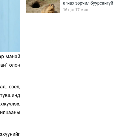
агнах зөрчил буурсангүй
16 цаг 17 мин
Х.Улам-Өрнөх байр
урагшилж, долоод
жагсжээ
16 цаг 47 мин
ар манай
Ж.Лхагвабат өсвөр
аан” олон
үеийнхний ДАШТ-ийг
дэнсэлнэ
17 цаг 17 мин
л, соёл,
Иран тэсэж үлдсэн ч
 түвшинд
удаан хугацаанд хүнд
хжүүлэх,
үеийг туулна
17 цаг 47 мин
рилцааны
Боловсролын зээлийн
сангаар гадаадад
эхүүнийг