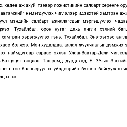
, хөдөө аж ахуй, тээвэр ложистикийн салбарт хөрөнгө ор
 давтамжийг нэмэгдүүлэх чиглэлээр идэвхтэй хамтран аж
рүүл мэндийн салбарт ажиллагсдыг мэргэшүүлэх, чада
цжээ. Тухайлбал, орон нутаг дахь англи хэлний ба
хамтран хэрэгжүүлэх гэнэ. Тухайлбал, Энэтхэгээс англ
ахаар болжээ. Мөн худалдаа, аялал жуулчлалыг дэмжих 
эх наймдугаар сараас эхлэн Улаанбаатар-Дели чиглэл
.Батцэцэг онцлов. Ташрамд дурдахад, БНЭУ-ын Засгий
зрын тос боловсруулах үйлдвэрийн бүтээн байгуулалты
лцах аж.