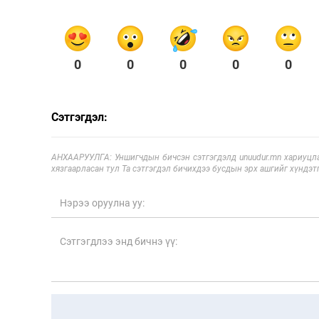
0
0
0
0
0
Сэтгэгдэл:
АНХААРУУЛГА: Уншигчдын бичсэн сэтгэгдэлд unuudur.mn хариуцла
хязгаарласан тул Та сэтгэгдэл бичихдээ бусдын эрх ашгийг хүндэтг