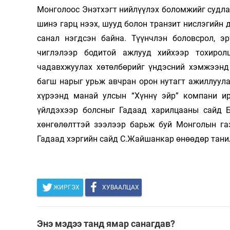
Монголоос Энэтхэгт нийлүүлэх боломжийг судлах
шинэ гарц нээх, шууд болон транзит нислэгийн
санал нэгдсэн байна. Түүнчлэн боловсрол, э
чиглэлээр бодитой ажлууд хийхээр тохирол
чадавхжуулах хөтөлбөрийг үндэсний хэмжээнд 
багш нарыг урьж авчран орон нутагт ажиллуул
хүрээнд манай улсын “Хүннү эйр” компани ир
үйлдэхээр болсныг Гадаад харилцааны сайд Б
хөнгөлөлттэй зээлээр барьж буй Монголын га
Гадаад хэргийн сайд С.Жайшанкар өнөөдөр тани
ЖИРГЭХ
ХУВААЛЦАХ
Энэ мэдээ танд ямар санагдав?