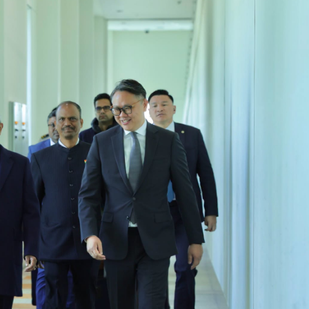
Ханш
Хэрэг з
Эрэлттэй мэдээ
Эрүүл м
Хууль ёс
Хүмүүс
Албаны 
Бусад
Life style
Ярилцл
Зөвлөгөө
Хоймор
Өнөөдрийн тухай
Уншигч-
өл