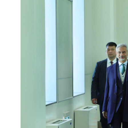
126-гийн НЭГ
Ертөнц
Спорт
Нийгэм
Бөх
Техник технологи
Сагсан бөмбөг
Шинжлэх ухаан
Хөлбөмбөг
Сонин хачин
Олимпын төрөл
Дэлхийн монгол
Тулааны спорт
Олимпын бус төр