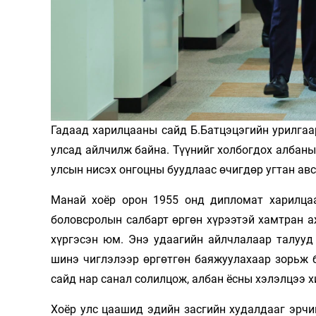
Олимп 2024
Гадаад харилцааны сайд Б.Батцэцэгийн урилга
улсад айлчилж байна. Түүнийг холбогдох албаны
улсын нисэх онгоцны буудлаас өчигдөр угтан ав
Манай хоёр орон 1955 онд дипломат харилцаа 
боловсролын салбарт өргөн хүрээтэй хамтран 
хүргэсэн юм. Энэ удаагийн айлчлалаар талууд
шинэ чиглэлээр өргөтгөн баяжуулахаар зорьж 
сайд нар санал солилцож, албан ёсны хэлэлцээ х
Хоёр улс цаашид эдийн засгийн худалдааг эрчи