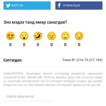
ЖИРГЭХ
ХУВААЛЦАХ
Энэ мэдээ танд ямар санагдав?
0
0
0
0
0
0
Сэтгэгдэл:
Таны IP: (216.73.217.104)
АНХААРУУЛГА: Уншигчдын бичсэн сэтгэгдэлд unuudur.mn хариуцлага
хүлээхгүй болно. Манай сайт ХХЗХ-ны журмын дагуу зүй зохисгүй зарим
үг, хэллэгийг хязгаарласан тул Та сэтгэгдэл бичихдээ бусдын эрх ашгийг
хүндэтгэн үзнэ үү. Хэм хэмжээ зөрчсөн сэтгэгдлийг админ устгах эрхтэй.