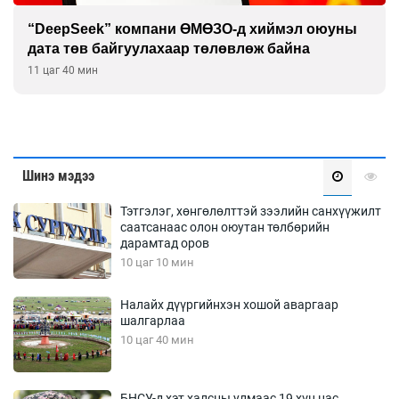
“DeepSeek” компани ӨМӨЗО-д хиймэл оюуны
дата төв байгуулахаар төлөвлөж байна
11 цаг 40 мин
Шинэ мэдээ
Тэтгэлэг, хөнгөлөлттэй зээлийн санхүүжилт
саатсанаас олон оюутан төлбөрийн
дарамтад оров
10 цаг 10 мин
Налайх дүүргийнхэн хошой аваргаар
шалгарлаа
10 цаг 40 мин
БНСУ-д хэт халсны улмаас 19 хүн нас