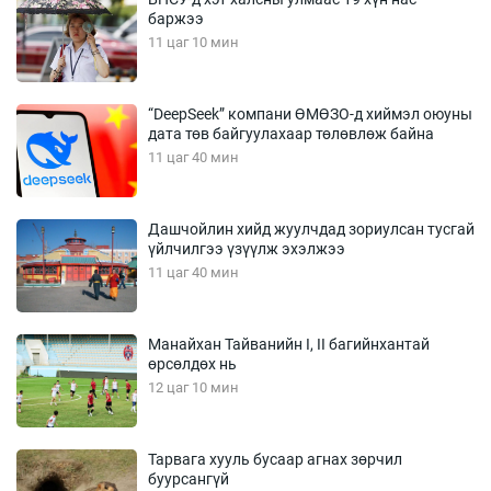
баржээ
11 цаг 10 мин
“DeepSeek” компани ӨМӨЗО-д хиймэл оюуны
дата төв байгуулахаар төлөвлөж байна
11 цаг 40 мин
Дашчойлин хийд жуулчдад зориулсан тусгай
үйлчилгээ үзүүлж эхэлжээ
11 цаг 40 мин
Манайхан Тайванийн I, II багийнхантай
өрсөлдөх нь
12 цаг 10 мин
Тарвага хууль бусаар агнах зөрчил
буурсангүй