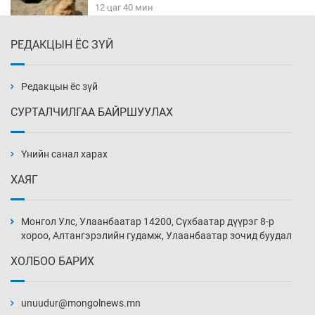
12 цаг 40 мин
РЕДАКЦЫН ЁС ЗҮЙ
Х.Улам-Өрнөх байр урагшилж, долоод
жагсжээ
13 цаг 10 мин
Редакцын ёс зүй
СУРТАЛЧИЛГАА БАЙРШУУЛАХ
Ж.Лхагвабат өсвөр үеийнхний ДАШТ-ийг
дэнсэлнэ
Үнийн санал харах
13 цаг 40 мин
ХАЯГ
Иран тэсэж үлдсэн ч удаан хугацаанд хүнд
үеийг туулна
Монгол Улс, Улаанбаатар 14200, Сүхбаатар дүүрэг 8-р
14 цаг 10 мин
хороо, Алтангэрэлийн гудамж, Улаанбаатар зочид буудал
ХОЛБОО БАРИХ
Боловсролын зээлийн сангаар гадаадад
суралцагчдын амьжиргааны зардлын
хэмжээг шинэчлэн тогтоох нь
unuudur@mongolnews.mn