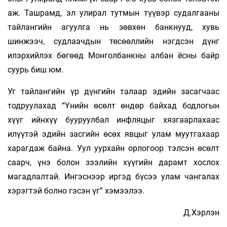
аж. Ташрамд, эл улирал тутмын түүвэр судалгааны
тайлангийн агуулга нь зөвхөн банкнууд, хувь
шинжээч, судлаачдын төсөөллийн нэгдсэн дүнг
илэрхийлэх бөгөөд Монголбанкны албан ёсны байр
суурь биш юм.
Уг тайлангийн үр дүнгийн талаар эдийн засагчаас
тодруулахад “Үнийн өсөлт өндөр байхад бодлогын
хүүг ийнхүү бууруулбал инфляцыг хязгаарлахаас
илүүтэй эдийн засгийн өсөх явцыг улам муутгахаар
харагдаж байна. Уул уурхайн орлогоор тэлсэн өсөлт
саарч, үнэ болон зээлийн хүүгийн дарамт хослох
магадлалтай. Ингэснээр иргэд бүсээ улам чангалах
хэрэгтэй болно гэсэн үг” хэмээлээ.
Д.Хэрлэн