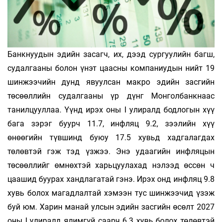
Банкнуудын эдийн засагч, их, дээд сургуулийн багш,
судалгааны болон үнэт цаасны компаниудын нийт 19
шинжээчийн дунд явуулсан макро эдийн засгийн
төсөөллийн судалгааны үр дүнг Монголбанкнаас
танилцууллаа. Үүнд ирэх оны I улиралд бодлогын хүү
бага зэрэг буурч 11.7, инфляц 9.2, зээлийн хүү
өнөөгийн түвшинд буюу 17.5 хувьд хадгалагдах
төлөвтэй гэж тэд үзжээ. Энэ удаагийн инфляцын
төсөөллийг өмнөхтэй харьцуулахад нэлээд өссөн ч
цаашид буурах хандлагатай гэнэ. Ирэх онд инфляц 9.8
хувь болох магадлалтай хэмээн тус шинжээчид үзэж
буй юм. Харин манай улсын эдийн засгийн өсөлт 2027
оны I улиралд ялимгүй саарч 6.3 хувь болох төлөвтэй