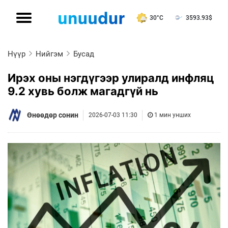
30°C
3593.93
$
Нүүр
Нийгэм
Бусад
Ирэх оны нэгдүгээр улиралд инфляц
9.2 хувь болж магадгүй нь
Өнөөдөр сонин
2026-07-03 11:30
1 мин унших