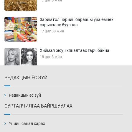
17 цаг 8 мин
Зарим гол нэрийн барааны үнэ өмнөх
сарынхаас буурчээ
17 цаг 38 мин
Хиймэл оюун хяналтаас гарч байна
18 цаг 8 мин
РЕДАКЦЫН ЁС ЗҮЙ
Эмэгтэйчүүд Бээжин, эрэгтэйчүүд Японд
бэлтгэл базаахаар хилийн дээс алхлаа
18 цаг 38 мин
Редакцын ёс зүй
СУРТАЛЧИЛГАА БАЙРШУУЛАХ
АНУ-ын Цэргийн кибер командлалаын
ажилтнууд амиа хорлох явдал эрс
нэмэгджээ
Үнийн санал харах
18 цаг 45 мин