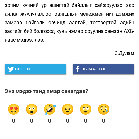
эрчим хүчний үр ашигтай байдлыг сайжруулах, эко
аялал жуулчлал, хог хаягдлын менежментийг дэмжих
замаар байгаль орчинд ээлтэй, тогтвортой эдийн
засгийг бий болгоход хувь нэмэр оруулна хэмээн АХБ-
наас мэдээллээ.
С.Дулам
ЖИРГЭХ
ХУВААЛЦАХ
Энэ мэдээ танд ямар санагдав?
0
0
0
0
0
0