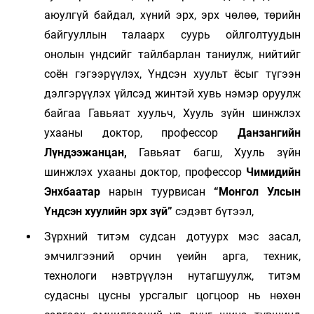
аюулгүй байдал, хүний эрх, эрх чөлөө, төрийн
байгууллын талаарх суурь ойлголтуудын
онолын үндсийг тайлбарлан таниулж, нийтийг
соён гэгээрүүлэх, Үндсэн хуульт ёсыг түгээн
дэлгэрүүлэх үйлсэд жинтэй хувь нэмэр оруулж
байгаа Гавьяат хуульч, Хууль зүйн шинжлэх
ухааны доктор, профессор
Данзангийн
Лүндээжанцан,
Гавьяат багш, Хууль зүйн
шинжлэх ухааны доктор, профессор
Чимидийн
Энхбаатар
нарын туурвисан
“Монгол Улсын
Үндсэн хуулийн эрх зүй”
сэдэвт бүтээл,
Зүрхний титэм судсан дотуурх мэс засал,
эмчилгээний орчин үеийн арга, техник,
технологи нэвтрүүлэн нутагшуулж, титэм
судасны цусны урсгалыг цогцоор нь нөхөн