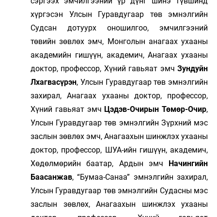
сэргээх эмчилгээний үр дүнг шинэ түвшинд
хүргэсэн Улсын Гуравдугаар төв эмнэлгийн
Судсан дотуурх оношилгоо, эмчилгээний
төвийн зөвлөх эмч, Монголын анагаах ухааны
академийн гишүүн, академич, Анагаах ухааны
доктор, профессор, Хүний гавьяат эмч
Зундуйн
Лхагвасүрэн
, Улсын Гуравдугаар төв эмнэлгийн
захирал, Анагаах ухааны доктор, профессор,
Хүний гавьяат эмч
Цэдэв-Очирын Төмөр-Очир
,
Улсын Гуравдугаар төв эмнэлгийн Зүрхний мэс
заслын зөвлөх эмч, Анагаахын шинжлэх ухааны
доктор, профессор, ШУА-ийн гишүүн, академич,
Хөдөлмөрийн баатар, Ардын эмч
Начингийн
Баасанжав
, “Бумаа-Санаа” эмнэлгийн захирал,
Улсын Гуравдугаар төв эмнэлгийн Судасны мэс
заслын зөвлөх, Анагаахын шинжлэх ухааны