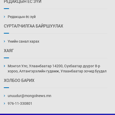
РЕДАКЦЫН ЁС ЗҮЙ
АНУ-ын Цэргийн кибер командлалаын
ажилтнууд амиа хорлох явдал эрс
нэмэгджээ
Редакцын ёс зүй
3 цаг 23 мин
СУРТАЛЧИЛГАА БАЙРШУУЛАХ
Монголын шигшээ Хонконгийн багийг ялж,
эхний хожлоо авлаа
Үнийн санал харах
3 цаг 45 мин
ХАЯГ
Техникийн өндөр үзүүлэлттэй агаарын хөлөг
худалдан авах хүсэлтээ уламжлав
Монгол Улс, Улаанбаатар 14200, Сүхбаатар дүүрэг 8-р
4 цаг 15 мин
хороо, Алтангэрэлийн гудамж, Улаанбаатар зочид буудал
ХОЛБОО БАРИХ
“Шатахууны бус, бодлогын хомсдол
нүүрлээд байна”
unuudur@mongolnews.mn
4 цаг 45 мин
976-11-330801
Дөрвөн чиглэлд шөнийн автобус иргэдэд