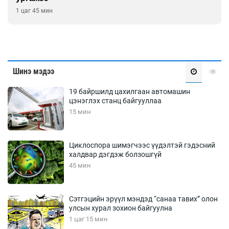
1 цаг 45 мин
Шинэ мэдээ
19 байршилд цахилгаан автомашин
цэнэглэх станц байгууллаа
15 мин
Циклоспора шимэгчээс үүдэлтэй гэдэсний
халдвар дэгдэж болзошгүй
45 мин
Сэтгэцийн эрүүл мэндэд “санаа тавих” олон
улсын хурал зохион байгуулна
1 цаг 15 мин