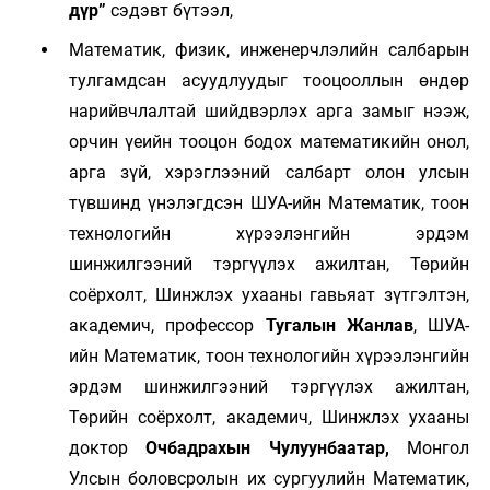
дүр”
сэдэвт бүтээл,
Математик, физик, инженерчлэлийн салбарын
тулгамдсан асуудлуудыг тооцооллын өндөр
нарийвчлалтай шийдвэрлэх арга замыг нээж,
орчин үеийн тооцон бодох математикийн онол,
арга зүй, хэрэглээний салбарт олон улсын
түвшинд үнэлэгдсэн ШУА-ийн Математик, тоон
технологийн хүрээлэнгийн эрдэм
шинжилгээний тэргүүлэх ажилтан, Төрийн
соёрхолт, Шинжлэх ухааны гавьяат зүтгэлтэн,
академич, профессор
Тугалын Жанлав
, ШУА-
ийн Математик, тоон технологийн хүрээлэнгийн
эрдэм шинжилгээний тэргүүлэх ажилтан,
Төрийн соёрхолт, академич, Шинжлэх ухааны
доктор
Очбадрахын Чулуунбаатар,
Монгол
Улсын боловсролын их сургуулийн Математик,