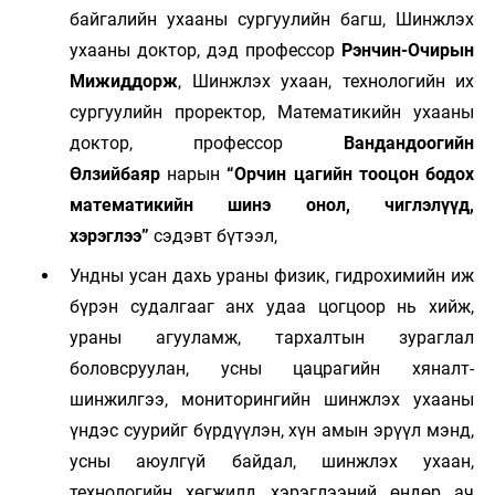
байгалийн ухааны сургуулийн багш, Шинжлэх
ухааны доктор, дэд профессор
Рэнчин-Очирын
Мижиддорж
, Шинжлэх ухаан, технологийн их
сургуулийн проректор, Математикийн ухааны
доктор, профессор
Вандандоогийн
Өлзийбаяр
нарын
“Орчин цагийн тооцон бодох
математикийн шинэ онол, чиглэлүүд,
хэрэглээ”
сэдэвт бүтээл,
Ундны усан дахь ураны физик, гидрохимийн иж
бүрэн судалгааг анх удаа цогцоор нь хийж,
ураны агууламж, тархалтын зураглал
боловсруулан, усны цацрагийн хяналт-
шинжилгээ, мониторингийн шинжлэх ухааны
үндэс суурийг бүрдүүлэн, хүн амын эрүүл мэнд,
усны аюулгүй байдал, шинжлэх ухаан,
технологийн хөгжилд хэрэглээний өндөр ач