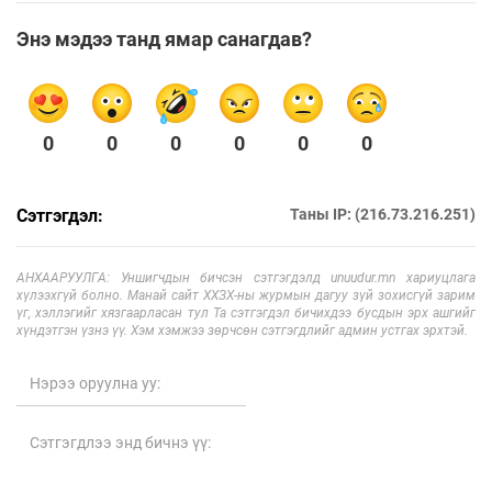
Энэ мэдээ танд ямар санагдав?
0
0
0
0
0
0
Сэтгэгдэл:
Таны IP: (216.73.216.251)
АНХААРУУЛГА: Уншигчдын бичсэн сэтгэгдэлд unuudur.mn хариуцлага
хүлээхгүй болно. Манай сайт ХХЗХ-ны журмын дагуу зүй зохисгүй зарим
үг, хэллэгийг хязгаарласан тул Та сэтгэгдэл бичихдээ бусдын эрх ашгийг
хүндэтгэн үзнэ үү. Хэм хэмжээ зөрчсөн сэтгэгдлийг админ устгах эрхтэй.