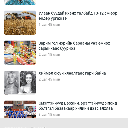
Улаан буудай ихэнх талбайд 10-12 см-ээр
өндөр ургажээ
1 цаг 45 мин
Зарим гол нэрийн барааны үнэ өмнөх
сарынхаас буурчээ
2 цаг 15 мин
Хиймэл оюун хяналтаас гарч байна
2 цаг 45 мин
Эмэгтэйчүүд Бээжин, эрэгтэйчүүд Японд
бэлтгэл базаахаар хилийн дээс алхлаа
3 цаг 15 мин