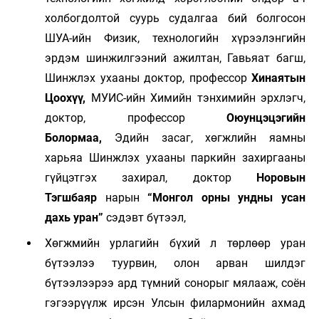
холбогдолтой суурь судалгаа бий болгосон
ШУА-ийн Физик, технологийн хүрээлэнгийн
эрдэм шинжилгээний ажилтан, Гавьяат багш,
Шинжлэх ухааны доктор, профессор
Хинаятын
Цоохүү
,
МУИС-ийн Химийн тэнхимийн эрхлэгч,
доктор, профессор
Оюунцэцэгийн
Болормаа,
Эдийн засаг, хөгжлийн яамны
харьяа Шинжлэх ухааны паркийн захиргааны
гүйцэтгэх захирал, доктор
Норовын
Тэгшбаяр
нарын
“Монгол орны ундны усан
дахь уран”
сэдэвт бүтээл,
Хөгжмийн урлагийн бүхий л төрлөөр уран
бүтээлээ туурвин, олон арван шилдэг
бүтээлээрээ ард түмний сонорыг мялааж, соён
гэгээрүүлж ирсэн Улсын филармонийн ахмад