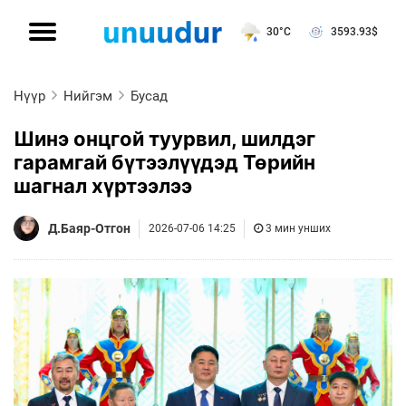
30°C
3593.93
$
Нүүр
Нийгэм
Бусад
Шинэ онцгой туурвил, шилдэг
гарамгай бүтээлүүдэд Төрийн
шагнал хүртээлээ
Д.Баяр-Отгон
2026-07-06 14:25
3 мин унших