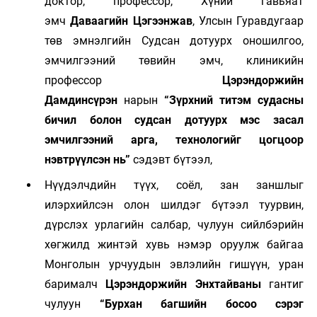
доктор, профессор, Хүний гавьяат
эмч
Даваагийн Цэгээнжав
, Улсын Гуравдугаар
төв эмнэлгийн Судсан дотуурх оношилгоо,
эмчилгээний төвийн эмч, клиникийн
профессор
Цэрэндоржийн
Дамдинсүрэн
нарын
“Зүрхний титэм судасны
бичил болон судсан дотуурх мэс засал
эмчилгээний арга, технологийг цогцоор
нэвтрүүлсэн нь”
сэдэвт бүтээл,
Нүүдэлчдийн түүх, соёл, зан заншлыг
илэрхийлсэн олон шилдэг бүтээл туурвин,
дүрслэх урлагийн салбар, чулуун сийлбэрийн
хөгжилд жинтэй хувь нэмэр оруулж байгаа
Монголын урчуудын эвлэлийн гишүүн, уран
барималч
Цэрэндоржийн Энхтайваны
гантиг
чулуун
“Бурхан багшийн босоо сэрэг