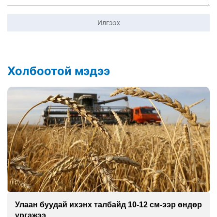
Илгээх
Холбоотой мэдээ
Улаан буудай ихэнх талбайд 10-12 см-ээр өндөр
ургажээ