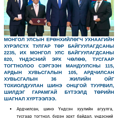
МОНГОЛ УЛСЫН ЕРӨНХИЙЛӨГЧ УХНААГИЙН
ХҮРЭЛСҮХ ТУЛГАР ТӨР БАЙГУУЛАГДСАНЫ
2235, ИХ МОНГОЛ УЛС БАЙГУУЛАГДСАНЫ
820, ҮНДЭСНИЙ ЭРХ ЧӨЛӨӨ, ТУСГААР
ТОГТНОЛОО СЭРГЭЭН МАНДУУЛСНЫ 115,
АРДЫН ХУВЬСГАЛЫН 105, АРДЧИЛСАН
ХУВЬСГАЛЫН 36 ЖИЛИЙН ОЙГ
ТОХИОЛДУУЛАН ШИНЭ ОНЦГОЙ ТУУРВИЛ,
ШИЛДЭГ ГАРАМГАЙ БҮТЭЭЛД ТӨРИЙН
ШАГНАЛ ХҮРТЭЭЛЭЭ.
Ардчилсан, шинэ Үндсэн хуулийн агуулга,
тусгаар тогтнол, бүрэн эрхт байдал, үндэсний