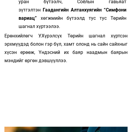
уран бүтээлч, Соёлын гавьяат
зүтгэлтэн
Гаадангийн Алтанхуягийн “Симфони
вариац”
хөгжмийн бүтээлд тус тус Төрийн
шагнал хүртээлээ.
Ерөнхийлөгч У.Хүрэлсүх Төрийн шагнал хүртсэн
эрхмүүдэд болон гэр бүл, хамт олонд нь сайн сайхныг
хүсэн ерөөж, Үндэсний их баяр наадмын баярын
мэндийг өргөн дэвшүүллээ.