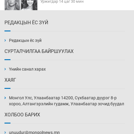
Уржигдар 14 цаг 30 мин
РЕДАКЦЫН ЁС ЗҮЙ
Эмэгтэйчүүд Бээжин, эрэгтэйчүүд Японд
бэлтгэл базаахаар хилийн дээс алхлаа
Уржигдар 14 цаг 00 мин
Редакцын ёс зүй
СУРТАЛЧИЛГАА БАЙРШУУЛАХ
АНУ-ын Цэргийн кибер командлалаын
ажилтнууд амиа хорлох явдал эрс
нэмэгджээ
Үнийн санал харах
Уржигдар 13 цаг 52 мин
ХАЯГ
Монголын шигшээ Хонконгийн багийг ялж,
эхний хожлоо авлаа
Монгол Улс, Улаанбаатар 14200, Сүхбаатар дүүрэг 8-р
Уржигдар 13 цаг 30 мин
хороо, Алтангэрэлийн гудамж, Улаанбаатар зочид буудал
ХОЛБОО БАРИХ
Техникийн өндөр үзүүлэлттэй агаарын хөлөг
худалдан авах хүсэлтээ уламжлав
unuudur@mongolnews.mn
Уржигдар 13 цаг 00 мин