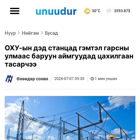
30°C
3593.87
$
Нүүр
Нийгэм
Бусад
ОХУ-ын дэд станцад гэмтэл гарсны
улмаас баруун аймгуудад цахилгаан
тасарчээ
Өнөөдөр сонин
2026-07-07 09:30
1 мин унших