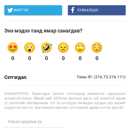
ЖИРГЭХ
ХУВААЛЦАХ
Энэ мэдээ танд ямар санагдав?
0
0
0
0
0
0
Сэтгэгдэл:
Таны IP: (216.73.216.111)
АНХААРУУЛГА: Уншигчдын бичсэн сэтгэгдэлд unuudur.mn хариуцлага
хүлээхгүй болно. Манай сайт ХХЗХ-ны журмын дагуу зүй зохисгүй зарим
үг, хэллэгийг хязгаарласан тул Та сэтгэгдэл бичихдээ бусдын эрх ашгийг
хүндэтгэн үзнэ үү. Хэм хэмжээ зөрчсөн сэтгэгдлийг админ устгах эрхтэй.