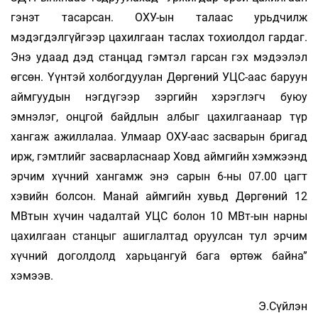
гэнэт тасарсан. ОХУ-ын талаас урьдчилж
мэдэгдэлгүйгээр цахилгаан таслах тохиолдол гардаг.
Энэ удаад дэд станцад гэмтэл гарсан гэх мэдээлэл
өгсөн. Үүнтэй холбогдуулан Дөргөний УЦС-аас баруун
аймгуудын нэгдүгээр зэргийн хэрэглэгч буюу
эмнэлэг, онцгой байдлын албыг цахилгаанаар түр
хангаж ажиллалаа. Улмаар ОХУ-аас засварын бригад
ирж, гэмтлийг засварласнаар Ховд аймгийн хэмжээнд
эрчим хүчний хангамж энэ сарын 6-ны 07.00 цагт
хэвийн болсон. Манай аймгийн хувьд Дөргөний 12
МВтын хүчин чадалтай УЦС болон 10 МВт-ын нарны
цахилгаан станцыг ашиглалтад оруулсан тул эрчим
хүчний доголдолд харьцангуй бага өртөж байна”
хэмээв.
Э.Сүйлэн