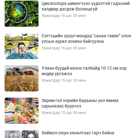
Циклоспора шимэгчээс үүдэлтэй гэдэсний
халдвар дэгдэж болзошгүй
Уржигдар 16 цаг 30 мин
Сэтгэцийн эрүүл мэндэд “санаа тавих” олон
улсын хурал зохион байгуулна
Уржигдар 16 цаг 00 мин
Улаан буудай ихэнх талбайд 10-12 см-ээр
өндөр ургажээ
Уржигдар 15 цаг 30 мин
Зарим гол нэрийн барааны үнэ өмнөх
сарынхаас буурчээ
Уржигдар 15 цаг 00 мин
Хиймэл оюун хяналтаас гарч байна