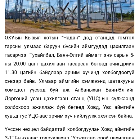
ОХУ-ын Кызыл хотын “Чадан” дэд станцад гэмтэл
гарсны улмаас баруун бүсийн аймгуудад цахилгаан
тасарчээ. Тухайлбал, Баян-Өлгий аймагт энэ сарын 5-
ны 20.00 цагт цахилгаан тасарсан бөгөөд өчигдрийн
11.30 цагийн байдлаар эрчим хүчинд холбогдоогүй
хэвээр байв. Улмаар аймгийн хэмжээнд шатахууны
хомсдол үүсээд буй аж. Албаныхан Баян-Өлгийг
Дөргөний усан цахилгаан станц (УЦС)-ын сүлжээнд
холбохоор ажиллаж буй бөгөөд Ховд, Увс аймгийн
хувьд тус УЦС-аас эрчим хүч нийлүүлж эхэлсэн байна.
Үүссэн нөхцөл байдалтай холбогдуулан Ховд аймгийн
ЗДТГ-ынхнаас тодруулахад “Уржигдар орой цахилгаан