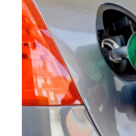
126-гийн НЭГ
Ертөнц
Спорт
Нийгэм
Бөх
Техник технологи
Сагсан бөмбөг
Шинжлэх ухаан
Хөлбөмбөг
Сонин хачин
Олимпын төрөл
Дэлхийн монгол
Тулааны спорт
Олимпын бус төр