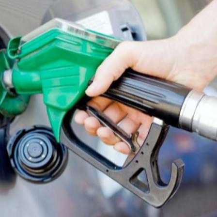
Ханш
Хэрэг з
Эрэлттэй мэдээ
Эрүүл м
Хууль ёс
Хүмүүс
Албаны 
Бусад
Life style
Ярилцл
Зөвлөгөө
Хоймор
Өнөөдрийн тухай
Уншигч-
өл