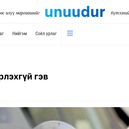
өс илүү маргаашийг
бүтээхи
аг
Нийгэм
Соёл урлаг
Эдийн засаг
Нийгэм
Төсөв
Тогтворт
лэхгүй гэв
17
Уул уурхай
Танилц
Хөрөнгийн зах зээл
Нийслэл
Банк санхүү
Орон ну
Хөдөө аж ахуй
Байгаль
Дэд бүтэц
Боловср
Бизнес
Эрүүл м