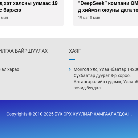
 хэт халсны улмаас 19
“DeepSeek” компани Ө
с баржээ
д хиймэл оюуны дата т
байгуулахаар төлөвлөж
8 мин
19 цаг 8 мин
байна
ИЛГАА БАЙРШУУЛАХ
ХАЯГ
нал харах
Монгол Улс, Улаанбаатар 1420
Сүхбаатар дүүрэг 8-р хороо,
Алтангэрэлийн гудамж, Улаан
зочид буудал
Copyrights © 2010-2025 БҮХ ЭРХ ХУУЛИАР ХАМГААЛАГДСАН.