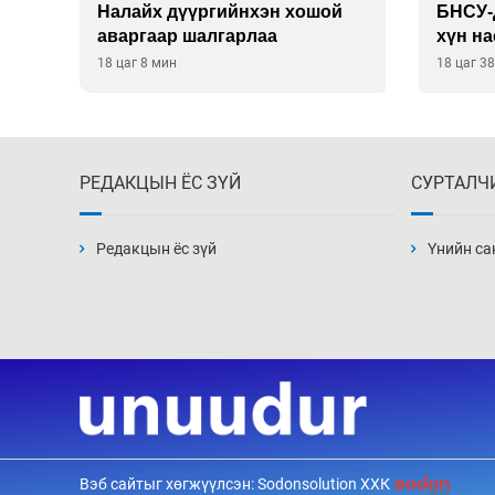
Налайх дүүргийнхэн хошой
БНСУ-д
аваргаар шалгарлаа
хүн на
18 цаг 8 мин
18 цаг 3
РЕДАКЦЫН ЁС ЗҮЙ
СУРТАЛЧ
Редакцын ёс зүй
Үнийн са
Вэб сайтыг хөгжүүлсэн: Sodonsolution ХХК