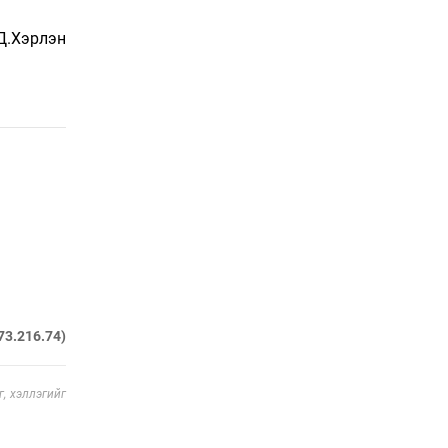
нь
19 цаг 38 мин
Д.Хэрлэн
Тарвага хууль бусаар
агнах зөрчил буурсангүй
20 цаг 8 мин
Х.Улам-Өрнөх байр
урагшилж, долоод
жагсжээ
20 цаг 38 мин
Ж.Лхагвабат өсвөр
үеийнхний ДАШТ-ийг
дэнсэлнэ
73.216.74)
21 цаг 8 мин
Иран тэсэж үлдсэн ч
, хэллэгийг
удаан хугацаанд хүнд
үеийг туулна
21 цаг 38 мин