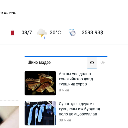
йн төлөө
08/7
30°C
3593.93
$
Соёл урлаг
Шинэ мэдээ
ой хөгжлийн зорилго -
Сонгодог урлаг
Алтны үнэ долоо
Ардын урлаг
хоногийнхоо дээд
түвшинд хүрэв
Дүрслэх урлаг
8 мин
Өв соёл
таг
Кино урлаг
Сурагчдын дүрэмт
хувцасны иж бүрдэлд
 орчин
Цирк
поло цамц орууллаа
ол
38 мин
Рок поп, хип хоп
энд