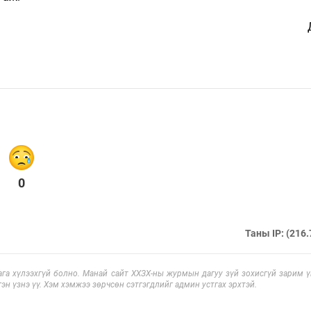
0
Таны IP: (216.
га хүлээхгүй болно. Манай сайт ХХЗХ-ны журмын дагуу зүй зохисгүй зарим үг
эн үзнэ үү. Хэм хэмжээ зөрчсөн сэтгэгдлийг админ устгах эрхтэй.