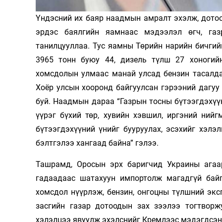
Олимп 2024
Үндэсний их баяр наадмын амралт эхэлж, дото
эрдэс баялгийн яамнаас мэдээлэл өгч, газ
танилцууллаа. Тус яамны Төрийн нарийн бичгий
3965 тонн буюу 44, дизель түлш 27 хоногий
хомсдолын улмаас манай улсад бензин тасалда
Хоёр улсын хооронд байгуулсан гэрээний дагуу 
буй. Наадмын дараа “Газрын тосны бүтээгдэхүүн
үүрэг бүхий төр, хувийн хэвшил, иргэний ний
бүтээгдэхүүний үнийг бууруулах, эсэхийг хэлэ
бэлтгэлээ хангаад байна” гэлээ.
Ташрамд, Оросын эрх баригчид Украины агаа
гадаадаас шатахуун импортолж магадгүй байг
хомсдол нүүрлэж, бензин, онгоцны түлшний эк
засгийн газар дотоодын зах зээлээ тогтворж
хэлэлцээ явуулж эхэлснийг Кремлээс мэдэгдсэн