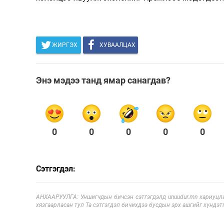
ЖИРГЭХ
ХУВААЛЦАХ
Энэ мэдээ танд ямар санагдав?
0
0
0
0
0
Сэтгэгдэл:
АНХААРУУЛГА: Уншигчдын бичсэн сэтгэгдэлд unuudur.mn хариуцла
хязгаарласан тул Та сэтгэгдэл бичихдээ бусдын эрх ашгийг хүндэтг