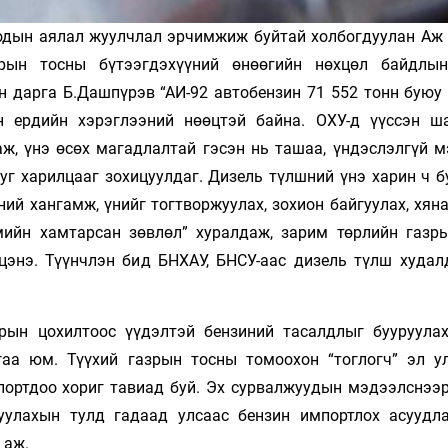
одын аялал жуулчлал эрчимжиж буйтай холбогдуулан Аж 
рын тосны бүтээгдэхүүний өнөөгийн нөхцөл байдлы
н дарга Б.Дашпүрэв “АИ-92 автобензин 71 552 тонн буюу 
н ердийн хэрэглээний нөөцтэй байна. ОХУ-д үүссэн ш
ж, үнэ өсөх магадлалтай гэсэн нь ташаа, үндэслэлгүй м
уг харилцааг зохицуулдаг. Дизель түлшний үнэ харин ч б
ий хангамж, үнийг тогтворжуулах, зохион байгуулах, хян
гмийн хамтарсан зөвлөл” хуралдаж, зарим төрлийн газр
лцэнэ. Түүнчлэн бид БНХАУ, БНСУ-аас дизель түлш худал
рын цохилтоос үүдэлтэй бензиний тасалдлыг бууруула
аа юм. Түүхий газрын тосны томоохон “тоглогч” эл у
спортдоо хориг тавиад буй. Эх сурвалжуудын мэдээлснээ
уулахын тулд гадаад улсаас бензин импортлох асуудл
 аж.