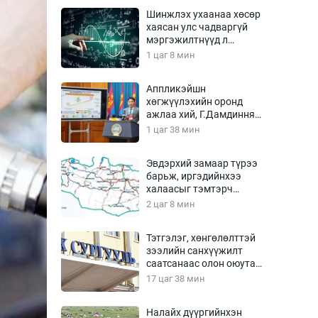
Урлагтай яриа
Шинжлэх ухаанаа хөсөр
өрчил
хаясан улс чадваргүй
мэргэжилтнүүд л
энд-Эрхэм баян
“үйлдвэрлэдэг”
1 цаг 8 мин
Аппликэйшн
хөгжүүлэхийн оронд
хүний үг
ажлаа хий, Г.Дамдинням
сайд аа
1 цаг 38 мин
Эвдэрхий замаар түрээ
барьж, иргэдийнхээ
ага
Бусад
халаасыг тэмтэрч
эхэллээ
2 цаг 8 мин
Фото
сурвалжлагч
Видео
Тэтгэлэг, хөнгөлөлттэй
Инфографик
зээлийн санхүүжилт
саатсанаас олон оюутан
Санал асуулга
төлбөрийн дарамтад
17 цаг 38 мин
оров
Налайх дүүргийнхэн