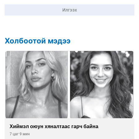
Илгээх
Холбоотой мэдээ
Хиймэл оюун хяналтаас гарч байна
7 цаг 9 мин