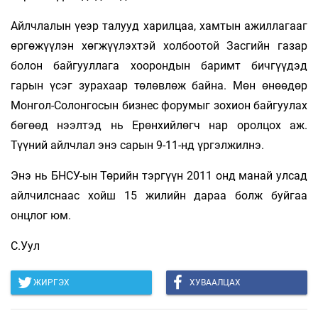
Айлчлалын үеэр талууд харилцаа, хамтын ажиллагааг
өргөжүүлэн хөгжүүлэхтэй холбоотой Засгийн газар
болон байгууллага хоорондын баримт бичгүүдэд
гарын үсэг зурахаар төлөвлөж байна. Мөн өнөөдөр
Монгол-Солонгосын бизнес форумыг зохион байгуулах
бөгөөд нээлтэд нь Ерөнхийлөгч нар оролцох аж.
Түүний айлчлал энэ сарын 9-11-нд үргэлжилнэ.
Энэ нь БНСУ-ын Төрийн тэргүүн 2011 онд манай улсад
айлчилснаас хойш 15 жилийн дараа болж буйгаа
онцлог юм.
С.Уул
ЖИРГЭХ
ХУВААЛЦАХ