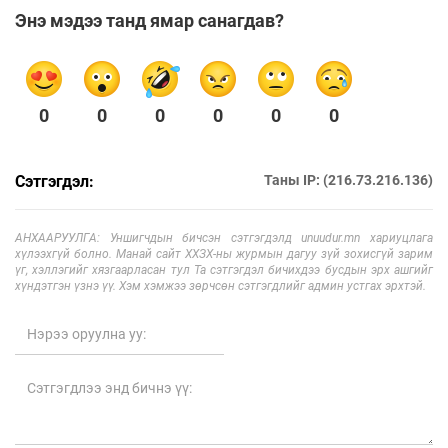
Энэ мэдээ танд ямар санагдав?
0
0
0
0
0
0
Сэтгэгдэл:
Таны IP: (216.73.216.136)
АНХААРУУЛГА: Уншигчдын бичсэн сэтгэгдэлд unuudur.mn хариуцлага
хүлээхгүй болно. Манай сайт ХХЗХ-ны журмын дагуу зүй зохисгүй зарим
үг, хэллэгийг хязгаарласан тул Та сэтгэгдэл бичихдээ бусдын эрх ашгийг
хүндэтгэн үзнэ үү. Хэм хэмжээ зөрчсөн сэтгэгдлийг админ устгах эрхтэй.