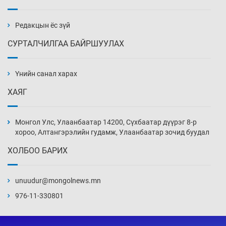
Эмэгтэйчүүд Бээжин, эрэгтэйчүүд Японд
бэлтгэл базаахаар хилийн дээс алхлаа
7 цаг 39 мин
Редакцын ёс зүй
СУРТАЛЧИЛГАА БАЙРШУУЛАХ
АНУ-ын Цэргийн кибер командлалаын
ажилтнууд амиа хорлох явдал эрс
нэмэгджээ
Үнийн санал харах
7 цаг 47 мин
ХАЯГ
Монголын шигшээ Хонконгийн багийг ялж,
эхний хожлоо авлаа
Монгол Улс, Улаанбаатар 14200, Сүхбаатар дүүрэг 8-р
8 цаг 9 мин
хороо, Алтангэрэлийн гудамж, Улаанбаатар зочид буудал
ХОЛБОО БАРИХ
Техникийн өндөр үзүүлэлттэй агаарын хөлөг
худалдан авах хүсэлтээ уламжлав
unuudur@mongolnews.mn
8 цаг 39 мин
976-11-330801
“Шатахууны бус, бодлогын хомсдол
нүүрлээд байна”