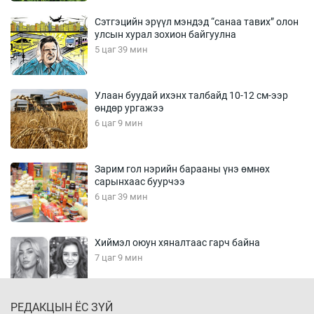
Сэтгэцийн эрүүл мэндэд “санаа тавих” олон
улсын хурал зохион байгуулна
5 цаг 39 мин
Улаан буудай ихэнх талбайд 10-12 см-ээр
өндөр ургажээ
6 цаг 9 мин
Зарим гол нэрийн барааны үнэ өмнөх
сарынхаас буурчээ
6 цаг 39 мин
Хиймэл оюун хяналтаас гарч байна
7 цаг 9 мин
РЕДАКЦЫН ЁС ЗҮЙ