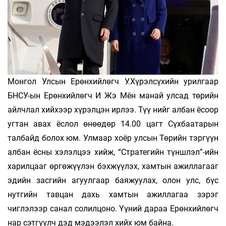
Монгол Улсын Ерөнхийлөгч У.Хүрэлсүхийн урилгаар
БНСУ-ын Ерөнхийлөгч И Жэ Мён манай улсад төрийн
айлчлал хийхээр хүрэлцэн ирлээ. Түү­ нийг албан ёсоор
угтан авах ёслол өнөөдөр 14.00 цагт Сүхбаатарын
талбайд болох юм. Улмаар хоёр улсын Төрийн тэргүүн
албан ёсны хэлэлцээ хийж, “Стратегийн түншлэл”-ийн
харилцааг өргөжүүлэн бэхжүүлэх, хамтын ажиллагааг
эдийн засгийн агуулгаар баяжуулах, олон улс, бүс
нутгийн тавцан дахь хамтын ажиллагаа зэрэг
чиглэлээр санал солилцоно. Үүний дараа Ерөнхийлөгч
нар сэтгүүлч­ дэд мэдээлэл хийх юм байна.