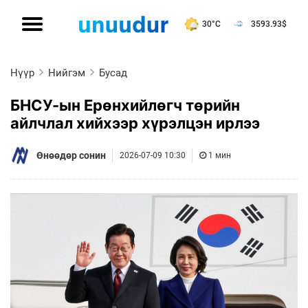
30°C
3593.93
$
Нүүр
Нийгэм
Бусад
БНСУ-ын Ерөнхийлөгч төрийн
айлчлал хийхээр хүрэлцэн ирлээ
Өнөөдөр сонин
2026-07-09 10:30
1 мин