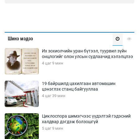
Шинэ мэдээ
Их зохиолчийн уран бүтээл, туурвил зүйн
онцлогийг олон улсын судлаачид хэлэлцлээ
4 цаг 9 мин
19 байршилд цахилгаан автомашин
цэнэглэх станц байгууллаа
4 цаг 39 мин
Циклоспора шимэгчээс үүдэлтэй гэдэсний
халдвар дэгдэж болзошгүй
5 цаг 9 мин