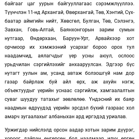
байгааг цаг уурын байгууллагаас сэрэмжлүүллээ.
Түүнчлэн 11-нд Архангай, Өвөр­хангай, Төв, Хэнтий, Сүх­
баатар аймгийн нийт, Хөвсгөл, Булган, Төв, Сэ­лэнгэ,
Завхан, Говь-Алтай, Баянхонгорын зарим сумын
нутгаар, Өндөрхаан, Баруун-Урт, Ар­вайхээр хот
орчмоор их хэмжээний усархаг бороо орох тул
наадамчид, аялагчдыг үер усны аюул, ослоос
урьдчилан сэргийлэхийг анхаа­руул­сан. Эдгээр бүс
нутагт уулын ам, усанд автаж болзошгүй нам дор
газар байрлаж буй айл өрх, аж ахуйн нэгж,
объектуудыг үерийн уснаас сэргийлж, хамгаалалтын
суваг шуудуу татахыг зөвлөлөө. Үн­дэсний их баяр
наадмын өд­рүүдэд үерийн эрсдэл бүхий газраас хол
амарч зугаалахыг ал­ба­ныхан ард иргэдэд уриалав.
Уржигдар нийслэлд орсон аадар хотын зарим дүүрэг,
хороог дайран өнгөрсөн бол наадмаар илүү өргөн