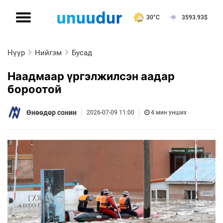
30°C
3593.93
$
Нүүр
Нийгэм
Бусад
Наадмаар үргэлжилсэн аадар
бороотой
Өнөөдөр сонин
2026-07-09 11:00
4 мин унших