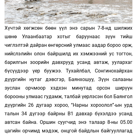
Хүчтэй хөгжсөн бөөн үүл энэ сарын 7-8-нд шилжих
шөнө Улаанбаатар хотыг баруунаас зүүн тийш
чиглэлтэй дайран өнгөрсний улмаас аадар бороо орж,
нийслэлийн олон байршилд их хэмжээний ус тогтон,
барилгын зоорийн давхрууд усанд автаж, уулархаг
бүсүүдээр үер буужээ. Тухайлбал, Сонгинохайрхан
дүүргийн нутаг дэвсгэр, Баянхошуу, Зүүн салааны
зуслан орчмоор хэдхэн минутад орсон ширүүн
борооны улмаас гудамж, талбай үерлэсэн бол Баянгол
дүүргийн 26 дугаар хороо, “Нарны хороолол”-ын урд
талын 34 дүгээр байрны В1 давхар бүхэлдээ усанд
автсан байна. Оршин суугчид энэ талаар 8-ны 05.00
цагийн орчимд мэдэж, онцгой байдлын байгууллагад