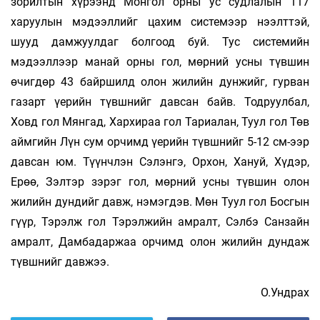
зорилтын хүрээнд Монгол орны ус судлалын 117
харуулын мэдээллийг цахим системээр нээлттэй,
шууд дамжуулдаг болгоод буй. Тус системийн
мэдээллээр манай орны гол, мөрний усны түвшин
өчигдөр 43 байршилд олон жилийн дунжийг, гурван
газарт үерийн түвшнийг давсан байв. Тодруулбал,
Ховд гол Мянгад, Хархираа гол Тариалан, Туул гол Төв
аймгийн Лүн сум орчимд үерийн түвш­нийг 5-12 см-ээр
давсан юм. Түүнчлэн Сэлэнгэ, Орхон, Хануй, Хүдэр,
Ерөө, Зэлтэр зэрэг гол, мөрний усны түвшин олон
жилийн дундийг давж, нэмэгдэв. Мөн Туул гол Босгын
гүүр, Тэрэлж гол Тэрэлжийн амралт, Сэлбэ Санзайн
амралт, Дамбадаржаа орчимд олон жилийн дундаж
түвшнийг давжээ.
О.Ундрах