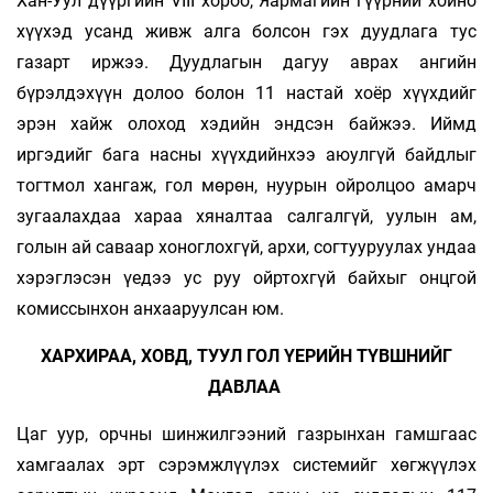
Хан-Уул дүүргийн VIII хороо, Яармагийн гүүрний хойно
хүүхэд усанд живж алга болсон гэх дуудлага тус
газарт иржээ. Дуудлагын дагуу аврах ангийн
бүрэлдэхүүн долоо болон 11 настай хоёр хүүхдийг
эрэн хайж олоход хэдийн эндсэн байжээ. Иймд
иргэдийг бага насны хүүхдийнхээ аюулгүй байдлыг
тогтмол хангаж, гол мөрөн, нуурын ойролцоо амарч
зугаалахдаа хараа хяналтаа салгалгүй, уулын ам,
голын ай саваар хоноглохгүй, архи, согтууруулах ундаа
хэрэглэсэн үедээ ус руу ойртохгүй байхыг онцгой
комиссынхон анхааруулсан юм.
ХАРХИРАА, ХОВД, ТУУЛ ГОЛ ҮЕРИЙН ТҮВШНИЙГ
ДАВЛАА
Цаг уур, орчны шинжилгээний газрынхан гамшгаас
хамгаалах эрт сэрэмжлүүлэх сис­темийг хөгжүүлэх