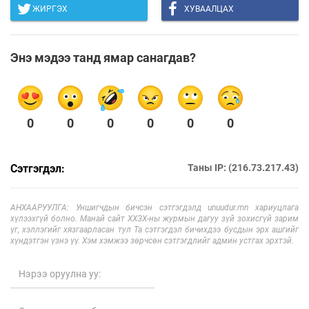
ЖИРГЭХ
ХУВААЛЦАХ
Энэ мэдээ танд ямар санагдав?
0
0
0
0
0
0
Сэтгэгдэл:
Таны IP: (216.73.217.43)
АНХААРУУЛГА: Уншигчдын бичсэн сэтгэгдэлд unuudur.mn хариуцлага
хүлээхгүй болно. Манай сайт ХХЗХ-ны журмын дагуу зүй зохисгүй зарим
үг, хэллэгийг хязгаарласан тул Та сэтгэгдэл бичихдээ бусдын эрх ашгийг
хүндэтгэн үзнэ үү. Хэм хэмжээ зөрчсөн сэтгэгдлийг админ устгах эрхтэй.