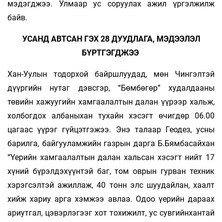
мэдэгджээ. Улмаар ус соруулах ажил үргэлжилж
байв.
УСАНД АВТСАН ГЭХ 28 ДУУДЛАГА, МЭДЭЭЛЭЛ
БҮРТГЭГДЖЭЭ
Хан-Уулын тодорхой байршлуудад, мөн Чин­гэлтэй
дүүргийн нутаг дэвсгэр, “Бөмбөгөр” худалдааны
төвийн хажуугийн хамгаалалтын далан үүрээр хальж,
холбогдох ал­баны­хан ту­хайн хэсэгт өчигдөр 06.00
цагаас үүрэг гүй­цэтгэжээ. Энэ талаар Геодез, усны
барилга, бай­гууламжийн газрын дарга Б.Бямбасайхан
“Үерийн хамгаалалтын далан хальсан хэсэгт нийт 17
хүний бүрэлдэхүүнтэй баг, том оврын гур­ван техник
хэрэгсэлтэй ажиллаж, 40 тонн элс шуудайлан, хаалт
хийж хариу арга хэмжээ авлаа. Одоо үерийн дараах
ариутгал, цэвэр­лэ­гээг хот тохижилт, ус сувгийнхантай