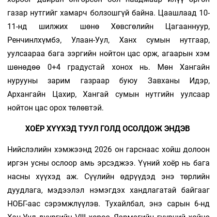
газар нутгийг хамарч бол­зош­гүй байна. Цаашлаад 10-
11-нд шилжих шөнө Хөвс­гө­лийн Цагааннуур,
Ренчинлхүмбэ, Улаан-Уул, Ханх сумын нутгаар,
уулсаараа бага зэргийн нойтон цас орж, агаарын хэм
шөнөдөө 0+4 гра­дус­тай хонох нь. Мөн Хангайн
нурууны зарим газ­раар буюу Завханы Идэр,
Архангайн Цахир, Хан­гай су­мын нутгийн уулсаар
нойтон цас орох төлөв­тэй.
ХОЁР ХҮҮХЭД ТУУЛ ГОЛД ОСОЛДОЖ ЭНДЭВ
Нийслэлийн хэмжээнд 2026 он гарснаас хойш долоон
иргэн усны ослоор амь эрсэджээ. Үүний хоёр нь бага
насны хүүхэд аж. Сүүлийн өдрүүдэд энэ төрлийн
дуудлага, мэдээлэл нэмэгдэх хандлагатай байгааг
НОБГ-аас сэрэмжлүүлэв. Тухайл­бал, энэ сарын 6-нд