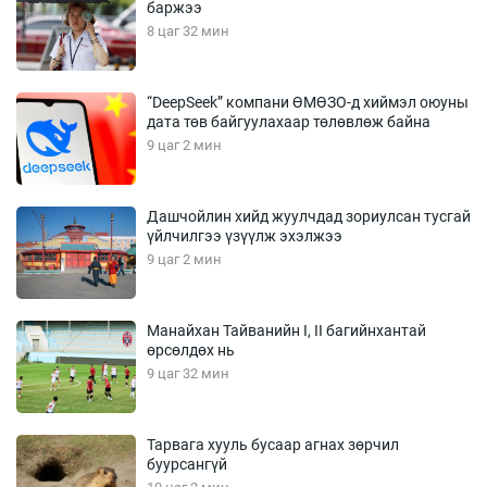
баржээ
8 цаг 32 мин
“DeepSeek” компани ӨМӨЗО-д хиймэл оюуны
дата төв байгуулахаар төлөвлөж байна
9 цаг 2 мин
Дашчойлин хийд жуулчдад зориулсан тусгай
үйлчилгээ үзүүлж эхэлжээ
9 цаг 2 мин
Манайхан Тайванийн I, II багийнхантай
өрсөлдөх нь
9 цаг 32 мин
Тарвага хууль бусаар агнах зөрчил
буурсангүй