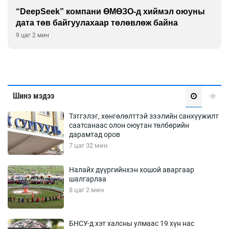
“DeepSeek” компани ӨМӨЗО-д хиймэл оюуны
дата төв байгуулахаар төлөвлөж байна
9 цаг 2 мин
Шинэ мэдээ
Тэтгэлэг, хөнгөлөлттэй зээлийн санхүүжилт
саатсанаас олон оюутан төлбөрийн
дарамтад оров
7 цаг 32 мин
Налайх дүүргийнхэн хошой аваргаар
шалгарлаа
8 цаг 2 мин
БНСУ-д хэт халсны улмаас 19 хүн нас