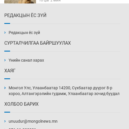
10 цаг 2 мин
РЕДАКЦЫН ЁС ЗҮЙ
Х.Улам-Өрнөх байр урагшилж, долоод
жагсжээ
10 цаг 32 мин
Редакцын ёс зүй
СУРТАЛЧИЛГАА БАЙРШУУЛАХ
Ж.Лхагвабат өсвөр үеийнхний ДАШТ-ийг
дэнсэлнэ
Үнийн санал харах
11 цаг 2 мин
ХАЯГ
Иран тэсэж үлдсэн ч удаан хугацаанд хүнд
үеийг туулна
Монгол Улс, Улаанбаатар 14200, Сүхбаатар дүүрэг 8-р
11 цаг 32 мин
хороо, Алтангэрэлийн гудамж, Улаанбаатар зочид буудал
ХОЛБОО БАРИХ
Боловсролын зээлийн сангаар гадаадад
суралцагчдын амьжиргааны зардлын
хэмжээг шинэчлэн тогтоох нь
unuudur@mongolnews.mn
12 цаг 2 мин