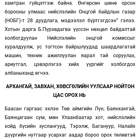
хамт­ран гүйцэтгэж байна. Өнгөрсөн шөнө орсон
борооны улмаас нийслэлийн Онцгой байд­лын га­зар
(НОБГ)-т 28 дуудлага, мэдээлэл бүртгэгдсэн” гэлээ.
Хотын дарга Б.Пүрэвдагва үүссэн нөхцөл бай­далтай
холбогдуулан Нийслэлийн онцгой комиссыг
хуралдуулж, ус тогтсон байршлуудад шаард­лагатай
машин, техник ажиллуулан яарал­­ тай соруулах,
ариутгал, цэвэрлэгээ хийх үүр­гийг хол­бог­дох
албаныханд өгчээ.
АРХАНГАЙ, ЗАВХАН, ХӨВСГӨЛИЙН УУЛСААР НОЙТОН
ЦАС ОРОХ НЬ
Баасан гаргаас эхлэн Төв аймгийн Лүн, Баянхангай,
Баянцагаан сум, мөн Улаанбаатар хот, нийслэлийн
хойд бүсийн зуслангууд, Тэрэлж, Багануур, Налайх
дүүр­гийн нутгаар усархаг аадар бороо орох тө­лөв­тэй