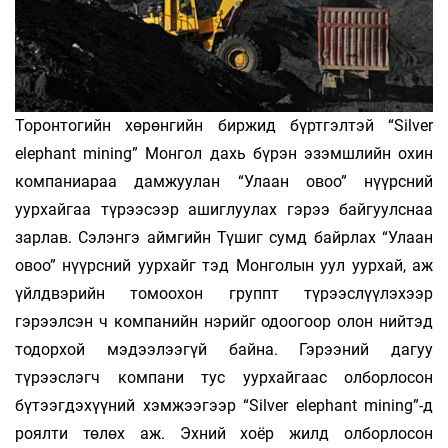
Торонтогийн хөрөнгийн биржид бүртгэлтэй “Silver
elephant mining” Монгол дахь бүрэн эзэмшлийн охин
компаниараа дамжуулан “Улаан овоо” нүүрсний
уурхайгаа түрээсээр ашиглуулах гэрээ байгуулснаа
зарлав. Сэлэнгэ аймгийн Түшиг сумд байрлах “Улаан
овоо” нүүрсний уурхайг тэд Монголын уул уурхай, аж
үйлдвэрийн томоохон группт түрээслүүлэхээр
гэрээлсэн ч компанийн нэрийг одоогоор олон нийтэд
тодорхой мэдээлээгүй байна. Гэрээний дагуу
түрээслэгч компани тус уурхайгаас олборлосон
бүтээгдэхүүний хэмжээгээр “Silver elephant mining”-д
роялти төлөх аж. Эхний хоёр жилд олборлосон