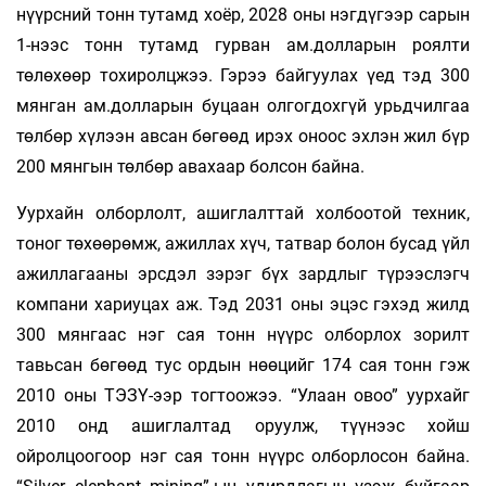
нүүрсний тонн тутамд хоёр, 2028 оны нэгдүгээр сарын
1-нээс тонн тутамд гурван ам.долларын роялти
төлөхөөр тохиролцжээ. Гэрээ байгуулах үед тэд 300
мянган ам.долларын буцаан олгогдохгүй урьдчилгаа
төлбөр хүлээн авсан бөгөөд ирэх оноос эхлэн жил бүр
200 мянгын төлбөр авахаар болсон байна.
Уурхайн олборлолт, ашиглалттай холбоотой техник,
тоног төхөөрөмж, ажиллах хүч, татвар болон бусад үйл
ажиллагааны эрсдэл зэрэг бүх зардлыг түрээслэгч
компани хариуцах аж. Тэд 2031 оны эцэс гэхэд жилд
300 мянгаас нэг сая тонн нүүрс олборлох зорилт
тавьсан бөгөөд тус ордын нөөцийг 174 сая тонн гэж
2010 оны ТЭЗҮ-ээр тогтоожээ. “Улаан овоо” уурхайг
2010 онд ашиглалтад оруулж, түүнээс хойш
ойролцоогоор нэг сая тонн нүүрс олборлосон байна.