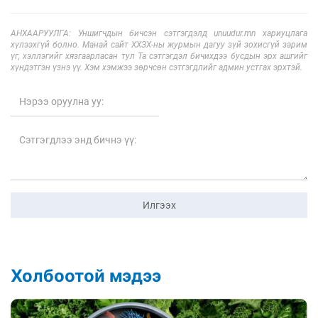
АНХААРУУЛГА: Уншигчдын бичсэн сэтгэгдэлд unuudur.mn хариуцлага
хүлээхгүй болно. Манай сайт ХХЗХ-ны журмын дагуу зүй зохисгүй зарим
үг, хэллэгийг хязгаарласан тул Та сэтгэгдэл бичихдээ бусдын эрх ашгийг
хүндэтгэн үзнэ үү. Хэм хэмжээ зөрчсөн сэтгэгдлийг админ устгах эрхтэй.
Илгээх
Холбоотой мэдээ