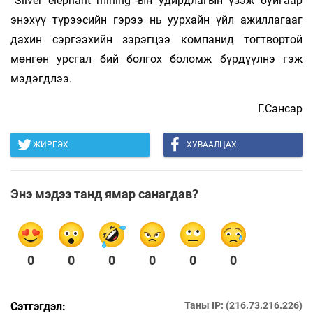
“Silver elephant mining”-ын удирдлагын үзэж буйгаар
энэхүү түрээсийн гэрээ нь уурхайн үйл ажиллагааг
дахин сэргээхийн зэрэгцээ компанид тогтвортой
мөнгөн урсгал бий болгох боломж бүрдүүлнэ гэж
мэдэгдлээ.
Г.Сансар
ЖИРГЭХ
ХУВААЛЦАХ
Энэ мэдээ танд ямар санагдав?
0
0
0
0
0
0
Сэтгэгдэл:
Таны IP: (216.73.216.226)