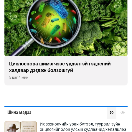
Сэтгэцийн эрүүл мэндэд “санаа тавих” олон
улсын хурал зохион байгуулна
5 цаг 34 мин
Шинэ мэдээ
Их зохиолчийн уран бүтээл, туурвил зүйн
онцлогийг олон улсын судлаачид хэлэлцлээ