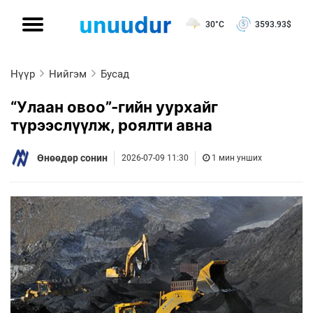
30°C
3593.93
$
Нүүр
Нийгэм
Бусад
“Улаан овоо”-гийн уурхайг
түрээслүүлж, роялти авна
Өнөөдөр сонин
2026-07-09 11:30
1 мин унших