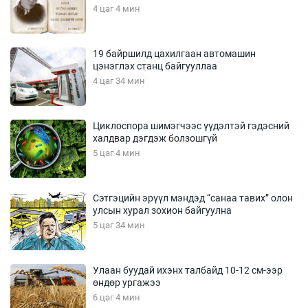
4 цаг 4 мин
19 байршилд цахилгаан автомашин
цэнэглэх станц байгууллаа
4 цаг 34 мин
Циклоспора шимэгчээс үүдэлтэй гэдэсний
халдвар дэгдэж болзошгүй
5 цаг 4 мин
Сэтгэцийн эрүүл мэндэд “санаа тавих” олон
улсын хурал зохион байгуулна
5 цаг 34 мин
Улаан буудай ихэнх талбайд 10-12 см-ээр
өндөр ургажээ
6 цаг 4 мин