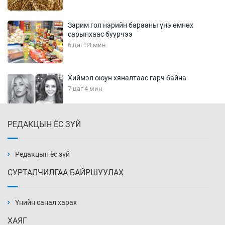
Зарим гол нэрийн барааны үнэ өмнөх
сарынхаас буурчээ
6 цаг 34 мин
Хиймэл оюун хяналтаас гарч байна
7 цаг 4 мин
РЕДАКЦЫН ЁС ЗҮЙ
Эмэгтэйчүүд Бээжин, эрэгтэйчүүд Японд
бэлтгэл базаахаар хилийн дээс алхлаа
7 цаг 34 мин
Редакцын ёс зүй
СУРТАЛЧИЛГАА БАЙРШУУЛАХ
АНУ-ын Цэргийн кибер командлалаын
ажилтнууд амиа хорлох явдал эрс
нэмэгджээ
Үнийн санал харах
7 цаг 42 мин
ХАЯГ