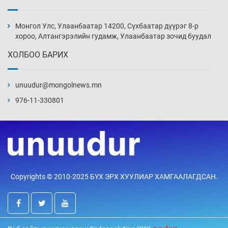
Монголын шигшээ Хонконгийн багийг ялж,
эхний хожлоо авлаа
Монгол Улс, Улаанбаатар 14200, Сүхбаатар дүүрэг 8-р
8 цаг 4 мин
хороо, Алтангэрэлийн гудамж, Улаанбаатар зочид буудал
ХОЛБОО БАРИХ
Техникийн өндөр үзүүлэлттэй агаарын хөлөг
худалдан авах хүсэлтээ уламжлав
unuudur@mongolnews.mn
8 цаг 34 мин
976-11-330801
“Шатахууны бус, бодлогын хомсдол
нүүрлээд байна”
9 цаг 4 мин
Дөрвөн чиглэлд шөнийн автобус иргэдэд
Copyrights © 2010-2025 БҮХ ЭРХ ХУУЛИАР ХАМГААЛАГДСАН.
үйлчилж буй гэв
9 цаг 34 мин
“Туул усан цогцолбор”-ын ТЭЗҮ-ийг