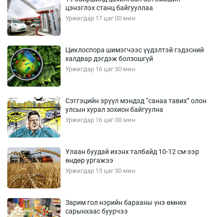
цэнэглэх станц байгууллаа
Уржигдар 17 цаг 00 мин
Циклоспора шимэгчээс үүдэлтэй гэдэсний
халдвар дэгдэж болзошгүй
Уржигдар 16 цаг 30 мин
Сэтгэцийн эрүүл мэндэд “санаа тавих” олон
улсын хурал зохион байгуулна
Уржигдар 16 цаг 00 мин
Улаан буудай ихэнх талбайд 10-12 см-ээр
өндөр ургажээ
Уржигдар 15 цаг 30 мин
Зарим гол нэрийн барааны үнэ өмнөх
сарынхаас буурчээ