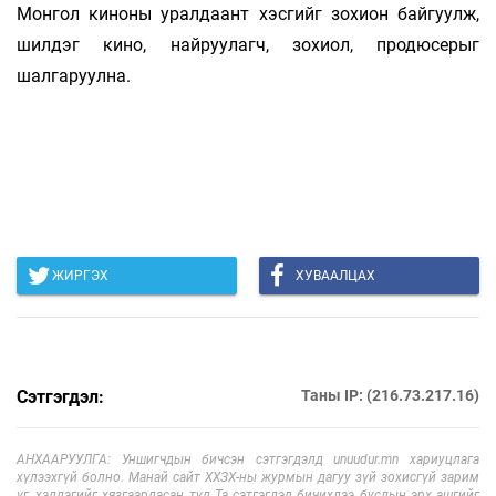
Монгол киноны уралдаант хэсгийг зохион байгуулж,
шилдэг кино, найруулагч, зохиол, продюсерыг
шалгаруулна.
ЖИРГЭХ
ХУВААЛЦАХ
Сэтгэгдэл:
Таны IP: (216.73.217.16)
АНХААРУУЛГА: Уншигчдын бичсэн сэтгэгдэлд unuudur.mn хариуцлага
хүлээхгүй болно. Манай сайт ХХЗХ-ны журмын дагуу зүй зохисгүй зарим
үг, хэллэгийг хязгаарласан тул Та сэтгэгдэл бичихдээ бусдын эрх ашгийг