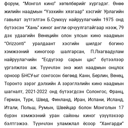
форум, “Монгол кино” хөтөлбөрийг хүргэдэг. Өнөө
жилийн наадмын “Үзэхийн хязгаар” хэсгийг Урлагийн
гавьяат зүтгэлтэн Б.Сумхүү найруулагчийн 1975 онд
бүтээсэн “Хань” киног англи орчуулгатайгаар нээж, 79
дэх удаагийн Венецийн олон улсын кино наадмын
“Orizzonti” уралдаант хэсгийн шилдэг богино
хэмжээний киногоор шалгарсан, П.Лхагвадулам
найруулагчийн “Есдүгээр сарын цас” бүтээлээр
үргэлжлэх аж. Түүнчлэн энэ жил наадмын онцлох
орноор БНСУ-ыг сонгосон бөгөөд Канн, Берлин, Венец,
Торонто зэрэг дэлхийн А зэрэглэлийн кино наадмын
шагналт, 2021-2022 онд бүтээгдсэн Солонгос, Франц,
Герман, Турк, Швед, Финланд, Иран, Испани, Исланд,
Итали, Польш, Румын, Швейцар болон Монголын 17
бүрэн хэмжээний уран сайхны киног үзүүлэхээр
бэлтгэжээ. Түүнчлэн уламжлал ёсоор “Хангарди”