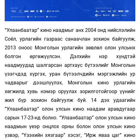
“Улаанбаатар” кино наадмыг анх 2004 онд нийслэлийн
Соёл, урлагийн газраас санаачлан зохион байгуулж,
2013 оноос Монголын урлагийн зөвлөл олон улсынх
болгон өргөжүүлсэн. Дэлхийн нэр хүндтэй
наадмуудад шалгарсан артхаус бүтээлийг Монголын
үзэгчдэд хүргэх, уран бүтээлчдийн мэргэжлийн ур
чадварыг дээшлүүлэх, Монголын кино урлагийн
хөгжилд хувь нэмэр оруулах зорилготойгоор үүнийг
жил бүр зохион байгуулж буй. 14 дэх удаагийн
“Улаанбаатар” олон улсын кино наадам аравдугаар
сарын 17-23-нд болно. “Улаанбаатар” олон улсын кино
наадмын үеэр онцлох орны болон олон улсын кино
үзвэр, “Үзэхийн хязгаар” хэсэг, “Ирж яваа цаг” кино