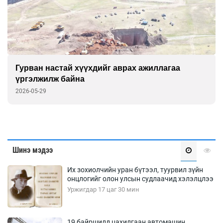
“Тэнгэрт дүүлсэн орь залуу нас минь”
үзэсгэлэн дэлгэлээ
2026-05-22
Шинэ мэдээ
Их зохиолчийн уран бүтээл, туурвил зүйн
онцлогийг олон улсын судлаачид хэлэлцлээ
Уржигдар 17 цаг 30 мин
19 байршилд цахилгаан автомашин