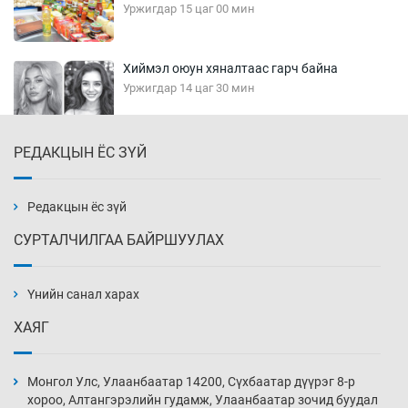
Уржигдар 15 цаг 00 мин
Хиймэл оюун хяналтаас гарч байна
Уржигдар 14 цаг 30 мин
РЕДАКЦЫН ЁС ЗҮЙ
Эмэгтэйчүүд Бээжин, эрэгтэйчүүд Японд
бэлтгэл базаахаар хилийн дээс алхлаа
Уржигдар 14 цаг 00 мин
Редакцын ёс зүй
СУРТАЛЧИЛГАА БАЙРШУУЛАХ
АНУ-ын Цэргийн кибер командлалаын
ажилтнууд амиа хорлох явдал эрс
нэмэгджээ
Үнийн санал харах
Уржигдар 13 цаг 52 мин
ХАЯГ
Монголын шигшээ Хонконгийн багийг ялж,
эхний хожлоо авлаа
Монгол Улс, Улаанбаатар 14200, Сүхбаатар дүүрэг 8-р
Уржигдар 13 цаг 30 мин
хороо, Алтангэрэлийн гудамж, Улаанбаатар зочид буудал