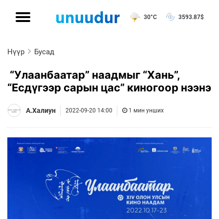
30°C
3593.87
$
Нүүр
Бусад
“Улаанбаатар” наадмыг “Хань”,
“Есдүгээр сарын цас” киногоор нээнэ
А.Халиун
2022-09-20 14:00
1 мин унших