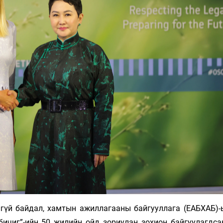
гүй байдал, хамтын ажиллагааны байгууллага (ЕАБХАБ)-
бичиг”-ийн 50 жилийн ойд зориулан зохион байгуулагдса