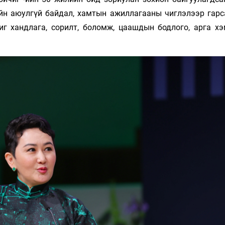
ийн аюулгүй байдал, хамтын ажиллагааны чиглэлээр гарс
г хандлага, сорилт, боломж, цаашдын бодлого, арга х