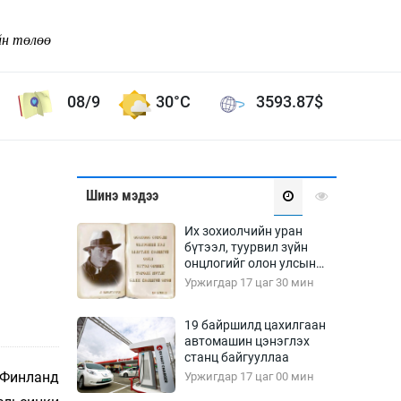
йн төлөө
08/9
30°C
3593.87
$
Соёл урлаг
Шинэ мэдээ
ой хөгжлийн зорилго -
Сонгодог урлаг
Их зохиолчийн уран
Ардын урлаг
бүтээл, туурвил зүйн
онцлогийг олон улсын
Дүрслэх урлаг
судлаачид хэлэлцлээ
Уржигдар 17 цаг 30 мин
Өв соёл
таг
Кино урлаг
19 байршилд цахилгаан
автомашин цэнэглэх
 орчин
Цирк
станц байгууллаа
ол
 Финланд
Уржигдар 17 цаг 00 мин
Рок поп, хип хоп
энд