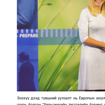
Энэхүү дээд түвшний уулзалт нь Европын аюул
суурь болсон “Хельсинкийн төгсгөлийн баримт 