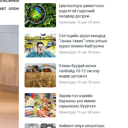
ельсинки
Урлагтай яриа
Циклоспора шимэгчээс
өрчил
эвт олон
үүдэлтэй гэдэсний
халдвар дэгдэж
энд-Эрхэм баян
болзошгүй
Уржигдар 16 цаг 30 мин
Сэтгэцийн эрүүл мэндэд
“санаа тавих” олон улсын
хүний үг
хурал зохион байгуулна
Уржигдар 16 цаг 00 мин
Улаан буудай ихэнх
талбайд 10-12 см-ээр
ага
Бусад
өндөр ургажээ
Уржигдар 15 цаг 30 мин
Фото
сурвалжлагч
Видео
Зарим гол нэрийн
Инфографик
барааны үнэ өмнөх
сарынхаас буурчээ
Санал асуулга
Уржигдар 15 цаг 00 мин
Хиймэл оюун хяналтаас