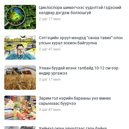
Циклоспора шимэгчээс үүдэлтэй гэдэсний
халдвар дэгдэж болзошгүй
2 цаг 17 мин
Сэтгэцийн эрүүл мэндэд “санаа тавих” олон
улсын хурал зохион байгуулна
2 цаг 47 мин
Улаан буудай ихэнх талбайд 10-12 см-ээр
өндөр ургажээ
3 цаг 17 мин
Зарим гол нэрийн барааны үнэ өмнөх
сарынхаас буурчээ
3 цаг 47 мин
Хиймэл оюун хяналтаас гарч байна