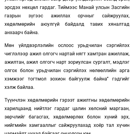
эрсдэх нөхцөл гардаг. Тиймээс Манай улсын Засгийн
газрын зүгээс ажиллах орчныг сайжруулах,
хөдөлмөрийн аюулгүй байдалд тавих хяналтад
анхаарч байна.
Мөн үйлдвэрлэлийн ослоос урьдчилан сэргийлэх
чиглэлээр ажил олгогч нартай нягт хамтран ажиллаж,
ажилтан, ажил олгогч нарт зориулсан сургалт, мэдлэг
олгох болон урьдчилан сэргийлэх нөлөөллийн арга
хэмжээг тогтмол зохион байгуулж байна” гэдгийг
хэлж байлаа.
Түүнчлэн хөдөлмөрийн гэрээт ажилтны хөдөлмөрийн
харилцаанд нийтлэг гардаг цалин хөлсний маргаан,
зөрчлийг багасгах, хөдөлмөрлөх болон хүний эрх,
нийгмийн хамгааллыг сайжруулахад хоёр тал хүчин
чармайлт чухал байгааг онцолсон юм.