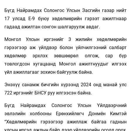
Бүгд Найрамдах Солонгос Улсын Засгийн газар нийт
17 улсад E-9 буюу хөдөлмөрийн гэрээт ажилтнаар
гадаад ажилтан сонгон шалгаруулж авдаг.
Монгол Улсын иргэнийг 3 жилийн хөдөлмөрийн
гэрээгээр аж үйлдвэр болон үйлчилгээний салбарт
хөдөлмөр эрхлэх зөвшөөрөл олгож, сар бүр
товлогдсон хугацаанд Монгол ажилтнуудыг илгээх
үйл ажиллагааг зохион байгуулж байна.
Энэхүү санамж бичгийн хүрээнд 2024 онд манай улс
722 иргэнийг БНСУ руу илгээсэн байна.
Бүгд Найрамдах Солонгос Улсын Үйлдвэрчний
эвлэлийн холбооны Ерөнхийлөгч Донмён Кимтэй
“Хөдөлмөрийн гэрээгээр ажиллаж байгаа гаднын
улсын иргэд ажлын байр дээр үйлдвэрийн осолд орох,