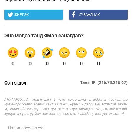
ЖИРГЭХ
ХУВААЛЦАХ
Энэ мэдээ танд ямар санагдав?
0
0
0
0
0
0
Сэтгэгдэл:
Таны IP: (216.73.216.67)
АНХААРУУЛГА: Уншигчдын бичсэн сэтгэгдэлд unuudur.mn хариуцлага
хүлээхгүй болно. Манай сайт ХХЗХ-ны журмын дагуу зүй зохисгүй зарим
үг, хэллэгийг хязгаарласан тул Та сэтгэгдэл бичихдээ бусдын эрх ашгийг
хүндэтгэн үзнэ үү. Хэм хэмжээ зөрчсөн сэтгэгдлийг админ устгах эрхтэй.