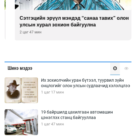
Сэтгэцийн эрүүл мэндэд “санаа тавих” олон
улсын хурал зохион байгуулна
2 цаг 47 мин
Шинэ мэдээ
Их зохиолчийн уран бүтээл, туурвил зүйн
онцлогийг олон улсын судлаачид хэлэлцлээ
1 цаг 17 мин
19 байршилд цахилгаан автомашин
цэнэглэх станц байгууллаа
1 цаг 47 мин