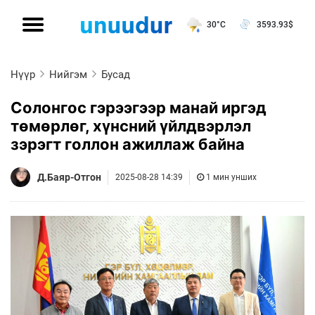
30°C
3593.93
$
Нүүр
Нийгэм
Бусад
Солонгос гэрээгээр манай иргэд
төмөрлөг, хүнсний үйлдвэрлэл
зэрэгт голлон ажиллаж байна
Д.Баяр-Отгон
2025-08-28 14:39
1 мин унших