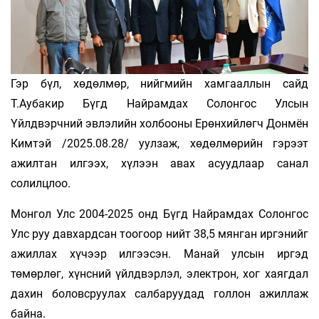
Гэр бүл, хөдөлмөр, нийгмийн хамгааллын сайд
Т.Аубакир Бүгд Найрамдах Солонгос Улсын
Үйлдвэрчний эвлэлийн холбооны Ерөнхийлөгч Донмён
Кимтэй /2025.08.28/ уулзаж, хөдөлмөрийн гэрээт
ажилтан илгээх, хүлээн авах асуудлаар санал
солилцлоо.
Монгол Улс 2004-2025 онд Бүгд Найрамдах Солонгос
Улс руу давхардсан тоогоор нийт 38,5 мянган иргэнийг
ажиллах хүчээр илгээсэн. Манай улсын иргэд
төмөрлөг, хүнсний үйлдвэрлэл, электрон, хог хаягдал
дахин боловсруулах салбаруудад голлон ажиллаж
байна.