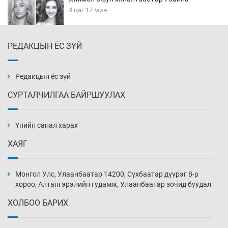
4 цаг 17 мин
РЕДАКЦЫН ЁС ЗҮЙ
Эмэгтэйчүүд Бээжин, эрэгтэйчүүд Японд
бэлтгэл базаахаар хилийн дээс алхлаа
4 цаг 47 мин
Редакцын ёс зүй
СУРТАЛЧИЛГАА БАЙРШУУЛАХ
АНУ-ын Цэргийн кибер командлалаын
ажилтнууд амиа хорлох явдал эрс
нэмэгджээ
Үнийн санал харах
4 цаг 55 мин
ХАЯГ
Монголын шигшээ Хонконгийн багийг ялж,
эхний хожлоо авлаа
Монгол Улс, Улаанбаатар 14200, Сүхбаатар дүүрэг 8-р
5 цаг 17 мин
хороо, Алтангэрэлийн гудамж, Улаанбаатар зочид буудал
ХОЛБОО БАРИХ
Техникийн өндөр үзүүлэлттэй агаарын хөлөг
худалдан авах хүсэлтээ уламжлав