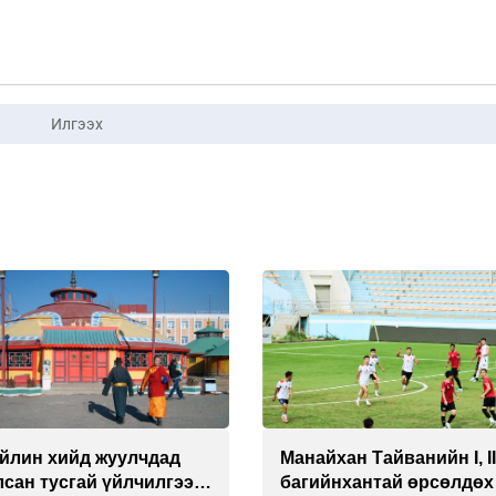
Илгээх
йлин хийд жуулчдад
Манайхан Тайванийн I, I
сан тусгай үйлчилгээ
багийнхантай өрсөлдөх