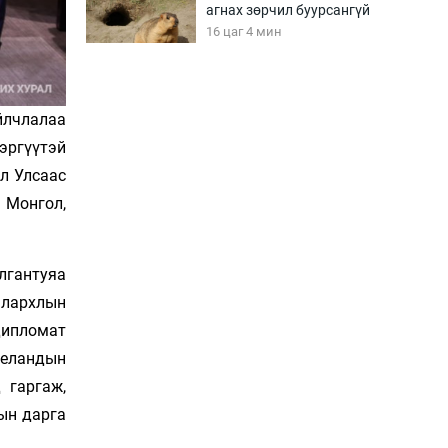
агнах зөрчил буурсангүй
16 цаг 4 мин
Х.Улам-Өрнөх байр
урагшилж, долоод
йлчлалаа
жагсжээ
ргүүтэй
16 цаг 34 мин
ол Улсаас
 Монгол,
Ж.Лхагвабат өсвөр
үеийнхний ДАШТ-ийг
дэнсэлнэ
17 цаг 4 мин
улгантуяа
алархлын
Иран тэсэж үлдсэн ч
удаан хугацаанд хүнд
дипломат
үеийг туулна
Зеландын
17 цаг 34 мин
 гаргаж,
Боловсролын зээлийн
ын дарга
сангаар гадаадад