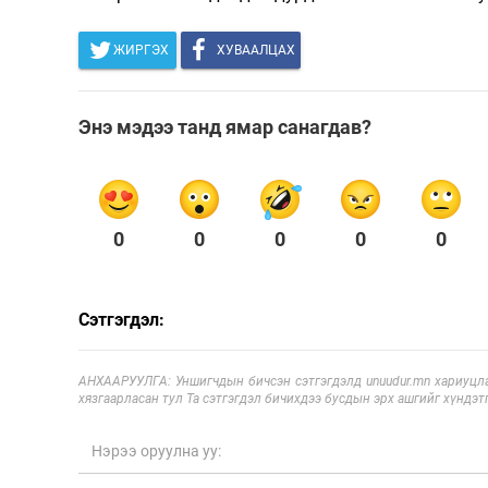
ЖИРГЭХ
ХУВААЛЦАХ
Энэ мэдээ танд ямар санагдав?
0
0
0
0
0
Сэтгэгдэл:
АНХААРУУЛГА: Уншигчдын бичсэн сэтгэгдэлд unuudur.mn хариуцла
хязгаарласан тул Та сэтгэгдэл бичихдээ бусдын эрх ашгийг хүндэтг