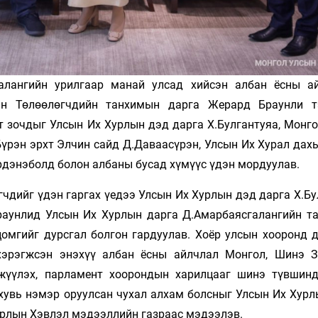
алангийн урилгаар манай улсад хийсэн албан ёсны а
н Төлөөлөгчдийн танхимын дарга Жерард Браунли тэ
эт зочдыг Улсын Их Хурлын дэд дарга Х.Булгантуяа, Монг
үрэн эрхт Элчин сайд Д.Даваасүрэн, Улсын Их Хурал дахь
дэнэболд болон албаны бусад хүмүүс үдэн мордуулав.
гчдийг үдэн гаргах үедээ Улсын Их Хурлын дэд дарга Х.Б
аунлид Улсын Их Хурлын дарга Д.Амарбаясгалангийн т
цомгийг дурсгал болгон гардуулав. Хоёр улсын хооронд 
хэрэгжсэн энэхүү албан ёсны айлчлал Монгол, Шинэ 
жүүлэх, парламент хоорондын харилцааг шинэ түвшинд
хувь нэмэр оруулсан чухал алхам болсныг Улсын Их Хурл
урлын Хэвлэл мэдээллийн газраас мэдээлэв.