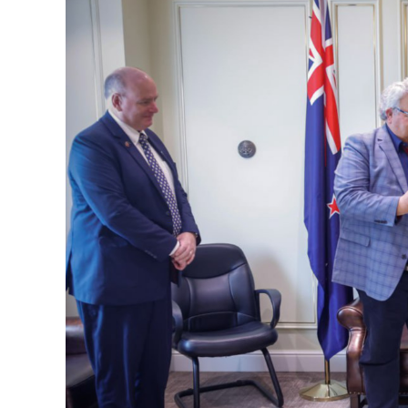
126-гийн НЭГ
Ертөнц
Спорт
Нийгэм
Бөх
Техник технологи
Сагсан бөмбөг
Шинжлэх ухаан
Хөлбөмбөг
Сонин хачин
Олимпын төрөл
Дэлхийн монгол
Тулааны спорт
Олимпын бус төр