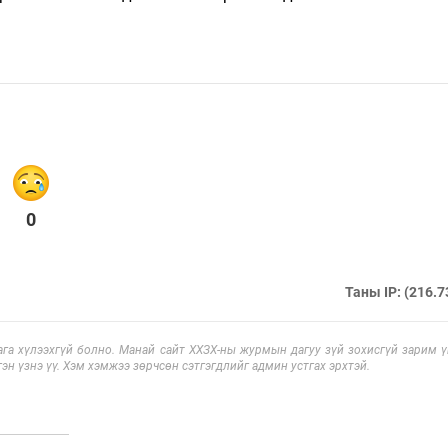
0
Таны IP: (216.7
га хүлээхгүй болно. Манай сайт ХХЗХ-ны журмын дагуу зүй зохисгүй зарим үг
эн үзнэ үү. Хэм хэмжээ зөрчсөн сэтгэгдлийг админ устгах эрхтэй.