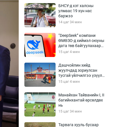
Урлагтай яриа
БНСУ-д хэт халсны
өрчил
улмаас 19 хүн нас
баржээ
энд-Эрхэм баян
14 цаг 34 мин
“DeepSeek” компани
ӨМӨЗО-д хиймэл оюуны
хүний үг
дата төв байгуулахаар
төлөвлөж байна
15 цаг 4 мин
Дашчойлин хийд
жуулчдад зориулсан
ага
Бусад
тусгай үйлчилгээ үзүүлж
эхэлжээ
15 цаг 4 мин
Фото
сурвалжлагч
Видео
Манайхан Тайванийн I, II
Инфографик
багийнхантай өрсөлдөх
нь
Санал асуулга
15 цаг 34 мин
Тарвага хууль бусаар