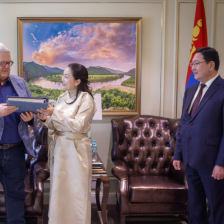
Ханш
Хэрэг з
Эрэлттэй мэдээ
Эрүүл м
Хууль ёс
Хүмүүс
Албаны 
Бусад
Life style
Ярилцл
Зөвлөгөө
Хоймор
Өнөөдрийн тухай
Уншигч-
өл