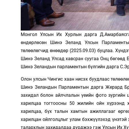
Олимп 2024
Монгол Улсын Их Хурлын дарга Д.Амарбаясг
өндөрлөсөн Шинэ Зеланд Улсын Парламенты
төлөөлөгчид өнөөдөр (2025.09.03) буцлаа. Хүнд
Шинэ Зеланд Улсад хавсран суугаа Онц бөгөөд Б
Шинэ Зеландын парламентын бүлгийн дарга С.Эр
Олон улсын Чингис хаан нисэх буудлаас төлөөлө
Шинэ Зеландын Парламентын дарга Жерард Бр
захидал болон айлчлалын үеийн фото зургийн 
харилцаа тогтоосны 50 жилийн ойн хүрээнд 
харилцаа, бүх талын хамтын ажиллагааг өргө
харилцан ойлголцлыг улам бэхжүүлэхэд үнэтэй 
талархлын захидалдаа дурджээ гэж Улсын Их Х