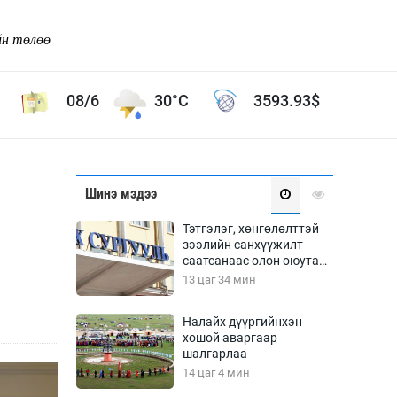
йн төлөө
08/6
30°C
3593.93
$
Соёл урлаг
Шинэ мэдээ
ой хөгжлийн зорилго -
Сонгодог урлаг
Тэтгэлэг, хөнгөлөлттэй
Ардын урлаг
зээлийн санхүүжилт
саатсанаас олон оюутан
Дүрслэх урлаг
төлбөрийн дарамтад
13 цаг 34 мин
Өв соёл
оров
таг
Кино урлаг
Налайх дүүргийнхэн
хошой аваргаар
 орчин
Цирк
шалгарлаа
ол
14 цаг 4 мин
Рок поп, хип хоп
энд