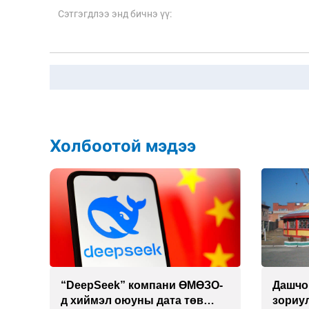
Холбоотой мэдээ
 19
“DeepSeek” компани ӨМӨЗО-
Дашчо
д хиймэл оюуны дата төв
зориул