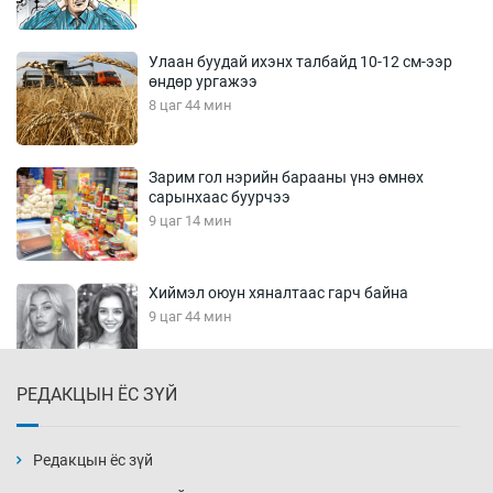
Улаан буудай ихэнх талбайд 10-12 см-ээр
өндөр ургажээ
8 цаг 44 мин
Зарим гол нэрийн барааны үнэ өмнөх
сарынхаас буурчээ
9 цаг 14 мин
Хиймэл оюун хяналтаас гарч байна
9 цаг 44 мин
РЕДАКЦЫН ЁС ЗҮЙ
Эмэгтэйчүүд Бээжин, эрэгтэйчүүд Японд
бэлтгэл базаахаар хилийн дээс алхлаа
10 цаг 14 мин
Редакцын ёс зүй