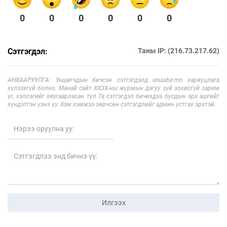
0
0
0
0
0
0
Сэтгэгдэл:
Таны IP: (216.73.217.62)
АНХААРУУЛГА: Уншигчдын бичсэн сэтгэгдэлд unuudur.mn хариуцлага
хүлээхгүй болно. Манай сайт ХХЗХ-ны журмын дагуу зүй зохисгүй зарим
үг, хэллэгийг хязгаарласан тул Та сэтгэгдэл бичихдээ бусдын эрх ашгийг
хүндэтгэн үзнэ үү. Хэм хэмжээ зөрчсөн сэтгэгдлийг админ устгах эрхтэй.
Илгээх