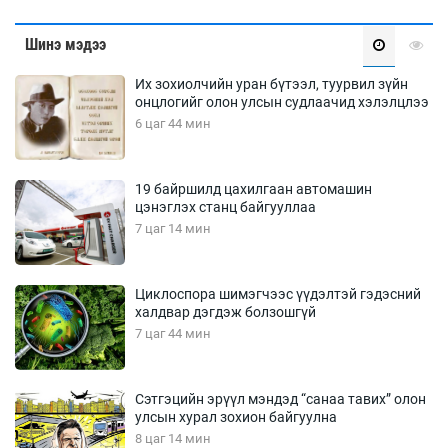
Шинэ мэдээ
Их зохиолчийн уран бүтээл, туурвил зүйн
онцлогийг олон улсын судлаачид хэлэлцлээ
6 цаг 44 мин
19 байршилд цахилгаан автомашин
цэнэглэх станц байгууллаа
7 цаг 14 мин
Циклоспора шимэгчээс үүдэлтэй гэдэсний
халдвар дэгдэж болзошгүй
7 цаг 44 мин
Сэтгэцийн эрүүл мэндэд “санаа тавих” олон
улсын хурал зохион байгуулна
8 цаг 14 мин