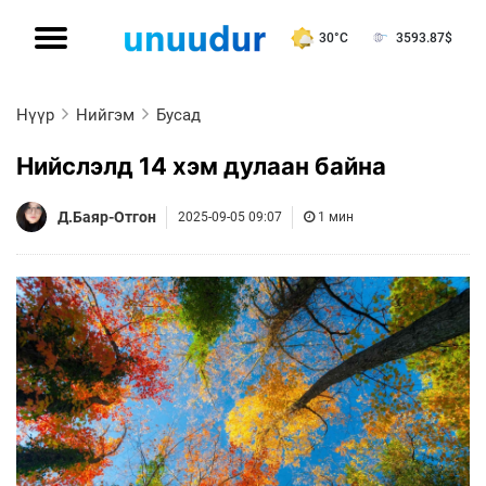
30°C
3593.87
$
Нүүр
Нийгэм
Бусад
Нийслэлд 14 хэм дулаан байна
Д.Баяр-Отгон
2025-09-05 09:07
1 мин