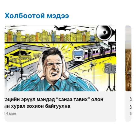
Холбоотой мэдээ
Улаан буудай ихэнх талбайд 10-12 см-ээр өндөр
ургажээ
8 цаг 44 мин