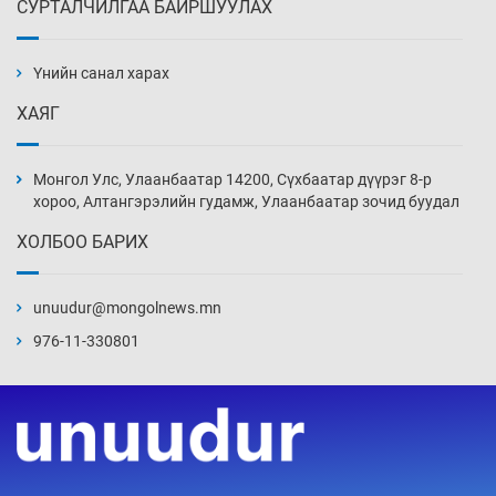
СУРТАЛЧИЛГАА БАЙРШУУЛАХ
АНУ-ын Цэргийн кибер командлалаын
ажилтнууд амиа хорлох явдал эрс
нэмэгджээ
Үнийн санал харах
10 цаг 21 мин
ХАЯГ
Монголын шигшээ Хонконгийн багийг ялж,
эхний хожлоо авлаа
Монгол Улс, Улаанбаатар 14200, Сүхбаатар дүүрэг 8-р
10 цаг 44 мин
хороо, Алтангэрэлийн гудамж, Улаанбаатар зочид буудал
ХОЛБОО БАРИХ
Техникийн өндөр үзүүлэлттэй агаарын хөлөг
худалдан авах хүсэлтээ уламжлав
unuudur@mongolnews.mn
11 цаг 14 мин
976-11-330801
“Шатахууны бус, бодлогын хомсдол
нүүрлээд байна”
11 цаг 44 мин