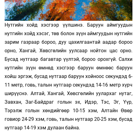
Нутгийн хойд хэсгээр үүлшинэ. Баруун аймгуудын
нутгийн хойд хэсэг, төв болон зүүн аймгуудын нутгийн
зарим газраар бороо, дуу цахилгаантай аадар бороо
орно, Хангай, Хөвсгөлийн уулсаар нойтон цас орно.
Бусад нутгаар багавтар үүлтэй, бороо орохгүй. Салхи
нутгийн зүүн өмнөд хэсгээр баруун өмнөөс баруун
хойш эргэж, бусад нутгаар баруун хойноос секундэд 6-
11 метр, говь, талын нутгаар секундэд 14-16 метр хүрч
ширүүснэ. Алтай, Хангай, Хөвсгөлийн уулархаг нутаг,
Завхан, Заг-Байдраг голын эх, Идэр, Тэс, Эг, Үүр,
Тэрэлж голын хөндийгөөр 10-15 хэм, Алтайн Өвөр
говиор 24-29 хэм, говь, талын нутгаар 20-25 хэм, бусад
нутгаар 14-19 хэм дулаан байна.