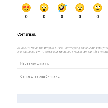
0
0
0
0
0
Сэтгэгдэл:
АНХААРУУЛГА: Уншигчдын бичсэн сэтгэгдэлд unuudur.mn хариуцла
хязгаарласан тул Та сэтгэгдэл бичихдээ бусдын эрх ашгийг хүндэтг