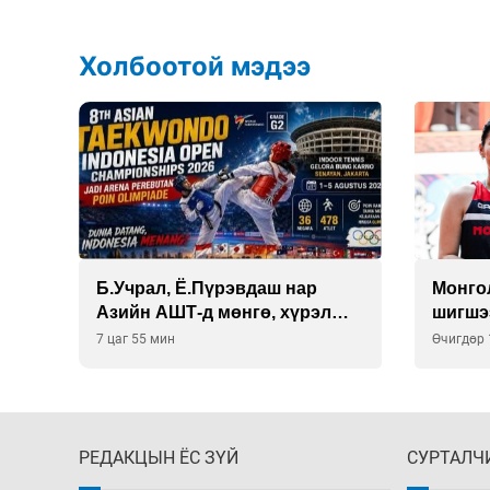
Холбоотой мэдээ
Б.Учрал, Ё.Пүрэвдаш нар
Монго
на
Азийн АШТ-д мөнгө, хүрэл
шигшэ
медаль хүртэв
авлаа
7 цаг 55 мин
Өчигдөр 
РЕДАКЦЫН ЁС ЗҮЙ
СУРТАЛЧ