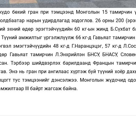
жүдо бөхий гран при тэмцээнд Монголын 15 тамирчин 
олдбаатар нарын удирдлагад зодоглов. 26 орны 200 (эрэг
ий эхний өдөр эрэгтэйчүүдийн 60 кг-ын жинд Б.Сүхбат б
 Түүний амжилтыг үргэлжлүүлж 66 кг-д Гавьяат тамирчин 
гвэл эмэгтэйчүүдийн 48 кг-д Г.Наранцэцэг, 57 кг-д Л.Со
дөр Гавьяат тамирчин Л.Энхрийлэн БНСУ, БНАСУ, Слове
рсан. Тэрбээр шийдвэрлэх барилдаанд Францын тамирч
в. Энэ нь гран при ангилаас хүртэж буй түүний хоёр дах
мцогт тус тэмцээнийг дэнсэлжээ. Монголын жүдочид одо
амжилтаар III байрт жагсаж байна.