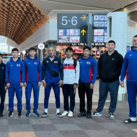
Ханш
Хэрэг з
Эрэлттэй мэдээ
Эрүүл м
Хууль ёс
Хүмүүс
Албаны 
Бусад
Life style
Ярилцл
Зөвлөгөө
Хоймор
Өнөөдрийн тухай
Уншигч-
өл