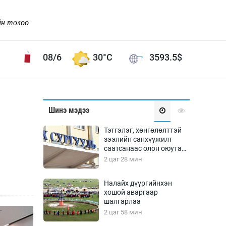
йн төлөө
08/6
30°C
3593.5
$
Соёл урлаг
Шинэ мэдээ
ой хөгжлийн зорилго -
Сонгодог урлаг
Тэтгэлэг, хөнгөлөлттэй
Ардын урлаг
зээлийн санхүүжилт
саатсанаас олон оюутан
Дүрслэх урлаг
төлбөрийн дарамтад
2 цаг 28 мин
Өв соёл
оров
таг
Кино урлаг
Налайх дүүргийнхэн
хошой аваргаар
 орчин
Цирк
шалгарлаа
ол
2 цаг 58 мин
Рок поп, хип хоп
энд