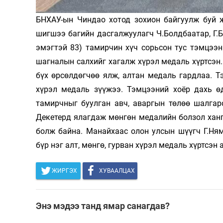
Олимп 2024
БНХАУ-ын Чиндао хотод зохион байгуулж буй 
шигшээ багийн дасгалжуулагч Ч.Болдбаатар, Г.Б
эмэгтэй 83) тамирчин хүч сорьсон тус тэмцээн
шагналын салхийг хагалж хүрэл медаль хүртсэн.
бүх өрсөлдөгчөө ялж, алтан медаль гардлаа. Тэ
хүрэл медаль зүүжээ. Тэмцээний хоёр дахь ө
тамирчныг буулган авч, аваргын төлөө шалга
Декетерд ялагдаж мөнгөн медалийн болзол ханга
болж байна. Манайхаас олон улсын шүүгч Г.Ня
бүр нэг алт, мөнгө, гурван хүрэл медаль хүртсэн 
ЖИРГЭХ
ХУВААЛЦАХ
Энэ мэдээ танд ямар санагдав?