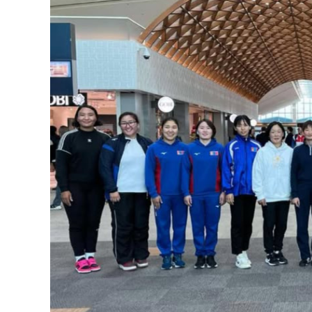
126-гийн НЭГ
Ертөнц
Спорт
Нийгэм
Бөх
Техник технологи
Сагсан бөмбөг
Шинжлэх ухаан
Хөлбөмбөг
Сонин хачин
Олимпын төрөл
Дэлхийн монгол
Тулааны спорт
Олимпын бус төр