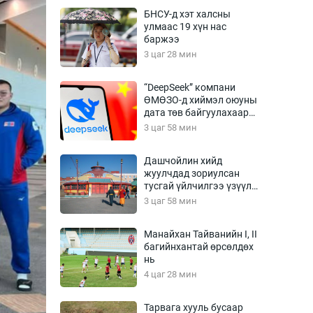
Урлагтай яриа
БНСУ-д хэт халсны
өрчил
улмаас 19 хүн нас
баржээ
энд-Эрхэм баян
3 цаг 28 мин
“DeepSeek” компани
ӨМӨЗО-д хиймэл оюуны
хүний үг
дата төв байгуулахаар
төлөвлөж байна
3 цаг 58 мин
Дашчойлин хийд
жуулчдад зориулсан
ага
Бусад
тусгай үйлчилгээ үзүүлж
эхэлжээ
3 цаг 58 мин
Фото
сурвалжлагч
Видео
Манайхан Тайванийн I, II
Инфографик
багийнхантай өрсөлдөх
нь
Санал асуулга
4 цаг 28 мин
Тарвага хууль бусаар