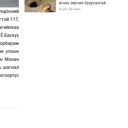
агнах зөрчил буурсангүй
4 цаг 58 мин
үндэсний
тэй 117,
агийнхаа
Х.Улам-Өрнөх байр
урагшилж, долоод
Ё.Басхүү
жагсжээ
сорбарам
5 цаг 28 мин
ни улсын
Ж.Лхагвабат өсвөр
ин Монан
үеийнхний ДАШТ-ийг
ь шагнал
дэнсэлнэ
5 цаг 58 мин
огоортус
Иран тэсэж үлдсэн ч
удаан хугацаанд хүнд
үеийг туулна
6 цаг 28 мин
Боловсролын зээлийн
сангаар гадаадад