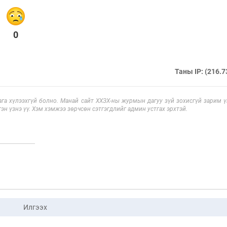
0
Таны IP: (216.7
га хүлээхгүй болно. Манай сайт ХХЗХ-ны журмын дагуу зүй зохисгүй зарим үг
эн үзнэ үү. Хэм хэмжээ зөрчсөн сэтгэгдлийг админ устгах эрхтэй.
Илгээх