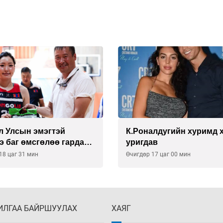
л Улсын эмэгтэй
К.Роналдугийн хуримд 
э баг өмсгөлөө гардан
уригдав
18 цаг 31 мин
Өчигдөр 17 цаг 00 мин
ИЛГАА БАЙРШУУЛАХ
ХАЯГ