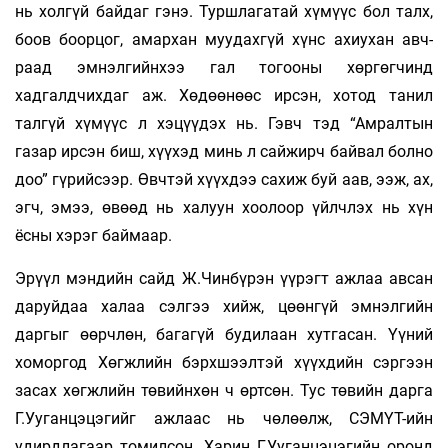
нь холгүй байдаг гэнэ. Туршлагатай хүмүүс бол талх,
боов боорцог, амархан муудахгүй хүнс ахиухан авч­
раад эмнэлгийнхээ гал тогооны хөргөгчинд
хадгалдчихдаг аж. Хөдөөнөөс ирсэн, хотод танил
талгүй хүмүүс л хэцүүдэх нь. Гэвч тэд “Амралтын
газар ирсэн биш, хүүхэд минь л сайжирч байвал болно
доо” гүрийсээр. Өвчтэй хүүхдээ сахиж буй аав, ээж, ах,
эгч, эмээ, өвөөд нь халуун хоолоор үйлчлэх нь хүн
ёсны хэрэг баймаар.
Эрүүл мэндийн сайд Ж.Чинбүрэн үүрэгт ажлаа авсан
даруйдаа халаа сэлгээ хийж, цөөнгүй эмнэлгийн
даргыг өөрчлөн, багагүй будилаан хутгасан. Үүний
хоморгод Хөгжлийн бэрхшээлтэй хүүхдийн сэргээн
засах хөгжлийн төвийнхөн ч өртсөн. Тус төвийн дарга
Г.Ууганцэцэгийг ажлаас нь чөлөөлж, СЭМҮТ-ийн
удирдлагаар томилсон. Харин Г.Ууганцэцэгийн оронд