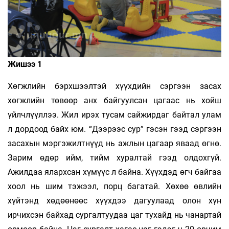
Жишээ 1
Хөгжлийн бэрхшээлтэй хүүхдийн сэргээн засах
хөгжлийн тө­вөөр анх байгуулсан цагаас нь хойш
үйлчлүүллээ. Жил ирэх тусам сайжирдаг байтал улам
л дордоод байх юм. “Дээрээс сур” гэсэн гээд сэргээн
засахын мэргэжилтнүүд нь ажлын цагаар яваад өгнө.
Зарим өдөр ийм, тийм хуралтай гээд олдохгүй.
Ажилдаа ялархсан хүмүүс л байна. Хүүхдэд өгч байгаа
хоол нь шим тэжээл, порц багатай. Хөхөө өвлийн
хүйтэнд хөдөөнөөс хүүхдээ дагуулаад олон хүн
ирчихсэн байхад сургалтуудаа цаг тухайд нь чанартай