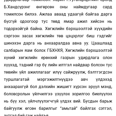
Б.Хандсүрэнг өнгөрсөн оны наймдугаар сард
томилсон билээ. Ажлаа аваад удаагүй байгаа дарга
бүсгүй одоогоор тус төвд ямар ажил хийсэн нь
тодорхойгүй байна. Хөгжлийн бэрхшээлтэй хүүхдийн
сэргээн засах хөгжлийн төв цэцэрлэг биш гэдгийг
шинэхэн дарга нь анхааралдаа авна уу. Цаашлаад
салбарын яам болох ГБХНХЯ, Хөгжлийн бэрхшээлтэй
хүний хөгжлийн ерөнхий газрын удирдлага олон
хүүхэд, тэдний гэр бү­ лийн илтгэл найдвар болсон тус
төвийн үйл ажиллагааг илүү сайжруулж, бэлтгэгдсэн
туршлагатай мэргэжилтнүүдээ авч үлдэхэд
анхаарахгүй бол дэлхийн жишигт хүрсэн эрүүл мэнд,
боловсролын үйлчилгээ үзүүлэх зорилгоо биелүүлэх
нь бүү хэл, үйлчлүүлэгчгүй үлдэх вий. Бусдын барьж
байгуулж өгсөн барилгыг “амьтай” байлгах сэтгэл,
зүтгэл бий гэж найдъя.