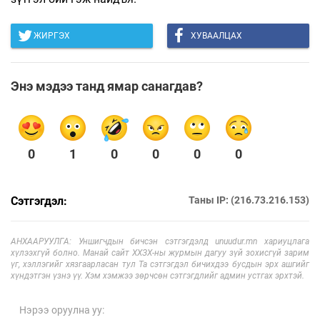
ЖИРГЭХ
ХУВААЛЦАХ
Энэ мэдээ танд ямар санагдав?
0
1
0
0
0
0
Сэтгэгдэл:
Таны IP: (216.73.216.153)
АНХААРУУЛГА: Уншигчдын бичсэн сэтгэгдэлд unuudur.mn хариуцлага
хүлээхгүй болно. Манай сайт ХХЗХ-ны журмын дагуу зүй зохисгүй зарим
үг, хэллэгийг хязгаарласан тул Та сэтгэгдэл бичихдээ бусдын эрх ашгийг
хүндэтгэн үзнэ үү. Хэм хэмжээ зөрчсөн сэтгэгдлийг админ устгах эрхтэй.