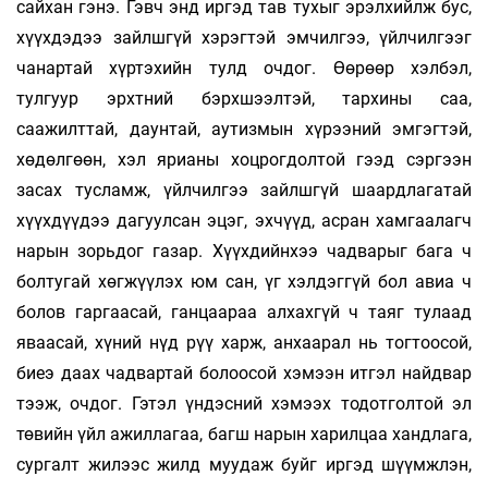
сайхан гэнэ. Гэвч энд иргэд тав тухыг эрэлхийлж бус,
хүүхдэдээ зайлшгүй хэ­­рэгтэй эмчилгээ, үйлчилгээг
чанартай хүртэхийн тулд очдог. Өөрөөр хэлбэл,
тулгуур эрхтний бэрхшээлтэй, тархины саа,
саажилттай, даунтай, аутизмын хүрээний эмгэгтэй,
хөдөлгөөн, хэл ярианы хоцрогдолтой гээд сэргээн
засах тусламж, үйлчилгээ зайлшгүй шаардлагатай
хүүхдүүдээ дагуулсан эцэг, эхчүүд, асран хамгаалагч
нарын зорьдог газар. Хүүхдийнхээ чадварыг бага ч
болтугай хөгжүүлэх юм сан, үг хэлдэггүй бол авиа ч
болов гаргаасай, ганцаараа алхахгүй ч таяг тулаад
яваасай, хүний нүд рүү харж, анхаарал нь тогтоосой,
биеэ даах чадвартай болоосой хэмээн итгэл найдвар
тээж, очдог. Гэтэл үндэсний хэмээх тодотголтой эл
төвийн үйл ажиллагаа, багш нарын харилцаа хандлага,
сургалт жилээс жилд муудаж буйг иргэд шүүмжлэн,