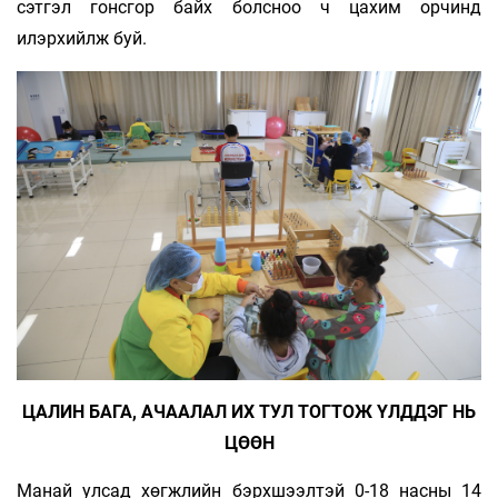
сэтгэл гонсгор байх болсноо ч цахим орчинд
илэрхийлж буй.
ЦА­ЛИН БАГА, АЧАА­ЛАЛ ИХ ТУЛ ТОГТОЖ ҮЛДДЭГ НЬ
ЦӨӨН
Манай улсад хөгжлийн бэрхшээлтэй 0-18 насны 14