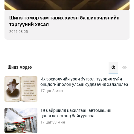
Шинэ төмөр зам тавих хүсэл ба шинэчлэлийн
тэргүүний хясал
2026-08-05
Шинэ мэдээ
Их зохиолчийн уран бүтээл, туурвил зүйн
онцлогийг олон улсын судлаачид хэлэлцлээ
17 цаг 3 мин
19 байршилд цахилгаан автомашин
цэнэглэх станц байгууллаа
17 цаг 33 мин