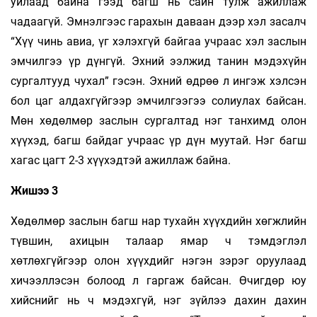
уйлаад байна гээд багш нь сайн тулж ажиллаж
чадаагүй. Эмнэлгээс гарахын даваан дээр хэл засалч
“Хүү чинь авиа, үг хэлэхгүй байгаа учраас хэл заслын
эмчилгээ үр дүнгүй. Эхний ээлжид танин мэдэхүйн
сургалтууд чухал” гэсэн. Эхний өдрөө л ингэж хэлсэн
бол цаг алдахгүйгээр эмчилгээгээ солиулах байсан.
Мөн хө­дөлмөр заслын сургалтад нэг танхимд олон
хүүхэд, багш байдаг учраас үр дүн муутай. Нэг багш
хагас цагт 2-3 хүүхэдтэй ажиллаж байна.
Жишээ 3
Хөдөлмөр заслын багш нар тухайн хүүх­дийн хөгжлийн
түвшин, ахицын талаар ямар ч тэм­дэглэл
хөтлөхгүйгээр олон хүүхдийг нэгэн зэрэг оруулаад
хичээллэсэн болоод л гаргаж байсан. Өчигдөр юу
хийснийг нь ч мэдэхгүй, нэг зүйлээ дахин дахин