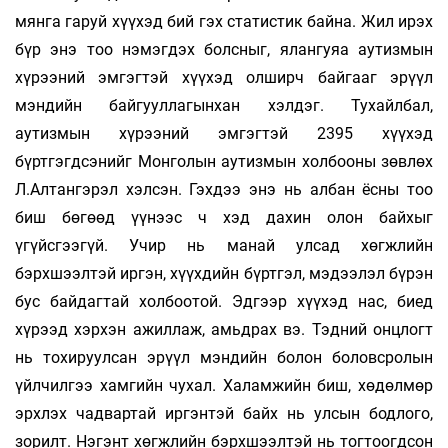
мянга гаруй хүүхэд бий гэх статистик байна. Жил ирэх
бүр энэ тоо нэмэгдэх болсныг, ялангуяа аутизмын
хүрээний эмгэгтэй хүүхэд олширч байгааг эрүүл
мэндийн байгууллагынхан хэлдэг. Тухайлбал,
аутизмын хүрээний эмгэгтэй 2395 хүүхэд
бүртгэгдсэнийг Монголын аутизмын холбооны зөвлөх
Л.Алтангэрэл хэлсэн. Гэхдээ энэ нь албан ёсны тоо
биш бөгөөд үүнээс ч хэд дахин олон байхыг
үгүйсгээгүй. Учир нь манай улсад хөгжлийн
бэрхшээлтэй иргэн, хүүхдийн бүртгэл, мэдээлэл бүрэн
бус байдагтай холбоотой. Эдгээр хүүхэд нас, биед
хүрээд хэрхэн ажиллаж, амьдрах вэ. Тэдний онцлогт
нь тохируулсан эрүүл мэндийн болон боловсролын
үйлчилгээ хамгийн чухал. Халамжийн биш, хөдөлмөр
эрхлэх чадвартай иргэнтэй байх нь улсын бодлого,
зорилт. Нэгэнт хөгжлийн бэрхшээлтэй нь тогтоогдсон