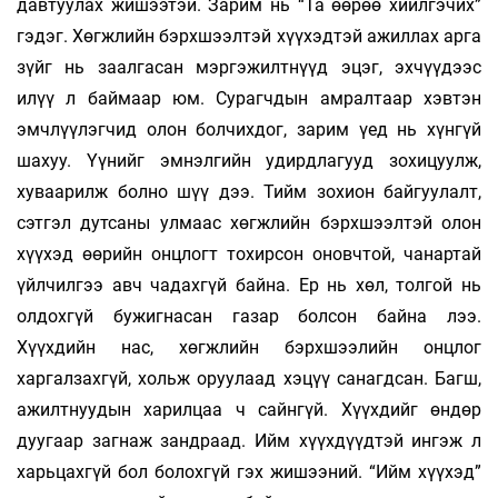
давтуулах жишээтэй. Зарим нь “Та өөрөө хийлгэчих”
гэдэг. Хөгжлийн бэрхшээлтэй хүүхэдтэй ажиллах арга
зүйг нь заалгасан мэр­гэжилтнүүд эцэг, эхчүүдээс
илүү л баймаар юм. Сурагчдын амралтаар хэвтэн
эмчлүүлэгчид олон болчихдог, зарим үед нь хүнгүй
шахуу. Үүнийг эмнэлгийн удирдлагууд зохи­цуулж,
хуваарилж болно шүү дээ. Тийм зохион байгуулалт,
сэтгэл дутсаны улмаас хөгжлийн бэрх­шээлтэй олон
хүүхэд өөрийн онцлогт тохирсон оновч­той, чанартай
үйлчилгээ авч чадахгүй байна. Ер нь хөл, толгой нь
олдохгүй бужигнасан газар болсон байна лээ.
Хүүхдийн нас, хөгжлийн бэрхшээлийн онцлог
харгалзахгүй, хольж оруулаад хэцүү санагдсан. Багш,
ажилтнуудын харилцаа ч сайнгүй. Хүүхдийг өндөр
дуугаар загнаж зандраад. Ийм хүүхдүүдтэй ингэж л
харьцах­гүй бол болохгүй гэх жишээний. “Ийм хүүхэд”