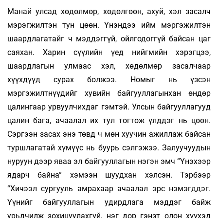
Манай улсад хөдөлмөр, хөдөлгөөн, ахуй, хэл засалч
мэрэгжилтэн тун цөөн. Үнэндээ ийм мэргэжилтэн
шаардлагатайг ч мэддэггүй, ойлгодоггүй байсан цаг
саяхан. Харин сүүлийн үед нийгмийн хэрэгцээ,
шаардлагын улмаас хэл, хөдөлмөр засалчаар
хүүхдүүд сурах болжээ. Номыг нь үзсэн
мэргэжилтнүүдийг хувийн байгууллагынхан өндөр
цалингаар урвуулчихдаг гэмтэй. Улсын байгууллагууд
цалин бага, ачаалал их тул тогтож үлддэг нь цөөн.
Сэргээн засах энэ төвд ч мөн хуучин ажиллаж байсан
туршлагатай хүмүүс нь буурь сэлгэжээ. Залуучуудын
нуруун дээр яваа эл байгууллагын нэгэн эмч “Үнэхээр
ядарч байна” хэмээн шуудхан хэлсэн. Тэрбээр
“Хичээл сургууль амрахаар ачаалал эрс нэмэгддэг.
Үүнийг байгууллагын удирдлага мэддэг байж
урьдчилж зохицуулахгүй, нэг дор гэнэт олон хүүхэд