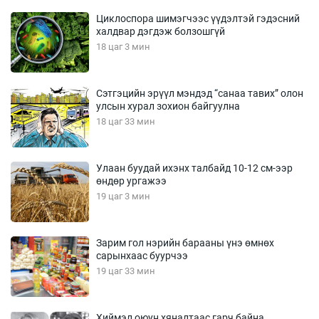
Циклоспора шимэгчээс үүдэлтэй гэдэсний
халдвар дэгдэж болзошгүй
18 цаг 3 мин
Сэтгэцийн эрүүл мэндэд “санаа тавих” олон
улсын хурал зохион байгуулна
18 цаг 33 мин
Улаан буудай ихэнх талбайд 10-12 см-ээр
өндөр ургажээ
19 цаг 3 мин
Зарим гол нэрийн барааны үнэ өмнөх
сарынхаас буурчээ
19 цаг 33 мин
Хиймэл оюун хяналтаас гарч байна