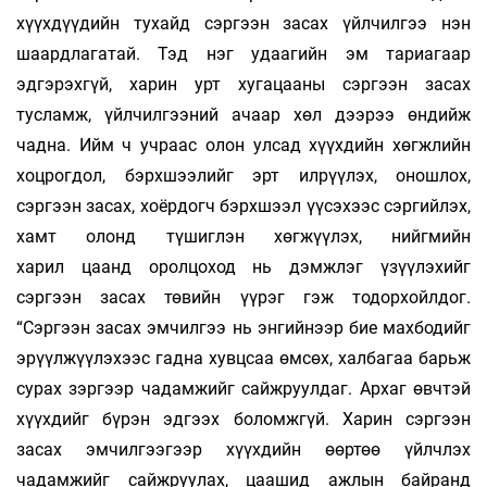
хүүхдүүдийн тухайд сэргээн засах үйлчилгээ нэн
шаардлагатай. Тэд нэг удаагийн эм тариагаар
эдгэрэхгүй, харин урт хугацааны сэргээн засах
тусламж, үйлчилгээний ачаар хөл дээрээ өндийж
чадна. Ийм ч учраас олон улсад хүүхдийн хөгжлийн
хоцрогдол, бэрхшээлийг эрт илрүүлэх, оношлох,
сэргээн засах, хоёрдогч бэрхшээл үүсэхээс сэргийлэх,
хамт олонд түшиглэн хөгжүүлэх, нийгмийн
харил цаанд оролцоход нь дэмжлэг үзүүлэхийг
сэргээн засах төвийн үүрэг гэж тодорхойлдог.
“Сэргээн засах эмчилгээ нь энгийнээр бие махбодийг
эрүүлжүүлэхээс гадна хувцсаа өмсөх, халбагаа барьж
сурах зэргээр чадамжийг сайжруулдаг. Архаг өвчтэй
хүүхдийг бүрэн эдгээх боломжгүй. Харин сэргээн
засах эмчилгээгээр хүүхдийн өөртөө үйлчлэх
чадамжийг сайжруулах, цаашид ажлын байранд