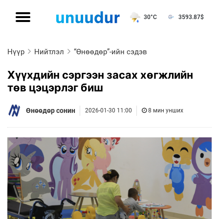
30°C
3593.87
$
Нүүр
Нийтлэл
“Өнөөдөр”-ийн сэдэв
Хүүхдийн сэргээн засах хөгжлийн
төв цэцэрлэг биш
Өнөөдөр сонин
2026-01-30 11:00
8 мин унших