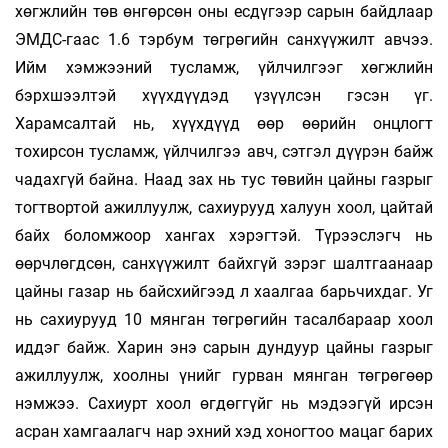
хөгжлийн төв өнгөрсөн оны есдүгээр сарын байдлаар
ЭМДС-гаас 1.6 тэрбум төгрөгийн санхүүжилт авчээ.
Ийм хэмжээний тусламж, үйлчилгээг хөгжлийн
бэрхшээлтэй хүүхдүүдэд үзүүлсэн гэсэн үг.
Харамсалтай нь, хүүхдүүд өөр өөрийн онцлогт
тохирсон тусламж, үйлчилгээ авч, сэтгэл дүүрэн байж
чадахгүй байна. Наад зах нь тус төвийн цайны газрыг
тогтвортой ажиллуулж, сахиурууд халуун хоол, цайтай
байх боломжоор хангах хэрэгтэй. Түрээслэгч нь
өөрчлөгдсөн, санхүүжилт байхгүй зэрэг шалтгаанаар
цайны газар нь байсхийгээд л хаалгаа барьчихдаг. Уг
нь сахиурууд 10 мянган төгрөгийн тасалбараар хоол
иддэг байж. Харин энэ сарын дундуур цайны газрыг
ажиллуулж, хоолны үнийг гурван мянган төгрөгөөр
нэмжээ. Сахиурт хоол өгдөггүйг нь мэдээгүй ирсэн
асран хамгаалагч нар эхний хэд хоногтоо мацаг барих