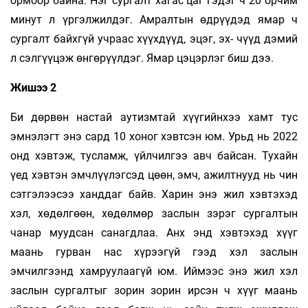
ормоор байна. Нэг сургалт хагас цаг гэдэг ч 20 орчим
минут л үргэлжилдэг. Амралтын өдрүүдэд ямар ч
сургалт байхгүй учраас хүүхдүүд, эцэг, эх- чүүд дэмий
л сэлгүүцэж өнгөрүүлдэг. Ямар цэцэрлэг биш дээ.
Жишээ 2
Би дөрвөн настай аутизмтай хүүгийнхээ хамт тус
эмнэлэгт энэ сард 10 хоног хэвтсэн юм. Урьд нь 2022
онд хэвтэж, тусламж, үйлчилгээ авч байсан. Тухайн
үед хэвтэн эмчлүүлэгсэд цөөн, эмч, ажилтнууд нь чин
сэтгэлээсээ ханддаг байв. Харин энэ жил хэвтэхэд
хэл, хөдөлгөөн, хөдөлмөр заслын зэрэг сургалтын
чанар муудсан санагдлаа. Анх энд хэвтэхэд хүүг
маань гурван нас хүрээгүй гээд хэл заслын
эмчилгээнд хамруулаагүй юм. Иймээс энэ жил хэл
заслын сургалтыг зорин зорин ирсэн ч хүүг маань