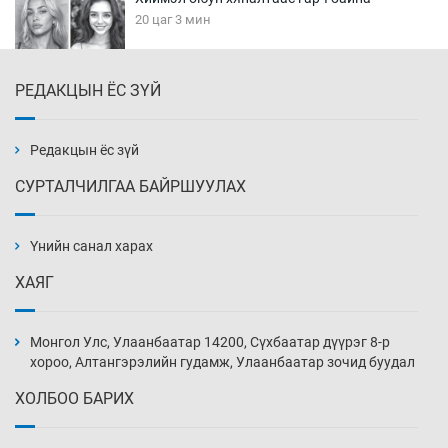
20 цаг 3 мин
РЕДАКЦЫН ЁС ЗҮЙ
Эмэгтэйчүүд Бээжин, эрэгтэйчүүд Японд
бэлтгэл базаахаар хилийн дээс алхлаа
20 цаг 33 мин
Редакцын ёс зүй
СУРТАЛЧИЛГАА БАЙРШУУЛАХ
АНУ-ын Цэргийн кибер командлалаын
ажилтнууд амиа хорлох явдал эрс
нэмэгджээ
Үнийн санал харах
20 цаг 41 мин
ХАЯГ
Монголын шигшээ Хонконгийн багийг ялж,
эхний хожлоо авлаа
Монгол Улс, Улаанбаатар 14200, Сүхбаатар дүүрэг 8-р
21 цаг 3 мин
хороо, Алтангэрэлийн гудамж, Улаанбаатар зочид буудал
ХОЛБОО БАРИХ
Техникийн өндөр үзүүлэлттэй агаарын хөлөг
худалдан авах хүсэлтээ уламжлав