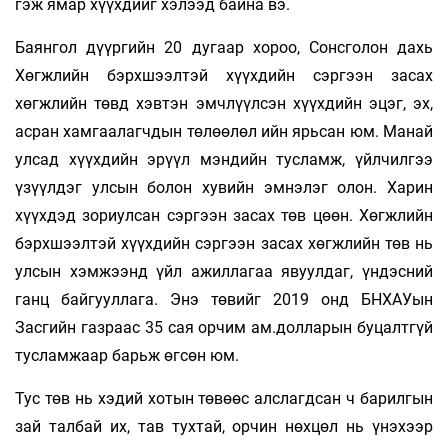
гэж ямар хүүхдийг хэлээд байна вэ.
Баянгол дүүргийн 20 дугаар хороо, Сонсголон дахь
Хөгжлийн бэрхшээлтэй хүүхдийн сэргээн засах
хөгжлийн төвд хэвтэн эмчлүүлсэн хүүхдийн эцэг, эх,
асран хамгаалагчдын төлөөлөл ийн ярьсан юм. Манай
улсад хүүхдийн эрүүл мэндийн тусламж, үйлчилгээ
үзүүлдэг улсын болон хувийн эмнэлэг олон. Харин
хүүхдэд зориулсан сэргээн засах төв цөөн. Хөгжлийн
бэрхшээлтэй хүүхдийн сэргээн засах хөгжлийн төв нь
улсын хэмжээнд үйл ажиллагаа явуулдаг, үндэсний
ганц байгууллага. Энэ төвийг 2019 онд БНХАУын
Засгийн газраас 35 сая орчим ам.долларын буцалтгүй
тусламжаар барьж өгсөн юм.
Тус төв нь хэдий хотын төвөөс алслагдсан ч барилгын
зай талбай их, тав тухтай, орчин нөхцөл нь үнэхээр