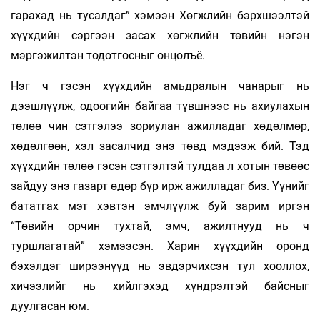
гарахад нь тусалдаг” хэмээн Хөгжлийн бэрхшээлтэй
хүүхдийн сэргээн засах хөгжлийн төвийн нэгэн
мэргэжилтэн тодотгосныг онцолъё.
Нэг ч гэсэн хүүхдийн амьдралын чанарыг нь
дээшлүүлж, одоогийн байгаа түвшнээс нь ахиулахын
төлөө чин сэтгэлээ зориулан ажилладаг хөдөлмөр,
хөдөлгөөн, хэл засалчид энэ төвд мэдээж бий. Тэд
хүүхдийн төлөө гэсэн сэтгэлтэй тулдаа л хотын төвөөс
зайдуу энэ газарт өдөр бүр ирж ажилладаг биз. Үүнийг
бататгах мэт хэвтэн эмчлүүлж буй зарим иргэн
“Төвийн орчин тухтай, эмч, ажилтнууд нь ч
туршлагатай” хэмээсэн. Харин хүүхдийн оронд
бэхэлдэг ширээнүүд нь эвдэрчихсэн тул хооллох,
хичээлийг нь хийлгэхэд хүндрэлтэй байсныг
дуулгасан юм.