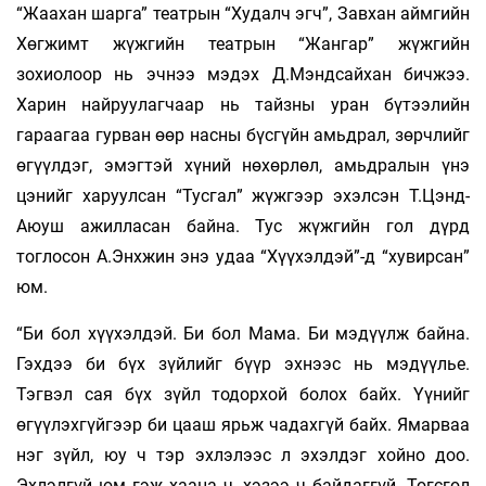
“Жаахан шарга” театрын “Худалч эгч”, Завхан аймгийн
Хөгжимт жүжгийн театрын “Жангар” жүжгийн
зохиолоор нь эчнээ мэдэх Д.Мэндсайхан бичжээ.
Харин найруулагчаар нь тайзны уран бүтээлийн
гараагаа гурван өөр насны бүсгүйн амьдрал, зөрчлийг
өгүүлдэг, эмэгтэй хүний нөхөрлөл, амьдралын үнэ
цэнийг харуулсан “Тусгал” жүжгээр эхэлсэн Т.Цэнд-
Аюуш ажилласан байна. Тус жүжгийн гол дүрд
тоглосон А.Энхжин энэ удаа “Хүүхэлдэй”-д “хувирсан”
юм.
“Би бол хүүхэлдэй. Би бол Мама. Би мэдүүлж байна.
Гэхдээ би бүх зүйлийг бүүр эхнээс нь мэдүүлье.
Тэгвэл сая бүх зүйл тодорхой болох байх. Үүнийг
өгүүлэхгүйгээр би цааш ярьж чадахгүй байх. Ямарваа
нэг зүйл, юу ч тэр эхлэлээс л эхэлдэг хойно доо.
Эхлэлгүй юм гэж хаана ч, хэзээ ч байдаггүй. Төгсгөл