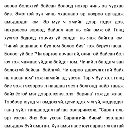
өөрөө болохгүй байсан болоод нөхөр чинь хатуурхаа
биз. Эмэгтэй хүн чинь ухаанаар эр нөхрөө аргадаж
амьдардаг юм. Эр муу ч эмийн дээр гэдэг дээ,
нөхрөөсөө зөрөөд байвал яах нь ойлгомжтой. Ганц
хүүгээ бодоод тэвчихгүй салдаг нь яаж байгаа юм.
Чиний аашнаас л бүх юм болоо биз” гэж буруутгасан.
Болоогүй бас “Чи өөртөө арчаатай, олигтой байсан бол
юу гэж чамаас уйдаж байдаг юм. Чиний л бардам зан
болохгүй байсан байлгүй. Чи өөрөө даруулгатай байх
нь яасан юм” гэж намайг ад үзсэн. Тэр ч бүү хэл, ганц
бие ээж гэхээрээ л наашаа гэсэн болгонд найр тавьж
байх ёстой мэт дээрэлхэнэ, элэг барина” гэж дагжлаа.
Тэрбээр юунд ч гомдохгүй, цочирдох ч үгүй, мэдэрдэг
ганц зүйл ганцаардалтайгаа эвлэрчихэж. “Саран аль
эрт үхсэн. Энэ бол үхсэн Сарангийн биеийг зээлдэн
амьдарч буй амьтан. Хүн амьтнаас юугаараа ялгаатай