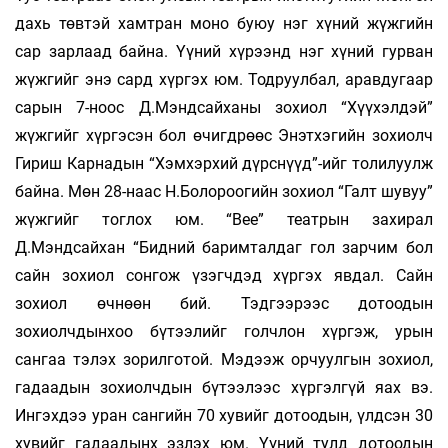
дахь төвтэй хамтран моно буюу нэг хүний жүжгийн
сар зарлаад байна. Үүний хүрээнд нэг хүний гурван
жүжгийг энэ сард хүргэх юм. Тодруулбал, аравдугаар
сарын 7-ноос Д.Мэндсайханы зохиол “Хүүхэлдэй”
жүжгийг хүргэсэн бол өчигдрөөс Энэтхэгийн зохиолч
Гириш Карнадын “Хэмхэрхий дүрснүүд”-ийг толилуулж
байна. Мөн 28-наас Н.Болороогийн зохиол “Галт шувуу”
жүжгийг тоглох юм. “Bee” театрын захирал
Д.Мэндсайхан “Бидний баримталдаг гол зарчим бол
сайн зохиол сонгож үзэгчдэд хүргэх явдал. Сайн
зохиол өчнөөн бий. Тэдгээрээс дотоодын
зохиолчдынхоо бүтээлийг голчлон хүргэж, урын
сангаа тэлэх зорилготой. Мэдээж орчуулгын зохиол,
гадаадын зохиолчдын бүтээлээс хүргэлгүй яах вэ.
Ингэхдээ уран сангийн 70 хувийг дотоодын, үлдсэн 30
хувийг гадаадынх эзлэх юм. Үүний тулд дотоодын