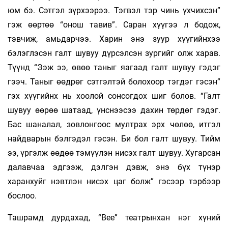
юм бэ. Сэтгэл зүрхээрээ. Тэгвэл тэр чинь үхчихсэн”
гэж өөртөө “онош тавив”. Саран хүүгээ л бодож,
тэвчиж, амьдарчээ. Харин энэ зуур хүүгийнхээ
бэлэглэсэн галт шувуу дүрсэлсэн зургийг олж харав.
Түүнд “Ээж ээ, өвөө таныг яагаад галт шувуу гэдэг
гээч. Таныг өөдрөг сэтгэлтэй болохоор тэгдэг гэсэн”
гэх хүүгийнх нь хоолой сонсогдох шиг болов. “Галт
шувуу өөрөө шатаад, үнснээсээ дахин төрдөг гэдэг.
Бас шаналал, зовлонгоос мултрах эрх чөлөө, итгэл
найдварын бэлгэдэл гэсэн. Би бол галт шувуу. Тийм
ээ, үргэлж өөдөө тэмүүлэн нисэх галт шувуу. Хугарсан
далавчаа эдгээж, дэлгэн дэвж, энэ бүх түнэр
харанхуйг нэвтлэн нисэх цаг болж” гэсээр тэрбээр
бослоо.
Ташрамд дурдахад, “Bee” театрынхан нэг хүний