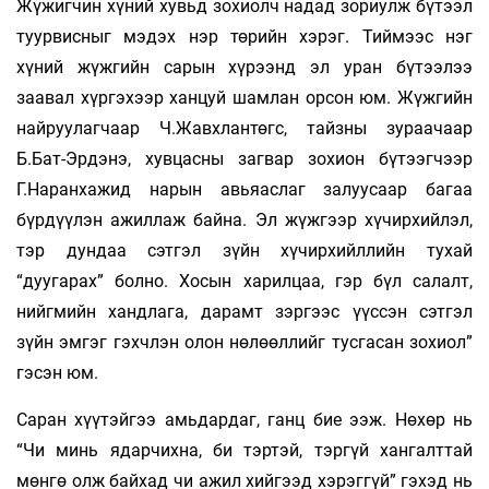
Жүжигчин хүний хувьд зохиолч надад зориулж бүтээл
туурвисныг мэдэх нэр төрийн хэрэг. Тиймээс нэг
хүний жүжгийн сарын хүрээнд эл уран бүтээлээ
заавал хүргэхээр ханцуй шамлан орсон юм. Жүжгийн
найруулагчаар Ч.Жавхлантөгс, тайзны зураачаар
Б.Бат-Эрдэнэ, хувцасны загвар зохион бүтээгчээр
Г.Наранхажид нарын авьяаслаг залуусаар багаа
бүрдүүлэн ажиллаж байна. Эл жүжгээр хүчирхийлэл,
тэр дундаа сэтгэл зүйн хүчирхийллийн тухай
“дуугарах” болно. Хосын харилцаа, гэр бүл салалт,
нийгмийн хандлага, дарамт зэргээс үүссэн сэтгэл
зүйн эмгэг гэхчлэн олон нөлөөллийг тусгасан зохиол”
гэсэн юм.
Саран хүүтэйгээ амьдардаг, ганц бие ээж. Нөхөр нь
“Чи минь ядарчихна, би тэртэй, тэргүй хангалттай
мөнгө олж байхад чи ажил хийгээд хэрэггүй” гэхэд нь