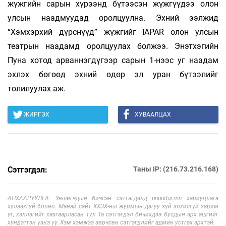
жүжгийн сарын хүрээнд бүтээсэн жүжгүүдээ олон
улсын наадмуудад оролцуулна. Эхний ээлжид
“Хэмхэрхий дүрснүүд” жүжгийг IAPAR олон улсын
театрын наадамд оролцуулах болжээ. Энэтхэгийн
Пуна хотод арваннэгдүгээр сарын 1-нээс уг наадам
эхлэх бөгөөд эхний өдөр эл уран бүтээлийг
толилуулах аж.
ЖИРГЭХ
ХУВААЛЦАХ
Сэтгэгдэл:
Таны IP: (216.73.216.168)
АНХААРУУЛГА: Уншигчдын бичсэн сэтгэгдэлд unuudur.mn хариуцлага
хүлээхгүй болно. Манай сайт ХХЗХ-ны журмын дагуу зүй зохисгүй зарим
үг, хэллэгийг хязгаарласан тул Та сэтгэгдэл бичихдээ бусдын эрх ашгийг
хүндэтгэн үзнэ үү. Хэм хэмжээ зөрчсөн сэтгэгдлийг админ устгах эрхтэй.