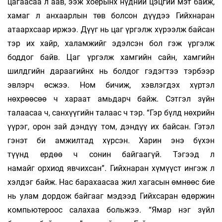
цагаасаа л аав, ээж хоёрынх нүдний цэцгий мэт байж,
хамаг л анхаарлын төв болсон дүүдээ Гийхнаран
атаархсаар иржээ. Дүүг нь цаг үргэлж хүрээлж байсан
тэр их хайр, халамжийг эдэлсэн бол гэж үргэлж
боддог байв. Цаг үргэлж хамгийн сайн, хамгийн
шилдгийн дараагийнх нь болдог гэдэгтээ тэрбээр
эвлэрч өсжээ. Ном бичиж, хэвлэгдэх хүртэл
нөхрөөсөө ч хараат амьдарч байж. Сэтгэл зүйн
талаасаа ч, санхүүгийн талаас ч тэр. “Гэр бүлд нөхрийн
үүрэг, орон зай дэндүү том, дэндүү их байсан. Гэтэл
гэнэт би амжилтад хүрсэн. Харин энэ бүхэн
түүнд ердөө ч сонин байгаагүй. Тэгээд л
намайг орхиод явчихсан”. Гийхнаран хүмүүст ингэж л
хэлдэг байж. Нас барахаасаа жил хагасын өмнөөс бие
нь улам дордож байгааг мэдээд Гийхсаран өдөржин
компьютероос салахаа больжээ. “Ямар нэг зүйл