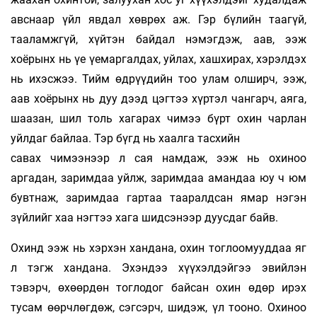
авснаар үйл явдал хөврөх аж. Гэр бүлийн таагүй,
тааламжгүй, хүйтэн байдал нэмэгдэж, аав, ээж
хоёрынх нь үе үемаргалдах, уйлах, хашхирах, хэрэлдэх
нь ихэсжээ. Тийм өдрүүдийн тоо улам олширч, ээж,
аав хоёрынх нь дуу дээд цэгтээ хүртэл чангарч, аяга,
шаазан, шил толь хагарах чимээ бүрт охин чарлан
уйлдаг байлаа. Тэр бүгд нь хаалга тасхийн
савах чимээнээр л сая намдаж, ээж нь охиноо
аргадан, заримдаа уйлж, заримдаа амандаа юу ч юм
бувтнаж, заримдаа гартаа тааралдсан ямар нэгэн
зүйлийг хаа нэгтээ хага шидсэнээр дуусдаг байв.
Охинд ээж нь хэрхэн хандана, охин тоглоомууддаа яг
л тэгж хандана. Эхэндээ хүүхэлдэйгээ эвийлэн
тэвэрч, өхөөрдөн тоглодог байсан охин өдөр ирэх
тусам өөрчлөгдөж, сэгсэрч, шидэж, үл тооно. Охиноо