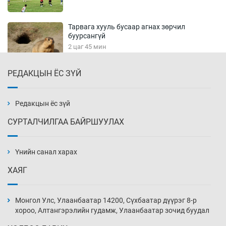
Тарвага хууль бусаар агнах зөрчил
буурсангүй
2 цаг 45 мин
РЕДАКЦЫН ЁС ЗҮЙ
Х.Улам-Өрнөх байр урагшилж, долоод
жагсжээ
3 цаг 15 мин
Редакцын ёс зүй
СУРТАЛЧИЛГАА БАЙРШУУЛАХ
Ж.Лхагвабат өсвөр үеийнхний ДАШТ-ийг
дэнсэлнэ
Үнийн санал харах
3 цаг 45 мин
ХАЯГ
Иран тэсэж үлдсэн ч удаан хугацаанд хүнд
үеийг туулна
Монгол Улс, Улаанбаатар 14200, Сүхбаатар дүүрэг 8-р
4 цаг 15 мин
хороо, Алтангэрэлийн гудамж, Улаанбаатар зочид буудал