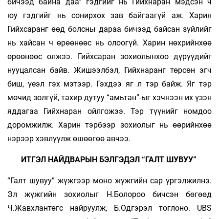
бичээд байна даа” гэдгийг нь Гийхнаран мэдсэн ч
юу гэдгийг нь сонирхох зав байгаагүй аж. Харин
Гийхсаранг өөд болсны дараа бичээд байсан зүйлийг
нь хайсан ч өрөөнөөс нь олоогүй. Харин нөхрийнхөө
өрөөнөөс олжээ. Гийхсаран зохиолынхоо дүрүүдийг
нууцалсан байв. Жишээлбэл, Гийхнаранг төрсөн эгч
биш, үеэл гэх мэтээр. Гэхдээ яг л тэр байж. Яг тэр
мөчид золгүй, тахир дутуу “амьтан”-ыг хэчнээн их үзэн
яддагаа Гийхнаран ойлгожээ. Тэр түүнийг номдоо
доромжилж. Харин тэрбээр зохиолыг нь өөрийнхөө
нэрээр хэвлүүлж өшөөгөө авчээ.
ИТГЭЛ НАЙДВАРЫН БЭЛГЭДЭЛ “ГАЛТ ШУВУУ”
“Галт шувуу” жүжгээр моно жүжгийн сар үргэлжилнэ.
Эл жүжгийн зохиолыг Н.Болороо бичсэн бөгөөд
Ч.Жавхлантөгс найруулж, Б.Одгэрэл тоглоно. UBS