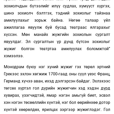
зохиолчдын бүтээлийг илүү судлах, хүмүүст хүргэх,
шинэ зохиолч бэлтгэх, тэдний зохиолыг тайзнаа
амилуулахыг зорьж байна. Нөгөө талаар үйл
ажиллагаа явуулж буй бусад театраас ялгарахыг
хүссэн. Мөн манайх жүжгийн зохиолын сургалт
явуулдаг. Эл сургалтын үр дүнд бүтсэн зохиолыг
жүжиг болгон театртаа амилуулах боломжтой”
хэмээлээ.
Монодрам буюу нэг хүний жүжиг гэх төрөл эртний
Грекээс эхлэн хөгжиж 1700-гаад оны сүүл үеэс Франц,
Германд хүчээ аван, ихэд дэлгэрсэн байдаг. Эхлэхээс
төгсөх хүртэл гол дүрийн жүжигчин хэд хэдэн дүрд
хувирах, үзэгчидтэй, ямар нэгэн амьгүй биет, эсвэл
хэн нэгэн төсөөллийн хүнтэй, нэг бол өөрийнхөө дотор
хүнтэй хөөрөлдөх, ярилцах зэргээр жүжиглэдэг. Гол