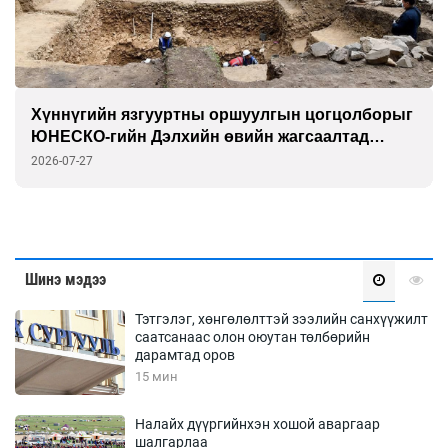
Хүннүгийн язгууртны оршуулгын цогцолборыг
ЮНЕСКО-гийн Дэлхийн өвийн жагсаалтад
бүртгэлээ
2026-07-27
Шинэ мэдээ
Тэтгэлэг, хөнгөлөлттэй зээлийн санхүүжилт
саатсанаас олон оюутан төлбөрийн
дарамтад оров
15 мин
Налайх дүүргийнхэн хошой аваргаар
шалгарлаа