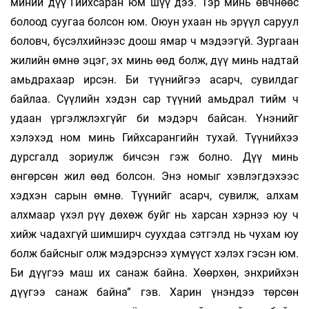
миний дүү Гийхсаран юм шүү дээ. Тэр минь өвчнөөс
болоод суугаа болсон юм. Оюун ухаан нь эрүүл саруул
боловч, бүсэлхийнээс доош ямар ч мэдээгүй. Зургаан
жилийн өмнө эцэг, эх минь өөд болж, дүү минь надтай
амьдрахаар ирсэн. Би түүнийгээ асарч, сувилдаг
байлаа. Сүүлийн хэдэн сар түүний амьдрал тийм ч
удаан үргэлжлэхгүйг би мэдэрч байсан. Үнэнийг
хэлэхэд ном минь Гийхсарангийн тухай. Түүнийхээ
дурсгалд зориулж бичсэн гэж болно. Дүү минь
өнгөрсөн жил өөд болсон. Энэ номыг хэвлэгдэхээс
хэдхэн сарын өмнө. Түүнийг асарч, сувилж, алхам
алхмаар үхэл рүү дөхөж буйг нь харсан хэрнээ юу ч
хийж чадахгүй шимширч суухдаа сэтгэлд нь чухам юу
болж байсныг олж мэдэрснээ хүмүүст хэлэх гэсэн юм.
Би дүүгээ маш их санаж байна. Хөөрхөн, энхрийхэн
дүүгээ санаж байна” гэв. Харин үнэндээ төрсөн