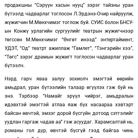
продакшны “Сэрүүн хасын нууц” зэрэг тайзны уран
бүтээлд чадварлаг тоглосон Л.Эрдэнэ-Очир найруулж,
жүжигчин М.Мөнхчимэг тоглож буй. СУИС болон БНСУ-
ын Конжү урлагийн сургуулийг театрын жүжигчнээр
төгссөн М.Мөнхчимэг “Өнгөт инээд” энтертаймент,
УДЭТ, “Од” театрт ажиллаж “Гамлет”, “Тэнгэрийн хээ”,
“Төгс” зэрэг драмын жүжигт тоглосон чадварлаг уран
бүтээлч.
Нэрд гарч яваа залуу зохиолч эмэгтэй өөрийн
амьдрал, уран бүтээлийн талаар өгүүлэх гэж буй нь
энэ. Тэрбээр “Намайг эрүүл чийрэг, амьдралын
идэвхтэй эмэгтэй атлаа яаж бүх насаараа хэвтэрт
байсан өвчтэй, эмзэг дорой бүсгүйн дотоод сэтгэлийг
уудлан гаргаж чадав аа” гэж асуудаг. Харамсалтай нь,
романы гол дүр, өвчтэй бүсгүй гээд байгаа чинь