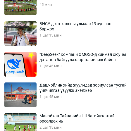
45 мин
БНСУ-д хэт халсны улмаас 19 хүн нас
баржээ
1 цаг 15 мин
“DeepSeek” компани ӨМӨЗО-д хиймэл оюуны
дата төв байгуулахаар төлөвлөж байна
1 цаг 45 мин
Дашчойлин хийд жуулчдад зориулсан тусгай
үйлчилгээ үзүүлж эхэлжээ
1 цаг 45 мин
Манайхан Тайванийн I, II багийнхантай
өрсөлдөх нь
2 цаг 15 мин