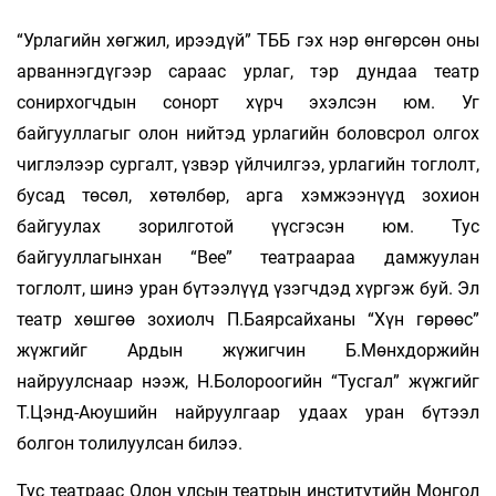
“Урлагийн хөгжил, ирээдүй” ТББ гэх нэр өнгөрсөн оны
арваннэгдүгээр сараас урлаг, тэр дундаа театр
сонирхогчдын сонорт хүрч эхэлсэн юм. Уг
байгууллагыг олон нийтэд урлагийн боловсрол олгох
чиглэлээр сургалт, үзвэр үйлчилгээ, урлагийн тоглолт,
бусад төсөл, хөтөлбөр, арга хэмжээнүүд зохион
байгуулах зорилготой үүсгэсэн юм. Тус
байгууллагынхан “Bee” театраараа дамжуулан
тоглолт, шинэ уран бүтээлүүд үзэгчдэд хүргэж буй. Эл
театр хөшгөө зохиолч П.Баярсайханы “Хүн гөрөөс”
жүжгийг Ардын жүжигчин Б.Мөнхдоржийн
найруулснаар нээж, Н.Болороогийн “Тусгал” жүжгийг
Т.Цэнд-Аюушийн найруулгаар удаах уран бүтээл
болгон толилуулсан билээ.
Тус театраас Олон улсын театрын институтийн Монгол