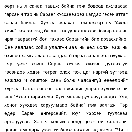
өөрт нь л санаа тавьж байна гэж бодоод ажлаасаа
гарсан ч тэр нь Саранг хүссэнээрээ цагдах гэсэн атгаг
санаа байлаа. Хүүгээ жаахан томрохоор нь “Ажил
хийе” гэж хэлээд бараг л алуулах шахаж. Азаар аав нь
ирж таараагүй бол гэхээс Сарангийн бие арзасхийнэ.
Энэ явдлаас хойш удалгүй аав нь өөд болж, ээж нь
охиноо хамгаалах гэсэндээ байраа заран хол нүүжээ.
Тэр үеэс хойш Саран хүүгээ хүнээс дутаахгүй
гэсэндээ хэдэн төгрөг олох гэж цаг наргүй зүтгээд
ээждээ ч олигтой хань болж чадсангүй өнөөдрийг
хүрчээ. Гэтэл өчнөөн олон жилийн дараа хүүгийнх нь
аав “Эхнэр төрчихсөн. Хүүг манай руу явуулаадах. Хэд
хоног хүүхдээ харуулмаар байна” гэж залгаж. Тэр
өдөр Саран өнгөрснийг, юуг хэрхэн туулснаа
эргэцүүлэв. Хэн ч миний оронд цоожтой хаалганы
цаана амьдарч үзээгүй байж намайг ад үзсэн. “Чи л