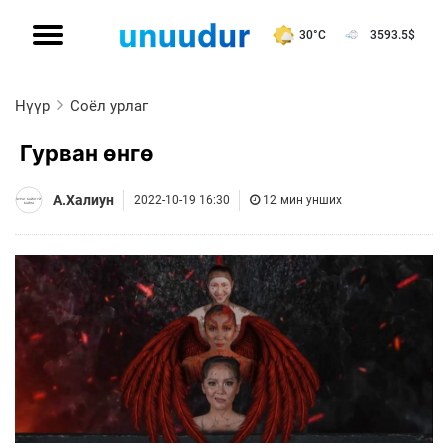
30°C
3593.5
$
Нүүр
Соёл урлаг
Гурван өнгө
А.Халиун
2022-10-19 16:30
12 мин унших