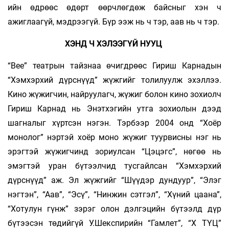
ийн өдрөөс өдөрт өөрчлөгдөж байсныг хэн ч
ажиглаагүй, мэдрээгүй. Бүр ээж нь ч тэр, аав нь ч тэр.
ХЭНД Ч ХЭЛЭЭГҮЙ НУУЦ
“Bee” театрын тайзнаа өчигдрөөс Гириш Карнадын
“Хэмхэрхий дүрснүүд” жүжгийг толилуулж эхэллээ.
Кино жүжигчин, найруулагч, жүжиг болон кино зохиолч
Гириш Карнад нь Энэтхэгийн утга зохиолын дээд
шагналыг хүртсэн нэгэн. Тэрбээр 2004 онд “Хоёр
монолог” нэртэй хоёр моно жүжиг туурвисны нэг нь
эрэгтэй жүжигчинд зориулсан “Цэцэгс”, нөгөө нь
эмэгтэй уран бүтээлчид тусгайлсан “Хэмхэрхий
дүрснүүд” аж. Эл жүжгийг “Шүүдэр дундуур”, “Элэг
нэгтэн”, “Аав”, “Эсү”, “Нинжин сэтгэл”, “Хүний цаана”,
“Хотулун гүнж” зэрэг олон дэлгэцийн бүтээлд дүр
бүтээсэн төдийгүй У.Шекспирийн “Гамлет”, “Х ТҮЦ”