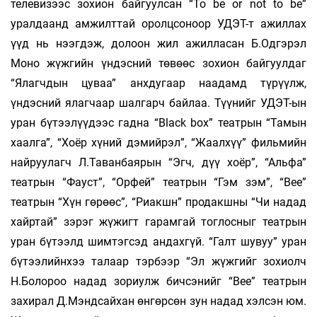
телевизээс зохион байгуулсан “To be or not to be”
уралдаанд амжилттай оролцсоноор УДЭТ-т ажиллах
үүд нь нээгдэж, долоон жил ажилласан Б.Одгэрэл
Моно жүжгийн үндэсний төвөөс зохион байгуулдаг
“Ялагчдын цуваа” анхдугаар наадамд түрүүлж,
үндэсний ялагчаар шалгарч байлаа. Түүнийг УДЭТ-ын
уран бүтээлүүдээс гадна “Black box” театрын “Тамын
хаалга”, “Хоёр хүний дэмийрэл”, “Жаалхүү” фильмийн
найруулагч Л.Таванбаярын “Эгч, дүү хоёр”, “Альфа”
театрын “Фауст”, “Орфей” театрын “Гэм зэм”, “Bee”
театрын “Хүн гөрөөс”, “Риакшн” продакшны “Чи надад
хайртай” зэрэг жүжигт гарамгай тоглосныг театрын
уран бүтээлд шимтэгсэд андахгүй. “Галт шувуу” уран
бүтээлийнхээ талаар тэрбээр “Эл жүжгийг зохиолч
Н.Болороо надад зориулж бичсэнийг “Bee” театрын
захирал Д.Мэндсайхан өнгөрсөн зун надад хэлсэн юм.