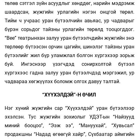
төлөв сэтгэл зүйн асуудлыг хөнддөг, нарийн мэдрэмж
шаардсан, жүжгийн урлагийн нэгэн онцгой төрөл.
Тийм ч учраас уран бүтээлчийн авьяас, ур чадварыг
бүрэн сорьдог тайзны урлагийн төрөлд тооцогддог.
“Bee” театрынхан залуу уран бүтээлчдийн жүжгийн энэ
төрлөөр бүтээсэн орчин цагийн, шинэлэг тайзны уран
бүтээлийг жил бүр уламжлал болгон хүргэхээр зорьж
буй. Ингэснээр үзэгчдэд сонирхолтой бүтээл
хүргэхээс гадна залуу уран бүтээлчдэд мэргэжил, ур
чадвараа хөгжүүлэх боломж олгох давуу талтай.
“ХҮҮХЭЛДЭЙ”-Н ӨЧИЛ
Нэг хүний жүжгийн сар “Хүүхэлдэй” уран бүтээлээр
эхэлсэн. Тус жүжгийн зохиолыг УДЭТ-ын “Найзууд
миний бооцоо”, “Ээж ээ”, “Мануухай”, “Хувьсал”
продакшны “Надад өгөөгүй хайр”, Сүхбаатар аймгийн