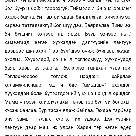
бол бүүр ч байж таарахгүй. Тиймээс л би энэ оршлыг
эхэлж байна. Уйтгартай удаан байлгахгүйг хичээнэ ээ,
хэрвээ татгалзахгүй бол шүү дээ. Баярлалаа. Тийм ээ,
би бүгдийг эхнээс нь ярья. Бүүр эхнээс нь...”
хэмээгээд нэгэн хүүхэлдэй дэлгүүрийн лангуун
дээрээс шинэхэн “гэр бүл”-дээ очиж буйгаар жүжиг
эхэлнэ. Хүүхэлдэй, ер нь л тоглоомууд хүүхдүүдэд
баяр хөөр, аз жаргал бэлэглэх ганцхан үүрэгтэй.
Тоглоомоороо тоглож наадаж, хайрлаж
халамжилснаар тэд ч бас “амьдарч” эхэлдэг.
Хүүхэлдэй болж бүтээгдсэний үнэ цэн энд л оршдог.
Мама ч гэсэн хайрлуулахыг, өнөр гэр бүлтэй болохыг
хүсэж байлаа. Бүр тэсэн ядаж байлаа. Гэхдээ тэрбээр
энэ замыг туулах хүртэл их уджээ. Дэлгүүрийн
лангуун дээр маш их удсан. Харин тэр нэгэн өдөр
жаахан охинтой, залуухан хос уг хүүхэлдэйг худалдаж