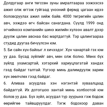
Долдугаар анги төгссөн зуны амралтаараа ээжээсээ
ажил олж өггэж гуйгаад үнээний фермд цагаан идээ
боловсруулах ажил хийж байв. 4000 төгрөгийн цалин
авч, ээждээ өгч байсан санагдана. Сүүлд 1999 онд
эгчийнхээ компанийн шинэ жилийн хүлээн авалт дээр
дуулж цалин авснаа бас мартдаггүй. Тэр цалингаараа
студид дуугаа бичүүлсэн юм.
5. Би сайн хүн байхыг л хичээдэг. Хүн чанартай гэх юм
уу даа. Бусад зүйлийг авч, мөн олж болно. Мөнх бүх
зүйлд ухамсартай, хэтэрхий хариуцлагатай хандах
гээд байдаг талтай. Үүгээр минь далимдуулж зарим
хүн зөөлчлөх гээд байдаг.
6. Аливаа асуудлаа хэн нэгэнтэй хуваалцаад
байдаггүй. Их дотогшоо зантай минь холбоотой юм
болов уу даа. Бүх зүйл, асуудал түр зуурынх гэж бодож
өөрийгөө тайвшруулдаг. Тэгж бодохоор даван