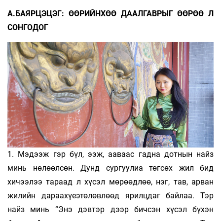
А.БАЯРЦЭЦЭГ: ӨӨРИЙНХӨӨ ДААЛГАВРЫГ ӨӨРӨӨ Л
СОНГОДОГ
1. Мэдээж гэр бүл, ээж, ааваас гадна дотнын найз
минь нөлөөлсөн. Дунд сургуулиа төгсөх жил бид
хичээлээ тараад л хүсэл мөрөөдлөө, нэг, тав, арван
жилийн дараахүеэтөлөвлөөд ярилцдаг байлаа. Тэр
найз минь “Энэ дэвтэр дээр бичсэн хүсэл бүхэн