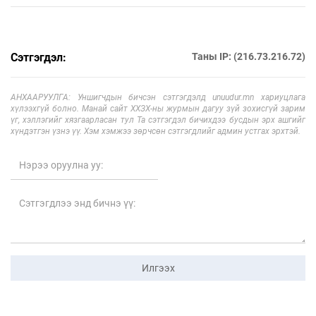
Сэтгэгдэл:
Таны IP: (216.73.216.72)
АНХААРУУЛГА: Уншигчдын бичсэн сэтгэгдэлд unuudur.mn хариуцлага
хүлээхгүй болно. Манай сайт ХХЗХ-ны журмын дагуу зүй зохисгүй зарим
үг, хэллэгийг хязгаарласан тул Та сэтгэгдэл бичихдээ бусдын эрх ашгийг
хүндэтгэн үзнэ үү. Хэм хэмжээ зөрчсөн сэтгэгдлийг админ устгах эрхтэй.
Илгээх