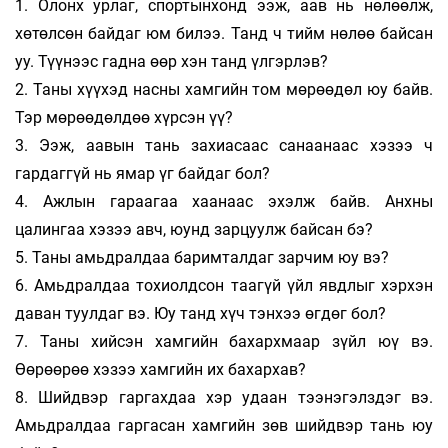
1. Олонх урлаг, спортынхонд ээж, аав нь нөлөөлж,
хөтөлсөн байдаг юм билээ. Танд ч тийм нөлөө байсан
уу. Түүнээс гадна өөр хэн танд үлгэрлэв?
2. Таны хүүхэд насны хамгийн том мөрөөдөл юу байв.
Тэр мөрөөдөлдөө хүрсэн үү?
3. Ээж, аавын тань захиасаас санаанаас хэзээ ч
гардаггүй нь ямар үг байдаг бол?
4. Ажлын гараагаа хаанаас эхэлж байв. Анхны
цалингаа хэзээ авч, юунд зарцуулж байсан бэ?
5. Таны амьдралдаа баримталдаг зарчим юу вэ?
6. Амьдралдаа тохиолдсон таагүй үйл явдлыг хэрхэн
даван туулдаг вэ. Юу танд хүч тэнхээ өгдөг бол?
7. Таны хийсэн хамгийн бахархмаар зүйл юү вэ.
Өөрөөрөө хэзээ хамгийн их бахархав?
8. Шийдвэр гаргахдаа хэр удаан тээнэгэлздэг вэ.
Амьдралдаа гаргасан хамгийн зөв шийдвэр тань юу