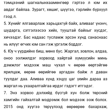
тэмцээний шагналынхаамөнгөөр гэртээ л юм их
авдаг байлаа. Зурагт, хөшиг, шүүгээ, гэрлийн бүрхүүл
гээд л.
5. Хүнийг ялгаварлаж харьцахгүй байх, аливааг үнэнч,
шударга, сэтгэлээсээ хийх, тууштай байхыг хүсдэг,
хичээдэг. Бас надаас тусламж эрсэн хүнд санаснаас
нь илүүг өгчих юм сан гэж үргэлж боддог.
6. Юу ч үүрдийнх биш, мөнх бус. Жаргал, зовлон, алдаа,
оноо ээлжилдэг хорвоод хайртай хүмүүсийн минь
дэмжлэг мэдээж маш чухал ч өөрөө өөртэйгөө
ярилцаж, өөрөө өөрийгөө аргадан байж л даван
туулдаг даа. Аливаа хүнд хэцүү цаг үеийн дараа аз
жаргал нь ухааралтайгаа ирдэг гэдэгт итгэдэг.
7. Энэ хорвоо дэлхийд бүсгүй хүн болж төрсний
хамгийн гайхалтай мэдрэмж бол мэдээж ээж болох.
2015 онд хүүгээ төрүүлээд өөрөөрөө бахархаж,