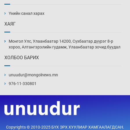
Ж.Лхагвабат өсвөр үеийнхний ДАШТ-ийг
дэнсэлнэ
Үнийн санал харах
3 цаг 51 мин
ХАЯГ
Иран тэсэж үлдсэн ч удаан хугацаанд хүнд
үеийг туулна
Монгол Улс, Улаанбаатар 14200, Сүхбаатар дүүрэг 8-р
4 цаг 21 мин
хороо, Алтангэрэлийн гудамж, Улаанбаатар зочид буудал
ХОЛБОО БАРИХ
Боловсролын зээлийн сангаар гадаадад
суралцагчдын амьжиргааны зардлын
хэмжээг шинэчлэн тогтоох нь
unuudur@mongolnews.mn
4 цаг 51 мин
976-11-330801
Монголын баг Абу Дабид медалийн хур
буулгаж байна
5 цаг 21 мин
Б.Учрал, Ё.Пүрэвдаш нар Азийн АШТ-д
Copyrights © 2010-2025 БҮХ ЭРХ ХУУЛИАР ХАМГААЛАГДСАН.
мөнгө, хүрэл медаль хүртэв