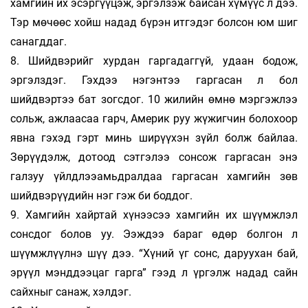
хамгийн их эсэргүүцэж, эргэлзэж байсан хүмүүс л дээ.
Тэр мөчөөс хойш надад бүрэн итгэдэг болсон юм шиг
санагддаг.
8. Шийдвэрийг хурдан гаргадаггүй, удаан бодож,
эргэлздэг. Гэхдээ нэгэнтээ гаргасан л бол
шийдвэртээ бат зогсдог. 10 жилийн өмнө мэргэжлээ
сольж, ажлаасаа гарч, Америк руу жүжигчин болохоор
явна гэхэд гэрт минь ширүүхэн зүйл болж байлаа.
Зөрүүдэлж, дотоод сэтгэлээ сонсож гаргасан энэ
галзуу үйлдлээамьдралдаа гаргасан хамгийн зөв
шийдвэрүүдийн нэг гэж би боддог.
9. Хамгийн хайртай хүнээсээ хамгийн их шүүмжлэл
сонсдог болов уу. Ээждээ бараг өдөр болгон л
шүүмжлүүлнэ шүү дээ. “Хүний үг сонс, даруухан бай,
эрүүл мэнддээцаг гарга” гээд л үргэлж надад сайн
сайхныг санаж, хэлдэг.