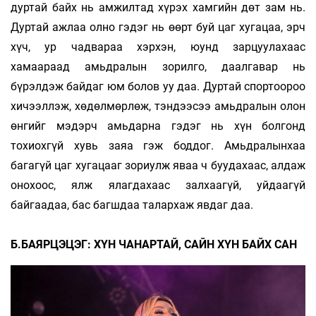
дуртай байх нь амжилтад хүрэх хамгийн дөт зам нь.
Дуртай ажлаа олно гэдэг нь өөрт буй цаг хугацаа, эрч
хүч, ур чадвараа хэрхэн, юунд зарцуулахаас
хамаараад амьдралын зорилго, даалгавар нь
бүрэлдэж байдаг юм болов уу даа. Дуртай спортоороо
хичээллэж, хөдөлмөрлөж, тэндээсээ амьдралын олон
өнгийг мэдэрч амьдарна гэдэг нь хүн болгонд
тохиохгүй хувь заяа гэж боддог. Амьдралынхаа
багагүй цаг хугацааг зориулж яваа ч буудахаас, алдаж
онохоос, ялж ялагдахаас залхаагүй, уйдаагүй
байгаадаа, бас багшдаа талархаж явдаг даа.
Б.БАЯРЦЭЦЭГ: ХҮН ЧАНАРТАЙ, САЙН ХҮН БАЙХ САН