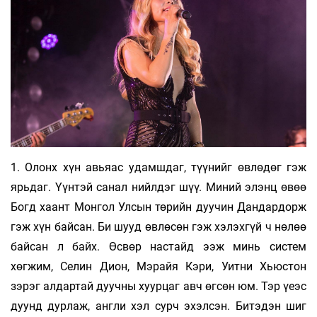
1. Олонх хүн авьяас удамшдаг, түүнийг өвлөдөг гэж
ярьдаг. Үүнтэй санал нийлдэг шүү. Миний элэнц өвөө
Богд хаант Монгол Улсын төрийн дуучин Дандардорж
гэж хүн байсан. Би шууд өвлөсөн гэж хэлэхгүй ч нөлөө
байсан л байх. Өсвөр настайд ээж минь систем
хөгжим, Селин Дион, Мэрайя Кэри, Уитни Хьюстон
зэрэг алдартай дуучны хуурцаг авч өгсөн юм. Тэр үеэс
дуунд дурлаж, англи хэл сурч эхэлсэн. Битэдэн шиг