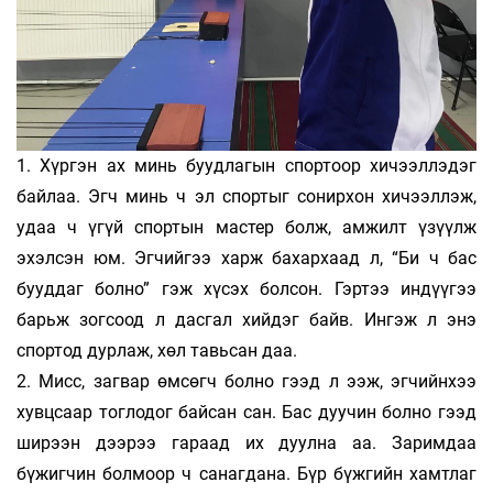
1. Хүргэн ах минь буудлагын спортоор хичээллэдэг
байлаа. Эгч минь ч эл спортыг сонирхон хичээллэж,
удаа ч үгүй спортын мастер болж, амжилт үзүүлж
эхэлсэн юм. Эгчийгээ харж бахархаад л, “Би ч бас
бууддаг болно” гэж хүсэх болсон. Гэртээ индүүгээ
барьж зогсоод л дасгал хийдэг байв. Ингэж л энэ
спортод дурлаж, хөл тавьсан даа.
2. Мисс, загвар өмсөгч болно гээд л ээж, эгчийнхээ
хувцсаар тоглодог байсан сан. Бас дуучин болно гээд
ширээн дээрээ гараад их дуулна аа. Заримдаа
бүжигчин болмоор ч санагдана. Бүр бүжгийн хамтлаг