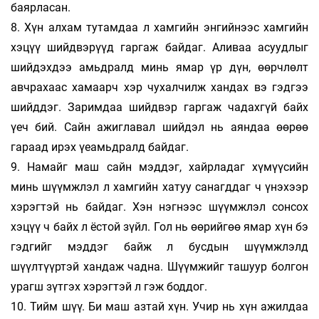
баярласан.
8. Хүн алхам тутамдаа л хамгийн энгийнээс хамгийн
хэцүү шийдвэрүүд гаргаж байдаг. Аливаа асуудлыг
шийдэхдээ амьдралд минь ямар үр дүн, өөрчлөлт
авчрахаас хамаарч хэр чухалчилж хандах вэ гэдгээ
шийддэг. Заримдаа шийдвэр гаргаж чадахгүй байх
үеч бий. Сайн ажиглавал шийдэл нь аяндаа өөрөө
гараад ирэх үеамьдралд байдаг.
9. Намайг маш сайн мэддэг, хайрладаг хүмүүсийн
минь шүүмжлэл л хамгийн хатуу санагддаг ч үнэхээр
хэрэгтэй нь байдаг. Хэн нэгнээс шүүмжлэл сонсох
хэцүү ч байх л ёстой зүйл. Гол нь өөрийгөө ямар хүн бэ
гэдгийг мэддэг байж л бусдын шүүмжлэлд
шүүлтүүртэй хандаж чадна. Шүүмжийг ташуур болгон
урагш зүтгэх хэрэгтэй л гэж боддог.
10. Тийм шүү. Би маш азтай хүн. Учир нь хүн ажилдаа