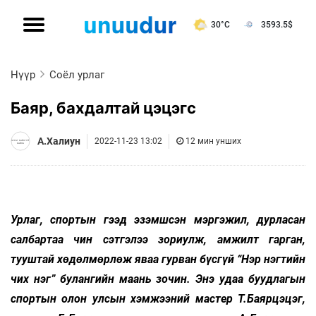
30°C
3593.5
$
Нүүр
Соёл урлаг
Баяр, бахдалтай цэцэгс
А.Халиун
2022-11-23 13:02
12 мин унших
Урлаг, спортын гээд эзэмшсэн мэргэжил, дурласан
салбартаа чин сэтгэлээ зориулж, амжилт гарган,
тууштай хөдөлмөрлөж яваа гурван бүсгүй “Нэр нэгтийн
чих нэг” булангийн маань зочин. Энэ удаа буудлагын
спортын олон улсын хэмжээний мастер Т.Баярцэцэг,