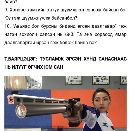
байв?
9. Хэнээс хамгийн хатуу шүүмжлэл сонсож байсан бэ.
Юу гэж шүүмжлүүлж байсанбол?
10. “Авьяас бол бурхны бидэнд өгсөн даалгавар” гэж
нэгэн зохиолч хэлсэн нь бий. Та энэ хорвоод ямар
даалгавартай ирсэн гэж бодож байна вэ?
Т.БАЯРЦЭЦЭГ: ТУСЛАМЖ ЭРСЭН ХҮНД САНАСНААС
НЬ ИЛҮҮГ ӨГЧИХ ЮМ САН