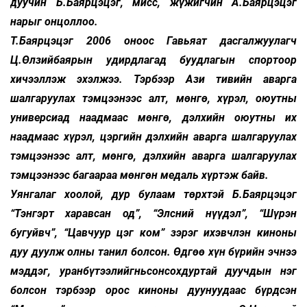
дуучин Б.Баярцэцэг, мисс, жүжигчин А.Баярцэцэг
нарыг онцоллоо.
Т.Баярцэцэг 2006 оноос Гавьяат дасгалжуулагч
Ц.Өлзийбаярын удирдлагад буудлагын спортоор
хичээллэж эхэлжээ. Тэрбээр Ази тивийн аварга
шалгаруулах тэмцээнээс алт, мөнгө, хүрэл, оюутны
универсиад наадмаас мөнгө, дэлхийн оюутны их
наадмаас хүрэл, цэргийн дэлхийн аварга шалгаруулах
тэмцээнээс алт, мөнгө, дэлхийн аварга шалгаруулах
тэмцээнээс багаараа мөнгөн медаль хүртэж байв.
Уянгалаг хоолой, дур булаам төрхтэй Б.Баярцэцэг
“Тэнгэрт харавсан од”, “Элсний нүүдэл”, “Шүрэн
бугуйвч”, “Цавчуур цэг ком” зэрэг ихэвчлэн киноны
дуу дуулж олны танил болсон. Өдгөө хүн бүрийн эчнээ
мэддэг, уранбүтээлийгньсонсохдуртай дуучдын нэг
болсон тэрбээр орос киноны дуунуудаас бүрдсэн