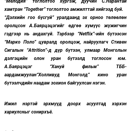
“Мелодия” тоглолтоо хүргэж, дуучин С.Нарантай
хамтран “Together” тоглолтоо амжилттай хийгээд буй.
“Дэлхийн гоо бүсгүй” уралдаанд эх орноо төлөөлөн
оролцсон А.Баярцэцэгийг өдгөө хүмүүс жүжигчин
гэдгээр нь андахгүй. Тэрбээр “Netflix”-ийн бүтээсэн
“Марко Поло” цувралд оролцож, найруулагч Стивен
Сигалын “Attrition”-д дүр бүтээн, улмаар Монголын
дэлгэцийн олон уран бүтээлд тоглосон юм.
А.Баярцэцэг “Хануй фильм” ТББ-
аардамжуулан“Холливуд Монголд” кино уран
бүтээлчдийн наадам зохион байгуулсан нэгэн.
Ижил нэртэй эрхмүүд доорх асуултад хэрхэн
хариулсныг сонирхъё.