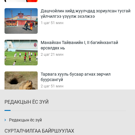
Дашчойлин хийд жуулчдад зориулсан тусгай
үйлчилгээ үзүүлж эхэлжээ
1 цаг 51 мин
Манайхан Тайванийн I, II багийнхантай
өрсөлдөх нь
2 цаг 21 мин
Тарвага хууль бусаар агнах зөрчил
буурсангүй
2 цаг 51 мин
РЕДАКЦЫН ЁС ЗҮЙ
Х.Улам-Өрнөх байр урагшилж, долоод
жагсжээ
3 цаг 21 мин
Редакцын ёс зүй
СУРТАЛЧИЛГАА БАЙРШУУЛАХ