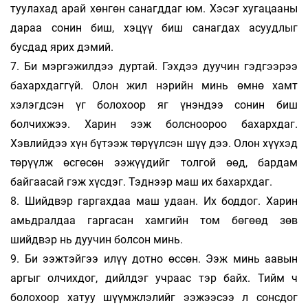
туулахад арай хөнгөн санагддаг юм. Хэсэг хугацааны
дараа сонин биш, хэцүү биш санагдах асуудлыг
бусдад ярих дэмий.
7. Би мэргэжилдээ дуртай. Гэхдээ дуучин гэдгээрээ
бахархдаггүй. Олон жил нэрийн минь өмнө хамт
хэлэгдсэн үг болохоор яг үнэндээ сонин биш
болчихжээ. Харин ээж болсноороо бахархдаг.
Хэвлийдээ хүн бүтээж төрүүлсэн шүү дээ. Олон хүүхэд
төрүүлж өсгөсөн ээжүүдийг толгой өөд, бардам
байгаасай гэж хүсдэг. Тэднээр маш их бахархдаг.
8. Шийдвэр гаргахдаа маш удаан. Их боддог. Харин
амьдралдаа гаргасан хамгийн том бөгөөд зөв
шийдвэр нь дуучин болсон минь.
9. Би ээжтэйгээ илүү дотно өссөн. Ээж минь аавын
аргыг олчихдог, дийлдэг учраас тэр байх. Тийм ч
болохоор хатуу шүүмжлэлийг ээжээсээ л сонсдог