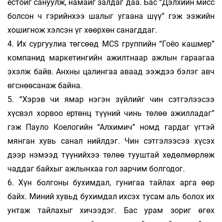
ёстойг сануулж, намайг залдаг даа. Бас “Дэлхийн мисс
болсон ч гэрийнхээ шалыг угаана шүү” гэж ээжийн
хошигнож хэлсэн үг хөөрхөн санагддаг.
4. Их сургуулиа төгсөөд MCS группийн “Гоёо кашмер”
компанид маркетингийн ажилтнаар ажлын гараагаа
эхэлж байв. Анхны цалингаа аваад ээждээ бэлэг авч
өгснөөсанаж байна.
5. “Хэрэв чи ямар нэгэн зүйлийг чин сэтгэлээсээ
хүсвэл хорвоо ертөнц түүний чинь төлөө ажилладаг”
гэж Пауло Коелогийн “Алхимич” номд гардаг үгтэй
мянган хувь санал нийлдэг. Чин сэтгэлээсээ хүсэх
дээр нэмээд түүнийхээ төлөө тууштай хөдөлмөрлөж
чаддаг байхыг ажлынхаа гол зарчим болгодог.
6. Хүн болгоны бухимдал, гунигаа тайлах арга өөр
байх. Миний хувьд бухимдал ихсэх тусам аль болох их
унтаж тайлахыг хичээдэг. Бас урам зориг өгөх