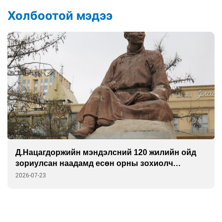
Холбоотой мэдээ
Д.Нацагдоржийн мэндэлсний 120 жилийн ойд
зориулсан наадамд есөн орны зохиолч
оролцоно
2026-07-23