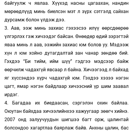
байгуулж ч явлаа. Хүүхэд насны цагаахан, нандин
мөрөөдлүүд минь биелсэн мэт л зүрх сэтгэлд сайхан
дурсамж болон үлдэж дээ.
3. Аав, ээж минь захиас гэхээсээ илүү өөрсдөөрөө
үлгэрлэх гэж хичээдэг байсан. Өнөөдөр өдий зэрэгтэй
яваа минь л аав, ээжийн захиас юм болов уу. Мэдээж
хүн л юм хойно дутагдалтай зан чанар зөндөө бий.
Гэхдээ “Би тийм, ийм шүү” гэдгээ мэдсээр байж
өөрчилж чадахгүй явсаар л байна. Хичээгээд л байхад
яг хүссэндээ хүрч чадахгүй юм. Гэхдээ хэзээ нэгэн
цагт, ямар нэгэн байдлаар хичээсний үр шим заавал
ирдэг.
4. Багадаа их биедаасан, сэргэлэн охин байлаа.
Оюутан байхдаа хичээлийнхээ хажуугаар зөөгч хийнэ.
2007 онд залуучуудын шигшээ багт орж, цалинтай
болсондоо хагартлаа баярлаж байв. Анхны цалин, бас