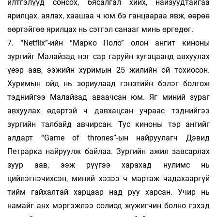
илтгэлүүд сонсох, бясалгал хийх, найзуудтайгаа
ярилцах, аялах, хаашаа ч юм бэ ганцаараа явж, өөрөө
өөртэйгөө ярилцах нь сэтгэл санааг минь өргөдөг.
7. “Netflix”-ийн “Марко Поло” олон ангит киноны
зургийг Малайзад нэг сар гаруйн хугацаанд авхуулах
үеэр аав, ээжийн хуримын 25 жилийн ой тохиосон.
Хуримын ойд нь зориулаад гэнэтийн бэлэг болгож
тэднийгээ Малайзад аваачсан юм. Яг миний зураг
авхуулах өдөртэй ч давхацсан учраас тэднийгээ
зургийн талбайд авчирсан. Тус киноны тэр ангийг
алдарт “Game of thrones”-ын найруулагч Дэвид
Петрарка найруулж байлаа. Зургийн ажил завсарлах
зуур аав, ээж рүүгээ харахад нулимс нь
цийлэгнэчихсэн, миний хэзээ ч мартаж чадахааргүй
тийм гайхалтай харцаар над руу харсан. Учир нь
намайг анх мэргэжлээ солиод жүжигчин болно гэхэд