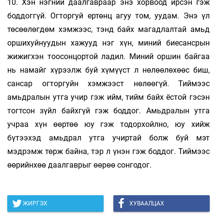
10. Хэн нэгний даалгавраар энэ хорвоод ирсэн гэж
боддоггүй. Огторгуй ертөнц агуу том, уудам. Энэ үл
төсөөлөгдөм хэмжээс, тэнд байх магадлалтай амьд
оршихуйнуудын хажууд нэг хүн, миний биесансрын
жижигхэн тоосонцортой ладил. Миний оршин байгаа
нь намайг хүрээлж буй хүмүүст л нөлөөлөхөөс биш,
сансар огторгуйн хэмжээст нөлөөгүй. Тиймээс
амьдралын утга учир гэж ийм, тийм байх ёстой гэсэн
тогтсон зүйл байхгүй гэж боддог. Амьдралын утга
учраа хүн өөртөө юу гэж тодорхойлно, юу хийж
бүтээхэд амьдрал утга учиртай болж буй мэт
мэдрэмж төрж байна, тэр л үнэн гэж боддог. Тиймээс
өөрийнхөө даалгаврыг өөрөө сонгодог.
ЖИРГЭХ
ХУВААЛЦАХ