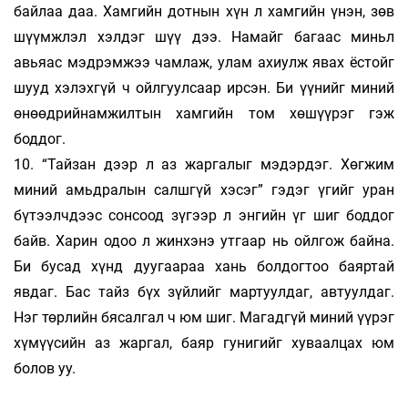
байлаа даа. Хамгийн дотнын хүн л хамгийн үнэн, зөв
шүүмжлэл хэлдэг шүү дээ. Намайг багаас миньл
авьяас мэдрэмжээ чамлаж, улам ахиулж явах ёстойг
шууд хэлэхгүй ч ойлгуулсаар ирсэн. Би үүнийг миний
өнөөдрийнамжилтын хамгийн том хөшүүрэг гэж
боддог.
10. “Тайзан дээр л аз жаргалыг мэдэрдэг. Хөгжим
миний амьдралын салшгүй хэсэг” гэдэг үгийг уран
бүтээлчдээс сонсоод зүгээр л энгийн үг шиг боддог
байв. Харин одоо л жинхэнэ утгаар нь ойлгож байна.
Би бусад хүнд дуугаараа хань болдогтоо баяртай
явдаг. Бас тайз бүх зүйлийг мартуулдаг, автуулдаг.
Нэг төрлийн бясалгал ч юм шиг. Магадгүй миний үүрэг
хүмүүсийн аз жаргал, баяр гунигийг хуваалцах юм
болов уу.