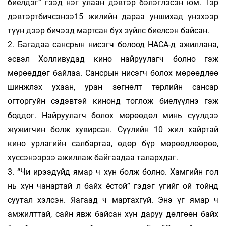
биелдэг” гээд нэг улаан дэвтэр бэлэглэсэн юм. Тэр
дэвтэртбичсэнээ15 жилийн дараа уншихад үнэхээр
түүн дээр бичээд мартсан бүх зүйлс биелсэн байсан.
2. Багадаа сансрын нисэгч болоод НАСА-д ажиллана,
эсвэл Холливудад кино найруулагч болно гэж
мөрөөддөг байлаа. Сансрын нисэгч болох мөрөөдлөө
шинжлэх ухаан, уран зөгнөлт төрлийн сансар
огторгуйн сэдэвтэй кинонд тоглож биелүүлнэ гэж
боддог. Найруулагч болох мөрөөдөл минь сүүлдээ
жүжигчин болж хувирсан. Сүүлийн 10 жил хайртай
кино урлагийн салбартаа, өдөр бүр мөрөөдлөөрөө,
хүссэнээрээ ажиллаж байгаадаа талархдаг.
3. “Чи ирээдүйд ямар ч хүн болж болно. Хамгийн гол
нь хүн чанартай л байх ёстой” гэдэг үгийг ой тойнд
суутал хэлсэн. Яагаад ч мартахгүй. Энэ үг ямар ч
амжилттай, сайн явж байсан хүн даруу дөлгөөн байх