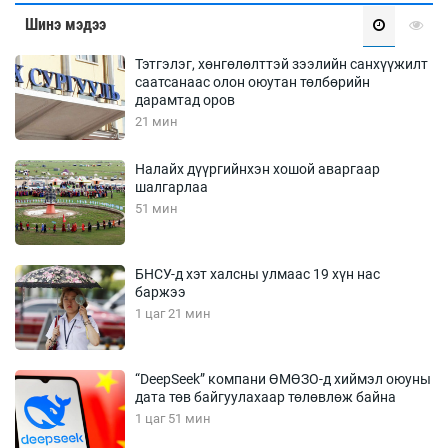
Шинэ мэдээ
Тэтгэлэг, хөнгөлөлттэй зээлийн санхүүжилт
саатсанаас олон оюутан төлбөрийн
дарамтад оров
21 мин
Налайх дүүргийнхэн хошой аваргаар
шалгарлаа
51 мин
БНСУ-д хэт халсны улмаас 19 хүн нас
баржээ
1 цаг 21 мин
“DeepSeek” компани ӨМӨЗО-д хиймэл оюуны
дата төв байгуулахаар төлөвлөж байна
1 цаг 51 мин