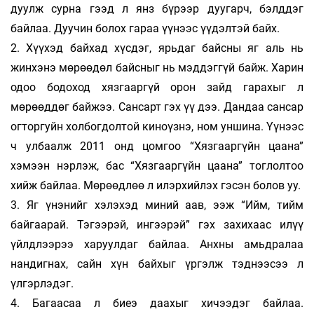
дуулж сурна гээд л янз бүрээр дуугарч, бэлддэг
байлаа. Дуучин болох гараа үүнээс үүдэлтэй байх.
2. Хүүхэд байхад хүсдэг, ярьдаг байсны яг аль нь
жинхэнэ мөрөөдөл байсныг нь мэддэггүй байж. Харин
одоо бодоход хязгааргүй орон зайд гарахыг л
мөрөөддөг байжээ. Сансарт гэх үү дээ. Дандаа сансар
огторгуйн холбогдолтой киноүзнэ, ном уншина. Үүнээс
ч улбаалж 2011 онд цомгоо “Хязгааргүйн цаана”
хэмээн нэрлэж, бас “Хязгааргүйн цаана” тоглолтоо
хийж байлаа. Мөрөөдлөө л илэрхийлэх гэсэн болов уу.
3. Яг үнэнийг хэлэхэд миний аав, ээж “Ийм, тийм
байгаарай. Тэгээрэй, ингээрэй” гэх захихаас илүү
үйлдлээрээ харуулдаг байлаа. Анхны амьдралаа
нандигнах, сайн хүн байхыг үргэлж тэднээсээ л
үлгэрлэдэг.
4. Багаасаа л биеэ даахыг хичээдэг байлаа.