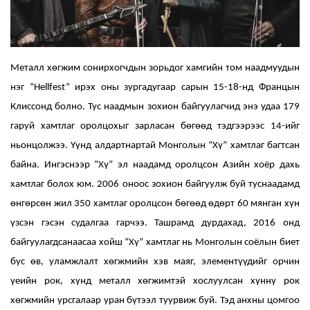
Металл хөгжим сонирхогчдын зорьдог хамгийн том наадмуудын
нэг “Hellfest” ирэх оны зургадугаар сарын 15-18-нд Францын
Клиссонд болно. Тус наадмын зохион байгуулагчид энэ удаа 179
гаруй хамтлаг оролцохыг зарласан бөгөөд тэдгээрээс 14-ийг
ньонцолжээ. Үүнд алдартнартай Монголын “Хү” хамтлаг багтсан
байна. Ингэснээр “Хү” эл наадамд оролцсон Азийн хоёр дахь
хамтлаг болох юм. 2006 оноос зохион байгуулж буй туснаадамд
өнгөрсөн жил 350 хамтлаг оролцсон бөгөөд өдөрт 60 мянган хүн
үзсэн гэсэн судалгаа гарчээ. Ташрамд дурдахад, 2016 онд
байгуулагдсанаасаа хойш “Хү” хамтлаг нь Монголын соёлын биет
бус өв, уламжлалт хөгжмийн хэв маяг, элементүүдийг орчин
үеийн рок, хүнд металл хөгжимтэй хослуулсан хүннү рок
хөгжмийн урсгалаар уран бүтээл туурвиж буй. Тэд анхны цомгоо