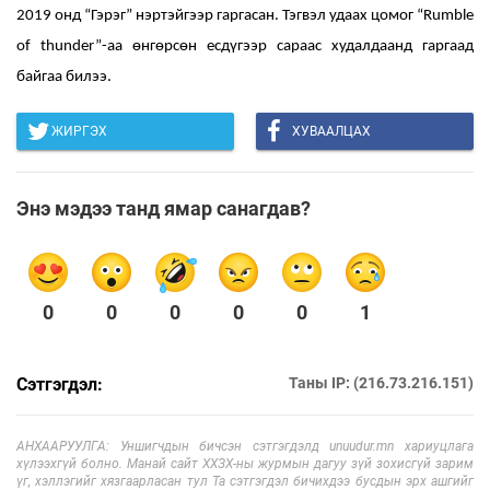
2019 онд “Гэрэг” нэртэйгээр гаргасан. Тэгвэл удаах цомог “Rumble
of thunder”-аа өнгөрсөн есдүгээр сараас худалдаанд гаргаад
байгаа билээ.
ЖИРГЭХ
ХУВААЛЦАХ
Энэ мэдээ танд ямар санагдав?
0
0
0
0
0
1
Сэтгэгдэл:
Таны IP: (216.73.216.151)
АНХААРУУЛГА: Уншигчдын бичсэн сэтгэгдэлд unuudur.mn хариуцлага
хүлээхгүй болно. Манай сайт ХХЗХ-ны журмын дагуу зүй зохисгүй зарим
үг, хэллэгийг хязгаарласан тул Та сэтгэгдэл бичихдээ бусдын эрх ашгийг