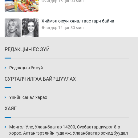
Өчигдөр 15 цаг 00 мин
Хиймэл оюун хяналтаас гарч байна
Өчигдөр 14 цаг 30 мин
РЕДАКЦЫН ЁС ЗҮЙ
Эмэгтэйчүүд Бээжин, эрэгтэйчүүд Японд
бэлтгэл базаахаар хилийн дээс алхлаа
Өчигдөр 14 цаг 00 мин
Редакцын ёс зүй
СУРТАЛЧИЛГАА БАЙРШУУЛАХ
АНУ-ын Цэргийн кибер командлалаын
ажилтнууд амиа хорлох явдал эрс
нэмэгджээ
Үнийн санал харах
Өчигдөр 13 цаг 52 мин
ХАЯГ
Монголын шигшээ Хонконгийн багийг ялж,
эхний хожлоо авлаа
Монгол Улс, Улаанбаатар 14200, Сүхбаатар дүүрэг 8-р
Өчигдөр 13 цаг 30 мин
хороо, Алтангэрэлийн гудамж, Улаанбаатар зочид буудал