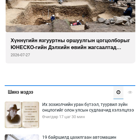
Хүннүгийн язгууртны оршуулгын цогцолборыг
ЮНЕСКО-гийн Дэлхийн өвийн жагсаалтад
бүртгэлээ
2026-07-27
Шинэ мэдээ
Их зохиолчийн уран бүтээл, туурвил зүйн
онцлогийг олон улсын судлаачид хэлэлцлээ
Өчигдөр 17 цаг 30 мин
19 байршилд цахилгаан автомашин