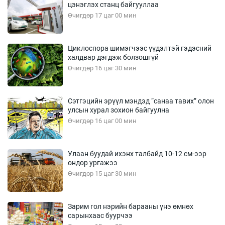
цэнэглэх станц байгууллаа
Өчигдөр 17 цаг 00 мин
Циклоспора шимэгчээс үүдэлтэй гэдэсний
халдвар дэгдэж болзошгүй
Өчигдөр 16 цаг 30 мин
Сэтгэцийн эрүүл мэндэд “санаа тавих” олон
улсын хурал зохион байгуулна
Өчигдөр 16 цаг 00 мин
Улаан буудай ихэнх талбайд 10-12 см-ээр
өндөр ургажээ
Өчигдөр 15 цаг 30 мин
Зарим гол нэрийн барааны үнэ өмнөх
сарынхаас буурчээ