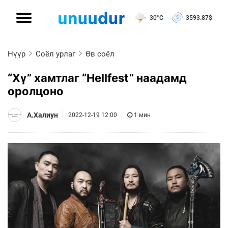
30°C
3593.87
$
Нүүр
Соёл урлаг
Өв соёл
“Хү” хамтлаг “Hellfest” наадамд
оролцоно
А.Халиун
2022-12-19 12:00
1 мин