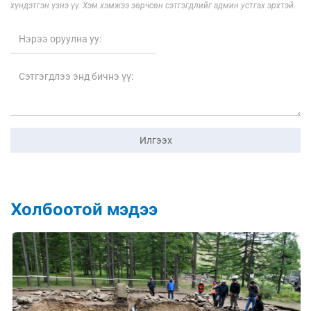
хүндэтгэн үзнэ үү. Хэм хэмжээ зөрчсөн сэтгэгдлийг админ устгах эрхтэй.
Илгээх
Холбоотой мэдээ