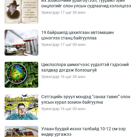
Их зохиолчийн уран бүтээл, туурвил зүйн
онцлогийг олон улсын судлаачид хэлэлцлээ
Уржигдар 17 цаг 30 мин
19 байршилд цахилгаан автомашин
цэнэглэх станц байгууллаа
Уржигдар 17 цаг 00 мин
Циклоспора шимэгчээс үүдэлтэй гэдэсний
халдвар дэгдэж болзошгүй
Уржигдар 16 цаг 30 мин
Сэтгэцийн эрүүл мэндэд “санаа тавих” олон
улсын хурал зохион байгуулна
Уржигдар 16 цаг 00 мин
Улаан буудай ихэнх талбайд 10-12 см-ээр
өндөр ургажээ