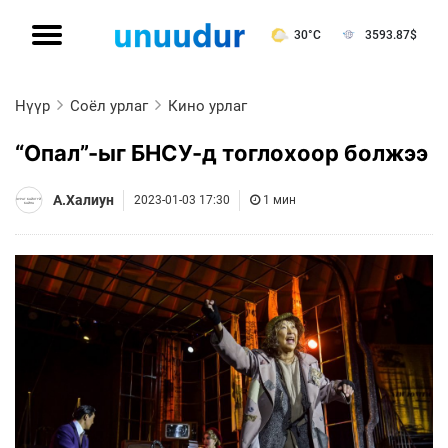
30°C
3593.87
$
Нүүр
Соёл урлаг
Кино урлаг
“Опал”-ыг БНСУ-д тоглохоор болжээ
А.Халиун
2023-01-03 17:30
1 мин