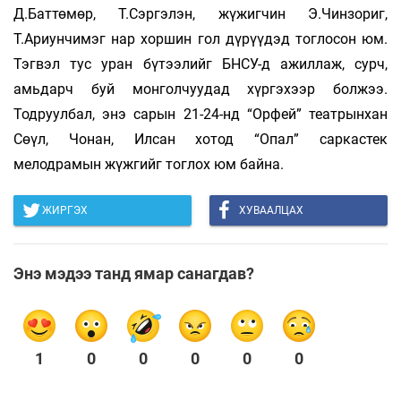
Д.Баттөмөр, Т.Сэргэлэн, жүжигчин Э.Чинзориг,
Т.Ариунчимэг нар хоршин гол дүрүүдэд тоглосон юм.
Тэгвэл тус уран бүтээлийг БНСУ-д ажиллаж, сурч,
амьдарч буй монголчуудад хүргэхээр болжээ.
Тодруулбал, энэ сарын 21-24-нд “Орфей” театрынхан
Сөүл, Чонан, Илсан хотод “Опал” саркастек
мелодрамын жүжгийг тоглох юм байна.
ЖИРГЭХ
ХУВААЛЦАХ
Энэ мэдээ танд ямар санагдав?
1
0
0
0
0
0