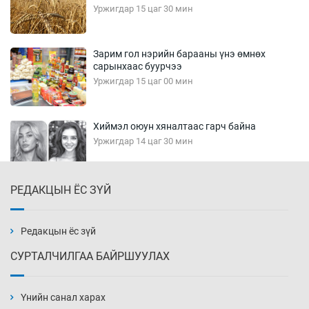
Уржигдар 15 цаг 30 мин
Зарим гол нэрийн барааны үнэ өмнөх
сарынхаас буурчээ
Уржигдар 15 цаг 00 мин
Хиймэл оюун хяналтаас гарч байна
Уржигдар 14 цаг 30 мин
РЕДАКЦЫН ЁС ЗҮЙ
Эмэгтэйчүүд Бээжин, эрэгтэйчүүд Японд
бэлтгэл базаахаар хилийн дээс алхлаа
Уржигдар 14 цаг 00 мин
Редакцын ёс зүй
СУРТАЛЧИЛГАА БАЙРШУУЛАХ
АНУ-ын Цэргийн кибер командлалаын
ажилтнууд амиа хорлох явдал эрс
нэмэгджээ
Үнийн санал харах