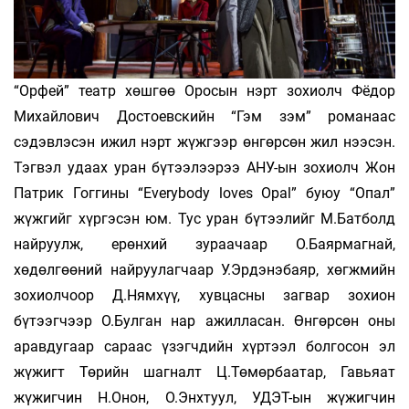
“Орфей” театр хөшгөө Оросын нэрт зохиолч Фёдор
Михайлович Достоевскийн “Гэм зэм” романаас
сэдэвлэсэн ижил нэрт жүжгээр өнгөрсөн жил нээсэн.
Тэгвэл удаах уран бүтээлээрээ АНУ-ын зохиолч Жон
Патрик Гоггины “Everybody loves Opal” буюу “Опал”
жүжгийг хүргэсэн юм. Тус уран бүтээлийг М.Батболд
найруулж, ерөнхий зураачаар О.Баярмагнай,
хөдөлгөөний найруулагчаар У.Эрдэнэбаяр, хөгжмийн
зохиолчоор Д.Нямхүү, хувцасны загвар зохион
бүтээгчээр О.Булган нар ажилласан. Өнгөрсөн оны
аравдугаар сараас үзэгчдийн хүртээл болгосон эл
жүжигт Төрийн шагналт Ц.Төмөрбаатар, Гавьяат
жүжигчин Н.Онон, О.Энхтуул, УДЭТ-ын жүжигчин