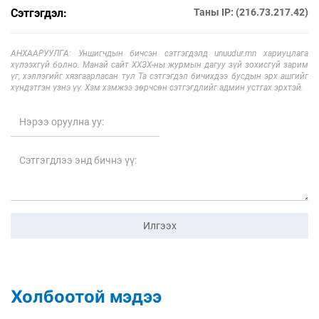
Сэтгэгдэл:
Таны IP: (216.73.217.42)
АНХААРУУЛГА: Уншигчдын бичсэн сэтгэгдэлд unuudur.mn хариуцлага
хүлээхгүй болно. Манай сайт ХХЗХ-ны журмын дагуу зүй зохисгүй зарим
үг, хэллэгийг хязгаарласан тул Та сэтгэгдэл бичихдээ бусдын эрх ашгийг
хүндэтгэн үзнэ үү. Хэм хэмжээ зөрчсөн сэтгэгдлийг админ устгах эрхтэй.
Илгээх
Холбоотой мэдээ