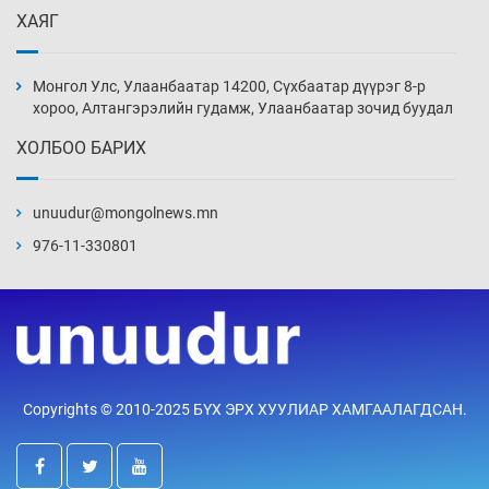
Уржигдар 13 цаг 52 мин
ХАЯГ
Монголын шигшээ Хонконгийн багийг ялж,
эхний хожлоо авлаа
Монгол Улс, Улаанбаатар 14200, Сүхбаатар дүүрэг 8-р
Уржигдар 13 цаг 30 мин
хороо, Алтангэрэлийн гудамж, Улаанбаатар зочид буудал
ХОЛБОО БАРИХ
Техникийн өндөр үзүүлэлттэй агаарын хөлөг
худалдан авах хүсэлтээ уламжлав
unuudur@mongolnews.mn
Уржигдар 13 цаг 00 мин
976-11-330801
“Шатахууны бус, бодлогын хомсдол
нүүрлээд байна”
Уржигдар 12 цаг 30 мин
Дөрвөн чиглэлд шөнийн автобус иргэдэд
Copyrights © 2010-2025 БҮХ ЭРХ ХУУЛИАР ХАМГААЛАГДСАН.
үйлчилж буй гэв
Уржигдар 12 цаг 00 мин