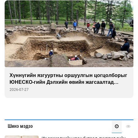
Хүннүгийн язгууртны оршуулгын цогцолборыг
ЮНЕСКО-гийн Дэлхийн өвийн жагсаалтад
бүртгэлээ
2026-07-27
Шинэ мэдээ