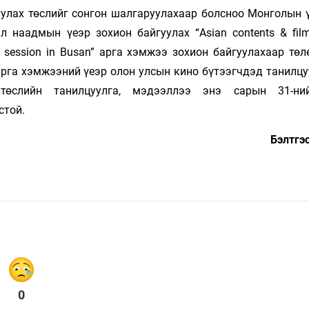
уулах төслийг сонгон шалгаруулахаар болсноо Монголын 
 наадмын үеэр зохион байгуулах “Asian contents & film
 session in Busan” арга хэмжээ зохион байгуулахаар төл
арга хэмжээний үеэр олон улсын кино бүтээгчдэд танилцу
өслийн танилцуулга, мэдээллээ энэ сарын 31-ни
стой.
Бэлтгэ
0