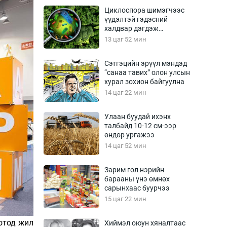
Урлагтай яриа
Циклоспора шимэгчээс
өрчил
үүдэлтэй гэдэсний
халдвар дэгдэж
энд-Эрхэм баян
болзошгүй
13 цаг 52 мин
Сэтгэцийн эрүүл мэндэд
“санаа тавих” олон улсын
хүний үг
хурал зохион байгуулна
14 цаг 22 мин
Улаан буудай ихэнх
талбайд 10-12 см-ээр
ага
Бусад
өндөр ургажээ
14 цаг 52 мин
Фото
сурвалжлагч
Видео
Зарим гол нэрийн
Инфографик
барааны үнэ өмнөх
сарынхаас буурчээ
Санал асуулга
15 цаг 22 мин
отод жил
Хиймэл оюун хяналтаас