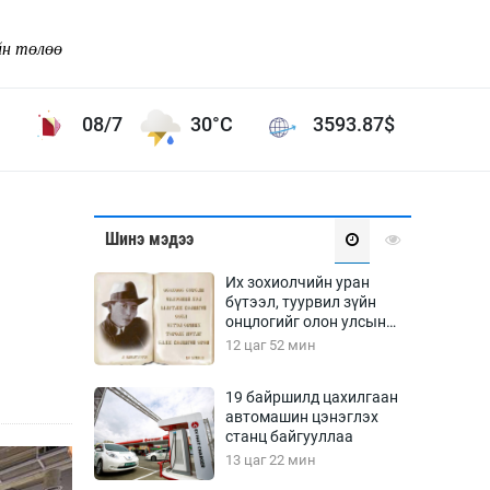
йн төлөө
08/7
30°C
3593.87
$
Соёл урлаг
Шинэ мэдээ
ой хөгжлийн зорилго -
Сонгодог урлаг
Их зохиолчийн уран
Ардын урлаг
бүтээл, туурвил зүйн
онцлогийг олон улсын
Дүрслэх урлаг
судлаачид хэлэлцлээ
12 цаг 52 мин
Өв соёл
таг
Кино урлаг
19 байршилд цахилгаан
автомашин цэнэглэх
 орчин
Цирк
станц байгууллаа
ол
13 цаг 22 мин
Рок поп, хип хоп
энд