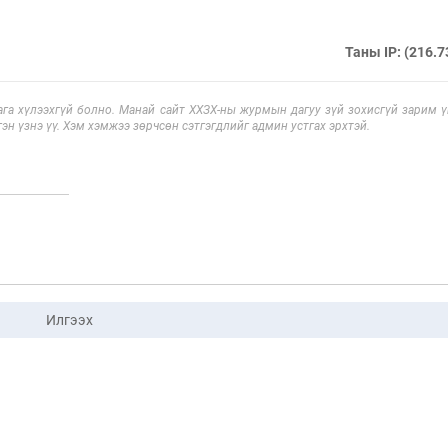
Таны IP: (216.7
га хүлээхгүй болно. Манай сайт ХХЗХ-ны журмын дагуу зүй зохисгүй зарим үг
эн үзнэ үү. Хэм хэмжээ зөрчсөн сэтгэгдлийг админ устгах эрхтэй.
Илгээх