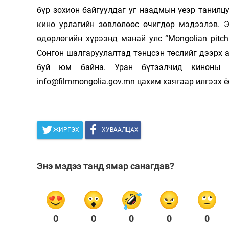
бүр зохион байгуулдаг уг наадмын үеэр танилц
Олимп 2024
кино урлагийн зөвлөлөөс өчигдөр мэдээлэв. Эл
өдөрлөгийн хүрээнд манай улс “Mongolian pitch
Сонгон шалгаруулалтад тэнцсэн төслийг дээрх 
буй юм байна. Уран бүтээлчид киноны т
info@filmmongolia.gov.mn цахим хаягаар илгээх ё
ЖИРГЭХ
ХУВААЛЦАХ
Энэ мэдээ танд ямар санагдав?
0
0
0
0
0