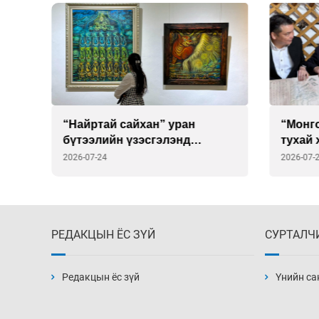
“Найртай сайхан” уран
“Монг
бүтээлийн үзэсгэлэнд
тухай 
ийн
саатаарай
хуулб
2026-07-24
2026-07-
гарду
РЕДАКЦЫН ЁС ЗҮЙ
СУРТАЛЧ
Редакцын ёс зүй
Үнийн са