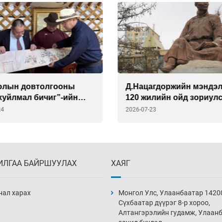
олын довтолгооны
Д.Нацагдоржийн мэндэ
хуйлмал бичиг”-ийн
120 жилийн ойд зориул
арыг ССАЖЗ-ын сайдад
наадамд есөн орны зох
24
2026-07-23
улав
оролцоно
ИЛГАА БАЙРШУУЛАХ
ХАЯГ
нал харах
Монгол Улс, Улаанбаатар 1420
Сүхбаатар дүүрэг 8-р хороо,
Алтангэрэлийн гудамж, Улаан