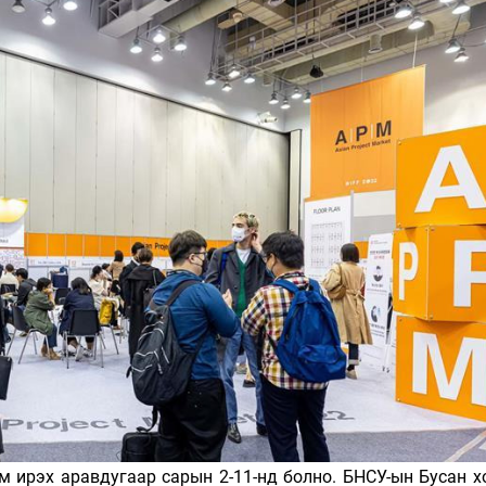
Ханш
Хэрэг з
Эрэлттэй мэдээ
Эрүүл м
Хууль ёс
Хүмүүс
Албаны 
Бусад
Life style
Ярилцл
Зөвлөгөө
Хоймор
Өнөөдрийн тухай
Уншигч-
м ирэх аравдугаар сарын 2-11-нд болно. БНСУ-ын Бусан х
өл