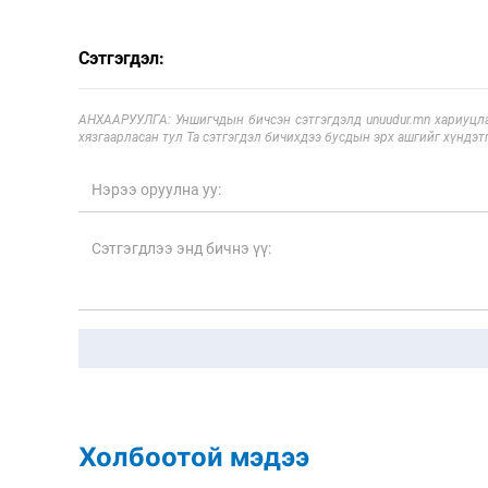
Сэтгэгдэл:
АНХААРУУЛГА: Уншигчдын бичсэн сэтгэгдэлд unuudur.mn хариуцла
хязгаарласан тул Та сэтгэгдэл бичихдээ бусдын эрх ашгийг хүндэтг
Холбоотой мэдээ