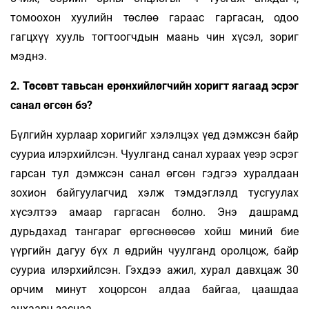
томоохон хуулийн төслөө гараас гаргасан, одоо
гагцхүү хууль тогтоогчдын маань чин хүсэл, зориг
мэднэ.
2. Төсөвт тавьсан ерөнхийлөгчийн хоригт яагаад эсрэг
санал өгсөн бэ?
Бүлгийн хурлаар хоригийг хэлэлцэх үед дэмжсэн байр
сууриа илэрхийлсэн. Чуулганд санал хураах үеэр эсрэг
гарсан тул дэмжсэн санал өгсөн гэдгээ хуралдаан
зохион байгуулагчид хэлж тэмдэглэлд тусгуулах
хүсэлтээ амаар гаргасан болно. Энэ дашрамд
дурьдахад тангараг өргөснөөсөө хойш миний бие
үүргийн дагуу бүх л өдрийн чуулганд оролцож, байр
сууриа илэрхийлсэн. Гэхдээ ажил, хурал давхцаж 30
орчим минут хоцорсон алдаа байгаа, цаашдаа
анхаарч заснаа.