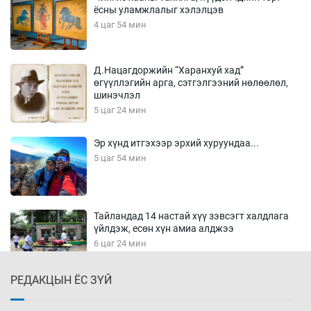
ёсны уламжлалыг хэлэлцэв
4 цаг 54 мин
Д.Нацагдоржийн “Харанхуй хад”
өгүүллэгийн арга, сэтгэлгээний нөлөөлөл,
шинэчлэл
5 цаг 24 мин
Эр хүнд итгэхээр эрхий хуруундаа...
5 цаг 54 мин
Тайландад 14 настай хүү зэвсэгт халдлага
үйлдэж, есөн хүн амиа алджээ
6 цаг 24 мин
РЕДАКЦЫН ЁС ЗҮЙ
Хүннү рок буюу монгол онгод
6 цаг 54 мин