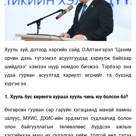
Хууль зүй, дотоод хэргийн сайд О.Алтангэрэл "Цахим
орчин дахь түгээмэл асуултуудад хариулж байхаар
шийдлээ" хэмээн нүүр номдоо бичжээ. Тэрбээр энэ
удаа гурван асуултад хариулт өгснийг та бүхэнд
хүргэе ээ.
1. Хууль бус хөрөнгө хураах хууль чинь юу болсон бэ?
Өнгөрсөн гурван сар гаруйн хугацаанд манай яамны
залуус, МУИС, ДХИС-ийн эрдэмтэн судлаачид болон
олон байгууллагын төлөөллөөс бүрдсэн ажлын
хэсгийнхэн маш их судалгаа хийж, толгой өөд татах