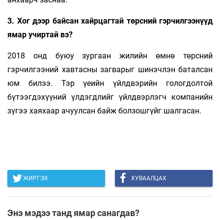
3. Хог дээр байсан хайрцагтай төрсний гэрчилгээнүүд
ямар учиртай вэ?
2018 онд буюу зургаан жилийн өмнө төрсний
гэрчилгээний хавтасны загварыг шинэчлэн баталсан
юм билээ. Тэр үеийн үйлдвэрийн гологдолтой
бүтээгдэхүүний үлдэгдлийг үйлдвэрлэгч компанийн
зүгээ хаяхаар ачуулсан байж болзошгүйг шалгасан.
ЖИРГЭХ
ХУВААЛЦАХ
Энэ мэдээ танд ямар санагдав?