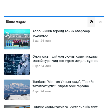
Шинэ мэдээ
Аэробикийн төрөлд Азийн аваргаар
тодорлоо
3 цаг 24 мин
Олон улсын хиймэл оюуны олимпиадаас
манай сурагчид хос хүрэл медаль хүртэв
3 цаг 54 мин
Төвбанк “Монгол Улсын хаад”, “Төрийн
тахилгат уулс” цуврал зоос гаргана
4 цаг 24 мин
Чингис хааны тахилга, нүүдэлчдийн төрт