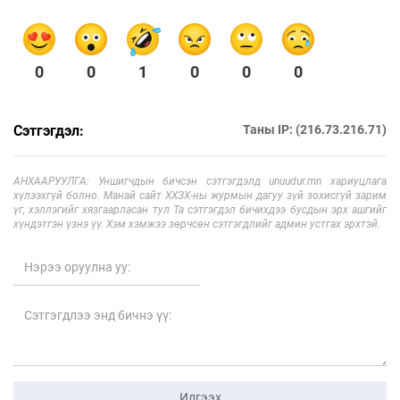
0
0
1
0
0
0
Сэтгэгдэл:
Таны IP: (216.73.216.71)
АНХААРУУЛГА: Уншигчдын бичсэн сэтгэгдэлд unuudur.mn хариуцлага
хүлээхгүй болно. Манай сайт ХХЗХ-ны журмын дагуу зүй зохисгүй зарим
үг, хэллэгийг хязгаарласан тул Та сэтгэгдэл бичихдээ бусдын эрх ашгийг
хүндэтгэн үзнэ үү. Хэм хэмжээ зөрчсөн сэтгэгдлийг админ устгах эрхтэй.
Илгээх