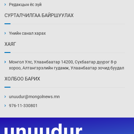
Редакцын ёс зүй
СУРТАЛЧИЛГАА БАЙРШУУЛАХ
Сарьсан багваахайнууд голын эрэг дагуух
барилга, байгууламжийн дээвэрт үүрлэжээ
Үнийн санал харах
7 цаг 24 мин
ХАЯГ
Цагдаагийн алба хаагчийг мөргөж зугтсан
этгээдийг илрүүлэв
Монгол Улс, Улаанбаатар 14200, Сүхбаатар дүүрэг 8-р
7 цаг 54 мин
хороо, Алтангэрэлийн гудамж, Улаанбаатар зочид буудал
ХОЛБОО БАРИХ
Нүүрс-пиролизийн үйлдвэр байгуулах
тогтоолын төслийг батлав
unuudur@mongolnews.mn
8 цаг 24 мин
976-11-330801
Б.Хулан ДАШТ-д түрүүлж, Г.Монголжин
хошой хүрэл медальтан болов
8 цаг 39 мин