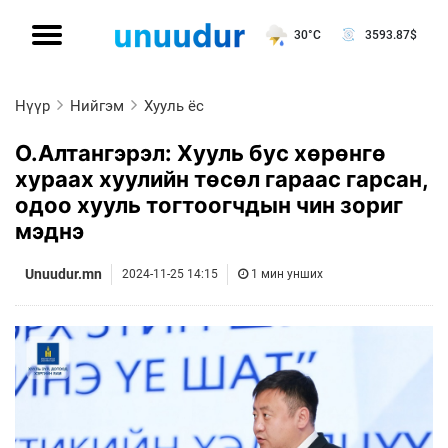
30°C
3593.87
$
Нүүр
Нийгэм
Хууль ёс
О.Алтангэрэл: Хууль бус хөрөнгө
хураах хуулийн төсөл гараас гарсан,
одоо хууль тогтоогчдын чин зориг
мэднэ
Unuudur.mn
2024-11-25 14:15
1 мин унших