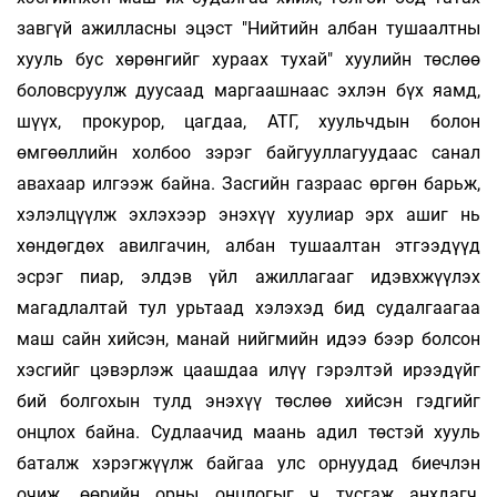
завгүй ажилласны эцэст "Нийтийн албан тушаалтны
хууль бус хөрөнгийг хураах тухай" хуулийн төслөө
боловсруулж дуусаад маргаашнаас эхлэн бүх яамд,
шүүх, прокурор, цагдаа, АТГ, хуульчдын болон
өмгөөллийн холбоо зэрэг байгууллагуудаас санал
авахаар илгээж байна. Засгийн газраас өргөн барьж,
хэлэлцүүлж эхлэхээр энэхүү хуулиар эрх ашиг нь
хөндөгдөх авилгачин, албан тушаалтан этгээдүүд
эсрэг пиар, элдэв үйл ажиллагааг идэвхжүүлэх
магадлалтай тул урьтаад хэлэхэд бид судалгаагаа
маш сайн хийсэн, манай нийгмийн идээ бээр болсон
хэсгийг цэвэрлэж цаашдаа илүү гэрэлтэй ирээдүйг
бий болгохын тулд энэхүү төслөө хийсэн гэдгийг
онцлох байна. Судлаачид маань адил төстэй хууль
баталж хэрэгжүүлж байгаа улс орнуудад биечлэн
очиж, өөрийн орны онцлогыг ч тусгаж анхдагч,