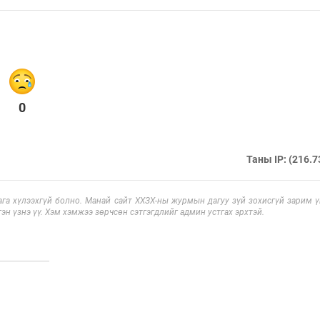
0
Таны IP: (216.7
га хүлээхгүй болно. Манай сайт ХХЗХ-ны журмын дагуу зүй зохисгүй зарим үг
эн үзнэ үү. Хэм хэмжээ зөрчсөн сэтгэгдлийг админ устгах эрхтэй.