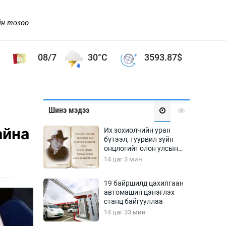
йн төлөө
08/7
30°C
3593.87
$
Соёл урлаг
Шинэ мэдээ
ой хөгжлийн зорилго -
Сонгодог урлаг
айна
Их зохиолчийн уран
Ардын урлаг
бүтээл, туурвил зүйн
онцлогийг олон улсын
Дүрслэх урлаг
судлаачид хэлэлцлээ
14 цаг 3 мин
Өв соёл
таг
Кино урлаг
19 байршилд цахилгаан
автомашин цэнэглэх
 орчин
Цирк
станц байгууллаа
ол
14 цаг 33 мин
Рок поп, хип хоп
энд