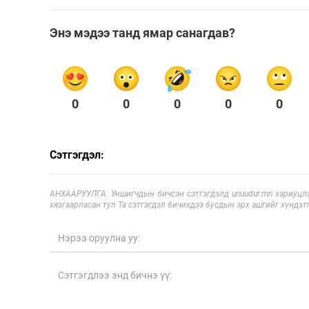
Энэ мэдээ танд ямар санагдав?
0
0
0
0
0
Сэтгэгдэл:
АНХААРУУЛГА: Уншигчдын бичсэн сэтгэгдэлд unuudur.mn хариуцла
хязгаарласан тул Та сэтгэгдэл бичихдээ бусдын эрх ашгийг хүндэтг