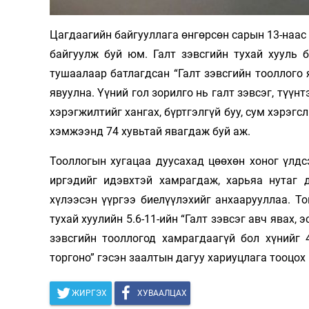
Олимп 2024
Цагдаагийн байгууллага өнгөрсөн сарын 13-наас
байгуулж буй юм. Галт зэвсгийн тухай хууль 
тушаалаар батлагдсан “Галт зэвсгийн тооллого 
явуулна. Үүний гол зорилго нь галт зэвсэг, түү
хэрэгжилтийг хангах, бүртгэлгүй буу, сум хэрэгс
хэмжээнд 74 хувьтай явагдаж буй аж.
Тооллогын хугацаа дуусахад цөөхөн хоног үлдс
иргэдийг идэвхтэй хамрагдаж, харьяа нутаг д
хүлээсэн үүргээ биелүүлэхийг анхаарууллаа. Т
тухай хуулийн 5.6-11-ийн “Галт зэвсэг авч явах,
зэвсгийн тооллогод хамрагдаагүй бол хүнийг 
торгоно” гэсэн заалтын дагуу хариуцлага тооцох
ЖИРГЭХ
ХУВААЛЦАХ