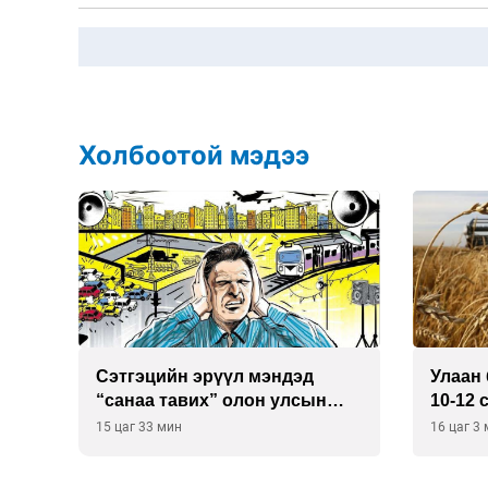
Холбоотой мэдээ
Сэтгэцийн эрүүл мэндэд
Улаан 
р
“санаа тавих” олон улсын
10-12 
хурал зохион байгуулна
15 цаг 33 мин
16 цаг 3