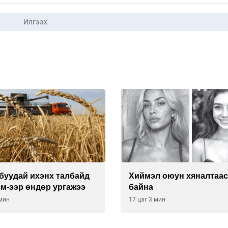
Илгээх
буудай ихэнх талбайд
Хиймэл оюун хяналтаас
см-ээр өндөр ургажээ
байна
 мин
17 цаг 3 мин