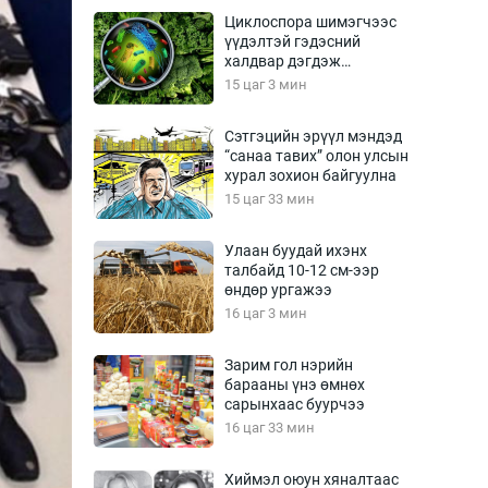
Урлагтай яриа
Циклоспора шимэгчээс
өрчил
үүдэлтэй гэдэсний
халдвар дэгдэж
энд-Эрхэм баян
болзошгүй
15 цаг 3 мин
Сэтгэцийн эрүүл мэндэд
“санаа тавих” олон улсын
хүний үг
хурал зохион байгуулна
15 цаг 33 мин
Улаан буудай ихэнх
талбайд 10-12 см-ээр
ага
Бусад
өндөр ургажээ
16 цаг 3 мин
Фото
сурвалжлагч
Видео
Зарим гол нэрийн
Инфографик
барааны үнэ өмнөх
сарынхаас буурчээ
Санал асуулга
16 цаг 33 мин
Хиймэл оюун хяналтаас