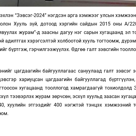
 эхлэн “Зэвсэг-2024” нэгдсэн арга хэмжээг улсын хэмжээ
болон Хууль зүй, дотоод хэргийн сайдын 2015 оны А/22
явуулах журам”-д заасны дагуу нэг сарын хугацаанд эл т
нтэй адилтгах хэрэгсэлтэй холбоотой хууль тогтоомж, дүр
лийг бүртгэж, гэрчилгээжүүлэх. Өдгөө галт зэвсгийн тоолл
энийг цагдаагийн байгууллагаас сануулаад галт зэвсэг 
эвсгэр хариуцсан цагдаагийн байгууллагад бүртгүүлэн,
огтоосон хугацаанд тооллогод хамрагдаагүй тохиолдолд 
 эсхүл тээвэрлэх журам зөрчсөн, эсхүл хуульд заасан хугац
40, хуулийн этгээдийг 400 нэгжтэй тэнцэх хэмжээний т
 юм.