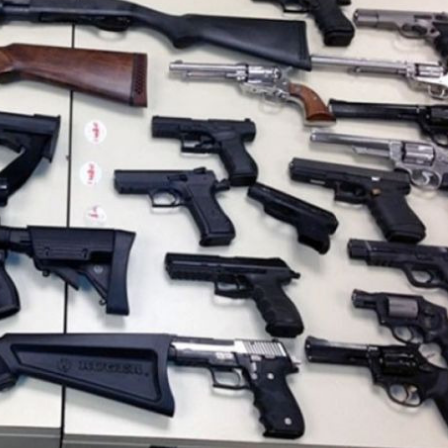
Ханш
Хэрэг з
Эрэлттэй мэдээ
Эрүүл м
Хууль ёс
Хүмүүс
Албаны 
Бусад
Life style
Ярилцл
Зөвлөгөө
Хоймор
Өнөөдрийн тухай
Уншигч-
өл