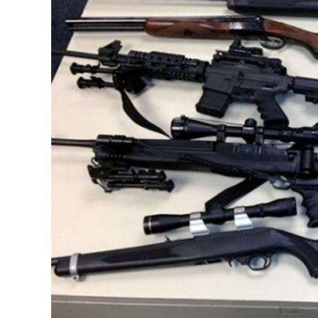
126-гийн НЭГ
Ертөнц
Спорт
Нийгэм
Бөх
Техник технологи
Сагсан бөмбөг
Шинжлэх ухаан
Хөлбөмбөг
Сонин хачин
Олимпын төрөл
Дэлхийн монгол
Тулааны спорт
Олимпын бус төр