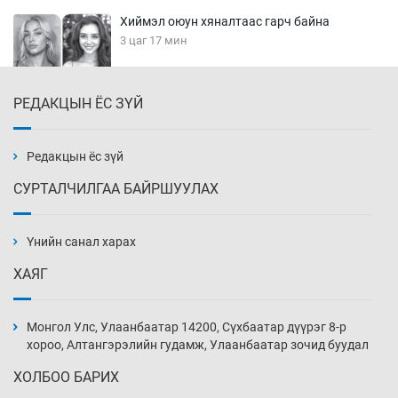
Хиймэл оюун хяналтаас гарч байна
3 цаг 17 мин
РЕДАКЦЫН ЁС ЗҮЙ
Эмэгтэйчүүд Бээжин, эрэгтэйчүүд Японд
бэлтгэл базаахаар хилийн дээс алхлаа
3 цаг 47 мин
Редакцын ёс зүй
СУРТАЛЧИЛГАА БАЙРШУУЛАХ
АНУ-ын Цэргийн кибер командлалаын
ажилтнууд амиа хорлох явдал эрс
нэмэгджээ
Үнийн санал харах
3 цаг 55 мин
ХАЯГ
Монголын шигшээ Хонконгийн багийг ялж,
эхний хожлоо авлаа
Монгол Улс, Улаанбаатар 14200, Сүхбаатар дүүрэг 8-р
4 цаг 17 мин
хороо, Алтангэрэлийн гудамж, Улаанбаатар зочид буудал
ХОЛБОО БАРИХ
Техникийн өндөр үзүүлэлттэй агаарын хөлөг