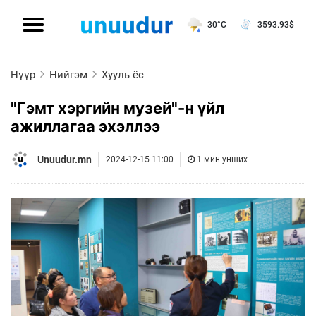
30°C
3593.93
$
Нүүр
Нийгэм
Хууль ёс
"Гэмт хэргийн музей"-н үйл
ажиллагаа эхэллээ
Unuudur.mn
2024-12-15 11:00
1 мин унших