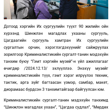
Дотоод хэргийн Их сургуулийн түүхт 90 жилийн ойн
хүрээнд Шинжлэн магадлах ухааны сургууль,
Цагдаагийн сургууль хамтран Их сургуулийн
сургалтын орчин, хэрэглэгдэхүүнийг сайжруулах
зорилгоор Криминалистикийн сургалт-танин мэдэхүйн
танхим буюу “Гэмт хэргийн музей”-н үйл ажиллагааг
өчигдөр /2024.12.13/ эхлүүллээ. Энэхүү музейг
криминалистикийн түүх, гэмт хэрэг илрүүлэх техник,
тактик, арга зүйг багтаасан үзмэр, самбар, макет,
диорамаас бүрдсэн 3 танхимтайгаар байгуулсан юм.
Криминалистикийн сургалт-танин мэдэхүйн танхимд
“Шинжлэн магадлах ухаан”, “Цагдаа судлал”, “Мөрдөх