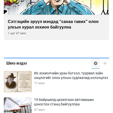
Сэтгэцийн эрүүл мэндэд “санаа тавих” олон
улсын хурал зохион байгуулна
1 цаг 47 мин
Шинэ мэдээ
Их зохиолчийн уран бүтээл, туурвил зүйн
онцлогийг олон улсын судлаачид хэлэлцлээ
17 мин
19 байршилд цахилгаан автомашин
цэнэглэх станц байгууллаа
47 мин