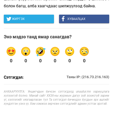
болон багш, алба хаагчдаас шилжүүлээд байна.
ЖИРГЭХ
ХУВААЛЦАХ
Энэ мэдээ танд ямар санагдав?
0
0
0
0
0
0
Сэтгэгдэл:
Таны IP: (216.73.216.163)
АНХААРУУЛГА: Уншигчдын бичсэн сэтгэгдэлд unuudur.mn хариуцлага
хүлээхгүй болно. Манай сайт ХХЗХ-ны журмын дагуу зүй зохисгүй зарим
үг, хэллэгийг хязгаарласан тул Та сэтгэгдэл бичихдээ бусдын эрх ашгийг
хүндэтгэн үзнэ үү. Хэм хэмжээ зөрчсөн сэтгэгдлийг админ устгах эрхтэй.