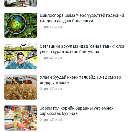
Циклоспора шимэгчээс үүдэлтэй гэдэсний
халдвар дэгдэж болзошгүй
1 цаг 17 мин
Сэтгэцийн эрүүл мэндэд “санаа тавих” олон
улсын хурал зохион байгуулна
1 цаг 47 мин
Улаан буудай ихэнх талбайд 10-12 см-ээр
өндөр ургажээ
2 цаг 17 мин
Зарим гол нэрийн барааны үнэ өмнөх
сарынхаас буурчээ
2 цаг 47 мин