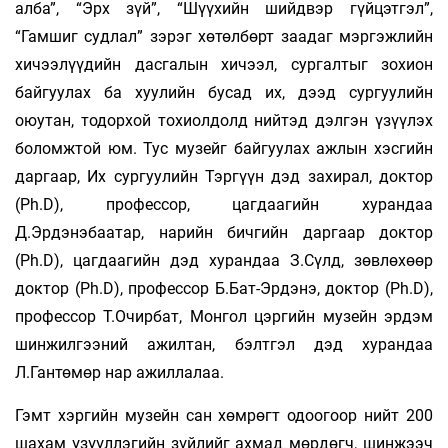
алба”, “Эрх зүй”, “Шүүхийн шийдвэр гүйцэтгэл”,
“Гамшиг судлал” зэрэг хөтөлбөрт заадаг мэргэжлийн
хичээлүүдийн дасгалын хичээл, сургалтыг зохион
байгуулах ба хуулийн бусад их, дээд сургуулийн
оюутан, тодорхой тохиолдолд нийтэд дэлгэн үзүүлэх
боломжтой юм. Тус музейг байгуулах ажлын хэсгийн
даргаар, Их сургуулийн Тэргүүн дэд захирал, доктор
(Ph.D), профессор, цагдаагийн хурандаа
Д.Эрдэнэбаатар, нарийн бичгийн даргаар доктор
(Ph.D), цагдаагийн дэд хурандаа З.Сүлд, зөвлөхөөр
доктор (Ph.D), профессор Б.Бат-Эрдэнэ, доктор (Ph.D),
профессор Т.Очирбат, Монгол цэргийн музейн эрдэм
шинжилгээний ажилтан, бэлтгэл дэд хурандаа
Л.Гантөмөр нар ажиллалаа.
Гэмт хэргийн музейн сан хөмрөгт одоогоор нийт 200
шахам үзүүллэгийн зүйлийг ахмад мөрдөгч, шинжээч