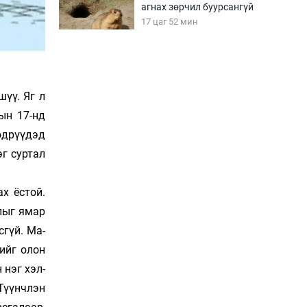
агнах зөрчил буурсангүй
17 цаг 52 мин
Х.Улам-Өрнөх байр
урагшилж, долоод
жагсжээ
 шүү. Яг л
18 цаг 22 мин
рын 17-нд
 өдрүүдэд
Ж.Лхагвабат өсвөр
үеийнхний ДАШТ-ийг
дэг суртал
дэнсэлнэ
18 цаг 52 мин
ах ёстой.
Иран тэсэж үлдсэн ч
­лыг ямар
удаан хугацаанд хүнд
сгүй. Ма­
үеийг туулна
нийг олон
19 цаг 22 мин
 нэг хэл­­
Боловсролын зээлийн
 Түүнчлэн
сангаар гадаадад