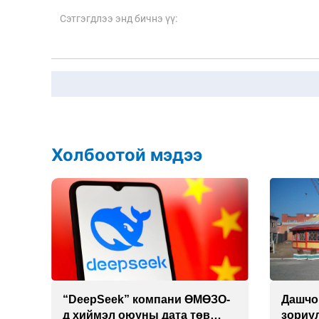
Холбоотой мэдээ
 19
“DeepSeek” компани ӨМӨЗО-
Дашчо
д хиймэл оюуны дата төв
зориул