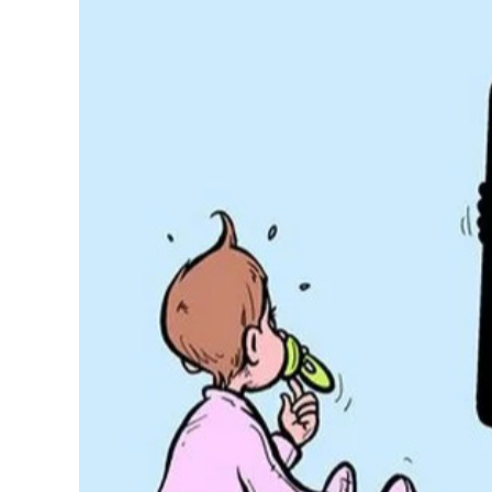
126-гийн НЭГ
Ертөнц
Спорт
Нийгэм
Бөх
Техник технологи
Сагсан бөмбөг
Шинжлэх ухаан
Хөлбөмбөг
Сонин хачин
Олимпын төрөл
Дэлхийн монгол
Тулааны спорт
Олимпын бус төр