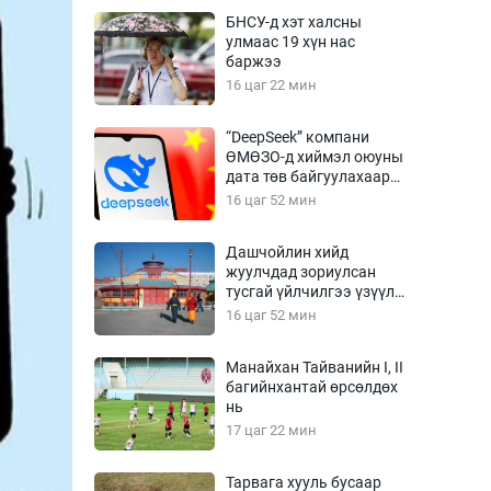
Урлагтай яриа
БНСУ-д хэт халсны
өрчил
улмаас 19 хүн нас
баржээ
энд-Эрхэм баян
16 цаг 22 мин
“DeepSeek” компани
ӨМӨЗО-д хиймэл оюуны
хүний үг
дата төв байгуулахаар
төлөвлөж байна
16 цаг 52 мин
Дашчойлин хийд
жуулчдад зориулсан
ага
Бусад
тусгай үйлчилгээ үзүүлж
эхэлжээ
16 цаг 52 мин
Фото
сурвалжлагч
Видео
Манайхан Тайванийн I, II
Инфографик
багийнхантай өрсөлдөх
нь
Санал асуулга
17 цаг 22 мин
Тарвага хууль бусаар