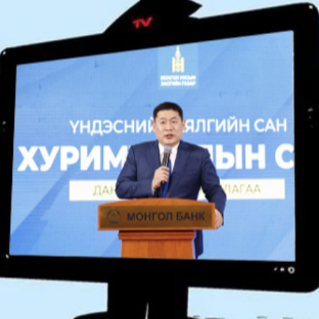
Ханш
Хэрэг з
Эрэлттэй мэдээ
Эрүүл м
Хууль ёс
Хүмүүс
Албаны 
Бусад
Life style
Ярилцл
Зөвлөгөө
Хоймор
Өнөөдрийн тухай
Уншигч-
өл