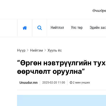
Өчигдрө
Хайх »
Нийтлэл
Улс төр
Эдийн зас
Нийтлэл
Улс төр
Нүүр
Нийгэм
Хууль ёс
Тоймчийн үг
Ерөнхийлөгч
“Өргөн нэвтрүүлгийн тух
Өнөөдрийн сэдэв
Засгийн газар
өөрчлөлт оруулна”
Арай ч дээ
Улсын их хурал
Тэрслүү үг
Сөрөг хүчин
Unuudur.mn
2025-02-20 11:00
2 мин унших
Өнөөдрийн трендүүд
Нам, хөдөлгөөн
Монгол-Ньюс 25 жил
"Тамхины цэг"
Сонгууль-2024