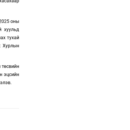
хасахаар
Сошиал хийрхэлд
“барьцаалагдсан” сайд,
дарга нарын туйлшрал
10 цаг 5 мин
 2025 оны
й хуульд
Боловсролын чанар
лах тухай
уруудах бүрд босгоо
намсгасаар л байх уу
х Хурлын
10 цаг 35 мин
Монгол Улсын эмэгтэй
 төсвийн
шигшээ баг өмсгөлөө
йн эцсийн
гардан авлаа
Өчигдөр 18 цаг 31 мин
элэв.
К.Роналдугийн хуримд
хэн уригдав
Өчигдөр 17 цаг 00 мин
“Халзан бүрэгтэй”