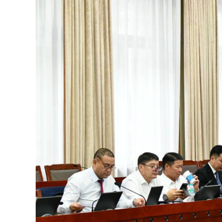
126-гийн НЭГ
Ертөнц
Спорт
Нийгэм
Бөх
Техник технологи
Сагсан бөмбөг
Шинжлэх ухаан
Хөлбөмбөг
Сонин хачин
Олимпын төрөл
Дэлхийн монгол
Тулааны спорт
Олимпын бус төр