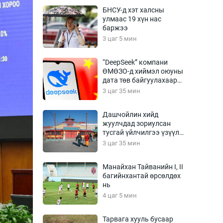
Урлагтай яриа
БНСУ-д хэт халсны
өрчил
улмаас 19 хүн нас
баржээ
энд-Эрхэм баян
3 цаг 5 мин
“DeepSeek” компани
ӨМӨЗО-д хиймэл оюуны
хүний үг
дата төв байгуулахаар
төлөвлөж байна
3 цаг 35 мин
Дашчойлин хийд
жуулчдад зориулсан
ага
Бусад
тусгай үйлчилгээ үзүүлж
эхэлжээ
3 цаг 35 мин
Фото
сурвалжлагч
Видео
Манайхан Тайванийн I, II
Инфографик
багийнхантай өрсөлдөх
нь
Санал асуулга
4 цаг 5 мин
Тарвага хууль бусаар