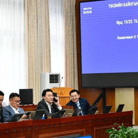
Ханш
Хэрэг з
Эрэлттэй мэдээ
Эрүүл м
Хууль ёс
Хүмүүс
Албаны 
Бусад
Life style
Ярилцл
Зөвлөгөө
Хоймор
Өнөөдрийн тухай
Уншигч-
өл