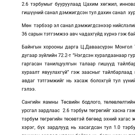
2.6 тэрбумыг бууруулаад Цахим хөгжил, иннов
гишүүний санал дэмжигдсэн тул дахин санал хур
Мөн тэрбээр эл санал дэмжигдсэнээр нийслэлийн
36 сарын тэтгэмжээ авч чадахгүйд хүрнэ гэж ба
Байнгын хорооны дарга Ц.Даваасүрэн Монгол 
дугаар зүйлийн 72.2-т “Нэгдсэн хуралдаанаар гу
гаргасан танилцуулгын талаар гишүүд тайлбар
хураалт явуулахгүй” гэж заасныг тайлбарлаад
авдаг тэтгэмжийг нь хасаж болохгүй тул үүни
гэлээ.
Сангийн яамны Төсвийн бодлого, төлөвлөлтий
урсгал зардлаас 2.6 тэрбум төгрөгийг хасна гэж
тэрбум төгрөгийн төсөвтэй бөгөөд эхний хагас 
хэрэг, бүх зардлууд нь хасагдсан тул 1.0 тэр