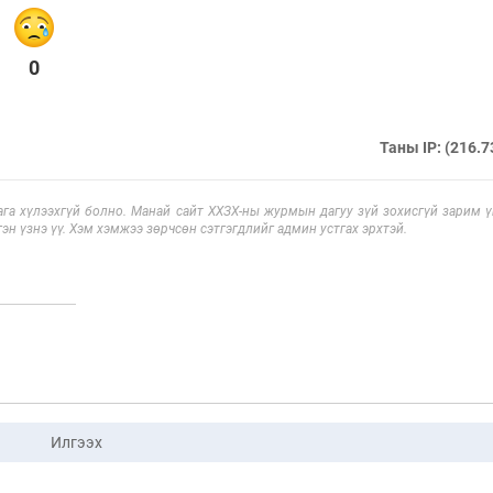
0
Таны IP: (216.7
га хүлээхгүй болно. Манай сайт ХХЗХ-ны журмын дагуу зүй зохисгүй зарим үг
эн үзнэ үү. Хэм хэмжээ зөрчсөн сэтгэгдлийг админ устгах эрхтэй.
Илгээх