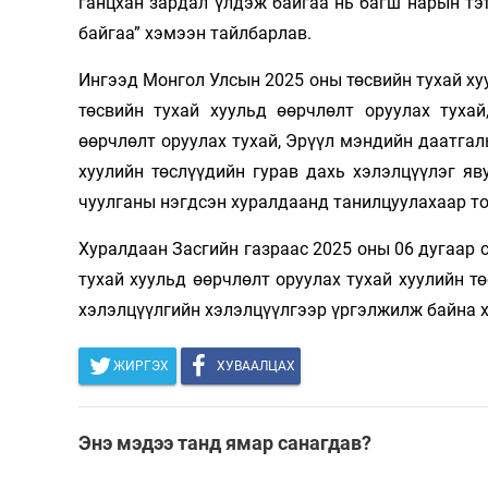
ганцхан зардал үлдэж байгаа нь багш нарын тэт
байгаа” хэмээн тайлбарлав.
Ингээд Монгол Улсын 2025 оны төсвийн тухай ху
төсвийн тухай хуульд өөрчлөлт оруулах туха
өөрчлөлт оруулах тухай, Эрүүл мэндийн даатгал
хуулийн төслүүдийн гурав дахь хэлэлцүүлэг я
чуулганы нэгдсэн хуралдаанд танилцуулахаар то
Хуралдаан Засгийн газраас 2025 оны 06 дугаар 
тухай хуульд өөрчлөлт оруулах тухай хуулийн т
хэлэлцүүлгийн хэлэлцүүлгээр үргэлжилж байна 
ЖИРГЭХ
ХУВААЛЦАХ
Энэ мэдээ танд ямар санагдав?