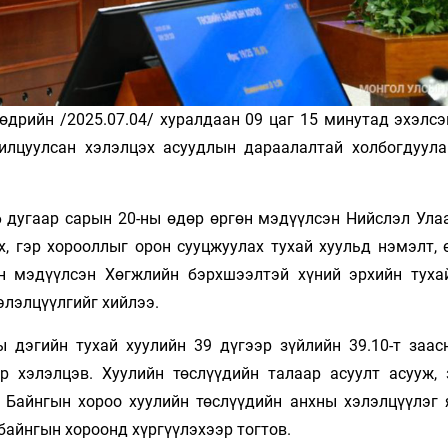
дрийн /2025.07.04/ хуралдаан 09 цаг 15 минутад эхэлсэ
илцуулсан хэлэлцэх асуудлын дараалалтай холбогдуула
6 дугаар сарын 20-ны өдөр өргөн мэдүүлсэн Нийслэл Ула
, гэр хорооллыг орон сууцжуулах тухай хуульд нэмэлт, 
өн мэдүүлсэн Хөгжлийн бэрхшээлтэй хүний эрхийн туха
элэлцүүлгийг хийлээ.
дэгийн тухай хуулийн 39 дүгээр зүйлийн 39.10-т заас
р хэлэлцэв. Хуулийн төслүүдийн талаар асуулт асууж,
д Байнгын хороо хуулийн төслүүдийн анхны хэлэлцүүлэг 
байнгын хороонд хүргүүлэхээр тогтов.