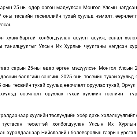
сарын 25-ны өдөр өргөн мэдүүлсэн Монгол Улсын нэгдсэн
7 оны төсвийн төсөөллийн тухай хуульд нэмэлт, өөрчлөлт
улсан.
эн хувилбартай х
олбогдуулан асуулт асууж, санал хэлэ
ы танилцуулгыг Улсын Их Хурлын чуулганы нэгдсэн ху
гаар сарын 25-ны өдөр өргөн мэдүүлсэн Монгол Улсын 
ндэсний баялгийн сангийн 2025 оны төсвийн тухай хуульд
 оны төсвийн тухай хуульд өөрчлөлт оруулах тухай, Эрүү
 хуульд өөрчлөлт оруулах тухай хуулийн төслийн гу
ралдаанаар хуулийн төслүүдийн хоёр дахь хэлэлцүүлгийг 
 тусгасан төсөлтэй холбогдуулан Улсын Их Хурлын
сэн хуралдаанаар Нийслэлийн боловсролын газрын урсгал