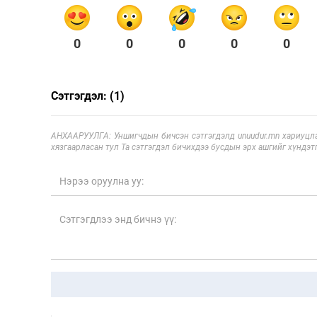
0
0
0
0
0
Сэтгэгдэл: (1)
АНХААРУУЛГА: Уншигчдын бичсэн сэтгэгдэлд unuudur.mn хариуцла
хязгаарласан тул Та сэтгэгдэл бичихдээ бусдын эрх ашгийг хүндэтг