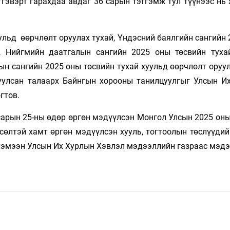
гэвэрт гарахдаа авдаг 36 сарын тэтгэмж тул түүнээс нь 
ульд өөрчлөлт оруулах тухай, Үндэсний баялгийн сангийн
й, Нийгмийн даатгалын сангийн 2025 оны төсвийн туха
ын сангийн 2025 оны төсвийн тухай хуульд өөрчлөлт оруу
вуулсан талаарх Байнгын хорооны танилцуулгыг Улсын И
гтов.
сарын 25-ны өдөр өргөн мэдүүлсэн Монгол Улсын 2025 оны
өсөлтэй хамт өргөн мэдүүлсэн хууль, тогтоолын төслүүди
хэмээн Улсын Их Хурлын Хэвлэл мэдээллийн газраас мэдэ