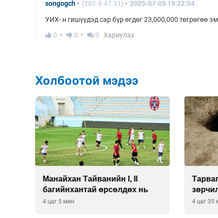
songogch
(202.9.47.31)
2025-07-05 19:22:04
УИХ- н гишүүдэд сар бүр өгдөг 23,000,000 төгрөгөө э
0
0
0
Хариулах
Холбоотой мэдээ
Манайхан Тайванийн I, II
Тарваг
ээ
багийнхантай өрсөлдөх нь
зөрчи
4 цаг 5 мин
4 цаг 35