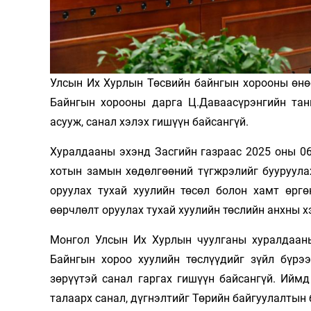
Олимп 2024
Улсын Их Хурлын Төсвийн байнгын хорооны өнөө
Байнгын хорооны дарга Ц.Даваасүрэнгийн тан
асууж, санал хэлэх гишүүн байсангүй.
Хуралдааны эхэнд Засгийн газраас 2025 оны 0
хотын замын хөдөлгөөний түгжрэлийг бууруулах
оруулах тухай хуулийн төсөл болон хамт өрг
өөрчлөлт оруулах тухай хуулийн төслийн анхны х
Монгол Улсын Их Хурлын чуулганы хуралдааны 
Байнгын хороо хуулийн төслүүдийг зүйл бүрээ
зөрүүтэй санал гаргах гишүүн байсангүй. Ийм
талаарх санал, дүгнэлтийг Төрийн байгуулалтын 