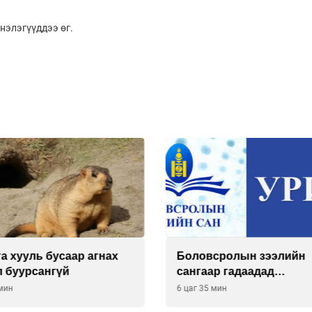
мнэлэгүүддээ өг.
а хууль бусаар агнах
Боловсролын зээлийн
л буурсангүй
сангаар гадаадад
суралцагчдын амьжирг
 мин
6 цаг 35 мин
зардлын хэмжээг шинэ