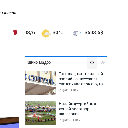
йн төлөө
08/6
30°C
3593.5
$
Соёл урлаг
Шинэ мэдээ
ой хөгжлийн зорилго -
Сонгодог урлаг
Тэтгэлэг, хөнгөлөлттэй
Ардын урлаг
зээлийн санхүүжилт
саатсанаас олон оюутан
Дүрслэх урлаг
төлбөрийн дарамтад
2 цаг 5 мин
Өв соёл
оров
таг
Кино урлаг
Налайх дүүргийнхэн
хошой аваргаар
 орчин
Цирк
шалгарлаа
ол
2 цаг 35 мин
Рок поп, хип хоп
энд