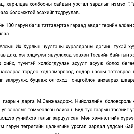
ац, харилцаа холбооны сайдын урсгал зардлыг нэмэх Г.Г
аах боломжтой эсэхийг тодруулав.
 100 гаруй багш тэтгэвэртээ гараад авдаг төрийн албан 
йлаа.
Улсын Их Хурлын чуулганы хуралдааны дэгийн тухай ху
рав дахь хэлэлцүүлэг явуулахад зөвхөн Төсвийн байнгын 
 хийх, түүнтэй холбогдуулан асуулт асууж болох бөгө
 насаараа төрдөө хөдөлмөрлөөд өндөр насны тэтгэврээ 
йг залруулж, буцааж олгоход онцгойлон анхаарах шаар
н газрын дарга М.Санжаадорж, Нийслэлийн боловсролы
 уг саналыг томьёолсон байсан. Бид тус газрын төсвийг ү
жилдээ үүнийхээ талыг зарцуулсан. Мөн хэмнэлтийн хүрээ
бум гаруй төгрөгийн цалингийн урсгал зардал үлдсэн бай