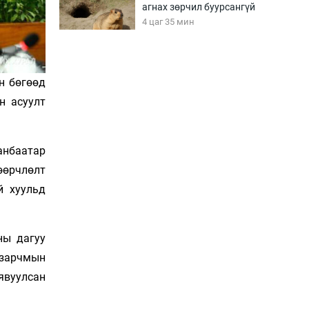
агнах зөрчил буурсангүй
4 цаг 35 мин
Х.Улам-Өрнөх байр
урагшилж, долоод
н бөгөөд
жагсжээ
н асуулт
5 цаг 5 мин
Ж.Лхагвабат өсвөр
анбаатар
үеийнхний ДАШТ-ийг
дэнсэлнэ
өөрчлөлт
5 цаг 35 мин
й хуульд
Иран тэсэж үлдсэн ч
удаан хугацаанд хүнд
үеийг туулна
ны дагуу
6 цаг 5 мин
 зарчмын
явуулсан
Боловсролын зээлийн
сангаар гадаадад