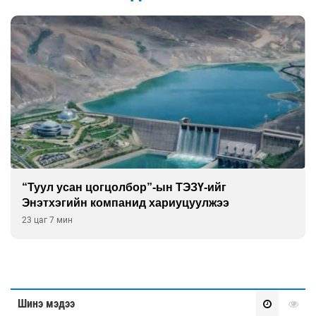
Их зохиолчийн уран бүтээл, туурвил зүйн
онцлогийг олон улсын судлаачид хэлэлцлээ
17 цаг 7 мин
Шинэ мэдээ