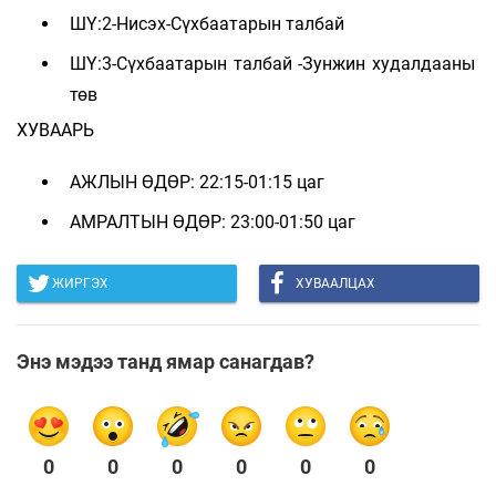
ШҮ:2-Нисэх-Сүхбаатарын талбай
ШҮ:3-Сүхбаатарын талбай -Зунжин худалдааны
төв
ХУВААРЬ
АЖЛЫН ӨДӨР: 22:15-01:15 цаг
АМРАЛТЫН ӨДӨР: 23:00-01:50 цаг
ЖИРГЭХ
ХУВААЛЦАХ
Энэ мэдээ танд ямар санагдав?
0
0
0
0
0
0