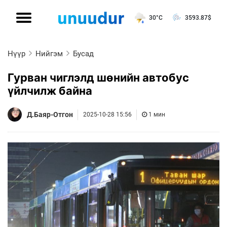
30°C
3593.87
$
Нүүр
Нийгэм
Бусад
Гурван чиглэлд шөнийн автобус
үйлчилж байна
Д.Баяр-Отгон
2025-10-28 15:56
1 мин