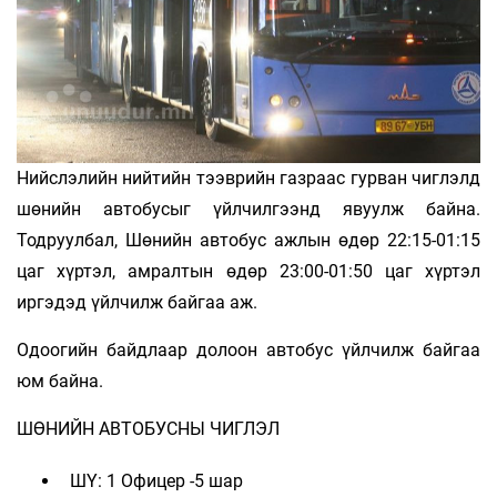
Нийслэлийн нийтийн тээврийн газраас гурван чиглэлд
шөнийн автобусыг үйлчилгээнд явуулж байна.
Тодруулбал, Шөнийн автобус ажлын өдөр 22:15-01:15
цаг хүртэл, амралтын өдөр 23:00-01:50 цаг хүртэл
иргэдэд үйлчилж байгаа аж.
Одоогийн байдлаар долоон автобус үйлчилж байгаа
юм байна.
ШӨНИЙН АВТОБУСНЫ ЧИГЛЭЛ
ШҮ: 1 Офицер -5 шар