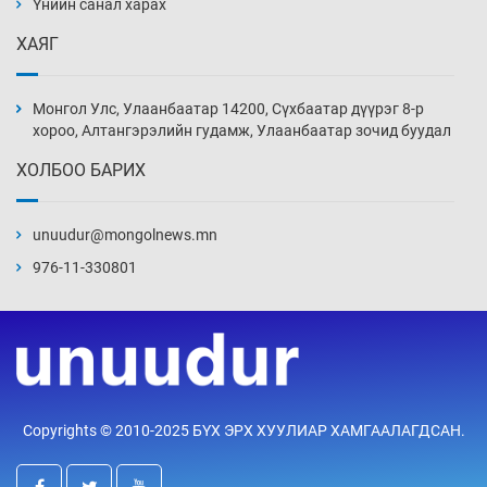
нэмэгджээ
Үнийн санал харах
20 цаг 45 мин
ХАЯГ
Монголын шигшээ Хонконгийн багийг ялж,
эхний хожлоо авлаа
Монгол Улс, Улаанбаатар 14200, Сүхбаатар дүүрэг 8-р
21 цаг 7 мин
хороо, Алтангэрэлийн гудамж, Улаанбаатар зочид буудал
ХОЛБОО БАРИХ
Техникийн өндөр үзүүлэлттэй агаарын хөлөг
худалдан авах хүсэлтээ уламжлав
unuudur@mongolnews.mn
21 цаг 37 мин
976-11-330801
“Шатахууны бус, бодлогын хомсдол
нүүрлээд байна”
22 цаг 7 мин
Дөрвөн чиглэлд шөнийн автобус иргэдэд
Copyrights © 2010-2025 БҮХ ЭРХ ХУУЛИАР ХАМГААЛАГДСАН.
үйлчилж буй гэв
22 цаг 37 мин