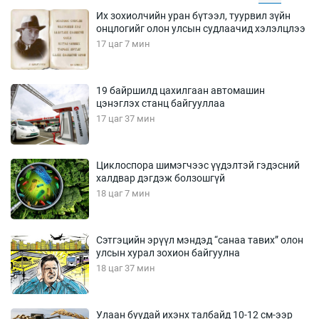
Их зохиолчийн уран бүтээл, туурвил зүйн
онцлогийг олон улсын судлаачид хэлэлцлээ
17 цаг 7 мин
19 байршилд цахилгаан автомашин
цэнэглэх станц байгууллаа
17 цаг 37 мин
Циклоспора шимэгчээс үүдэлтэй гэдэсний
халдвар дэгдэж болзошгүй
18 цаг 7 мин
Сэтгэцийн эрүүл мэндэд “санаа тавих” олон
улсын хурал зохион байгуулна
18 цаг 37 мин
Улаан буудай ихэнх талбайд 10-12 см-ээр