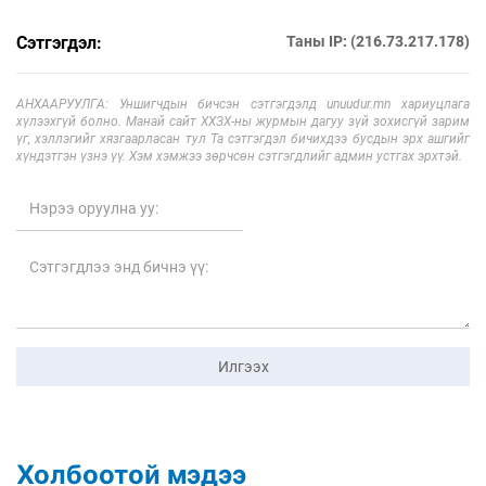
Сэтгэгдэл:
Таны IP: (216.73.217.178)
АНХААРУУЛГА: Уншигчдын бичсэн сэтгэгдэлд unuudur.mn хариуцлага
хүлээхгүй болно. Манай сайт ХХЗХ-ны журмын дагуу зүй зохисгүй зарим
үг, хэллэгийг хязгаарласан тул Та сэтгэгдэл бичихдээ бусдын эрх ашгийг
хүндэтгэн үзнэ үү. Хэм хэмжээ зөрчсөн сэтгэгдлийг админ устгах эрхтэй.
Илгээх
Холбоотой мэдээ