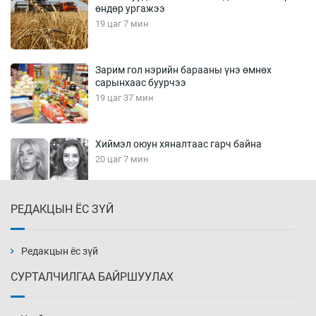
өндөр ургажээ
19 цаг 7 мин
Зарим гол нэрийн барааны үнэ өмнөх
сарынхаас буурчээ
19 цаг 37 мин
Хиймэл оюун хяналтаас гарч байна
20 цаг 7 мин
РЕДАКЦЫН ЁС ЗҮЙ
Эмэгтэйчүүд Бээжин, эрэгтэйчүүд Японд
бэлтгэл базаахаар хилийн дээс алхлаа
20 цаг 37 мин
Редакцын ёс зүй
СУРТАЛЧИЛГАА БАЙРШУУЛАХ
АНУ-ын Цэргийн кибер командлалаын
ажилтнууд амиа хорлох явдал эрс