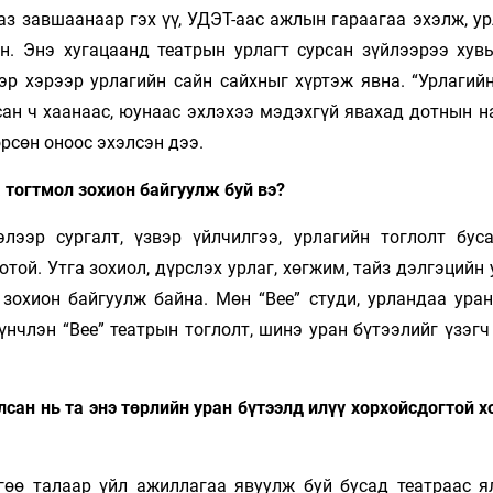
 аз завшаанаар гэх үү, УДЭТ-аас ажлын гараагаа эхэлж, ур
он. Энэ хугацаанд театрын урлагт сурсан зүйлээрээ хув
эр хэрээр урлагийн сайн сайхныг хүртэж явна. “Урлагийн
сан ч хаанаас, юунаас эхлэхээ мэдэхгүй явахад дотнын н
өрсөн оноос эхэлсэн дээ.
 тогтмол зохион байгуулж буй вэ?
лээр сургалт, үзвэр үйлчилгээ, урлагийн тоглолт буса
отой. Утга зохиол, дүрслэх урлаг, хөгжим, тайз дэлгэцийн
 зохион байгуулж байна. Мөн “Bee” студи, урландаа уран
үнчлэн “Bee” театрын тоглолт, шинэ уран бүтээлийг үзэг
сан нь та энэ төрлийн уран бүтээлд илүү хорхойсдогтой 
гөө талаар үйл ажиллагаа явуулж буй бусад театраас я