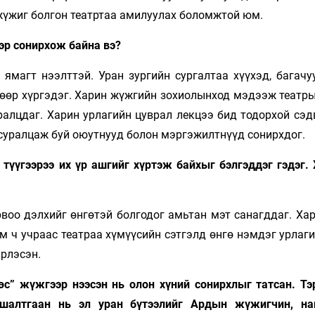
 жүжиг болгон театртаа амилуулах боломжтой юм.
хэр сонирхож байна вэ?
 ямагт нээлттэй. Уран зургийн сургалтаа хүүхэд, багачу
рөөр хүргэдэг. Харин жүжгийн зохиолынход мэдээж театры
уралцдаг. Харин урлагийн цуврал лекцээ бид тодорхой сэ
 суралцаж буй оюутнууд болон мэргэжилтнүүд сонирхдог.
түүгээрээ их үр ашгийг хүртэж байхыг бэлгэддэг гэдэг. 
воо дэлхийг өнгөтэй болгодог амьтан мэт санагддаг. Хар
йм ч учраас театраа хүмүүсийн сэтгэлд өнгө нэмдэг урлаг
эрлэсэн.
өс” жүжгээр нээсэн нь олон хүний сонирхлыг татсан. Тэ
 шалтгаан нь эл уран бүтээлийг Ардын жүжигчин, на