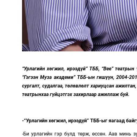
“Урлагийн хөгжил, ирээдүй” ТББ, “Bee” театрын
“Гэгээн Муза академи” ТББ-ын гишүүн, 2004-20
сургалт, судалгаа, төлөвлөлт хариуцсан ажилтан,
театрынхаа гүйцэтгэх захирлаар ажиллаж буй.
-“Урлагийн хөгжил, ирээдүй” ТББ-ыг яагаад бай
-Би урлагийн гэр бүлд төрж, өссөн. Аав минь 