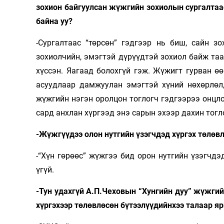
зохион байгуулсан жүжгийн зохиолын сургалтаас 
байна уу?
-Сургалтаас “төрсөн” гэдгээр нь биш, сайн з
зохиолчийн, эмэгтэй дүрүүдтэй зохиол байж та
хүссэн. Яагаад болохгүй гэж. Жүжигт гурван ө
асуудлаар дамжуулан эмэгтэй хүний нөхөрлөл,
жүжгийн нэгэн оролцон тоглогч гэдгээрээ онцлог
сард анхлан хүргээд энэ сарын эхээр дахин тогл
-Жүжгүүдээ олон нутгийн үзэгчдэд хүргэх төлөв
-“Хүн гөрөөс” жүжгээ бид орон нутгийн үзэгчдэ
үгүй.
-Тун удахгүй А.П.Чеховын “Хунгийн дуу” жүжгий
хүргэхээр төлөвлөсөн бүтээлүүдийнхээ талаар я