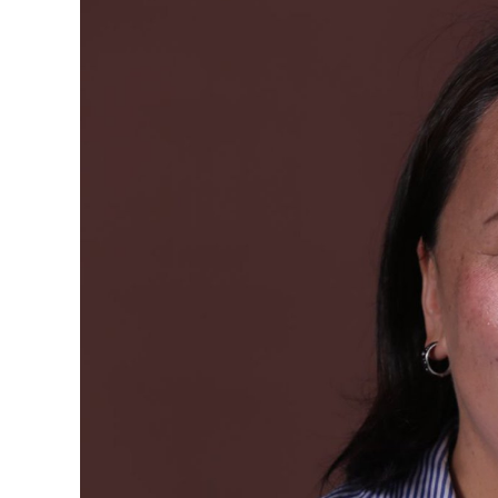
126-гийн НЭГ
Ертөнц
Спорт
Нийгэм
Бөх
Техник технологи
Сагсан бөмбөг
Шинжлэх ухаан
Хөлбөмбөг
Сонин хачин
Олимпын төрөл
Дэлхийн монгол
Тулааны спорт
Олимпын бус төр