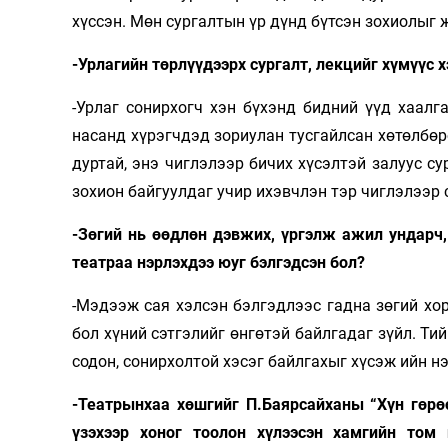
хүссэн. Мөн сургалтын үр дүнд бүтсэн зохиолыг
-Урлагийн төрлүүдээрх сургалт, лекцийг хүмүүс 
-Урлаг сонирхогч хэн бүхэнд бидний үүд хаалга
насанд хүрэгчдэд зориулан тусгайлсан хөтөлбө
дуртай, энэ чиглэлээр бичих хүсэлтэй залуус с
зохион байгуулдаг учир ихэвчлэн тэр чиглэлээр
-Зөгий нь өөдлөн дэвжих, үргэлж ажил ундарч, 
театраа нэрлэхдээ юуг бэлгэдсэн бол?
-Мэдээж сая хэлсэн бэлгэдлээс гадна зөгий хор
бол хүний сэтгэлийг өнгөтэй байлгадаг зүйл. Ти
содон, сонирхолтой хэсэг байлгахыг хүсэж ийн н
-Театрынхаа хөшгийг П.Баярсайханы “Хүн гөрө
үзэхээр хоног тоолон хүлээсэн хамгийн том