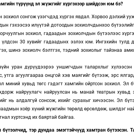
амгийн түрүүнд эл жүжгийг хүргэхээр шийдсэн юм бэ?
 зохиол сонгож үзэгчдэд хүргэх явдал. Хорвоо дэлхий уу
адын гэхээсээ илүүтэй дотоодын зохиолчдынхоо бүтээлийг
 орчуулгын зохиол, гадаадын зохиолчдын бүтээлээс хүргэ
, үлдсэн 30 хувийг гадаадынх эзлэх юм. Ингэхийн тулд 
гэх, шинэ зохиолч бэлтгэх, тэдний зохиолыг тайзнаа ами
 зүйн уран дүрүүдээрээ уншигчдын талархлыг хүлээсэн 
с, утга агуулгаараа онцгой хэв маягийг бүтээж, эрс ялгар
ол миний хувьд төгс гэдэгт хамгийн ойртсон зохиол. Эл 
хдорж найруулагч найруулсан нь манай театрын хувьд 
ийг нь алдалгүй сонсож, ихийг сурахыг хичээсэн. Эл бүт
наадмын хоёр хүний жүжгийн төрөлд өрсөлдөж, шилдэг най
нал хүртсэнд их баяртай байгаа.
н бүтээлчид, тэр дундаа эмэгтэйчүүд хамтран бүтээсэн. 