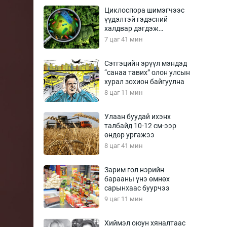
Урлагтай яриа
Циклоспора шимэгчээс
өрчил
үүдэлтэй гэдэсний
халдвар дэгдэж
энд-Эрхэм баян
болзошгүй
7 цаг 41 мин
Сэтгэцийн эрүүл мэндэд
“санаа тавих” олон улсын
хүний үг
хурал зохион байгуулна
8 цаг 11 мин
Улаан буудай ихэнх
талбайд 10-12 см-ээр
ага
Бусад
өндөр ургажээ
8 цаг 41 мин
Фото
сурвалжлагч
Видео
Зарим гол нэрийн
Инфографик
барааны үнэ өмнөх
сарынхаас буурчээ
Санал асуулга
9 цаг 11 мин
Хиймэл оюун хяналтаас