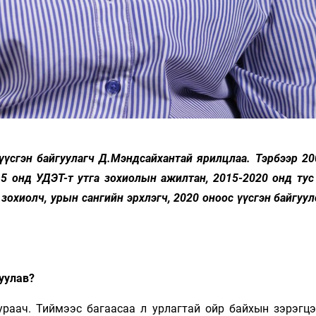
 үүсгэн байгуулагч Д.Мэндсайхантай ярилцлаа. Тэрбээр 2
15 онд УДЭТ-т утга зохиолын ажилтан, 2015-2020 онд тус
 зохиолч, урын сангийн эрхлэгч, 2020 оноос үүсгэн байгуул
гуулав?
зураач. Тиймээс багаасаа л урлагтай ойр байхын зэрэгцэ