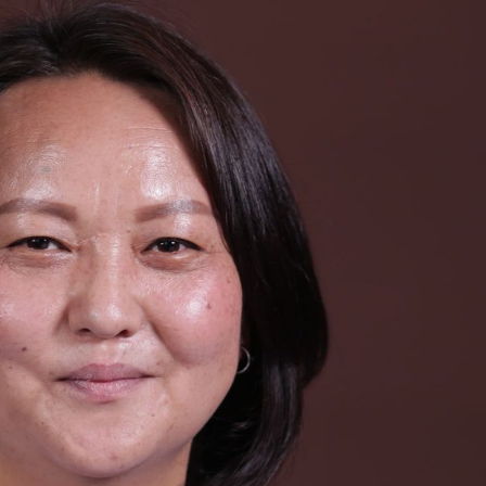
Ханш
Хэрэг з
Эрэлттэй мэдээ
Эрүүл м
Хууль ёс
Хүмүүс
Албаны 
Бусад
Life style
Ярилцл
Зөвлөгөө
Хоймор
Өнөөдрийн тухай
Уншигч-
өл