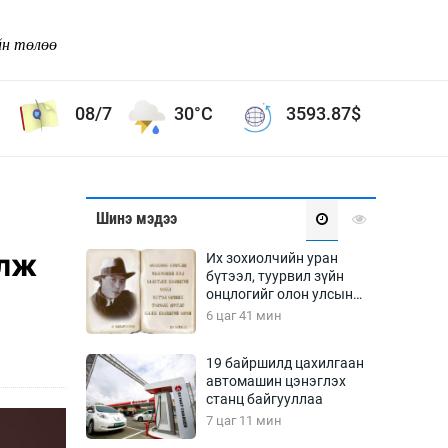
йн төлөө
08/7
30°C
3593.87
$
Соёл урлаг
Шинэ мэдээ
ой хөгжлийн зорилго -
Сонгодог урлаг
илж
Их зохиолчийн уран
Ардын урлаг
бүтээл, туурвил зүйн
онцлогийг олон улсын
Дүрслэх урлаг
судлаачид хэлэлцлээ
6 цаг 41 мин
Өв соёл
таг
Кино урлаг
19 байршилд цахилгаан
автомашин цэнэглэх
 орчин
Цирк
станц байгууллаа
ол
7 цаг 11 мин
Рок поп, хип хоп
энд