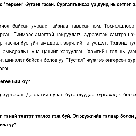
“төрсөн” бүтээл гэсэн. Сургалтынхаа үр дүнд нь сэтгэл 
охиол байсан учраас тайзнаа тавьсан юм. Тохиолдлоор
арсан. Тиймээс эмэгтэй найруулагч, зураачтай хамтран а
өр насны бүсгүйн амьдрал, зөрчлийг өгүүлдэг. Тэдэнд ту
 амьдралын үнэ цэнийг харуулсан. Хамгийн гол нь үзэ
, шинэлэг байсан болов уу. “Тусгал” жүжгээ өнгөрсөн зу
осон.
лөгөө бий юү?
д хүргэсэн. Дараагийн уран бүтээлүүдээ хүргэхэд ч боло
г танай театрт тоглох гэж буй. Эл жүжгийн талаар болон
рина уу?