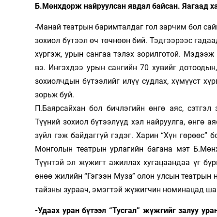
Б.Мөнхдорж найруулсан явдал байсан. Яагаад х
-Манай театрын баримталдаг гол зарчим бол сайн
зохиол бүтээл өч төчнөөн бий. Тэдгээрээс гада
хүргэж, урын сангаа тэлэх зорилготой. Мэдээж
вэ. Ингэхдээ урын сангийн 70 хувийг дотоодын
зохиолчдын бүтээлийг илүү судлах, хүмүүст хүр
зорьж буй.
П.Баярсайхан бол бичлэгийн өнгө аяс, сэтгэл
Түүний зохиол бүтээлүүд хэл найруулга, өнгө ая
зүйл гэж байдаггүй гэдэг. Харин “Хүн гөрөөс” б
Монголын театрын урлагийн багана мэт Б.Мөн
Түүнтэй эл жүжигт ажиллах хугацаандаа үг бүр
өнөө жилийн “Гэгээн Муза” олон улсын театрын 
тайзны зураач, эмэгтэй жүжигчин номинацад шаг
-Удаах уран бүтээл “Тусгал” жүжгийг залуу ура