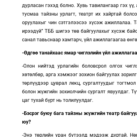
дурласан гэхэд болно. Хувь тавилангаар гэх үү,
тусмаа тайзны урлагт, театрт их хайртай болс
оруулахыг чин сэтгэлээсээ хүсэж ажиллалаа. Т
ирээдүй” ТББ шигээ төв байгуулахыг хүсэж бай
санал тавьснаар хамтарч, үйл ажиллагаагаа өнг
-Өдгөө танайхаас ямар чиглэлийн үйл ажиллагаа
-Олон нийтэд урлагийн боловсрол олгох чиглэ
хөтөлбөр, арга хэмжээг зохион байгуулах зорилг
төрлүүдээр цуврал лекц, сургалтуудыг тогтмол
болон жүжгийн зохиолчийн сургалт явуулдаг. Тү
цаг тухай бүрт нь толилуулдаг.
-Бэсрэг буюу бага тайзны жүжгийн театр байгуул
юу?
-Энэ төрлийн уран бүтээлд мэдээж дуртай. Нө