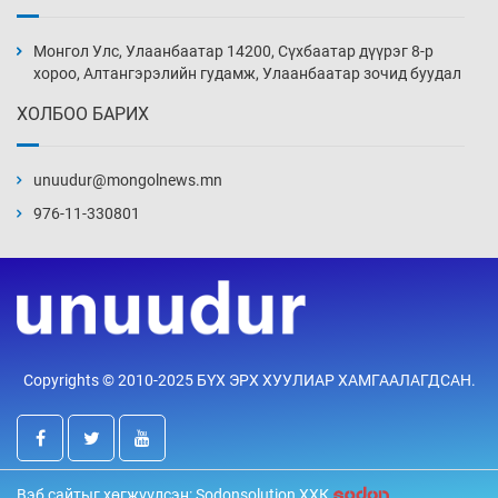
Монголын шигшээ Хонконгийн багийг ялж,
эхний хожлоо авлаа
Монгол Улс, Улаанбаатар 14200, Сүхбаатар дүүрэг 8-р
14 цаг 1 мин
хороо, Алтангэрэлийн гудамж, Улаанбаатар зочид буудал
ХОЛБОО БАРИХ
Техникийн өндөр үзүүлэлттэй агаарын хөлөг
худалдан авах хүсэлтээ уламжлав
unuudur@mongolnews.mn
14 цаг 31 мин
976-11-330801
“Шатахууны бус, бодлогын хомсдол
нүүрлээд байна”
15 цаг 1 мин
Дөрвөн чиглэлд шөнийн автобус иргэдэд
Copyrights © 2010-2025 БҮХ ЭРХ ХУУЛИАР ХАМГААЛАГДСАН.
үйлчилж буй гэв
15 цаг 31 мин
“Туул усан цогцолбор”-ын ТЭЗҮ-ийг
Вэб сайтыг хөгжүүлсэн: Sodonsolution ХХК