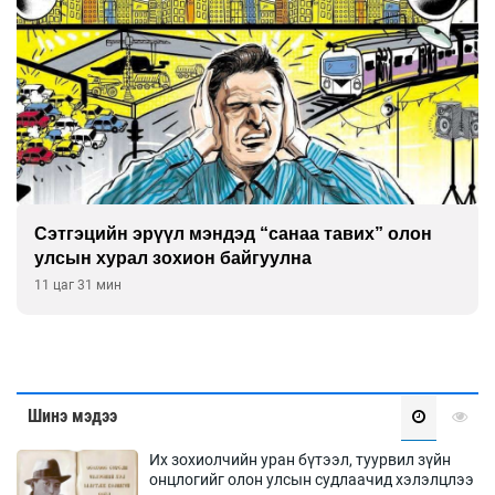
Сэтгэцийн эрүүл мэндэд “санаа тавих” олон
улсын хурал зохион байгуулна
11 цаг 31 мин
Шинэ мэдээ
Их зохиолчийн уран бүтээл, туурвил зүйн
онцлогийг олон улсын судлаачид хэлэлцлээ