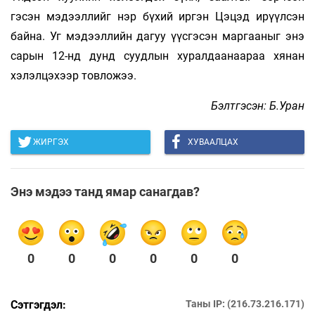
гэсэн мэдээллийг нэр бүхий иргэн Цэцэд ирүүлсэн
байна. Уг мэдээллийн дагуу үүсгэсэн маргааныг энэ
сарын 12-нд дунд суудлын хуралдаанаараа хянан
хэлэлцэхээр товложээ.
Бэлтгэсэн: Б.Уран
ЖИРГЭХ
ХУВААЛЦАХ
Энэ мэдээ танд ямар санагдав?
0
0
0
0
0
0
Сэтгэгдэл:
Таны IP: (216.73.216.171)