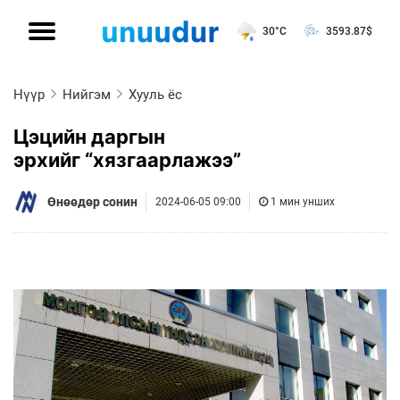
30°C
3593.87
$
Нүүр
Нийгэм
Хууль ёс
Цэцийн даргын
эрхийг “хязгаарлажээ”
Өнөөдөр сонин
2024-06-05 09:00
1 мин унших