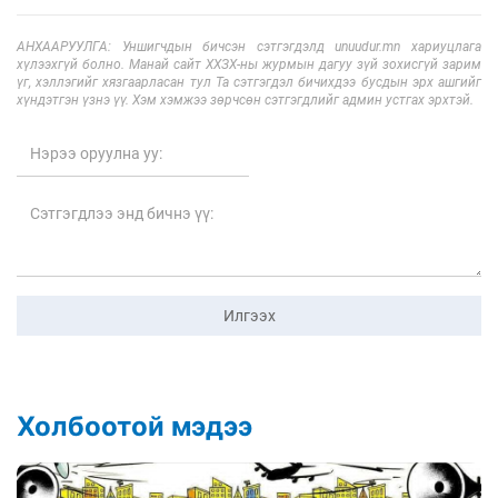
АНХААРУУЛГА: Уншигчдын бичсэн сэтгэгдэлд unuudur.mn хариуцлага
хүлээхгүй болно. Манай сайт ХХЗХ-ны журмын дагуу зүй зохисгүй зарим
үг, хэллэгийг хязгаарласан тул Та сэтгэгдэл бичихдээ бусдын эрх ашгийг
хүндэтгэн үзнэ үү. Хэм хэмжээ зөрчсөн сэтгэгдлийг админ устгах эрхтэй.
Илгээх
Холбоотой мэдээ