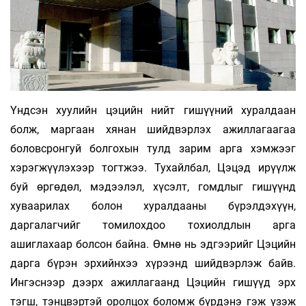
Үндсэн хуулийн цэцийн нийт гишүүний хуралдаан
болж, маргаан хянан шийдвэрлэх ажиллагаагаа
боловсронгуй болгохын тулд зарим арга хэмжээг
хэрэгжүүлэхээр тогтжээ. Тухайлбал, Цэцэд ирүүлж
буй өргөдөл, мэдээлэл, хүсэлт, гомдлыг гишүүнд
хуваарилах болон хуралдааны бүрэлдэхүүн,
даргалагчийг томилохдоо тохиолдлын арга
ашиглахаар болсон байна. Өмнө нь эдгээрийг Цэцийн
дарга бүрэн эрхийнхээ хүрээнд шийдвэрлэж байв.
Ингэснээр дээрх ажиллагаанд Цэцийн гишүүд эрх
тэгш, тэнцвэртэй оролцох боломж бүрдэнэ гэж үзэж