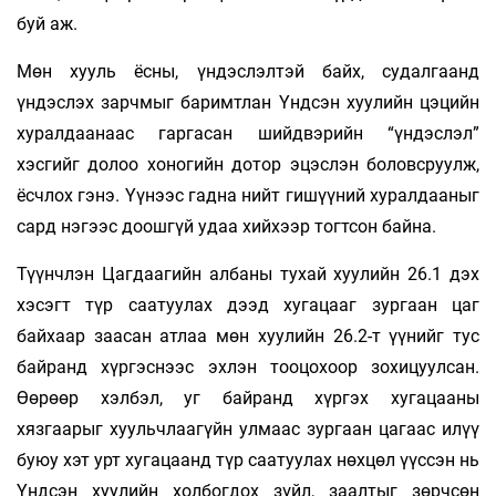
буй аж.
Мөн хууль ёсны, үндэслэлтэй байх, судалгаанд
үндэслэх зарчмыг баримтлан Үндсэн хуулийн цэцийн
хуралдаанаас гаргасан шийдвэрийн “үндэслэл”
хэсгийг долоо хоногийн дотор эцэслэн боловсруулж,
ёсчлох гэнэ. Үүнээс гадна нийт гишүүний хуралдааныг
сард нэгээс доошгүй удаа хийхээр тогтсон байна.
Түүнчлэн Цагдаагийн албаны тухай хуулийн 26.1 дэх
хэсэгт түр саатуулах дээд хугацааг зургаан цаг
байхаар заасан атлаа мөн хуулийн 26.2-т үүнийг тус
байранд хүргэснээс эхлэн тооцохоор зохицуулсан.
Өөрөөр хэлбэл, уг байранд хүргэх хугацааны
хязгаарыг хуульчлаагүйн улмаас зургаан цагаас илүү
буюу хэт урт хугацаанд түр саатуулах нөхцөл үүссэн нь
Үндсэн хуулийн холбогдох зүйл, заалтыг зөрчсөн