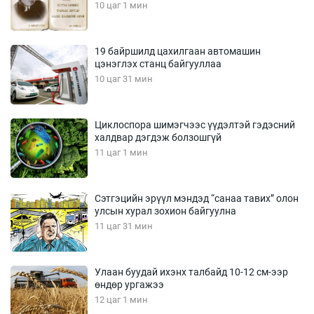
10 цаг 1 мин
19 байршилд цахилгаан автомашин
цэнэглэх станц байгууллаа
10 цаг 31 мин
Циклоспора шимэгчээс үүдэлтэй гэдэсний
халдвар дэгдэж болзошгүй
11 цаг 1 мин
Сэтгэцийн эрүүл мэндэд “санаа тавих” олон
улсын хурал зохион байгуулна
11 цаг 31 мин
Улаан буудай ихэнх талбайд 10-12 см-ээр
өндөр ургажээ
12 цаг 1 мин