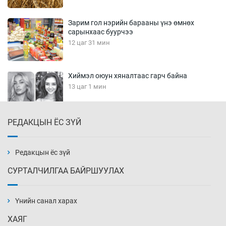
Зарим гол нэрийн барааны үнэ өмнөх
сарынхаас буурчээ
12 цаг 31 мин
Хиймэл оюун хяналтаас гарч байна
13 цаг 1 мин
РЕДАКЦЫН ЁС ЗҮЙ
Эмэгтэйчүүд Бээжин, эрэгтэйчүүд Японд
бэлтгэл базаахаар хилийн дээс алхлаа
13 цаг 31 мин
Редакцын ёс зүй
СУРТАЛЧИЛГАА БАЙРШУУЛАХ
АНУ-ын Цэргийн кибер командлалаын
ажилтнууд амиа хорлох явдал эрс
нэмэгджээ
Үнийн санал харах
13 цаг 39 мин
ХАЯГ