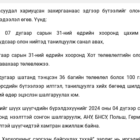
суудал хариуцсан захиргаанаас эдгээр бүтээлийг оло
эдээлэл өгөв. Үүнд:
 07 дугаар сарын 31-ний өдрийн хооронд цахим
удсаар олон нийтэд танилцуулж санал авах,
гаар сарын 31-ний өдрийн хооронд Хот төлөвлөлтийн ол
 авахаар төлөвлөжээ.
дугаар шатанд тэнцсэн 36 багийн төлөөлөл болох 100 г
өрсдийн бүтээлээр илтгэл, танилцуулга хийх бөгөөд шилд
ний өдөр эцэслэн шалгаруулах юм.
ийг шүүх шүүгчдийн бүрэлдэхүүнийг 2024 оны 04 дүгээр с
онд нээлттэй сонгон шалгаруулж, АНУ, БНСУ, Польш, Герм
илтэй шүүгчидтэй хамтран ажиллаж байна.
Хархорумыг сэргээн байгуулах тухай” зарлиг нь иргэдий