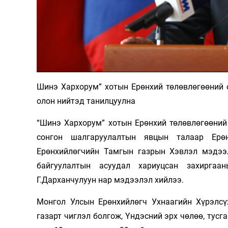
Олимп 2024
Шинэ Хархорум” хотын Ерөнхий төлөвлөгөөний 
олон нийтэд танилцуулна
“Шинэ Хархорум” хотын Ерөнхий төлөвлөгөөний
сонгон шалгаруулалтын явцын талаар Ерөн
Ерөнхийлөгчийн Тамгын газрын Хэвлэл мэдээ
байгуулалтын асуудал хариуцсан захиргаа
Г.Дарханчулуун нар мэдээлэл хийлээ.
Монгол Улсын Ерөнхийлөгч Ухнаагийн Хүрэлсү
газарт чиглэл болгож, Үндэсний эрх чөлөө, тус