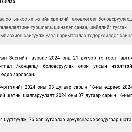
 билээ.
аа хотынхоо хөгжлийн ерөнхий төлөвлөгөөг боловсруулах
 төлөвлөлтийн туршлага, шинэлэг санаа, шийдлийг тусгах
ыг зохион байгуулж үзэл баримтлалаа тодорхойлдог байна
ын Засгийн газраас 2024 онд 21 дүгээр тогтоол гарга
мтлал /концепц/ боловсруулах олон улсын нээлттэй
 өдөр зарласан.
үртгэлийг 2024 оны 03 дугаар сарын 18-ны өдрөөс 202
ний шатны шалгаруулалт 2024 оны 07 дугаар сарын 16-ныг
г бүртгүүлж, 76 баг бүтээлээ ирүүлснээс хоёрдугаар шат