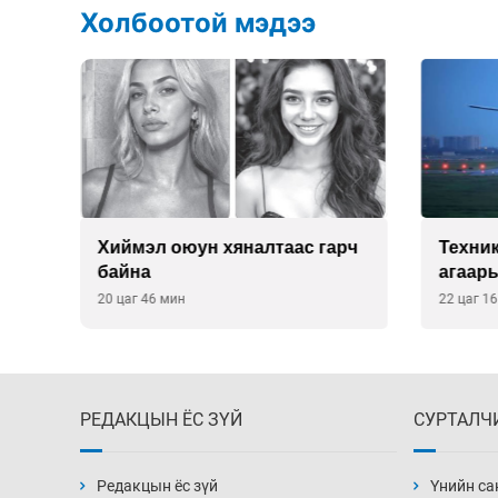
Холбоотой мэдээ
йд
Хиймэл оюун хяналтаас гарч
Техни
э
байна
агаары
хүсэл
20 цаг 46 мин
22 цаг 1
РЕДАКЦЫН ЁС ЗҮЙ
СУРТАЛЧ
Редакцын ёс зүй
Үнийн са