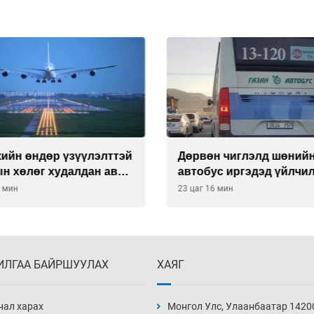
кийн өндөр үзүүлэлттэй
Дөрвөн чиглэлд шөний
н хөлөг худалдан авах
автобус иргэдэд үйлчи
тээ уламжлав
гэв
6 мин
23 цаг 16 мин
ИЛГАА БАЙРШУУЛАХ
ХАЯГ
нал харах
Монгол Улс, Улаанбаатар 1420