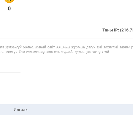
0
Таны IP: (216.7
га хүлээхгүй болно. Манай сайт ХХЗХ-ны журмын дагуу зүй зохисгүй зарим үг
эн үзнэ үү. Хэм хэмжээ зөрчсөн сэтгэгдлийг админ устгах эрхтэй.
Илгээх