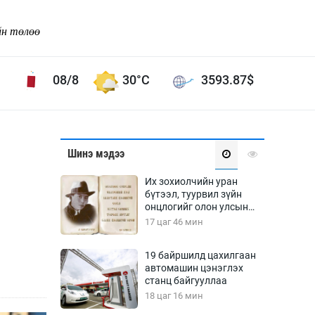
йн төлөө
08/8
30°C
3593.87
$
Соёл урлаг
Шинэ мэдээ
ой хөгжлийн зорилго -
Сонгодог урлаг
Их зохиолчийн уран
Ардын урлаг
бүтээл, туурвил зүйн
онцлогийг олон улсын
Дүрслэх урлаг
судлаачид хэлэлцлээ
17 цаг 46 мин
Өв соёл
таг
Кино урлаг
19 байршилд цахилгаан
автомашин цэнэглэх
 орчин
Цирк
станц байгууллаа
ол
18 цаг 16 мин
Рок поп, хип хоп
энд