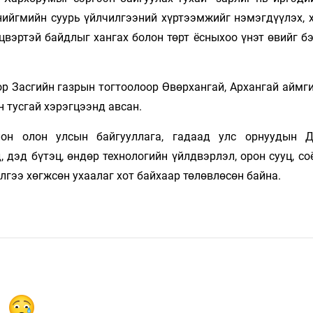
нийгмийн суурь үйлчилгээний хүртээмжийг нэмэгдүүлэх, 
цвэртэй байдлыг хангах болон төрт ёсныхоо үнэт өвийг б
р Засгийн газрын тогтоолоор Өвөрхангай, Архангай аймги
 тусгай хэрэгцээнд авсан.
лон олон улсын байгууллага, гадаад улс орнуудын 
 дэд бүтэц, өндөр технологийн үйлдвэрлэл, орон сууц, соё
лгээ хөгжсөн ухаалаг хот байхаар төлөвлөсөн байна.