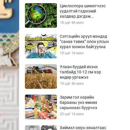
Урлагтай яриа
Циклоспора шимэгчээс
өрчил
үүдэлтэй гэдэсний
халдвар дэгдэж
энд-Эрхэм баян
болзошгүй
18 цаг 46 мин
Сэтгэцийн эрүүл мэндэд
“санаа тавих” олон улсын
хүний үг
хурал зохион байгуулна
19 цаг 16 мин
Улаан буудай ихэнх
талбайд 10-12 см-ээр
ага
Бусад
өндөр ургажээ
19 цаг 46 мин
Фото
сурвалжлагч
Видео
Зарим гол нэрийн
Инфографик
барааны үнэ өмнөх
сарынхаас буурчээ
Санал асуулга
20 цаг 16 мин
Хиймэл оюун хяналтаас