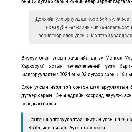
оны 12 дугаар сарын 29-ний өдөр зарлиг гаргасан
Дэлхийн улс орнууд шинээр байгуулж байг
ирээдүйн хөгжлийн чиг хандлага, хот
зорилгоор олон улсын нээлттэй уралдаан
Энэхүү олон улсын жишгийн дагуу Монгол Улс
Хархорум” хотын төлөвлөгөөний үзэл бари
шалгаруулалтыг 2024 оны 03 дугаар сарын 18-ны
Олон улсын нээлттэй сонгон шалгаруулалтын б
дүгээр сарын 15-ны өдрийн хооронд явуулж, эх
явагдсан байна.
Сонгон шалгаруулалтад нийт 54 улсын 428 ба
36 багийн шилдэг бүтээл тэнцжээ.