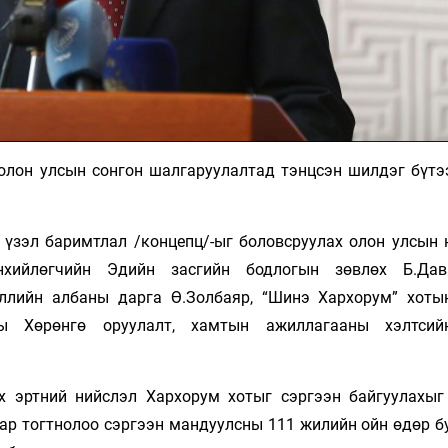
олон улсын сонгон шалгаруулалтад тэнцсэн шилдэг бүтэ
 үзэл баримтлал /концепц/-ыг боловсруулах олон улсын 
хийлөгчийн Эдийн засгийн бодлогын зөвлөх Б.Дава
ллийн албаны дарга Ө.Золбаяр, “Шинэ Хархорум” хоты
ны Хөрөнгө оруулалт, хамтын ажиллагааны хэлтсий
х эртний нийслэл Хархорум хотыг сэргээн байгуулахыг
гаар тогтнолоо сэргээн мандуулсны 111 жилийн ойн өдөр 