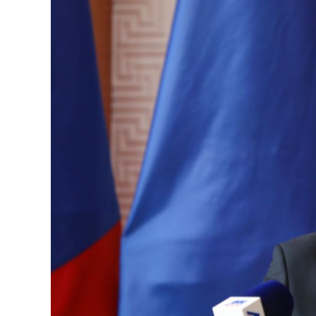
126-гийн НЭГ
Ертөнц
Спорт
Нийгэм
Бөх
Техник технологи
Сагсан бөмбөг
Шинжлэх ухаан
Хөлбөмбөг
Сонин хачин
Олимпын төрөл
Дэлхийн монгол
Тулааны спорт
Олимпын бус төр