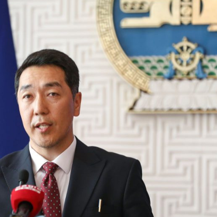
Ханш
Хэрэг з
Эрэлттэй мэдээ
Эрүүл м
Хууль ёс
Хүмүүс
Албаны 
Бусад
Life style
Ярилцл
Зөвлөгөө
Хоймор
Өнөөдрийн тухай
Уншигч-
өл