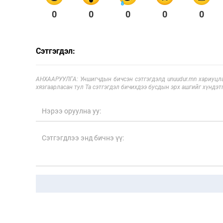
0
0
0
0
0
Сэтгэгдэл:
АНХААРУУЛГА: Уншигчдын бичсэн сэтгэгдэлд unuudur.mn хариуцла
хязгаарласан тул Та сэтгэгдэл бичихдээ бусдын эрх ашгийг хүндэтг