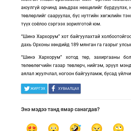
аюулгүй орчинд амьдрах нөхцөлийг бүрдүүлэх, 
төвлөрлийг сааруулах, бүс нутгийн хөгжлийн тэн
түүх соёлоо сэргээх зорилготой юм.
“Шинэ Хархорум” хот байгуулахтай холбоотойгоо
дахь Орхоны хөндийд 189 мянган га газрыг улсын
“Шинэ Хархорум” хотод төр, захиргааны бо
төлөөлөгчийн газар төвлөрч, нийгэм, эрүүл мэнд,
аялал жуулчлал, ногоон байгууламж, бусад үйлчи
ЖИРГЭХ
ХУВААЛЦАХ
Энэ мэдээ танд ямар санагдав?