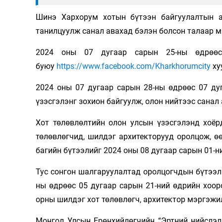
Шинэ Хархорум хотын бүтээн байгуулалтын а
танилцуулж санал авахад бэлэн болсон талаар м
2024 оны 07 дугаар сарын 25-ны өдрөөс
буюу
https://www.facebook.com/Kharkhorumcity
ху
2024 оны 07 дугаар сарын 28-ны өдрөөс 07 ду
үзэсгэлэнг зохион байгуулж, олон нийтээс санал
Хот төлөвлөлтийн олон улсын үзэсгэлэнд хоёр
төлөвлөгчид, шилдэг архитекторууд оролцож, ө
багийн бүтээлийг 2024 оны 08 дугаар сарын 01-
Тус сонгон шалгаруулалтад оролцогчдын бүтээл
ны өдрөөс 05 дугаар сарын 21-ний өдрийн хоор
орны шилдэг хот төлөвлөгч, архитектор мэргэж
Монгол Улсын Ерөнхийлөгчийн “Эртний нийслэл 