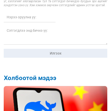
үг, хэллэгийг хязгаарласан тул Та сэтгэгдэл бичихдээ бусдын эрх ашгийг
хүндэтгэн үзнэ үү. Хэм хэмжээ зөрчсөн сэтгэгдлийг админ устгах эрхтэй.
Илгээх
Холбоотой мэдээ