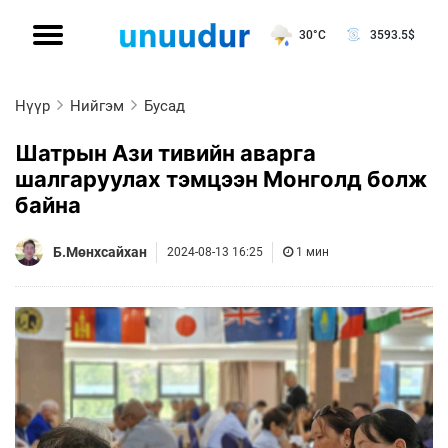
30°C
3593.5
$
Нүүр
Нийгэм
Бусад
Шатрын Ази тивийн аварга
шалгаруулах тэмцээн Монголд болж
байна
Б.Мөнхсайхан
2024-08-13 16:25
1 мин