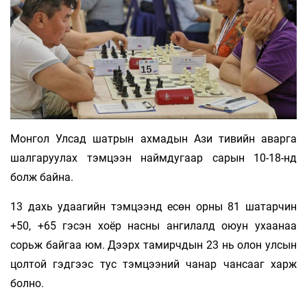
Монгол Улсад шатрын ахмадын Ази тивийн аварга
шалгаруулах тэмцээн наймдугаар сарын 10-18-нд
болж байна.
13 дахь удаагийн тэмцээнд есөн орны 81 шатарчин
+50, +65 гэсэн хоёр насны ангилалд оюун ухаанаа
сорьж байгаа юм. Дээрх тамирчдын 23 нь олон улсын
цолтой гэдгээс тус тэмцээний чанар чансааг харж
болно.