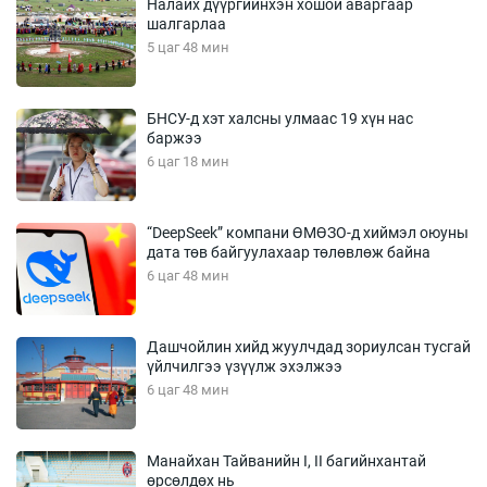
Налайх дүүргийнхэн хошой аваргаар
шалгарлаа
5 цаг 48 мин
БНСУ-д хэт халсны улмаас 19 хүн нас
баржээ
6 цаг 18 мин
“DeepSeek” компани ӨМӨЗО-д хиймэл оюуны
дата төв байгуулахаар төлөвлөж байна
6 цаг 48 мин
Дашчойлин хийд жуулчдад зориулсан тусгай
үйлчилгээ үзүүлж эхэлжээ
6 цаг 48 мин
Манайхан Тайванийн I, II багийнхантай
өрсөлдөх нь