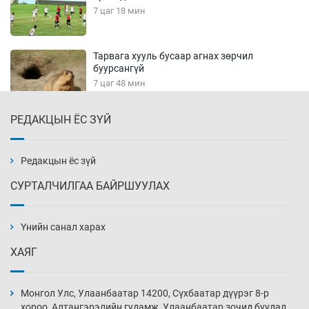
7 цаг 18 мин
Тарвага хууль бусаар агнах зөрчил
буурсангүй
7 цаг 48 мин
РЕДАКЦЫН ЁС ЗҮЙ
Х.Улам-Өрнөх байр урагшилж, долоод
жагсжээ
8 цаг 18 мин
Редакцын ёс зүй
СУРТАЛЧИЛГАА БАЙРШУУЛАХ
Ж.Лхагвабат өсвөр үеийнхний ДАШТ-ийг
дэнсэлнэ
Үнийн санал харах
8 цаг 48 мин
ХАЯГ
Иран тэсэж үлдсэн ч удаан хугацаанд хүнд
үеийг туулна
Монгол Улс, Улаанбаатар 14200, Сүхбаатар дүүрэг 8-р
9 цаг 18 мин
хороо, Алтангэрэлийн гудамж, Улаанбаатар зочид буудал