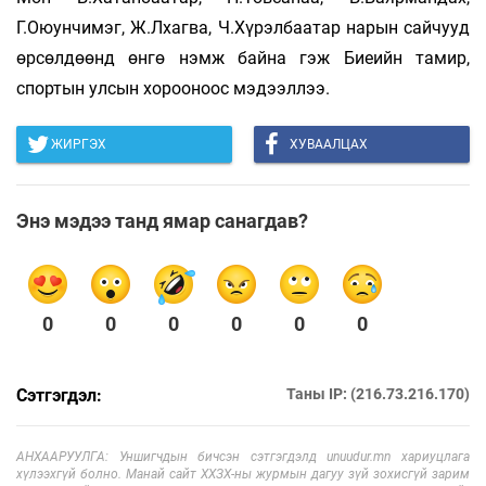
Г.Оюунчимэг, Ж.Лхагва, Ч.Хүрэлбаатар нарын сайчууд
өрсөлдөөнд өнгө нэмж байна гэж Биеийн тамир,
спортын улсын хорооноос мэдээллээ.
ЖИРГЭХ
ХУВААЛЦАХ
Энэ мэдээ танд ямар санагдав?
0
0
0
0
0
0
Сэтгэгдэл:
Таны IP: (216.73.216.170)
АНХААРУУЛГА: Уншигчдын бичсэн сэтгэгдэлд unuudur.mn хариуцлага
хүлээхгүй болно. Манай сайт ХХЗХ-ны журмын дагуу зүй зохисгүй зарим