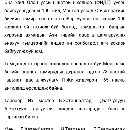
Энэ жил Олон улсын шатрын холбоо (ФИДЕ) үүсэн
байгуулагдсаны 100 жил, Монгол улсад Орчин цагийн
биеийн тамир, спортын салбар үүсэж хөгжсөний 100
жилийн ой тохиож буй бөгөөд тэмдэглэлт баярын
хүрээнд ахмадын Ази тивийн аварга шалгаруулах
энэхүү тэмцээнийг өндөр ач холбогдол өгч зохион
байгуулж буй юм.
Тэмцээнд эх орноо төлөөлөн өрсөлдөж буй Монголын
багийн онцлох тамирчдыг дурдвал, өдгөө 78 настай,
гавьяат дасгалжуулагч П.Жигжидсүрэн +65 насны
ангилалд өрсөлдөж байна.
Тэрбээр Их мастер Б.Хатанбаатар, Ц.Батчулуун,
А.Энхтуул тэргүүтэй шилдэг шатарчдыг бэлтгэн
гаргасан билээ.
Мөн Б.Хатанбаатар, Н.Төвсанаа, Б.Баярмандах,