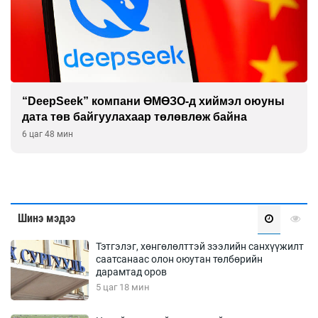
“DeepSeek” компани ӨМӨЗО-д хиймэл оюуны
дата төв байгуулахаар төлөвлөж байна
6 цаг 48 мин
Шинэ мэдээ
Тэтгэлэг, хөнгөлөлттэй зээлийн санхүүжилт
саатсанаас олон оюутан төлбөрийн
дарамтад оров
5 цаг 18 мин