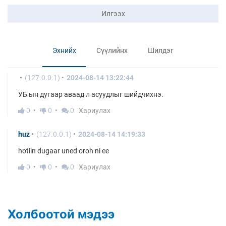
Илгээх
Эхнийх
Сүүлийнх
Шилдэг
(127.0.0.1)
2024-08-14 13:22:44
УБ ын дугаар аваад л асуудлыг шийдчихнэ.
0
0
0
Хариулах
huz
(127.0.0.1)
2024-08-14 14:19:33
hotiin dugaar uned oroh ni ee
0
0
0
Хариулах
Холбоотой мэдээ