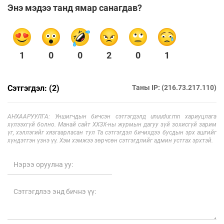
Энэ мэдээ танд ямар санагдав?
1
0
0
2
0
1
Сэтгэгдэл: (2)
Таны IP: (216.73.217.110)
АНХААРУУЛГА: Уншигчдын бичсэн сэтгэгдэлд unuudur.mn хариуцлага
хүлээхгүй болно. Манай сайт ХХЗХ-ны журмын дагуу зүй зохисгүй зарим
үг, хэллэгийг хязгаарласан тул Та сэтгэгдэл бичихдээ бусдын эрх ашгийг
хүндэтгэн үзнэ үү. Хэм хэмжээ зөрчсөн сэтгэгдлийг админ устгах эрхтэй.