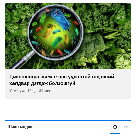
Сэтгэцийн эрүүл мэндэд “санаа тавих” олон
улсын хурал зохион байгуулна
Уржигдар 16 цаг 00 мин
Шинэ мэдээ