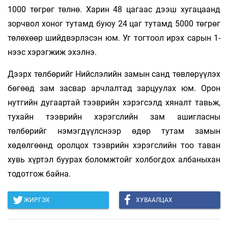
1000 төгрөг төлнө. Харин 48 цагаас дээш хугацаанд
зорчвол хоног тутамд буюу 24 цаг тутамд 5000 төгрөг
төлөхөөр шийдвэрлэсэн юм. Уг тогтоол ирэх сарын 1-
нээс хэрэгжиж эхэлнэ.
Дээрх төлбөрийг Нийслэлийн замын санд төвлөрүүлэх
бөгөөд зам засвар арчлалтад зарцуулах юм. Орон
нутгийн дугаартай тээврийн хэрэгсэлд хяналт тавьж,
тухайн тээврийн хэрэгслийн зам ашигласны
төлбөрийг нэмэгдүүлснээр өдөр тутам замын
хөдөлгөөнд оролцох тээврийн хэрэгслийн тоо таван
хувь хүртэл буурах боломжтойг холбогдох албаныхан
тодотгож байна.
ЖИРГЭХ
ХУВААЛЦАХ