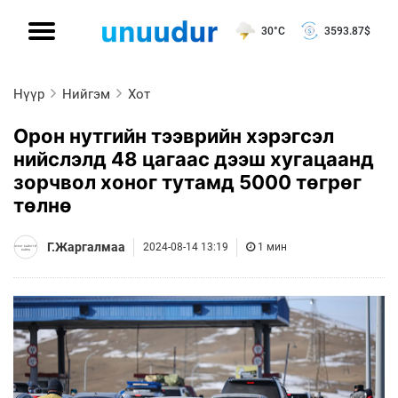
30°C
3593.87
$
Нүүр
Нийгэм
Хот
Орон нутгийн тээврийн хэрэгсэл
нийслэлд 48 цагаас дээш хугацаанд
зорчвол хоног тутамд 5000 төгрөг
төлнө
Г.Жаргалмаа
2024-08-14 13:19
1 мин