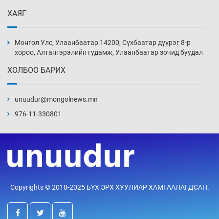
Уржигдар 13 цаг 52 мин
ХАЯГ
Монголын шигшээ Хонконгийн багийг ялж,
эхний хожлоо авлаа
Монгол Улс, Улаанбаатар 14200, Сүхбаатар дүүрэг 8-р
Уржигдар 13 цаг 30 мин
хороо, Алтангэрэлийн гудамж, Улаанбаатар зочид буудал
ХОЛБОО БАРИХ
Техникийн өндөр үзүүлэлттэй агаарын хөлөг
худалдан авах хүсэлтээ уламжлав
unuudur@mongolnews.mn
Уржигдар 13 цаг 00 мин
976-11-330801
“Шатахууны бус, бодлогын хомсдол
нүүрлээд байна”
Уржигдар 12 цаг 30 мин
Дөрвөн чиглэлд шөнийн автобус иргэдэд
Copyrights © 2010-2025 БҮХ ЭРХ ХУУЛИАР ХАМГААЛАГДСАН.
үйлчилж буй гэв
Уржигдар 12 цаг 00 мин