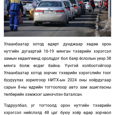
Улаанбаатар хотод өдөрт дунджаар хөдөө орон
нутгийн дугаартай 16-19 мянган тээврийн хэрэгсэл
замын хөдөлгөөнд оролцдог бол баяр ёслолын үеэр 38
мянга болж өсдөг байна. Үүнтэй холбоотойгоор
Улаанбаатар хотод зорчих тээврийн хэрэгслийн тоог
бууруулах зорилгоор НИТХ-ын 2024 оны хоёрдугаар
сарын 8-ны өдрийн тогтоолоор авто зам ашигласны
төлбөрийн хэмжээг шинэчлэн баталсан.
Тодруулбал, уг тогтоолд орон нутгийн тээврийн
хэрэгсэл нийслэлд 48 цаг буюу хоёр өдөр зорчвол