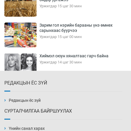
Уржигдар 15 цаг 30 мин
Зарим гол нэрийн барааны үнэ өмнөх
сарынхаас буурчээ
Уржигдар 15 цаг 00 мин
Хиймэл оюун хяналтаас гарч байна
Уржигдар 14 цаг 30 мин
РЕДАКЦЫН ЁС ЗҮЙ
Эмэгтэйчүүд Бээжин, эрэгтэйчүүд Японд
бэлтгэл базаахаар хилийн дээс алхлаа
Уржигдар 14 цаг 00 мин
Редакцын ёс зүй
СУРТАЛЧИЛГАА БАЙРШУУЛАХ
АНУ-ын Цэргийн кибер командлалаын
ажилтнууд амиа хорлох явдал эрс
нэмэгджээ
Үнийн санал харах