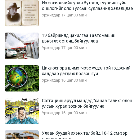
Их зохиолчийн уран бүтээл, туурвил зүйн
онцлогийг олон улсын судлаачид хэлэлцлээ
Уржигдар 17 цаг 30 мин
19 байршилд цахилгаан автомашин
цэнэглэх станц байгууллаа
Уржигдар 17 цаг 00 мин
Циклоспора шимэгчээс үүдэлтэй гэдэсний
халдвар дэгдэж болзошгүй
Уржигдар 16 цаг 30 мин
Сэтгэцийн эрүүл мэндэд “санаа тавих” олон
улсын хурал зохион байгуулна
Уржигдар 16 цаг 00 мин
Улаан буудай ихэнх талбайд 10-12 см-ээр
өндөр ургажээ