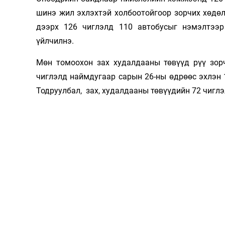
шинэ жил эхлэхтэй холбоотойгоор зорчих хөдө
Олимп 2024
дээрх 126 чиглэлд 110 автобусыг нэмэлтээр
үйлчилнэ.
Мөн томоохон зах худалдааны төвүүд рүү зор
чиглэлд наймдугаар сарын 26-ны өдрөөс эхлэн 
Тодруулбал, зах, худалдааны төвүүдийн 72 чиглэ