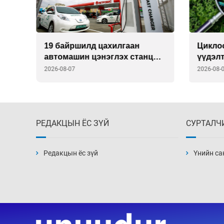
,
19 байршилд цахилгаан
Цикло
лон
автомашин цэнэглэх станц
үүдэл
ээ
байгууллаа
дэгдэ
2026-08-07
2026-08-
РЕДАКЦЫН ЁС ЗҮЙ
СУРТАЛЧ
Редакцын ёс зүй
Үнийн са