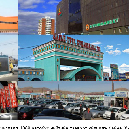
Ханш
Хэрэг з
Эрэлттэй мэдээ
Эрүүл м
Хууль ёс
Хүмүүс
Албаны 
Бусад
Life style
Ярилцл
Зөвлөгөө
Хоймор
Өнөөдрийн тухай
Уншигч-
чиглэлд 1069 автобус нийтийн тээвэрт үйлчилж байна. Х
өл