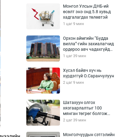
Урлагтай яриа
Монгол Улсын ДНБ-ий
өрчил
өсөлт энэ онд 5.8 хувьд
хадгалагдах төлөвтэй
энд-Эрхэм баян
1 цаг 9 мин
Орхон аймгийн “Будда
вилла”-гийн захиалагчид
хүний үг
ордероо авч чадахгүйд
хүрэх вий
1 цаг 39 мин
Хүсэл байвч хүч нь
хүрдэггүй О.Саранчулуун
ага
Бусад
2 цаг 9 мин
Фото
сурвалжлагч
Видео
Шатахуун олгох
Инфографик
хязгаарлалтыг 100
мянган төгрөг болгож
Санал асуулга
нэмлээ
2 цаг 39 мин
Монголчуудын сэтгэлийн
ичээлийн