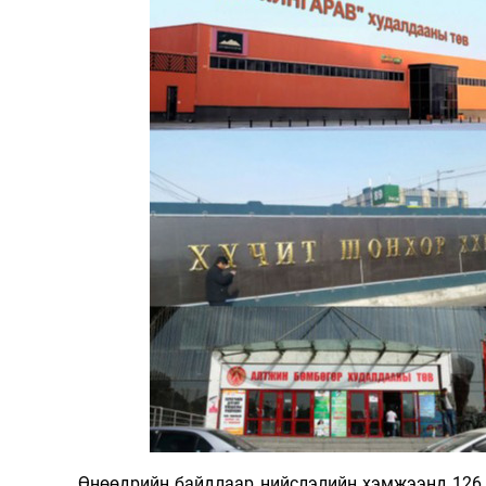
126-гийн НЭГ
Ертөнц
Спорт
Нийгэм
Бөх
Техник технологи
Сагсан бөмбөг
Шинжлэх ухаан
Хөлбөмбөг
Сонин хачин
Олимпын төрөл
Дэлхийн монгол
Тулааны спорт
Өнөөдрийн байдлаар нийслэлийн хэмжээнд 126 
Олимпын бус төр