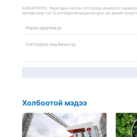
АНХААРУУЛГА: Уншигчдын бичсэн сэтгэгдэлд unuudur.mn хариуцла
хязгаарласан тул Та сэтгэгдэл бичихдээ бусдын эрх ашгийг хүндэтг
Холбоотой мэдээ