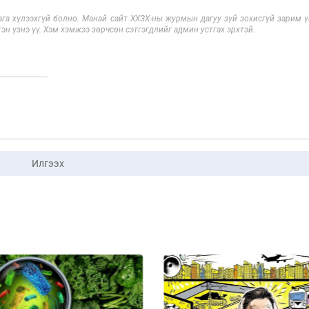
га хүлээхгүй болно. Манай сайт ХХЗХ-ны журмын дагуу зүй зохисгүй зарим үг
эн үзнэ үү. Хэм хэмжээ зөрчсөн сэтгэгдлийг админ устгах эрхтэй.
Илгээх