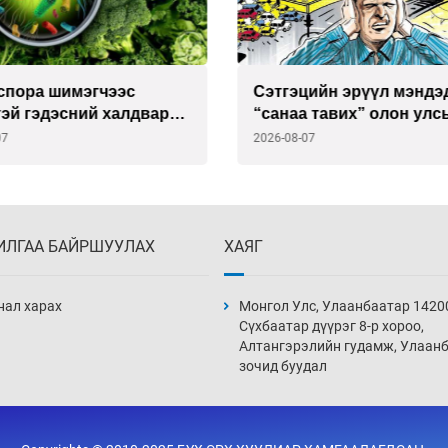
спора шимэгчээс
Сэтгэцийн эрүүл мэндэ
тэй гэдэсний халдвар
“санаа тавих” олон улс
ж болзошгүй
хурал зохион байгуулн
07
2026-08-07
ИЛГАА БАЙРШУУЛАХ
ХАЯГ
нал харах
Монгол Улс, Улаанбаатар 1420
Сүхбаатар дүүрэг 8-р хороо,
Алтангэрэлийн гудамж, Улаан
зочид буудал