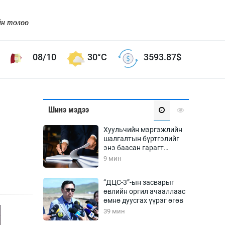
йн төлөө
08/10
30°C
3593.87
$
Соёл урлаг
Шинэ мэдээ
ой хөгжлийн зорилго -
Сонгодог урлаг
Хуульчийн мэргэжлийн
Ардын урлаг
шалгалтын бүртгэлийг
энэ баасан гарагт
Дүрслэх урлаг
эхлүүлнэ
9 мин
Өв соёл
таг
Кино урлаг
“ДЦС-3”-ын засварыг
өвлийн оргил ачааллаас
 орчин
Цирк
өмнө дуусгах үүрэг өгөв
ол
39 мин
Рок поп, хип хоп
энд