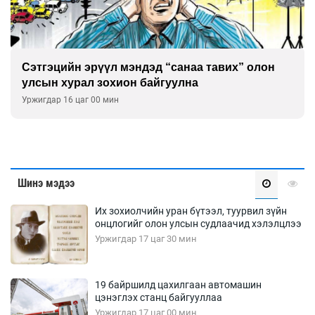
Сэтгэцийн эрүүл мэндэд “санаа тавих” олон
улсын хурал зохион байгуулна
Уржигдар 16 цаг 00 мин
Шинэ мэдээ
Их зохиолчийн уран бүтээл, туурвил зүйн
онцлогийг олон улсын судлаачид хэлэлцлээ
Уржигдар 17 цаг 30 мин
19 байршилд цахилгаан автомашин
цэнэглэх станц байгууллаа
Уржигдар 17 цаг 00 мин