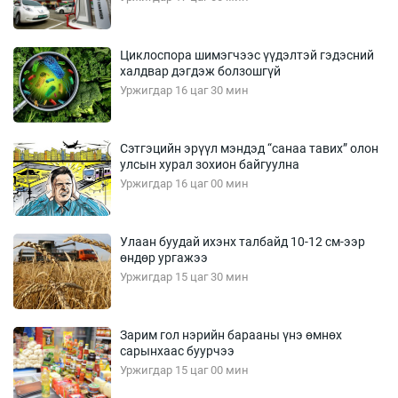
Циклоспора шимэгчээс үүдэлтэй гэдэсний
халдвар дэгдэж болзошгүй
Уржигдар 16 цаг 30 мин
Сэтгэцийн эрүүл мэндэд “санаа тавих” олон
улсын хурал зохион байгуулна
Уржигдар 16 цаг 00 мин
Улаан буудай ихэнх талбайд 10-12 см-ээр
өндөр ургажээ
Уржигдар 15 цаг 30 мин
Зарим гол нэрийн барааны үнэ өмнөх
сарынхаас буурчээ
Уржигдар 15 цаг 00 мин