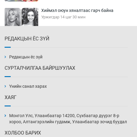
Хиймэл оюун хяналтаас гарч байна
Уржигдар 14 цаг 30 мин
РЕДАКЦЫН ЁС ЗҮЙ
Эмэгтэйчүүд Бээжин, эрэгтэйчүүд Японд
бэлтгэл базаахаар хилийн дээс алхлаа
Уржигдар 14 цаг 00 мин
Редакцын ёс зүй
СУРТАЛЧИЛГАА БАЙРШУУЛАХ
АНУ-ын Цэргийн кибер командлалаын
ажилтнууд амиа хорлох явдал эрс
нэмэгджээ
Үнийн санал харах
Уржигдар 13 цаг 52 мин
ХАЯГ
Монголын шигшээ Хонконгийн багийг ялж,
эхний хожлоо авлаа
Монгол Улс, Улаанбаатар 14200, Сүхбаатар дүүрэг 8-р
Уржигдар 13 цаг 30 мин
хороо, Алтангэрэлийн гудамж, Улаанбаатар зочид буудал
ХОЛБОО БАРИХ