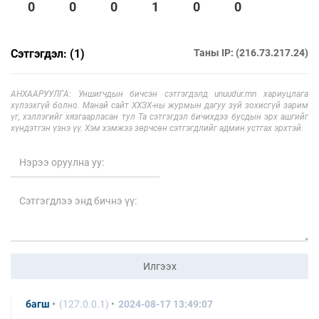
0
0
0
1
0
0
Сэтгэгдэл: (1)
Таны IP: (216.73.217.24)
АНХААРУУЛГА: Уншигчдын бичсэн сэтгэгдэлд unuudur.mn хариуцлага
хүлээхгүй болно. Манай сайт ХХЗХ-ны журмын дагуу зүй зохисгүй зарим
үг, хэллэгийг хязгаарласан тул Та сэтгэгдэл бичихдээ бусдын эрх ашгийг
хүндэтгэн үзнэ үү. Хэм хэмжээ зөрчсөн сэтгэгдлийг админ устгах эрхтэй.
Илгээх
багш
(127.0.0.1)
2024-08-17 13:49:07