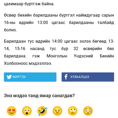
цахимаар бүртгэж байна.
Өсвөр бөхийн барилдааны бүртгэл наймдугаар сарын
16-ны өдрийн 13:00 цагаас барилдааны талбайд
болно.
Барилдаан тус өдрийн 14:00 цагаас эхлэх бөгөөд 13-
14, 15-16 насанд тус бүр 32 өсвөрийн бөх
барилдана гэж Монголын Үндэсний Бөхийн
Холбооноос мэдээллээ.
ЖИРГЭХ
ХУВААЛЦАХ
Энэ мэдээ танд ямар санагдав?