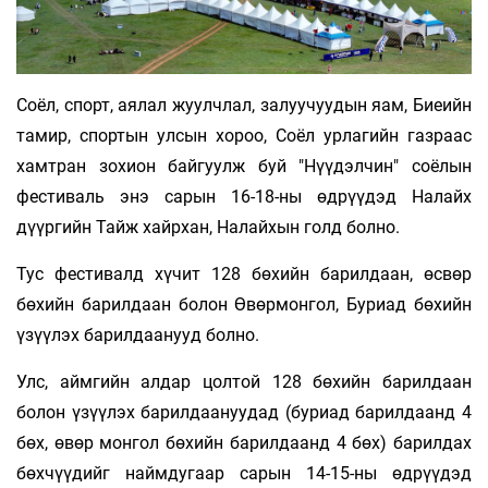
Соёл, спорт, аялал жуулчлал, залуучуудын яам, Биеийн
тамир, спортын улсын хороо, Соёл урлагийн газраас
хамтран зохион байгуулж буй "Нүүдэлчин" соёлын
фестиваль энэ сарын 16-18-ны өдрүүдэд Налайх
дүүргийн Тайж хайрхан, Налайхын голд болно.
Тус фестивалд хүчит 128 бөхийн барилдаан, өсвөр
бөхийн барилдаан болон Өвөрмонгол, Буриад бөхийн
үзүүлэх барилдаанууд болно.
Улс, аймгийн алдар цолтой 128 бөхийн барилдаан
болон үзүүлэх барилдаануудад (буриад барилдаанд 4
бөх, өвөр монгол бөхийн барилдаанд 4 бөх) барилдах
бөхчүүдийг наймдугаар сарын 14-15-ны өдрүүдэд