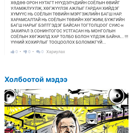
ХӨДӨӨ ОРОН НУТАГТ НҮҮДЭЛЧДИЙН СОЁЛЫН ӨВИЙГ
УЛАМЖЛУУЛЖ, ХӨГЖҮҮЛЭХ АЖЛЫГ ГАРДАН ХИЙДЭГ
ХҮМҮҮС НЬ СОЁЛЫН ТӨВИЙН МЭРГЭЖЛИЙН БАГШ НАР.
ХАРАМСАЛТАЙ НЬ СОЁЛЫН ТӨВИЙН ХӨГЖИМ, БҮЖГИЙН
БАГШ НАРЫГ БЭЛТГЭДЭГ БАЙСАН ТОГТОЛЦООГ СУИС-н
ЗАХИРАЛ Э.СОНИНТОГОС УСТГАСАН НЬ МОНГОЛЫН
СОЁЛЫН ХӨГЖИЛД ХАР ТОЛБО БОЛОН ҮЛДЭЖ БАЙНА... !!!
ҮҮНИЙ ХОХИРЛЫГ ТООЦООЛОХ БОЛОМЖГҮЙ...
0
0
0
Хариулах
Холбоотой мэдээ