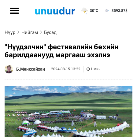
30°C
3593.87
$
Нүүр
Нийгэм
Бусад
"Нүүдэлчин" фестивалийн бөхийн
барилдаанууд маргааш эхэлнэ
Б.Мөнхсайхан
2024-08-15 13:22
1 мин