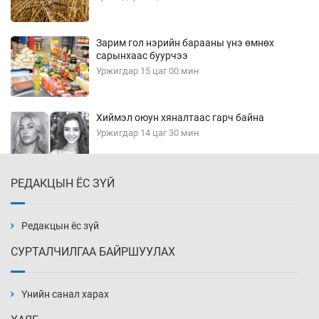
Зарим гол нэрийн барааны үнэ өмнөх
сарынхаас буурчээ
Уржигдар 15 цаг 00 мин
Хиймэл оюун хяналтаас гарч байна
Уржигдар 14 цаг 30 мин
РЕДАКЦЫН ЁС ЗҮЙ
Эмэгтэйчүүд Бээжин, эрэгтэйчүүд Японд
бэлтгэл базаахаар хилийн дээс алхлаа
Уржигдар 14 цаг 00 мин
Редакцын ёс зүй
СУРТАЛЧИЛГАА БАЙРШУУЛАХ
АНУ-ын Цэргийн кибер командлалаын
ажилтнууд амиа хорлох явдал эрс
нэмэгджээ
Үнийн санал харах
Уржигдар 13 цаг 52 мин