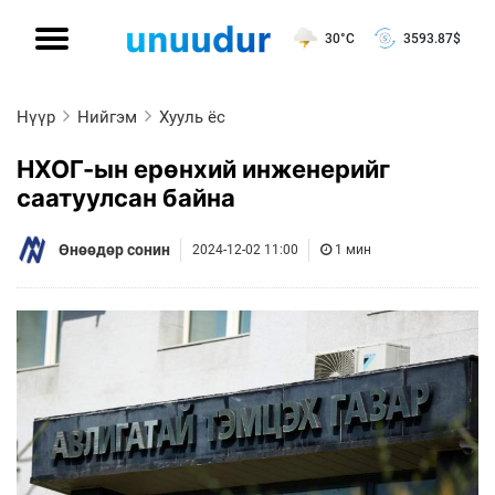
30°C
3593.87
$
Нүүр
Нийгэм
Хууль ёс
НХОГ-ын ерөнхий инженерийг
саатуулсан байна
Өнөөдөр сонин
2024-12-02 11:00
1 мин