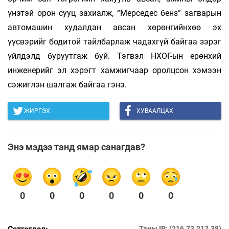
үнэтэй орон сууц захиалж, “Мерседес бенз” загварын
автомашин худалдан авсан хөрөнгийнхөө эх
үүсвэрийг бодитой тайлбарлаж чадахгүй байгаа зэрэг
үйлдэлд буруутгаж буй. Тэгвэл НХОГ-ын ерөнхий
инженерийг эл хэрэгт хамжигчаар оролцсон хэмээн
сэжиглэн шалгаж байгаа гэнэ.
ЖИРГЭХ
ХУВААЛЦАХ
Энэ мэдээ танд ямар санагдав?
0
0
0
0
0
0
Таны IP: (216.73.217.38)