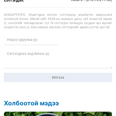
Сэтгэгдэл:
АНХААРУУЛГА: Уншигчдын бичсэн сэтгэгдэлд unuudur.mn хариуцлага
хүлээхгүй болно. Манай сайт ХХЗХ-ны журмын дагуу зүй зохисгүй зарим
үг, хэллэгийг хязгаарласан тул Та сэтгэгдэл бичихдээ бусдын эрх ашгийг
хүндэтгэн үзнэ үү. Хэм хэмжээ зөрчсөн сэтгэгдлийг админ устгах эрхтэй.
Илгээх
Холбоотой мэдээ