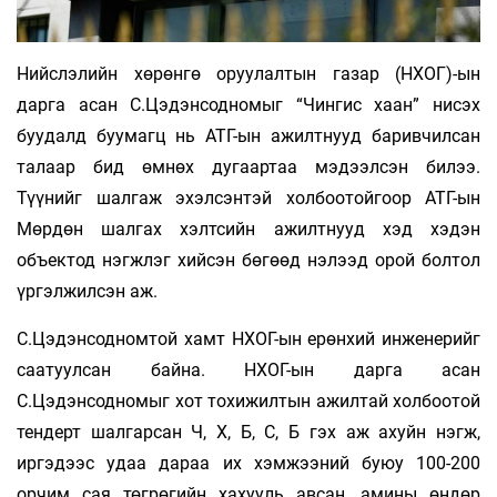
Нийслэлийн хөрөнгө оруулалтын газар (НХОГ)-ын
дарга асан С.Цэдэнсодномыг “Чингис хаан” нисэх
буудалд буумагц нь АТГ-ын ажилтнууд баривчилсан
талаар бид өмнөх дугаартаа мэдээлсэн билээ.
Түүнийг шалгаж эхэлсэнтэй холбоотойгоор АТГ-ын
Мөрдөн шалгах хэлтсийн ажилтнууд хэд хэдэн
объектод нэгжлэг хийсэн бөгөөд нэлээд орой болтол
үргэлжилсэн аж.
С.Цэдэнсодномтой хамт НХОГ-ын ерөнхий инженерийг
саатуулсан байна. НХОГ-ын дарга асан
С.Цэдэнсодномыг хот тохижилтын ажилтай холбоотой
тендерт шалгарсан Ч, Х, Б, С, Б гэх аж ахуйн нэгж,
иргэдээс удаа дараа их хэмжээний буюу 100-200
орчим сая төгрөгийн хахууль авсан, амины өндөр