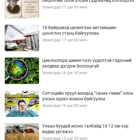
онцлогийг олон улсын судлаачид хэлэлцлээ
Уржигдар 17 цаг 30 мин
19 байршилд цахилгаан автомашин
цэнэглэх станц байгууллаа
Уржигдар 17 цаг 00 мин
Циклоспора шимэгчээс үүдэлтэй гэдэсний
халдвар дэгдэж болзошгүй
Уржигдар 16 цаг 30 мин
Сэтгэцийн эрүүл мэндэд “санаа тавих” олон
улсын хурал зохион байгуулна
Уржигдар 16 цаг 00 мин
Улаан буудай ихэнх талбайд 10-12 см-ээр
өндөр ургажээ
Уржигдар 15 цаг 30 мин