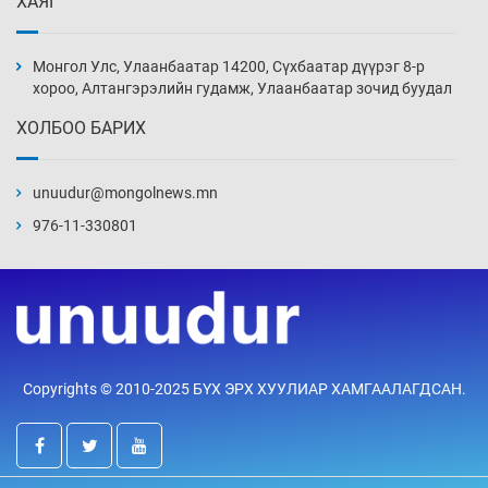
ХАЯГ
Монголын шигшээ Хонконгийн багийг ялж,
эхний хожлоо авлаа
Монгол Улс, Улаанбаатар 14200, Сүхбаатар дүүрэг 8-р
Уржигдар 13 цаг 30 мин
хороо, Алтангэрэлийн гудамж, Улаанбаатар зочид буудал
ХОЛБОО БАРИХ
Техникийн өндөр үзүүлэлттэй агаарын хөлөг
худалдан авах хүсэлтээ уламжлав
unuudur@mongolnews.mn
Уржигдар 13 цаг 00 мин
976-11-330801
“Шатахууны бус, бодлогын хомсдол
нүүрлээд байна”
Уржигдар 12 цаг 30 мин
Дөрвөн чиглэлд шөнийн автобус иргэдэд
Copyrights © 2010-2025 БҮХ ЭРХ ХУУЛИАР ХАМГААЛАГДСАН.
үйлчилж буй гэв
Уржигдар 12 цаг 00 мин