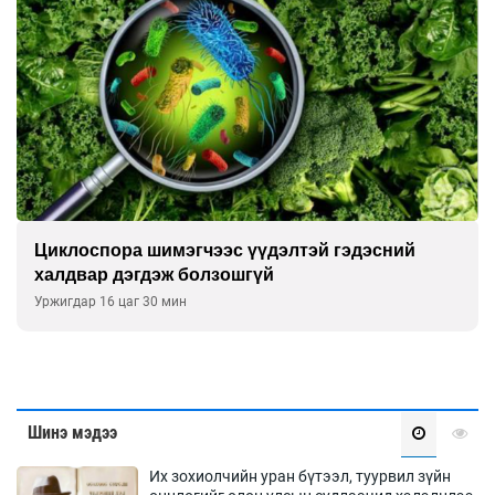
 гэдэсний
Сэтгэцийн эрүүл мэндэд “санаа 
улсын хурал зохион байгуулна
Уржигдар 16 цаг 00 мин
Шинэ мэдээ
Их зохиолчийн уран бүтээл, туурвил зүйн