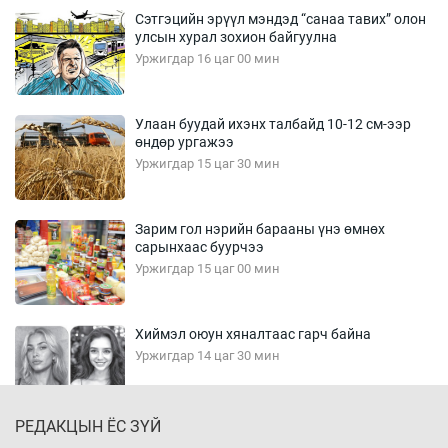
Сэтгэцийн эрүүл мэндэд “санаа тавих” олон
улсын хурал зохион байгуулна
Уржигдар 16 цаг 00 мин
Улаан буудай ихэнх талбайд 10-12 см-ээр
өндөр ургажээ
Уржигдар 15 цаг 30 мин
Зарим гол нэрийн барааны үнэ өмнөх
сарынхаас буурчээ
Уржигдар 15 цаг 00 мин
Хиймэл оюун хяналтаас гарч байна
Уржигдар 14 цаг 30 мин
РЕДАКЦЫН ЁС ЗҮЙ
Эмэгтэйчүүд Бээжин, эрэгтэйчүүд Японд