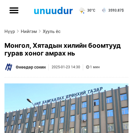
30°C
3593.87
$
Нүүр
Нийгэм
Хууль ёс
Монгол, Хятадын хилийн боомтууд
гурав хоног амрах нь
Өнөөдөр сонин
2025-01-23 14:30
1 мин