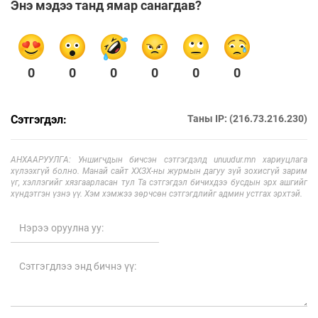
Энэ мэдээ танд ямар санагдав?
0
0
0
0
0
0
Сэтгэгдэл:
Таны IP: (216.73.216.230)
АНХААРУУЛГА: Уншигчдын бичсэн сэтгэгдэлд unuudur.mn хариуцлага
хүлээхгүй болно. Манай сайт ХХЗХ-ны журмын дагуу зүй зохисгүй зарим
үг, хэллэгийг хязгаарласан тул Та сэтгэгдэл бичихдээ бусдын эрх ашгийг
хүндэтгэн үзнэ үү. Хэм хэмжээ зөрчсөн сэтгэгдлийг админ устгах эрхтэй.