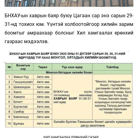
БНХАУ-ын хаврын баяр буюу Цагаан сар энэ сарын 29-
31-нд тохиох юм. Үүнтэй холбоотой­гоор хилийн зарим
боомтыг амраахаар болсныг Хил хамгаалах ерөн­хий
газраас мэдээлэв.