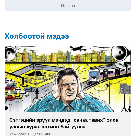
Илгээх
Холбоотой мэдээ
Сэтгэцийн эрүүл мэндэд “санаа тавих” олон
улсын хурал зохион байгуулна
Уржигдар 16 цаг 00 мин