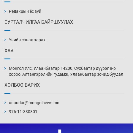
бэлтгэл базаахаар хилийн дээс алхлаа
Уржигдар 14 цаг 00 мин
Редакцын ёс зүй
СУРТАЛЧИЛГАА БАЙРШУУЛАХ
АНУ-ын Цэргийн кибер командлалаын
ажилтнууд амиа хорлох явдал эрс
нэмэгджээ
Үнийн санал харах
Уржигдар 13 цаг 52 мин
ХАЯГ
Монголын шигшээ Хонконгийн багийг ялж,
эхний хожлоо авлаа
Монгол Улс, Улаанбаатар 14200, Сүхбаатар дүүрэг 8-р
Уржигдар 13 цаг 30 мин
хороо, Алтангэрэлийн гудамж, Улаанбаатар зочид буудал
ХОЛБОО БАРИХ
Техникийн өндөр үзүүлэлттэй агаарын хөлөг
худалдан авах хүсэлтээ уламжлав
unuudur@mongolnews.mn
Уржигдар 13 цаг 00 мин
976-11-330801
“Шатахууны бус, бодлогын хомсдол
нүүрлээд байна”