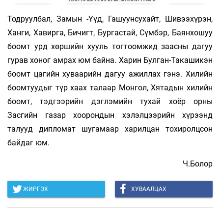
Тод­руулбал, Замын -Үүд, Гашуун­сухайт, Шивээ­хүрэн,
Ханги, Хавирга, Бичигт, Бургас­тай, Сүмбэр, Баянхошуу
боомт урд хөршийн хууль тог­тоомжид заасны дагуу
гурав хоног амрах юм байна. Харин Булган-Такашикэн
боомт цагийн хуваарийн дагуу ажил­лах гэнэ. Хилийн
боомтуудыг түр хаах талаар Монгол, Хятадын хилийн
боомт, тэдгээрийн дэглэмийн ту­хай хоёр орны
Засгийн газар хоорондын хэлэлцээрийн хү­рээнд
талууд дипломат шугамаар харилцан тохиролц­сон
байдаг юм.
Ч.Болор
ЖИРГЭХ
ХУВААЛЦАХ