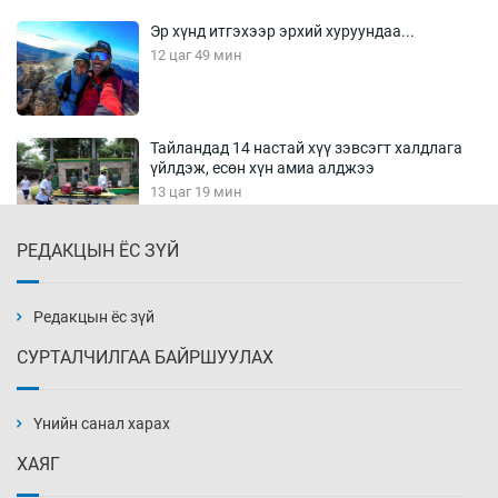
Эр хүнд итгэхээр эрхий хуруундаа...
12 цаг 49 мин
Тайландад 14 настай хүү зэвсэгт халдлага
үйлдэж, есөн хүн амиа алджээ
13 цаг 19 мин
РЕДАКЦЫН ЁС ЗҮЙ
Хүннү рок буюу монгол онгод
13 цаг 49 мин
Редакцын ёс зүй
СУРТАЛЧИЛГАА БАЙРШУУЛАХ
Сарьсан багваахайнууд голын эрэг дагуух
барилга, байгууламжийн дээвэрт үүрлэжээ
Үнийн санал харах
14 цаг 19 мин
ХАЯГ
Цагдаагийн алба хаагчийг мөргөж зугтсан