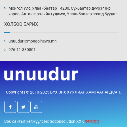
этгээдийг илрүүлэв
Монгол Улс, Улаанбаатар 14200, Сүхбаатар дүүрэг 8-р
14 цаг 49 мин
хороо, Алтангэрэлийн гудамж, Улаанбаатар зочид буудал
ХОЛБОО БАРИХ
Нүүрс-пиролизийн үйлдвэр байгуулах
тогтоолын төслийг батлав
unuudur@mongolnews.mn
15 цаг 19 мин
976-11-330801
Б.Хулан ДАШТ-д түрүүлж, Г.Монголжин
хошой хүрэл медальтан болов
15 цаг 34 мин
Хуульчийн мэргэжлийн шалгалтын
Copyrights © 2010-2025 БҮХ ЭРХ ХУУЛИАР ХАМГААЛАГДСАН.
бүртгэлийг энэ баасан гарагт эхлүүлнэ
15 цаг 49 мин
“ДЦС-3”-ын засварыг өвлийн оргил
Вэб сайтыг хөгжүүлсэн: Sodonsolution ХХК
ачааллаас өмнө дуусгах үүрэг өгөв