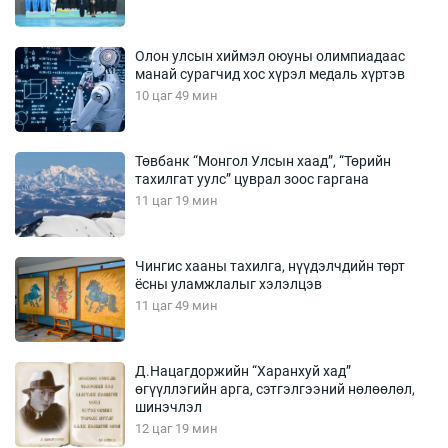
Олон улсын хиймэл оюуны олимпиадаас
манай сурагчид хос хүрэл медаль хүртэв
10 цаг 49 мин
Төвбанк “Монгол Улсын хаад”, “Төрийн
тахилгат уулс” цуврал зоос гаргана
11 цаг 19 мин
Чингис хааны тахилга, нүүдэлчдийн төрт
ёсны уламжлалыг хэлэлцэв
11 цаг 49 мин
Д.Нацагдоржийн “Харанхуй хад”
өгүүллэгийн арга, сэтгэлгээний нөлөөлөл,
шинэчлэл
12 цаг 19 мин