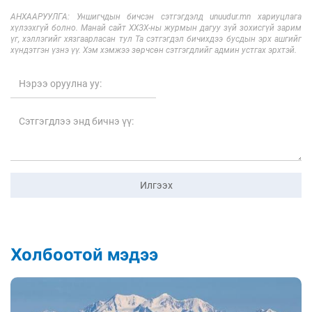
АНХААРУУЛГА: Уншигчдын бичсэн сэтгэгдэлд unuudur.mn хариуцлага
хүлээхгүй болно. Манай сайт ХХЗХ-ны журмын дагуу зүй зохисгүй зарим
үг, хэллэгийг хязгаарласан тул Та сэтгэгдэл бичихдээ бусдын эрх ашгийг
хүндэтгэн үзнэ үү. Хэм хэмжээ зөрчсөн сэтгэгдлийг админ устгах эрхтэй.
Илгээх
Холбоотой мэдээ