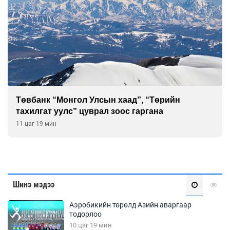
Төвбанк “Монгол Улсын хаад”, “Төрийн
тахилгат уулс” цуврал зоос гаргана
11 цаг 19 мин
Шинэ мэдээ
Аэробикийн төрөлд Азийн аваргаар
тодорлоо
10 цаг 19 мин