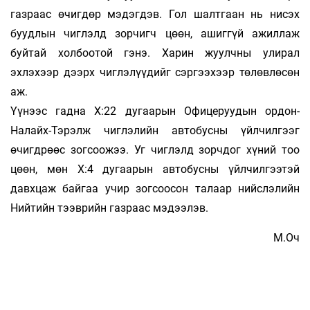
газраас өчигдөр мэдэгдэв. Гол шалтгаан нь нисэх
буудлын чиглэлд зорчигч цөөн, ашиггүй ажиллаж
буйтай холбоотой гэнэ. Харин жуулчны улирал
эхлэхээр дээрх чиглэлүүдийг сэргээхээр төлөвлөсөн
аж.
Үүнээс гадна Х:22 дугаарын Офицеруудын ордон-
Налайх-Тэрэлж чиглэлийн автобусны үйлчилгээг
өчигдрөөс зогсоожээ. Уг чиглэлд зорчдог хүний тоо
цөөн, мөн Х:4 дугаарын автобусны үйлчилгээтэй
давхцаж байгаа учир зогсоосон талаар нийслэлийн
Нийтийн тээврийн газраас мэдээлэв.
М.Оч