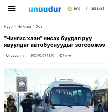
30°C
3593.46
$
Нүүр
Нийгэм
Хот
“Чингис хаан” нисэх буудал руу
явуулдаг автобуснуудыг зогсоожээ
Unuudur.mn
2025-02-05 12:00
1 мин