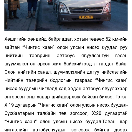
Хөшигийн хөндийд байрладаг, хотын төвөөс 52 км-ийн
зайтай “Чингис хаан” олон улсын нисэх буудал руу
нийтийн тээврийн автобус явуулсангүй гэсэн
шүүмжлэл өнгөрсөн жил байсхийгээд л гардаг байв.
Олон нийтийн санал, шүүмжлэлийн дагуу нийслэлийн
Нийтийн тээврийн бодлогын газраас “Чингис хаан”
нисэх буудлын чиглэлд хэд хэдэн автобус явуулахаар
өнгөрсөн оны хавар шийдвэрлэж байсан билээ. Гэтэл
Х:19 дугаарын “Чингис хаан” олон улсын нисэх буудал-
Сүхбаатарын талбайн төв зогсоол, Х:20 дугаартай
“Чингис хаан” олон улсын нисэх буудал-Таван шар
чиглэлийн автобуснуудыг зогсоож буйгаа дээрх