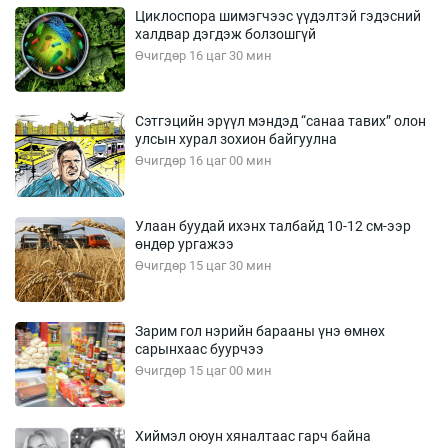
Циклоспора шимэгчээс үүдэлтэй гэдэсний
халдвар дэгдэж болзошгүй
Өчигдөр 16 цаг 30 мин
Сэтгэцийн эрүүл мэндэд “санаа тавих” олон
улсын хурал зохион байгуулна
Өчигдөр 16 цаг 00 мин
Улаан буудай ихэнх талбайд 10-12 см-ээр
өндөр ургажээ
Өчигдөр 15 цаг 30 мин
Зарим гол нэрийн барааны үнэ өмнөх
сарынхаас буурчээ
Өчигдөр 15 цаг 00 мин
Хиймэл оюун хяналтаас гарч байна