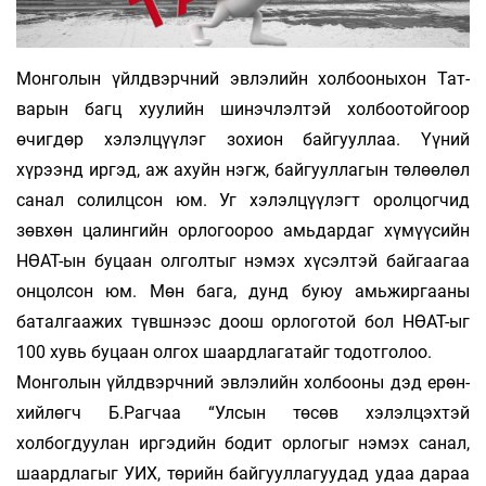
Монголын үйлдвэрчний эвлэлийн холбооныхон Тат­
варын багц хуулийн шинэчлэлтэй холбоотойгоор
өчигдөр хэ­лэл­­цүүлэг зохион байгууллаа. Үүний
хүрээнд иргэд, аж ахуйн нэгж, байгууллагын төлөөлөл
санал солилцсон юм. Уг хэ­лэл­цүү­лэгт оролцогчид
зөвхөн цалингийн орлогоороо амь­дар­даг хүмүүсийн
НӨАТ-ын буцаан олголтыг нэмэх хүсэлтэй бай­гаа­гаа
онцолсон юм. Мөн бага, дунд буюу амьжиргааны
батал­гаажих түвшнээс доош орлоготой бол НӨАТ-ыг
100 хувь буцаан олгох шаардлагатайг тодотголоо.
Монголын үйлдвэрчний эвлэлийн холбооны дэд ерөн­
хий­лөгч Б.Рагчаа “Улсын төсөв хэлэлцэхтэй
холбогдуулан иргэдийн бодит орлогыг нэмэх санал,
шаардлагыг УИХ, төрийн байгууллагуудад удаа дараа