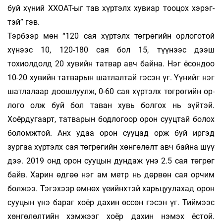
буй хүний ХХОАТ-ыг тав хүртэлх хувиар тооцох хэ­рэг­
тэй” гэв.
Тэрбээр мөн “120 сая хүртэлх төгрөгийн орлоготой
хүнээс 10, 120-180 сая бол 15, түүнээс дээш
тохиолдолд 20 хувийн татвар авч байна. Нэг ёсондоо
10-20 хувийн татварын шатлалтай гэсэн үг. Үүнийг нэг
шатлалаар доошлуулж, 0-60 сая хүртэлх төгрөгийн ор­
лого олж буй бол таван хувь болгох нь зүйтэй.
Хоёрдугаарт, татварын бодлогоор орон сууцтай болох
боломжтой. Анх удаа орон сууцад орж буй иргэд
зургаа хүртэлх сая төгрөгийн хөнгөлөлт авч байна шүү
дээ. 2019 онд орон сууцын дундаж үнэ 2.5 сая төгрөг
байв. Харин өдгөө нэг ам метр нь дөрвөн сая орчим
болжээ. Тэгэхээр өмнөх үеийнхтэй харьцуулахад орон
сууцын үнэ бараг хоёр дахин өссөн гэсэн үг. Тиймээс
хөнгөлөлтийн хэмжээг хоёр дахин нэмэх ёстой.