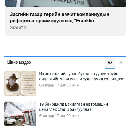
Засгийн газар төрийн өмчит компаниудын
реформыг эрчимжүүлэхэд “Franklin
Templeton”-той хамтарна
2026-07-31
Шинэ мэдээ
Их зохиолчийн уран бүтээл, туурвил зүйн
онцлогийг олон улсын судлаачид хэлэлцлээ
Өчигдөр 17 цаг 30 мин
19 байршилд цахилгаан автомашин
цэнэглэх станц байгууллаа
Өчигдөр 17 цаг 00 мин