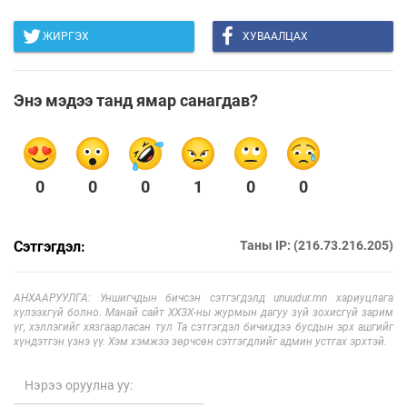
ЖИРГЭХ
ХУВААЛЦАХ
Энэ мэдээ танд ямар санагдав?
0
0
0
1
0
0
Сэтгэгдэл:
Таны IP: (216.73.216.205)
АНХААРУУЛГА: Уншигчдын бичсэн сэтгэгдэлд unuudur.mn хариуцлага
хүлээхгүй болно. Манай сайт ХХЗХ-ны журмын дагуу зүй зохисгүй зарим
үг, хэллэгийг хязгаарласан тул Та сэтгэгдэл бичихдээ бусдын эрх ашгийг
хүндэтгэн үзнэ үү. Хэм хэмжээ зөрчсөн сэтгэгдлийг админ устгах эрхтэй.