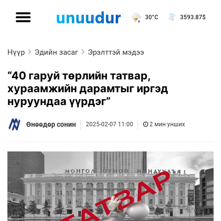
30°C
3593.87
$
Нүүр
Эдийн засаг
Эрэлттэй мэдээ
“40 гаруй төрлийн татвар,
хураамжийн дарамтыг иргэд
нуруундаа үүрдэг”
Өнөөдөр сонин
2025-02-07 11:00
2 мин унших