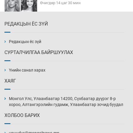
Өчигдөр 14 цаг 30 мин
РЕДАКЦЫН ЁС ЗҮЙ
Эмэгтэйчүүд Бээжин, эрэгтэйчүүд Японд
бэлтгэл базаахаар хилийн дээс алхлаа
Өчигдөр 14 цаг 00 мин
Редакцын ёс зүй
СУРТАЛЧИЛГАА БАЙРШУУЛАХ
АНУ-ын Цэргийн кибер командлалаын
ажилтнууд амиа хорлох явдал эрс
нэмэгджээ
Үнийн санал харах
Өчигдөр 13 цаг 52 мин
ХАЯГ
Монголын шигшээ Хонконгийн багийг ялж,
эхний хожлоо авлаа
Монгол Улс, Улаанбаатар 14200, Сүхбаатар дүүрэг 8-р
Өчигдөр 13 цаг 30 мин
хороо, Алтангэрэлийн гудамж, Улаанбаатар зочид буудал
ХОЛБОО БАРИХ
Техникийн өндөр үзүүлэлттэй агаарын хөлөг
худалдан авах хүсэлтээ уламжлав
Өчигдөр 13 цаг 00 мин