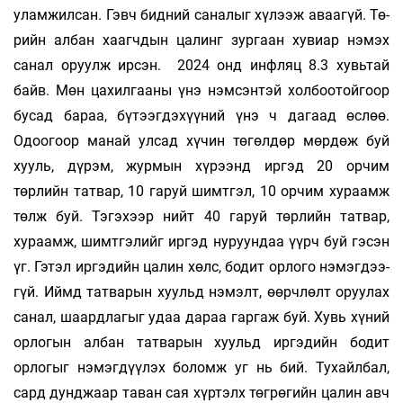
уламжилсан. Гэвч бидний саналыг хүлээж аваагүй. Тө­
рийн албан хаагчдын цалинг зургаан хувиар нэмэх
санал оруулж ирсэн. 2024 онд инфляц 8.3 хувь­тай
байв. Мөн цахилгааны үнэ нэм­сэнтэй холбоотойгоор
бусад бараа, бүтээгдэхүүний үнэ ч дагаад өслөө.
Одоогоор манай улсад хүчин төгөлдөр мөрдөж буй
хууль, дүрэм, жур­мын хүрээнд иргэд 20 орчим
төрлийн татвар, 10 га­руй шимтгэл, 10 орчим хураамж
төлж буй. Тэгэхээр нийт 40 гаруй төрлийн татвар,
хураамж, шимтгэлийг иргэд нуруундаа үүрч буй гэсэн
үг. Гэтэл иргэдийн цалин хөлс, бодит орлого нэмэг­дээ­
гүй. Иймд татварын хуульд нэмэлт, өөрчлөлт оруулах
санал, шаард­ла­гыг удаа дараа гаргаж буй. Хувь хүний
орлогын албан тат­варын хуульд иргэдийн бодит
орлогыг нэмэгдүүлэх боломж уг нь бий. Ту­хайлбал,
сард дунджаар та­ван сая хүртэлх төгрөгийн ца­лин авч