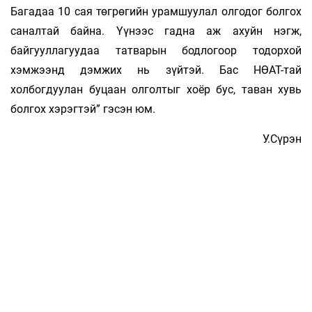
Багадаа 10 сая төгрөгийн урамшуулал олгодог болгох
саналтай байна. Үүнээс гадна аж ахуйн нэгж,
байгууллагуудаа тат­варын бодлогоор тодорхой
хэмжээнд дэмжих нь зүйтэй. Бас НӨАТ-тай
холбогдуулан буцаан олголтыг хоёр бус, та­ван хувь
болгох хэрэгтэй” гэсэн юм.
У.Сүрэн