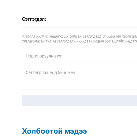
Сэтгэгдэл:
АНХААРУУЛГА: Уншигчдын бичсэн сэтгэгдэлд unuudur.mn хариуцла
хязгаарласан тул Та сэтгэгдэл бичихдээ бусдын эрх ашгийг хүндэтг
Холбоотой мэдээ