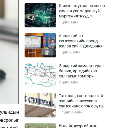
Урлагтай яриа
Шинжлэх ухаанаа хөсөр
өрчил
хаясан улс чадваргүй
мэргэжилтнүүд л
энд-Эрхэм баян
“үйлдвэрлэдэг”
1 цаг 8 мин
Аппликэйшн
хөгжүүлэхийн оронд
хүний үг
ажлаа хий, Г.Дамдинням
сайд аа
1 цаг 38 мин
Эвдэрхий замаар түрээ
барьж, иргэдийнхээ
ага
Бусад
халаасыг тэмтэрч
эхэллээ
2 цаг 8 мин
Фото
сурвалжлагч
Видео
Тэтгэлэг, хөнгөлөлттэй
Инфографик
зээлийн санхүүжилт
саатсанаас олон оюутан
Санал асуулга
төлбөрийн дарамтад
уульчдын
17 цаг 38 мин
оров
вс­­ролыг
Налайх дүүргийнхэн