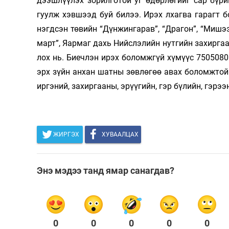
дээшлүүлэх зорилготой уг өдөр­­­лө­гийг сар бүр
Олимп 2024
гуулж хэв­шээд буй билээ. Ирэх лхагва га­рагт 
нэгдсэн тө­вийн “Дүн­жингарав”, “Драгон”, “Мишээл 
март”, Яармаг дахь Нийс­лэ­лийн нутгийн захирга
лох нь. Биечлэн ирэх боломжгүй хүмүүс 75050801
эрх зүйн анхан шат­­ны зөвлөгөө авах боломжтой 
иргэний, захиргааны, эрүүгийн, гэр бү­­лийн, гэрэ
ЖИРГЭХ
ХУВААЛЦАХ
Энэ мэдээ танд ямар санагдав?
0
0
0
0
0