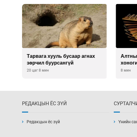
Тарвага хууль бусаар агнах
Алтны
зөрчил буурсангүй
хоног
хүрэв
20 цаг 8 мин
8 мин
РЕДАКЦЫН ЁС ЗҮЙ
СУРТАЛЧ
Редакцын ёс зүй
Үнийн са