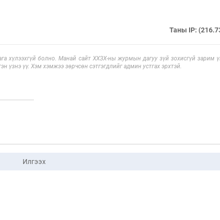
Таны IP: (216.7
га хүлээхгүй болно. Манай сайт ХХЗХ-ны журмын дагуу зүй зохисгүй зарим үг
эн үзнэ үү. Хэм хэмжээ зөрчсөн сэтгэгдлийг админ устгах эрхтэй.
Илгээх