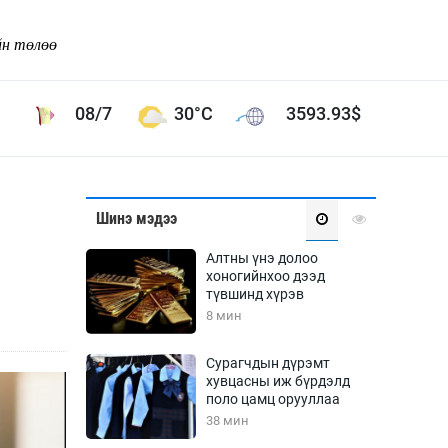
йн төлөө
08/7
30°C
3593.93
$
Соёл урлаг
Шинэ мэдээ
ой хөгжлийн зорилго -
Сонгодог урлаг
Алтны үнэ долоо
Ардын урлаг
хоногийнхоо дээд
түвшинд хүрэв
Дүрслэх урлаг
8 мин
Өв соёл
таг
Кино урлаг
Сурагчдын дүрэмт
хувцасны иж бүрдэлд
 орчин
Цирк
поло цамц орууллаа
ол
38 мин
Рок поп, хип хоп
энд