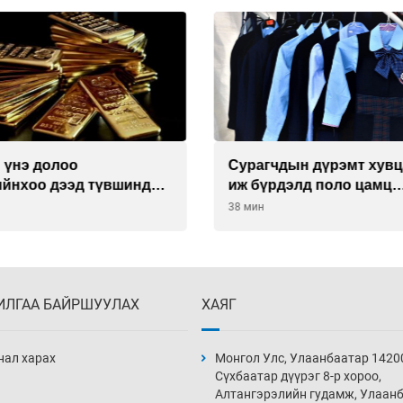
 үнэ долоо
Сурагчдын дүрэмт хув
ийнхоо дээд түвшинд
иж бүрдэлд поло цамц
орууллаа
38 мин
ИЛГАА БАЙРШУУЛАХ
ХАЯГ
нал харах
Монгол Улс, Улаанбаатар 1420
Сүхбаатар дүүрэг 8-р хороо,
Алтангэрэлийн гудамж, Улаан