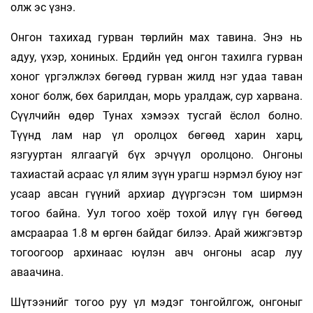
олж эс үзнэ.
Онгон тахихад гурван төрлийн мах тавина. Энэ нь
адуу, үхэр, хониных. Ердийн үед онгон тахилга гурван
хоног үргэлжлэх бөгөөд гурван жилд нэг удаа таван
хоног болж, бөх барилдан, морь уралдаж, сур харвана.
Сүүлчийн өдөр Тунах хэмээх тусгай ёслол болно.
Түүнд лам нар үл оролцох бөгөөд харин харц,
язгууртан ялгаагүй бүх эрчүүл оролцоно. Онгоны
тахиастай асраас үл ялим зүүн урагш нэрмэл буюу нэг
усаар авсан гүүний архиар дүүргэсэн том ширмэн
тогоо байна. Уул тогоо хоёр тохой илүү гүн бөгөөд
амсраараа 1.8 м өргөн байдаг билээ. Арай жижгэвтэр
тогоогоор архинаас юүлэн авч онгоны асар луу
аваачина.
Шүтээнийг тогоо руу үл мэдэг тонгойлгож, онгоныг