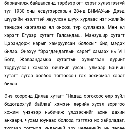
баривчилж байцаасанд тэрбээр огт хэрэг хүлээгээгүй
тул 1930 оны есдүгээрсарын 28-нд БНМАУ-ын Дээд
шүүхийн нээлттэй явуулсан шүүх хурлаас нэг жилийн
тэнцсэн харгалзах ял оноож, түр суллажээ. Мөн эл
хэрэгт Егүзэр хутагт Галсандаш, Манзушир хутагт
Цэрэндорж нарыг хамруулсан болохыг бид мэдэх
билээ. Энэхүү “Эрэгдэндагвын хэрэг” хэмээх нь VIII
Богд Жавзандамба хутагтын хувилгаан дүрийг
тодруулсан хэмээх бичгийг үзсэн, улмаар Банчин
хутагт лугаа холбоо тогтоосон гэх зохиомол хэрэг
билээ.
Энэ хооронд Дилав хутагт “Надад оргохоос өөр зүйл
бодогдохгүй байлаа” хэмээн өөрийн хүсэл зоригоо
хожим үнэнээр ньбичиж үлдээснийг ахин дахин
анхаарч, чухам юунаас болоод тэгтлээ их хайрладаг,
тусгаар тогтнол, үндэсний эрх чөлөөнийх нь төлөө