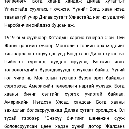
төлөөлөгч, Богд хаанд хандаж Дилав хутагтыг
Улиастайд суулгахыг хүсжээ. Үүнийг Богд хаан ихэд
таалаагүй учир Дилав хутагт Улиастайд нэг их удалгүй
Наробанчин хийддээ буцсан аж.
1919 оны сүүлчээр Хятадын харгис генерал Сюй Шүй
Жаны цэргийн хүчээр Монголын төрийн эрх мэдлийг
хязгаарласан хэцүү цаг үед Богд хаан Дилав хутагтыг
Нийслэл хүрээнд дуудан ирүүлж, Бээжин явах
төлөөлөгчдийн бүрэлдэхүүнд оруулсан байна. Үүний
гол учир нь Монголын тусгаар бүрэн эрхт байдлыг
сэргээхэд Америкийн төлөөлөгч нартай уулзаж, Богд
хааны бичиг сэлтийг хүргэх учиртай байлаа.
Америкийн Нэгдсэн Улсад хандсан Богд хааны
захидлыг боловсруулахад Дилав хутагт оролцсон. Эл
тухай тэрбээр “Энэхүү бичгийг шөнөжин сууж
боловсруулсан цөөн хэдэн хүний дотор Жалханз