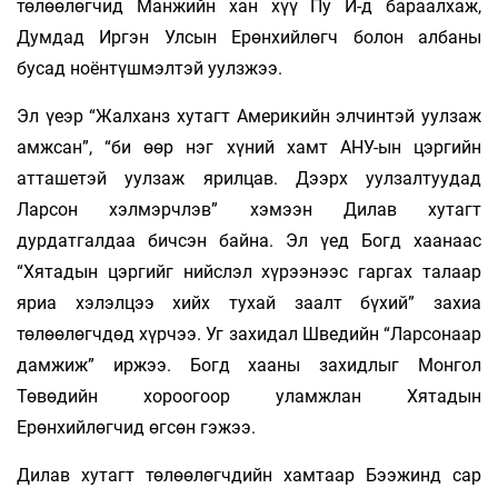
төлөөлөгчид Манжийн хан хүү Пу И-д бараалхаж,
Думдад Иргэн Улсын Ерөнхийлөгч болон албаны
бусад ноёнтүшмэлтэй уулзжээ.
Эл үеэр “Жалханз хутагт Америкийн элчинтэй уулзаж
амжсан”, “би өөр нэг хүний хамт АНУ-ын цэргийн
атташетэй уулзаж ярилцав. Дээрх уулзалтуудад
Ларсон хэлмэрчлэв” хэмээн Дилав хутагт
дурдатгалдаа бичсэн байна. Эл үед Богд хаанаас
“Хятадын цэргийг нийслэл хүрээнээс гаргах талаар
яриа хэлэлцээ хийх тухай заалт бүхий” захиа
төлөөлөгчдөд хүрчээ. Уг захидал Шведийн “Ларсонаар
дамжиж” иржээ. Богд хааны захидлыг Монгол
Төвөдийн хороогоор уламжлан Хятадын
Ерөнхийлөгчид өгсөн гэжээ.
Дилав хутагт төлөөлөгчдийн хамтаар Бээжинд сар