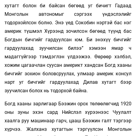
хутагт болон би байсан бөгөөд уг бичигт Гадаад
Монголын автономыг сэргээх үндэслэлийг
тодорхойлсон болно. Энэ үед Сокобин нэртэй бас нэг
америк түшмэл Хүрээнд зочилсон бөгөөд түүнд бас
Богдын бичгийг гардуулсан юм. Би энэхүү бичгийг
гардуулахад зуучилсан билээ” хэмээн ямар ч
мадаггүйгээр тэмдэглэн үлдээжээ. Өөрөөр хэлбэл,
хожим цагаачлан суусан америкт хандсан Богд хааны
бичгийг зохион боловсруулах, улмаар америк консул
нарт уг бичгийг гардуулахад Дилав хутагт бээр
зуучилсан болох нь тодорхой байна.
Богд хааны зарлигаар Бээжин орох төлөөлөгчид 1920
оны зуны эхэн сард Нийслэл хүрээнээс Чуулалт
хаалга руу машинаар гарч, цааш Бээжин галт тэргээр
хүрчээ. Жалханз хутагтын тэргүүлсэн Монголын