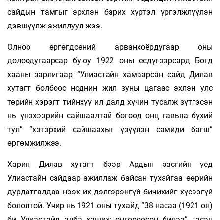
сайдын тамгыг эрхлэн барих хүртэл үргэлжлүүлэн
дэвшүүлж ажиллуул жээ.
Олноо өргөгдсөний арванхоёрдугаар оны
долоодугаарсар буюу 1922 оны есдүгээрсард Богд
хааны зарлигаар “Улиастайн хамаарсан сайд Дилав
хутагт болбоос ноднин жил зуны цагаас эхлэн улс
төрийн хэрэгт тийнхүү ил далд хүчин тусалж зүтгэсэн
нь үнэхээрийн сайшаалтай бөгөөд онц гавьяа бүхий
тул” “хэтэрхий сайшаахыг үзүүлэн самиди багш”
өргөмжилжээ.
Харин Дилав хутагт бээр Ардын засгийн үед
Улиастайн сайдаар ажиллаж байсан тухайгаа өөрийн
дурдатгалдаа нээх их дэлгэрэнгүй бичихийг хүсээгүй
бололтой. Учир нь 1921 оны тухайд “38 насаа (1921 он)
би Улиастайд алба хашиж өнгөрөөсөн билээ” гэсэн