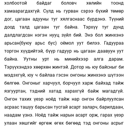
холбоотой байдаг боловч хөлийн тоонд
хамаарагдахгүй. Сүлд нь гурван сэрээ бүхий төмөр
дог, цагаан адууны туг хялгаснаас бүрдэнэ. Түүний
доод талд цагаан туг байна. Тэрхүү туг дунд
далдлагдсан нэгэн нууц зүйл бий. Энэ бол жинхэнэ
арьсан(буюу арьс бус) оёмол уут билээ. Гадуураа
торгон хүүдийтэй, бүүр гадуур нь цагаан даавуун уут
байна. Уутны урт нь минийхээр алга дарам.
Тэрүүхэндээ хөөрхөн жинтэй. Дотор нь юу байсныг би
мэдэхгүй, юу ч байлаа гэсэн онгоны жинхэнэ шүтээн
бөлгөө. Онгоныг харчуул, борчуул харж байхад тайж
язгууртан, тэдний хатад харахгүй байж магадгүй.
Онгон тахих үеэр ноёд тайж нар онгон байрлуулсан
асраас ташуу барьсан тусгай асарт заларч, барилдаан,
наадам үзнэ. Ноёд тайж нарын асарт орж, гарах үеэр
улаан хөшгийг өргөж өгөх бөгөөд тэд онгоны асрыг