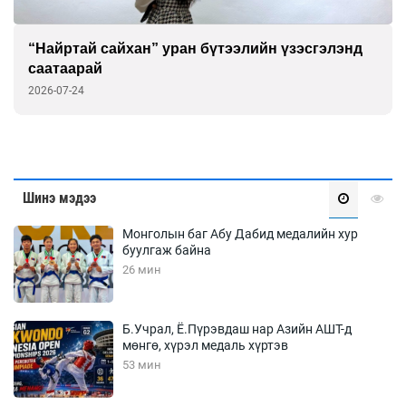
“Найртай сайхан” уран бүтээлийн үзэсгэлэнд
саатаарай
2026-07-24
Шинэ мэдээ
Монголын баг Абу Дабид медалийн хур
буулгаж байна
26 мин
Б.Учрал, Ё.Пүрэвдаш нар Азийн АШТ-д
мөнгө, хүрэл медаль хүртэв
53 мин