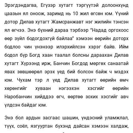
Эрэгдэндагва, Егүзэр хутагт тэргүүтэй долоонхүнд
цаазын ял оноож, заримд нь 10 жил өгсөн юм. Үүний
дотор Дилав хутагт Жамсранжавт нэг жилийн тэнсэн
ял өгчээ. Энэ бүхний дараа тэрбээр “Надад оргохоос
өөр зүйл бодогдохгүй байлаа” хэмээн өөрийн доторх
бодлоо чин үнэнээр илэрхийлсэн хэрэг байв. Ийм
бодол бүр Богд хаан таалал болсны дараахан Дилав
хутагт Хүрээнд ирж, Банчин Богдод мөргөх санаатай
явах зөвшөөрөл эрэх үед бий болсон байж ч мэдэх
юм. Чухам тэр л үед Дилав хутагт өөрийн өмч
хөрөнгийг хуваан нэгээхэн хэсгийг өөрийн
Наробанчин хийддээ өгч, өөртөө зохих хэсгийг авч
үлдсэн байдаг юм.
Энэ бол ардын засгаас шашин, үндэсний уламжлал,
түүх, соёл, язгууртан бүхэнд дайсан хэмээн халдаж,