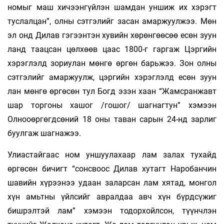
номыг маш хичээнгүйлэн шамдан уншиж их хэрэгт
туслалцан”, олны сэтгэлийг засан амаржуулжээ. Мөн
эл онд Дилав гэгээнтэн хувийн хөрөнгөөсөө есөн зуун
ланд таацсан цөлхөөв цаас 1800-г гаргаж Цэргийн
хэрэглэлд зориулан мөнгө өргөн барьжээ. Зон олны
сэтгэлийг амаржуулж, цэргийн хэрэглэлд есөн зуун
лан мөнгө өргөсөн тул Богд эзэн хаан “Жамсранжавт
шар торгоны хашог /гошог/ шагнагтун” хэмээн
Олнооөргөгдсөний 18 оны таван сарын 24-нд зарлиг
буулгаж шагнажээ.
Улиастайгаас ном уншуулахаар лам залах тухайд
өргөсөн бичигт “сонсвоос Дилав хутагт Наробанчин
шавийн хүрээнээ удаан заларсан лам хятад, монгол
хүн амьтны үйлсийг авралдаа авч хүн бүрдсүжиг
бишрэлтэй лам” хэмээн тодорхойлсон, түүнчлэн