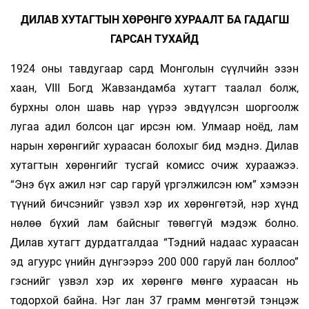
ДИЛАВ ХУТАГТЫН ХӨРӨНГӨ ХУРААЛТ БА ГАДАГШ
ГАРСАН ТУХАЙД
1924 оны тавдугаар сард Монголын сүүлчийн эзэн
хаан, VIII Богд Жавзандамба хутагт таалал болж,
бурхны олон шавь нар үүрээ эвдүүлсэн шоргоолж
лугаа адил болсон цаг ирсэн юм. Улмаар ноёд, лам
нарын хөрөнгийг хураасан болохыг бид мэднэ. Дилав
хутагтын хөрөнгийг тусгай комисс очиж хураажээ.
“Энэ бүх ажил нэг сар гаруй үргэлжилсэн юм” хэмээн
түүний бичсэнийг үзвэл хэр их хөрөнгөтэй, нэр хүнд
нөлөө бүхий лам байсныг төвөггүй мэдэж болно.
Дилав хутагт дурдатгалдаа “Тэдний надаас хураасан
эд агуурс үнийн дүнгээрээ 200 000 гаруй лан боллоо”
гэснийг үзвэл хэр их хөрөнгө мөнгө хураасан нь
тодорхой байна. Нэг лан 37 грамм мөнгөтэй тэнцэж