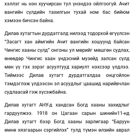
хэллэг нь нэн хуучирсан тул үнэндээ ойлгоогүй. Ачит
вангийн сүлдийн тахилгын тухай ном бас бийюм
хэмээн бичсэн байна.
Дилав хутагтын дурдатгалд нилээд тодорхой өгүүлсэн
“Засагт хан аймгийн Ачит вангийн хошуунд байсан
Чингис хааны сүлд” онгоны ул мөрийг мөшгөн судлах,
өнөөдөр Чингис хаан үндэсний музейд залсан сүлд
мөн үү гэх зэрэг асуултууд хариулт нэхсээр үлдлээ.
Тиймээс Дилав хутагт дурдатгалдаа онцгойлон
тэмдэглэж үлдээсэн эл асуудлыг цаашид нарийвчлан
судлаасай гэж хүсэжбайна.
Дилав хутагт АНУ-д хандсан Богд хааны захидлыг
гардуулжээ. 1918 он Цагаан сарын шинийн11-нд
Дилав хутагт бээр Богд хааны зарлигаар “Баруун
өмнө хязгаарын сэргийлэх” тулд түмэн өлзийн аврал