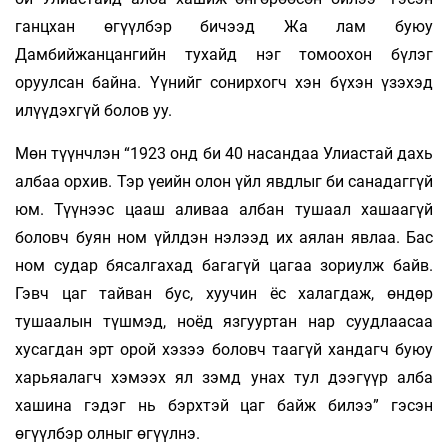
ганцхан өгүүлбэр бичээд Жа лам буюу
Дамбийжанцангийн тухайд нэг томоохон бүлэг
оруулсан байна. Үүнийг сонирхогч хэн бүхэн үзэхэд
илүүдэхгүй болов уу.
Мөн түүнчлэн “1923 онд би 40 насандаа Улиастай дахь
албаа орхив. Тэр үеийн олон үйл явдлыг би санадаггүй
юм. Түүнээс цааш аливаа албан тушаал хашаагүй
боловч буян ном үйлдэн нэлээд их аялан явлаа. Бас
ном судар бясалгахад багагүй цагаа зориулж байв.
Гэвч цаг тайван бус, хуучин ёс халагдаж, өндөр
тушаалын түшмэд, ноёд язгууртан нар суудлаасаа
хусагдан эрт орой хэзээ боловч таагүй хандагч буюу
харьяалагч хэмээх ял зэмд унах тул дээгүүр алба
хашина гэдэг нь бэрхтэй цаг байж билээ” гэсэн
өгүүлбэр олныг өгүүлнэ.