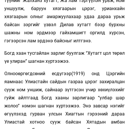
түүнийг Жалханз хутагт, Жа лам тэргүүлэн урьж, ном
уншуулж, баруун хязгаарын цэрэг, урианхайн
хязгаарын олныг амаржуулахаар удаа дараа урьж
байсан зэргийг үзвэл Дилав хутагт бээр бурхны
шажны ном эрдмээр гайхамшигт оргилд хүрсэн,
гэгээрсэн лам эрдэнэ байсныг илтгэнэ.
Богд хаан тусгайлан зарлиг буулгаж “Хутагт цол төрөл
үе улиран” шагнан хүртээжээ.
Олнооөргөгдсөний есдүгээр(1919) онд Цэргийн
яамнаас Улиастайн сайдын газраа цэрэг захиралцан
сууж ном уншиж, сайнаар зүтгэсэн учир хөхиүлэхийг
гуйж айлтгаад Богд хааны зарлигаар “улбар шар
жолоо” нэмэн шагнан хүртээжээ. Энэ завсар нэгийг
өгүүлэхэд гурван улсын Хиагтын гэрээний дараа
Улиастай хотноо сууж байсан Хятадын амбан