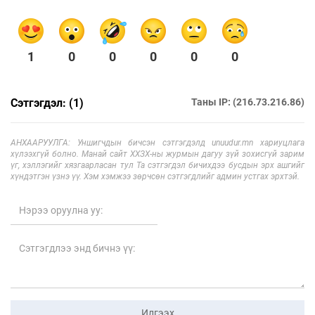
1
0
0
0
0
0
Сэтгэгдэл: (1)
Таны IP: (216.73.216.86)
АНХААРУУЛГА: Уншигчдын бичсэн сэтгэгдэлд unuudur.mn хариуцлага
хүлээхгүй болно. Манай сайт ХХЗХ-ны журмын дагуу зүй зохисгүй зарим
үг, хэллэгийг хязгаарласан тул Та сэтгэгдэл бичихдээ бусдын эрх ашгийг
хүндэтгэн үзнэ үү. Хэм хэмжээ зөрчсөн сэтгэгдлийг админ устгах эрхтэй.
Илгээх