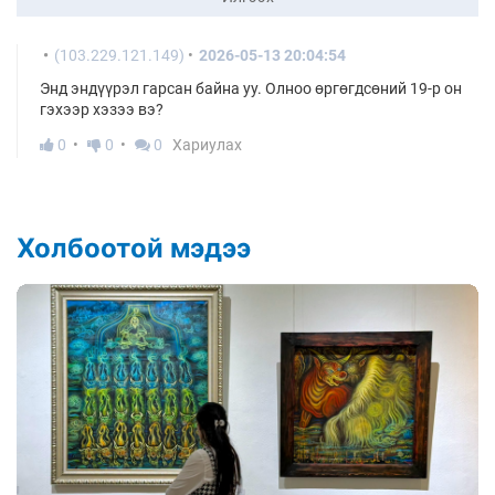
(103.229.121.149)
2026-05-13 20:04:54
Энд эндүүрэл гарсан байна уу. Олноо өргөгдсөний 19-р он
гэхээр хэзээ вэ?
0
0
0
Хариулах
Холбоотой мэдээ