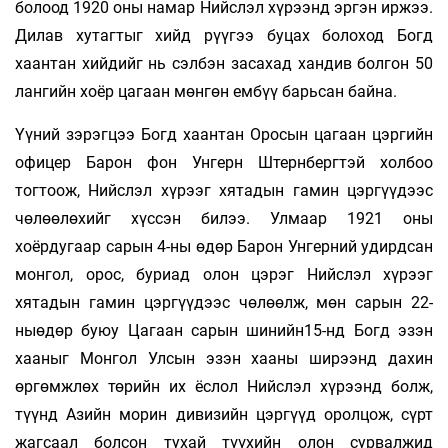
болоод 1920 оны намар Нийслэл хүрээнд эргэн иржээ.
Дилав хутагтыг хийд рүүгээ буцах болоход Богд
хаантан хийдийг нь сэлбэн засахад хандив болгон 50
лангийн хоёр цагаан мөнгөн ембүү барьсан байна.
Үүний зэрэгцээ Богд хаантан Оросын цагаан цэргийн
офицер Барон фон Унгерн Штернбергтэй холбоо
тогтоож, Нийслэл хүрээг хятадын гамин цэргүүдээс
чөлөөлөхийг хүссэн билээ. Улмаар 1921 оны
хоёрдугаар сарын 4-ны өдөр Барон Унгерний удирдсан
монгол, орос, буриад олон цэрэг Нийслэл хүрээг
хятадын гамин цэргүүдээс чөлөөлж, мөн сарын 22-
ныөдөр буюу Цагаан сарын шинийн15-нд Богд эзэн
хааныг Монгол Улсын эзэн хааны ширээнд дахин
өргөмжлөх төрийн их ёслол Нийслэл хүрээнд болж,
түүнд Азийн морин дивизийн цэргүүд оролцож, сүрт
жагсаал болсон тухай түүхийн олон сурвалжид