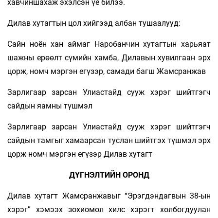
хавчиншахаж эхэлсэн үе билээ.
Дилав хутагтын цол хийгээд албан тушаалууд:
Сайн ноён хан аймаг Наробанчин хутагтын харьяат
шажны ерөөлт сүмийн хамба, Дилавын хувилгаан эрх
цорж, номч мэргэн егүзэр, самади багш Жамсранжав
Зарлигаар зарсан Улиастайд сууж хэрэг шийтгэгч
сайдын яамны түшмэл
Зарлигаар зарсан Улиастайд сууж хэрэг шийтгэгч
сайдын тамгыг хамаарсан туслан шийтгэх түшмэл эрх
цорж номч мэргэн егүзэр Дилав хутагт
ДҮГНЭЛТИЙН ОРОНД
Дилав хутагт Жамсранжавыг “Эрэгдэндагвын 38-ын
хэрэг” хэмээх зохиомол хилс хэрэгт холбогдуулан