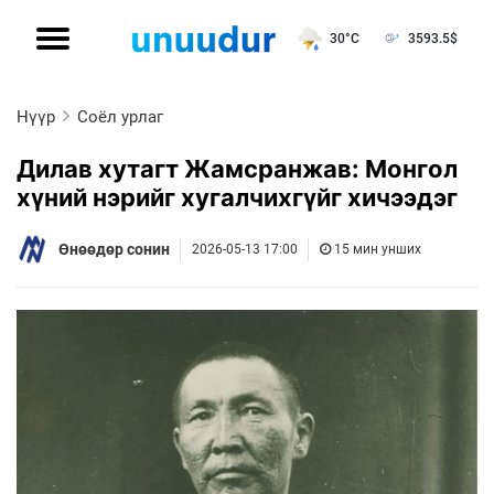
30°C
3593.5
$
Нүүр
Соёл урлаг
Дилав хутагт Жамсранжав: Монгол
хүний нэрийг хугалчихгүйг хичээдэг
Өнөөдөр сонин
2026-05-13 17:00
15 мин унших