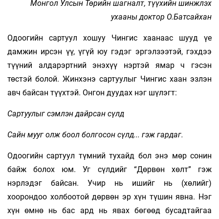
Монгол Улсын Төрийн шагналт, түүхийн шинжлэх
ухааны доктор О.Батсайхан
Одоогийн сартуул хошуу Чингис хаанаас шууд үе
дамжин ирсэн үү, үгүй юу гэдэг эргэлзээтэй, гэхдээ
түүний алдарэртний энэхүү нэртэй ямар ч гэсэн
төстэй болой. Жинхэнэ сартуулыг Чингис хаан эзлэн
авч байсан түүхтэй. Онгон дуудах нэг шүлэгт:
Сартуулыг сэмлэн дайрсан сүлд
Сайн мууг олж боол болгосон сүлд... гэж гардаг.
Одоогийн сартуул түмний тухайд бол энэ мөр сонин
байж болох юм. Уг сүлдийг “Дөрвөн хөлт” гэж
нэрлэдэг байсан. Учир нь ишийг нь (хөлийг)
хоорондоо холбоотой дөрвөн эр хүн түшин явна. Нэг
хүн өмнө нь бас ард нь явах бөгөөд бусадтайгаа