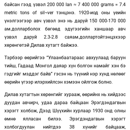
байсан гээд үзвэл 200 000 lan ≈ 7 400 000 grams = 7.4
metric tons of sil¬ver тэнцэнэ. 1920-иод оны үеийн
үнэлгээгээр авч үзвэл энэ нь даруй 150 000-170 000
ам.долларболох бөгөөд эдүгээгийн ханшаар авч
үзвэл даруй 2.3-2.8 саяам.доллартойтэнцэхээр
хөрөнгөтэй Дилав хутагт байжээ.
Тэрбээр өөрийгээ “Улаанбаатараас авхуулаад баруун
тийш, Гадаад Монгол даяар хүн болгон намайг хэн бэ
гэдгийг мэддэг байв” гэсэн нь түүний нэр хүнд нөлөөг
өөрийн үгээр илэрхийлсэн хэмээн ойлгож болно.
Дилав хутагтын хөрөнгийг хурааж, өөрийнх нь хийдээс
дуудан авчирч, удаа дараа байцаан Эрэгдэндагвын
хэрэгт холбож, Дээд Шүүхийн хурлаар 1930 онд олны
өмнө ялласан билээ. Эрэгдэндагвын хэрэгт
холбогдуулан нийтдээ 38 хүнийг байцааж,