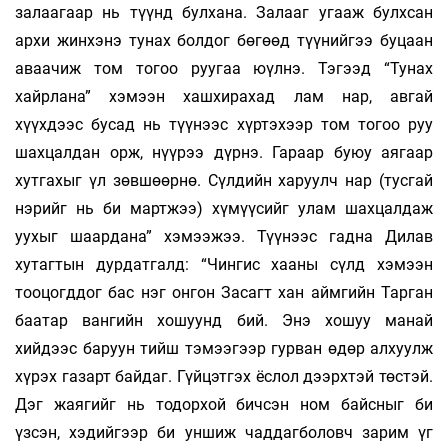
залаагаар нь түүнд булхана. Залааг угааж булхсан
архи жинхэнэ тунах болдог бөгөөд түүнийгээ буцаан
аваачиж том тогоо руугаа юүлнэ. Тэгээд “Тунах
хайрлана” хэмээн хашхирахад лам нар, авгай
хүүхдээс бусад нь түүнээс хүртэхээр том тогоо руу
шахцалдан орж, нүүрээ дүрнэ. Гараар буюу аягаар
хутгахыг үл зөвшөөрнө. Сүлдийн харуулч нар (тусгай
нэрийг нь би мартжээ) хүмүүсийг улам шахцалдаж
уухыг шаардана” хэмээжээ. Түүнээс гадна Дилав
хутагтын дурдатгалд: “Чингис хааны сүлд хэмээн
тооцогддог бас нэг онгон Засагт хан аймгийн Тарган
баатар вангийн хошуунд бий. Энэ хошуу манай
хийдээс баруун тийш тэмээгээр гурван өдөр алхуулж
хүрэх газарт байдаг. Гүйцэтгэх ёслол дээрхтэй төстэй.
Дэг жаягийг нь тодорхой бичсэн ном байсныг би
үзсэн, хэдийгээр би уншиж чаддагболовч зарим үг