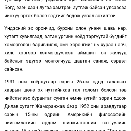
Богд эзэн хаан лугаа хамтран зүтгэж байсан улсаасаа
ийнхүү оргох болов гэдгийг бодож үзвэл зохилтой.
Үндэсний эх орончид, бурхны олон үнэнч шавь нар,
хутагт хувилгаад, алтан ургийн ноёд тэргүүтэй бүгдийг
хоморголон баривчилж, өмч хөрөнгийг нь хураан авч,
хилс хэргээр хэлмэгдүүлсэн аймшигт он жилүүд
байсныг эдүгээ монголчууд давтан санаж, сэрвэл
сайнсан.
1931 оны хоёрдугаар сарын 26-ны одод гялалзах
хаврын шөнө эх нутгийнхаа гал голомт болсон төв
нийслэлээс бурантаг сунган өмнө зүгийг зорин одсон
Дилав хутагт Жамсранжав бээр 1952 оны аравдугаар
сарын 15-ны өдрийн Америкийн философийн
нийгэмлэгийн эрдэм шинжилгээний сэтгүүлийн
дугаар ¹5-д нийтлүүлсэн дурсамж яриандаа “Тэр үед