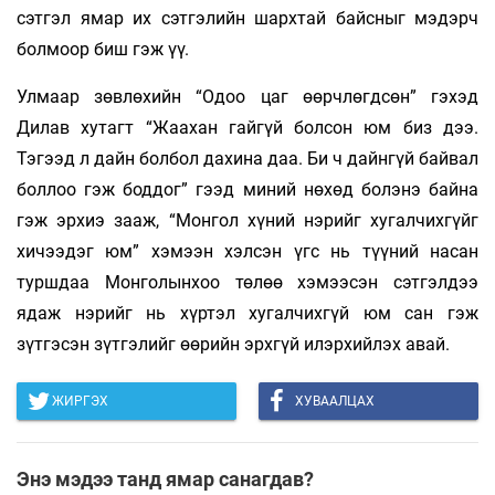
сэтгэл ямар их сэтгэлийн шархтай байсныг мэдэрч
болмоор биш гэж үү.
Улмаар зөвлөхийн “Одоо цаг өөрчлөгдсөн” гэхэд
Дилав хутагт “Жаахан гайгүй болсон юм биз дээ.
Тэгээд л дайн болбол дахина даа. Би ч дайнгүй байвал
боллоо гэж боддог” гээд миний нөхөд болэнэ байна
гэж эрхиэ зааж, “Монгол хүний нэрийг хугалчихгүйг
хичээдэг юм” хэмээн хэлсэн үгс нь түүний насан
туршдаа Монголынхоо төлөө хэмээсэн сэтгэлдээ
ядаж нэрийг нь хүртэл хугалчихгүй юм сан гэж
зүтгэсэн зүтгэлийг өөрийн эрхгүй илэрхийлэх авай.
ЖИРГЭХ
ХУВААЛЦАХ
Энэ мэдээ танд ямар санагдав?