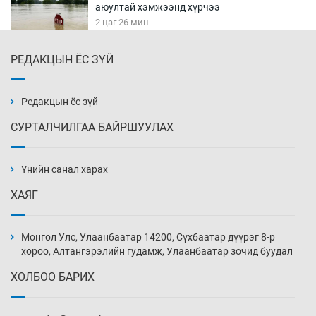
аюултай хэмжээнд хүрчээ
2 цаг 26 мин
РЕДАКЦЫН ЁС ЗҮЙ
Монгол Улс дундаас дээш орлоготой
орнуудын тоонд багтав
2 цаг 56 мин
Редакцын ёс зүй
СУРТАЛЧИЛГАА БАЙРШУУЛАХ
Сошиал хийрхэлд “барьцаалагдсан” сайд,
дарга нарын туйлшрал
Үнийн санал харах
3 цаг 26 мин
ХАЯГ
Боловсролын чанар уруудах бүрд босгоо
намсгасаар л байх уу
Монгол Улс, Улаанбаатар 14200, Сүхбаатар дүүрэг 8-р
3 цаг 56 мин
хороо, Алтангэрэлийн гудамж, Улаанбаатар зочид буудал
ХОЛБОО БАРИХ
Монгол Улсын эмэгтэй шигшээ баг
өмсгөлөө гардан авлаа