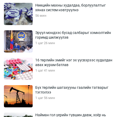
Нөөцийн махны худалдаа, борлуулалтыг
хянах систем нэвтрүүлнэ
56 мин
Эрүүл мэндээс бусад салбарыг хэмнэлтийн
горимд шилжүүлэв
1 цаг 26 мин
16 төрлийн эмийг нэг эх үүсвэрээс худалдан
авах журам батлав
1 цаг 41 мин
Бүх төрлийн шатахууны гаалийн татварыг
тэглэлээ
1 цаг 56 мин
Найман гол үерийн түвшин давж, хоёр нь