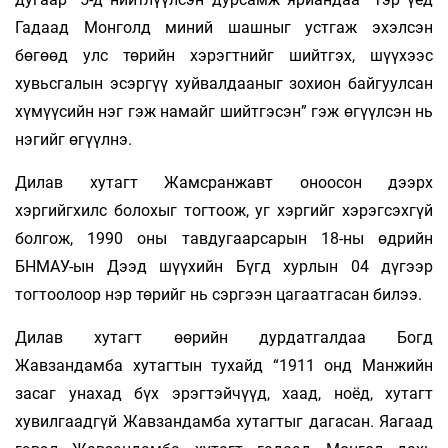
Гадаад Монголд миний шашныг устгаж эхэлсэн
бөгөөд улс төрийн хэрэгтнийг шийтгэх, шүүхээс
хувьсгалын эсэргүү хуйвалдааныг зохион байгуулсан
хүмүүсийн нэг гэж намайг шийтгэсэн” гэж өгүүлсэн нь
нэгийг өгүүлнэ.
Дилав хутагт Жамсранжавт оноосон дээрх
хэргийгхилс болохыг тогтоож, уг хэргийг хэрэгсэхгүй
болгож, 1990 оны тавдугаарсарын 18-ны өдрийн
БНМАУ-ын Дээд шүүхийн Бүгд хурлын 04 дүгээр
тогтоолоор нэр төрийг нь сэргээн цагаатгасан билээ.
Дилав хутагт өөрийн дурдатгалдаа Богд
Жавзандамба хутагтын тухайд “1911 онд Манжийн
засаг унахад бүх эрэгтэйчүүд, хаад, ноёд, хутагт
хувилгаадгүй Жавзандамба хутагтыг дагасан. Яагаад