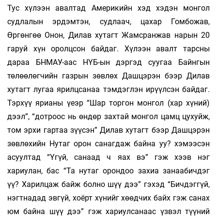
Тус хүлээн авалтад Америкийн хэд хэдэн монгол
судлалын эрдэмтэн, судлаач, цахар Гомбожав,
Өргөнгөө Онон, Дилав хутагт Жамсранжав нарын 20
гаруй хүн оролцсон байдаг. Хүлээн авалт тарсны
дараа БНМАУ-аас НҮБ-ын дэргэд суугаа Байнгын
төлөөлөгчийн газрын зөвлөх Дашцэрэн бээр Дилав
хутагт лугаа ярилцсанаа тэмдэглэн ирүүлсэн байдаг.
Тэрхүү ярианы үеэр “Шар торгон монгол (хар хүний)
дээл”, “дотроос нь өндөр захтай монгол цамц цухуйж,
том эрхи гартаа зүүсэн” Дилав хутагт бээр Дашцэрэн
зөвлөхийн Нутаг орон санагдаж байна уу? хэмээсэн
асуултад “Үгүй, санаад ч яах вэ” гэж хээв нэг
хариулан, бас “Та нутаг орондоо захиа занаабичдэг
үү? Харилцаж байж болно шүү дээ” гэхэд “Бичдэггүй,
нэгтнадад эвгүй, хоёрт хүнийг хөөдчих байх гэж санах
юм байна шүү дээ” гэж хариулсанаас үзвэл түүний