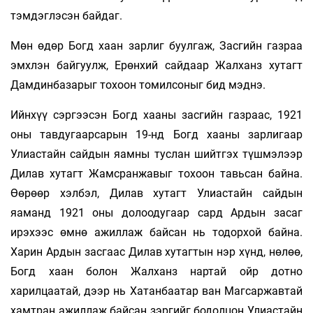
тэмдэглэсэн байдаг.
Мөн өдөр Богд хаан зарлиг буулгаж, Засгийн газраа
эмхлэн байгуулж, Ерөнхий сайдаар Жалханз хутагт
Дамдинбазарыг тохоон томилсоныг бид мэднэ.
Ийнхүү сэргээсэн Богд хааны засгийн газраас, 1921
оны тавдугаарсарын 19-нд Богд хааны зарлигаар
Улиастайн сайдын яамны туслан шийтгэх түшмэлээр
Дилав хутагт Жамсранжавыг тохоон тавьсан байна.
Өөрөөр хэлбэл, Дилав хутагт Улиастайн сайдын
яаманд 1921 оны долоодугаар сард Ардын засаг
ирэхээс өмнө ажиллаж байсан нь тодорхой байна.
Харин Ардын засгаас Дилав хутагтын нэр хүнд, нөлөө,
Богд хаан болон Жалханз нартай ойр дотно
харилцаатай, дээр нь Хатанбаатар ван Магсаржавтай
хамтран ажиллаж байсан зэргийг бодолцон Улиастайн