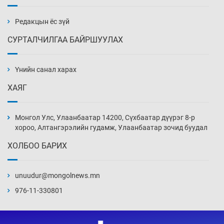
шалгарлаа
18 цаг 59 мин
Редакцын ёс зүй
СУРТАЛЧИЛГАА БАЙРШУУЛАХ
БНСУ-д хэт халсны улмаас 19 хүн нас
баржээ
Үнийн санал харах
19 цаг 29 мин
ХАЯГ
“DeepSeek” компани ӨМӨЗО-д хиймэл оюуны
дата төв байгуулахаар төлөвлөж байна
Монгол Улс, Улаанбаатар 14200, Сүхбаатар дүүрэг 8-р
19 цаг 59 мин
хороо, Алтангэрэлийн гудамж, Улаанбаатар зочид буудал
ХОЛБОО БАРИХ
Дашчойлин хийд жуулчдад зориулсан тусгай
үйлчилгээ үзүүлж эхэлжээ
unuudur@mongolnews.mn
19 цаг 59 мин
976-11-330801
Манайхан Тайванийн I, II багийнхантай
өрсөлдөх нь