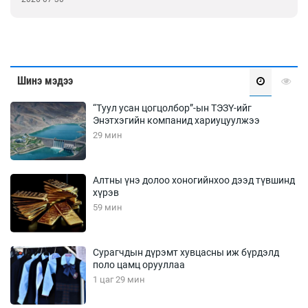
Шинэ мэдээ
“Туул усан цогцолбор”-ын ТЭЗҮ-ийг
Энэтхэгийн компанид хариуцуулжээ
29 мин
Алтны үнэ долоо хоногийнхоо дээд түвшинд
хүрэв
59 мин
Сурагчдын дүрэмт хувцасны иж бүрдэлд
поло цамц орууллаа
1 цаг 29 мин