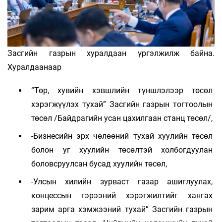
Засгийн газрын хуралдаан үргэлжилж байна.
Хуралдаанаар
“Төр, хувийн хэвшлийн түншлэлээр төсөл
хэрэгжүүлэх тухай” Засгийн газрын тогтоолын
төсөл /Байдрагийн усан цахилгаан станц төсөл/,
-Бизнесийн эрх чөлөөний тухай хуулийн төсөл
болон уг хуулийн төсөлтэй холбогдуулан
боловсруулсан бусад хуулийн төсөл,
-Улсын хилийн зурваст газар ашиглуулах,
концессын гэрээний хэрэгжилтийг хангах
зарим арга хэмжээний тухай” Засгийн газрын