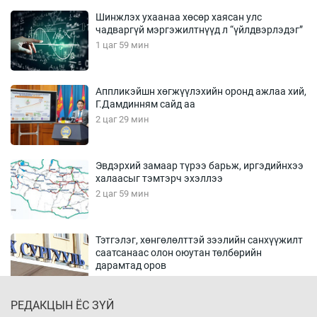
Шинжлэх ухаанаа хөсөр хаясан улс
чадваргүй мэргэжилтнүүд л “үйлдвэрлэдэг”
1 цаг 59 мин
Аппликэйшн хөгжүүлэхийн оронд ажлаа хий,
Г.Дамдинням сайд аа
2 цаг 29 мин
Эвдэрхий замаар түрээ барьж, иргэдийнхээ
халаасыг тэмтэрч эхэллээ
2 цаг 59 мин
Тэтгэлэг, хөнгөлөлттэй зээлийн санхүүжилт
саатсанаас олон оюутан төлбөрийн
дарамтад оров
18 цаг 29 мин
РЕДАКЦЫН ЁС ЗҮЙ
Налайх дүүргийнхэн хошой аваргаар