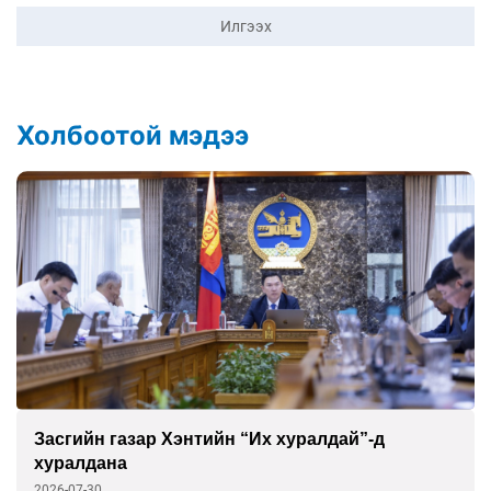
Илгээх
Холбоотой мэдээ
сгийн газар Хэнтийн “Их хуралдай”-д
За
ралдана
нө
6-07-30
202