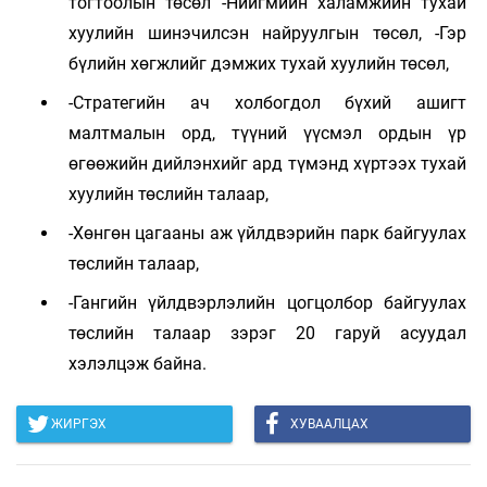
тогтоолын төсөл -Нийгмийн халамжийн тухай
хуулийн шинэчилсэн найруулгын төсөл, -Гэр
бүлийн хөгжлийг дэмжих тухай хуулийн төсөл,
-Стратегийн ач холбогдол бүхий ашигт
малтмалын орд, түүний үүсмэл ордын үр
өгөөжийн дийлэнхийг ард түмэнд хүртээх тухай
хуулийн төслийн талаар,
-Хөнгөн цагааны аж үйлдвэрийн парк байгуулах
төслийн талаар,
-Гангийн үйлдвэрлэлийн цогцолбор байгуулах
төслийн талаар зэрэг 20 гаруй асуудал
хэлэлцэж байна.
ЖИРГЭХ
ХУВААЛЦАХ