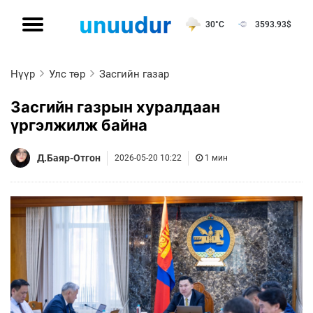
30°C
3593.93
$
Нүүр
Улс төр
Засгийн газар
Засгийн газрын хуралдаан
үргэлжилж байна
Д.Баяр-Отгон
2026-05-20 10:22
1 мин