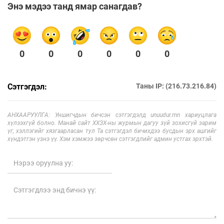
Энэ мэдээ танд ямар санагдав?
0
0
0
0
0
0
Сэтгэгдэл:
Таны IP: (216.73.216.84)
АНХААРУУЛГА: Уншигчдын бичсэн сэтгэгдэлд unuudur.mn хариуцлага
хүлээхгүй болно. Манай сайт ХХЗХ-ны журмын дагуу зүй зохисгүй зарим
үг, хэллэгийг хязгаарласан тул Та сэтгэгдэл бичихдээ бусдын эрх ашгийг
хүндэтгэн үзнэ үү. Хэм хэмжээ зөрчсөн сэтгэгдлийг админ устгах эрхтэй.