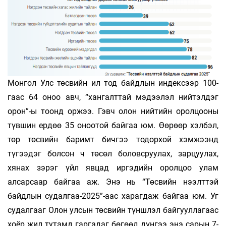
Монгол Улс төсвийн ил тод байдлын индексээр 100-
гаас 64 оноо авч, “хангалттай мэдээлэл нийтэлдэг
орон”-ы тоонд оржээ. Гэвч олон нийтийн оролцооны
түвшин ердөө 35 оноотой байгаа юм. Өөрөөр хэлбэл,
төр төсвийн баримт бичгээ тодорхой хэмжээнд
түгээдэг болсон ч төсөл боловсруулах, зарцуулах,
хянах зэрэг үйл явцад иргэдийн оролцоо улам
алсарсаар байгаа аж. Энэ нь “Төсвийн нээлттэй
байдлын судалгаа-2025”-аас харагдаж байгаа юм. Уг
судалгааг Олон улсын төсвийн түншлэл байгууллагаас
хоёр жил тутамд гаргадаг бөгөөд дүнгээ энэ сарын 7-