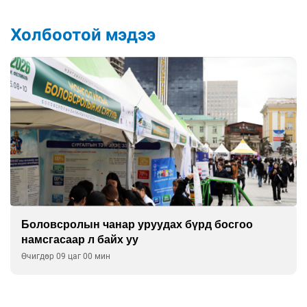
Холбоотой мэдээ
Боловсролын чанар уруудах бүрд босгоо
намсгасаар л байх уу
Өчигдөр 09 цаг 00 мин