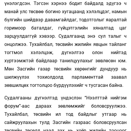
үнэлэгдсэн. Тэгсэн хэрнээ бодит байдалд эдүгээ ч
манай улс төсвөө богино хугацаанд хэлэлцдэг, намын
бүлгийн шийдвэр давамгайлдаг, тодотголыг яаралтай
горимоор баталдаг, гүйцэтгэлийн хяналтад цаг
зарцуулдаггүй хэвээр. Судалгаанд энэ сул талыг ч
онцолжээ. Тухайлбал, төсвийн жилийн явцын тайланг
тогтмол хэлэлцэж, дүгнэлтээ олон нийтэд
хүртээмжтэй байдлаар танилцуулахыг зөвлөсөн юм.
Мөн Засгийн газар төсвийн хөрөнгийг дундуур нь
шилжүүлэх тохиолдолд парламенттай заавал
зөвшилцөх тогтолцоо бүрдүүлэхийг ч тусгасан байна.
Судалгааны дүгнэлтэд үндэслэн “Нээлттэй нийгэм
форум”-аас дараах зөвлөмжийг боловсруулжээ.
Тухайлбал, төсвийн ил тод байдлыг утгаар нь
сайжруулахын тулд Засгийн газраас боловсруулсан
төсвийн төсөлд наад зах нь хоёр жилийн тооцоог