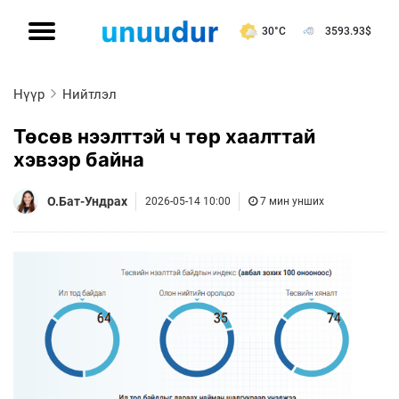
30°C
3593.93
$
Нүүр
Нийтлэл
Төсөв нээлттэй ч төр хаалттай
хэвээр байна
О.Бат-Ундрах
2026-05-14 10:00
7 мин унших