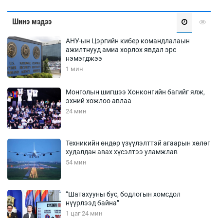
Шинэ мэдээ
АНУ-ын Цэргийн кибер командлалаын
ажилтнууд амиа хорлох явдал эрс
нэмэгджээ
1 мин
Монголын шигшээ Хонконгийн багийг ялж,
эхний хожлоо авлаа
24 мин
Техникийн өндөр үзүүлэлттэй агаарын хөлөг
худалдан авах хүсэлтээ уламжлав
54 мин
“Шатахууны бус, бодлогын хомсдол
нүүрлээд байна”
1 цаг 24 мин