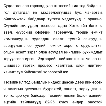
Судалгаанаас харахад, улсын төсвийн ил тод байдлын
гол дутагдал нь мэдээлэлгүйдээ бус, чанартай,
ойлгомжтой байдлаар түгээж чадахгүйд л оршино.
Сүүлийн жилүүдэд төсвөөс гадна Хөгжлийн банкны
зээл, нүүрсний оффтейк гэрээнүүд, төрийн өмчит
компаниудын худалдан авалт, тусгай сангуудын
зарцуулалт, сонгуулийн өмнөх хөрөнгө оруулалтын
огцом өсөлт зэрэг олон асуудал нийгмийн бухимдлыг
төрүүлсээр ирсэн. Эдгээрийн нийтлэг шинж чанар нь
шийдвэр гаргах процесс хаалттай, олон нийтийн
хяналт сул байсантай холбоотой аж.
Төсвийн ил тод байдлын индекс цаасан дээр ийн өссөн
ч авлигын үзүүлэлт буурахгүй, хяналт, хариуцлагын
тогтолцоо сул байсаар. Төсвийн явцын болон жилийн
эцсийн тайлангууд 82-96 буюу өндөр оноотой