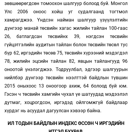
зөвшөөрөгдсөн томоохон шалгуур болоод буй. Монгол
Улс 2006 оноос хойш уг судалгаанд тогтмол
хамрагджээ. Үндсэн найман шалгуур үзүүлэлтийн
дүнгээр манай төсвийн хагас жилийн тайлан 100-гаас
26, батлагдсан төсвийнх 39, нэгдсэн төсвийн
гүйцэтгэлийн аудитын тайлан болон төсвийн төсөл тус
бүр 62, иргэдийн төсөв 75, төсвийн хүрээний мэдэгдэл
78, жилийн эцсийн тайлан 82, явцын тайлангууд 96
оноотой үнэлэгджээ. Тодруулбал, эдгээр шалгуурын
нийлбэр дүнгээр төсвийн нээлттэй байдлын түвшин
2015 оныхоос 13 оноогоор ахиж, 64 болоод буй юм.
Гэсэн ч төсвийн хамгийн чухал үе шатуудад мэдээлэл
дутмаг, хоцрогдсон, иргэдэд ойлгомжгүй байдлаар
хүрдэг нь асуудал дагуулсан хэвээр байна.
ИЛ ТОДЫН БАЙДЛЫН ИНДЕКС ӨССӨН Ч ИРГЭДИЙН
ИТГЭЛ БУУРАВ