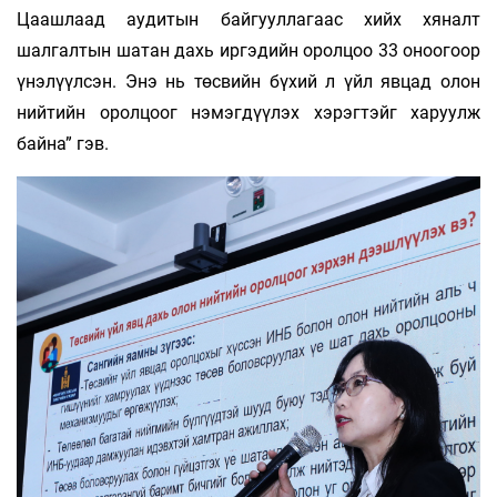
Цаашлаад аудитын байгууллагаас хийх хяналт
шалгалтын шатан дахь иргэдийн оролцоо 33 оноогоор
үнэлүүлсэн. Энэ нь төсвийн бүхий л үйл явцад олон
нийтийн оролцоог нэмэгдүүлэх хэрэгтэйг харуулж
байна” гэв.