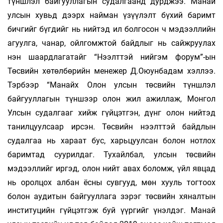
түншлэл байгууллагын судалгаанд дурджээ. Манай
улсын хувьд дээрх найман үзүүлэлт бүхий баримт
бичгийг бүгдийг нь нийтэд ил болгосон ч мэдээллийн
агуулга, чанар, ойлгомжтой байдлыг нь сайжруулах
нэн шаардлагатайг “Нээлттэй нийгэм форум”-ын
Төсвийн хөтөлбөрийн менежер Д.Оюунбадам хэллээ.
Тэрбээр “Манайх Олон улсын төсвийн түншлэл
байгууллагын түншээр олон жил ажиллаж, Монгол
Улсын судалгааг хийж гүйцэтгэн, дүнг олон нийтэд
танилцуулсаар ирсэн. Төсвийн нээлттэй байдлын
судалгаа нь хараат бус, харьцуулсан болон нотлох
баримтад суурилдаг. Тухайлбал, улсын төсвийн
мэдээллийг иргэд, олон нийт авах боломж, үйл явцад
нь оролцох албан ёсны сувгууд, мөн хууль тогтоох
болон аудитын байгууллага зэрэг төсвийн хяналтын
институцийн гүйцэтгэж буй үүргийг үнэлдэг. Манай