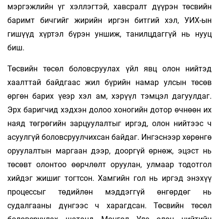
мэргэжлийн үг хэллэгтэй, хавсралт дүүрэн төсвийн
баримт бичгийг жирийн иргэн битгий хэл, УИХ-ын
гишүүд хүртэл бүрэн уншиж, танилцдаггүй нь нууц
биш.
Төсвийн төсөл боловсруулах үйл явц олон нийтэд
хаалттай байдгаас жил бүрийн намар улсын төсөв
өргөн барих үеэр хэл ам, хэрүүл тэмцэл дагуулдаг.
Эрх баригчид хэдхэн долоо хоногийн дотор өчнөөн их
наяд төгрөгийн зарцуулалтыг иргэд, олон нийтээс ч
асуулгүй боловсруулчихсан байдаг. Ингэснээр хөрөнгө
оруулалтын маргаан дээр, дооргүй өрнөж, эцэст нь
төсөвт олонтоо өөрчлөлт оруулан, улмаар тодотгол
хийдэг жишиг тогтсон. Хамгийн гол нь иргэд энэхүү
процессыг төдийлөн мэддэггүй өнгөрдөг нь
судалгааны дүнгээс ч харагдсан. Төсвийн төсөл