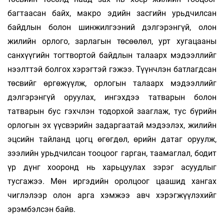
багтаасан байх, макро эдийн засгийн урьдчилсан
байдлын болон шинжилгээний дэлгэрэнгүй, олон
жилийн орлого, зарлагын төсөөлөл, урт хугацааны
санхүүгийн тогтвортой байдлын талаарх мэдээллийг
нээлттэй болгох хэрэгтэй гэжээ. Түүнчлэн батлагдсан
төсвийг өргөжүүлж, орлогын талаарх мэдээллийг
дэлгэрэнгүй оруулах, ингэхдээ татварын болон
татварын бус гэхчлэн тодорхой зааглаж, тус бүрийн
орлогын эх үүсвэрийн задаргаатай мэдээлэх, жилийн
эцсийн тайланд цогц өгөгдөл, өрийн датаг оруулж,
зээлийн урьдчилсан тооцоог гарган, таамаглал, бодит
үр дүнг хооронд нь харь­цуулах зэрэг асуудлыг
тусгажээ. Мөн иргэдийн оролцоог цаашид хангах
чиглэлээр олон арга хэмжээ авч хэрэгжүүлэхийг
эрэмбэлсэн байв.