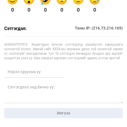
0
0
0
0
0
0
Сэтгэгдэл:
Таны IP: (216.73.216.169)
АНХААРУУЛГА: Уншигчдын бичсэн сэтгэгдэлд unuudur.mn хариуцлага
хүлээхгүй болно. Манай сайт ХХЗХ-ны журмын дагуу зүй зохисгүй зарим
үг, хэллэгийг хязгаарласан тул Та сэтгэгдэл бичихдээ бусдын эрх ашгийг
хүндэтгэн үзнэ үү. Хэм хэмжээ зөрчсөн сэтгэгдлийг админ устгах эрхтэй.
Илгээх