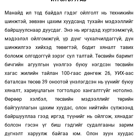
Манайд ил тод байдал гэдэг ойлголт нь техникийн
шинжтэй, зөвхөн цахим хуудсанд тухайн мэдээллийг
байршуулснаар дуусдаг. Энэ нь иргэдэд хүртээмжгүй,
мэдээлэл ойлгомжгүй, үр дүнг чухалчилдаггүй, дүн
шинжилгээ хийхэд төвөгтэй, бодит хяналт тавих
боломж олгодоггүй зэрэг сул талтай. Төсвийн баримт
бичгийн агуулгын үнэлгээ буюу нэгдсэн төсвийн
хагас жилийн тайлан 100-гаас дөнгөж 26, УИХ-аас
баталсан төсөв 39 оноотой үнэлэгдсэн нь үүнийг буюу
хяналт, хариуцлагын тогтолцоо хангалтгүйг нотолно.
Өөрөөр хэлбэл, төсвийн мэдээллийг төрийн
байгууллагын цахим хуудас, олон нийтийн сүлжээнд
байршууллаа гээд иргэд түүнийг нь ойлгож, хянадаг
болсон гэсэн үг биш гэдгийг судалгааны зарим
дүгнэлт харуулж байгаа юм. Олон зуун хуудас