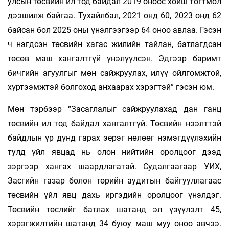
улсын төсвийн ил тод байдал 2019 оноос хойш тогтмол
дээшилж байгаа. Тухайлбал, 2021 онд 60, 2023 онд 62
байсан бол 2025 оны үнэлгээгээр 64 оноо авлаа. Гэсэн
ч нэгдсэн төсвийн хагас жилийн тайлан, батлагдсан
төсөв маш хангалтгүй үнэлүүлсэн. Эдгээр баримт
бичгийн агуулгыг мөн сайжруулах, илүү ойлгомжтой,
хүртээмжтэй болгоход анхаарах хэрэгтэй” гэсэн юм.
Мөн тэрбээр “Засаглалыг сайжруулахад дан ганц
төсвийн ил тод байдал хангалтгүй. Төсвийн нээлттэй
байдлын үр дүнд гарах эерэг нөлөөг нэмэгдүүлэхийн
тулд үйл явцад нь олон нийтийн оролцоог дээд
зэргээр хангах шаардлагатай. Судалгаагаар УИХ,
Засгийн газар болон төрийн аудитын байгууллагаас
төсвийн үйл явц дахь иргэдийн оролцоог үнэлдэг.
Төсвийн төслийг батлах шатанд эл үзүүлэлт 45,
хэрэгжилтийн шатанд 34 буюу маш муу оноо авчээ.