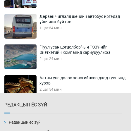
Дөрвөн чиглэлд шөнийн автобус иргэдэд
үйлчилж буй гэв
1 цаг 54 мин
“Туул усан цогцолбор”-ын ТЭЗҮ-ийг
Энэтхэгийн компанид хариуцуулжээ
2 цаг 24 мин
Алтны үнэ долоо хоногийнхоо дээд түвшинд
хүрэв
2 цаг 54 мин
РЕДАКЦЫН ЁС ЗҮЙ
Сурагчдын дүрэмт хувцасны иж бүрдэлд
поло цамц орууллаа
3 цаг 24 мин
Редакцын ёс зүй