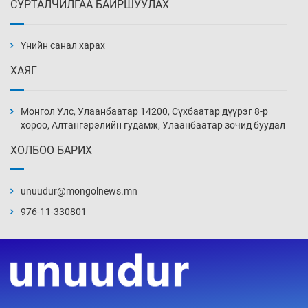
СУРТАЛЧИЛГАА БАЙРШУУЛАХ
Шинжлэх ухаанаа хөсөр хаясан улс
чадваргүй мэргэжилтнүүд л “үйлдвэрлэдэг”
Үнийн санал харах
3 цаг 54 мин
ХАЯГ
Аппликэйшн хөгжүүлэхийн оронд ажлаа хий,
Г.Дамдинням сайд аа
Монгол Улс, Улаанбаатар 14200, Сүхбаатар дүүрэг 8-р
4 цаг 24 мин
хороо, Алтангэрэлийн гудамж, Улаанбаатар зочид буудал
ХОЛБОО БАРИХ
Эвдэрхий замаар түрээ барьж, иргэдийнхээ
халаасыг тэмтэрч эхэллээ
unuudur@mongolnews.mn
4 цаг 54 мин
976-11-330801
Тэтгэлэг, хөнгөлөлттэй зээлийн санхүүжилт
саатсанаас олон оюутан төлбөрийн
дарамтад оров
20 цаг 24 мин
Налайх дүүргийнхэн хошой аваргаар