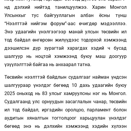
нд дэлхий нийтэд танилцуулжээ. Харин Монгол
Улсынхыг тус байгууллагын албан ёсны түнш
“Нээлттэй нийгэм форум”-аас өчигдөр мэдээллээ.
Энэ удаагийн үнэлгээгээр манай улсын төсвийн ил
тод байдал өнгөрсөн жилүүдээс тодорхой хэмжээнд
дээшилсэн дүр зурагтай харагдах хэдий ч бусад
шалгуур нь ноцтой хэмжээнд буюу маш доогуур
үзүүлэлттэй байгаа нь анхаарал татна.
Төсвийн нээлттэй байдлын судалгааг найман үндсэн
шалгуураар үнэлдэг бөгөөд 10 дахь удаагийн буюу
2025 оныход нь 83 улсыг хамруулсны нэг нь Монгол.
Судалгаанд улс орнуудын засаглалын чанар, төсвийн
ил тод байдал, иргэдийн оролцоо, парламент болон
аудитын хяналтын тогтолцоог харьцуулан үнэлдэг
бөгөөд энэ нь дэлхийн хэмжээнд хэдийн хүлээн