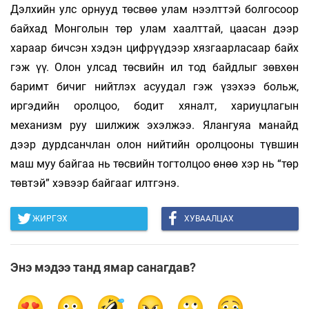
Дэлхийн улс орнууд төсвөө улам нээлттэй болгосоор
байхад Монголын төр улам хаалттай, цаасан дээр
хараар бичсэн хэдэн цифрүүдээр хязгаарласаар байх
гэж үү. Олон улсад төсвийн ил тод байдлыг зөвхөн
баримт бичиг нийтлэх асуудал гэж үзэхээ больж,
иргэдийн оролцоо, бодит хяналт, хариуцлагын
механизм руу шилжиж эхэлжээ. Ялангуяа манайд
дээр дурдсанчлан олон нийтийн оролцооны түвшин
маш муу байгаа нь төсвийн тогтолцоо өнөө хэр нь “төр
төвтэй” хэвээр байгааг илтгэнэ.
ЖИРГЭХ
ХУВААЛЦАХ
Энэ мэдээ танд ямар санагдав?