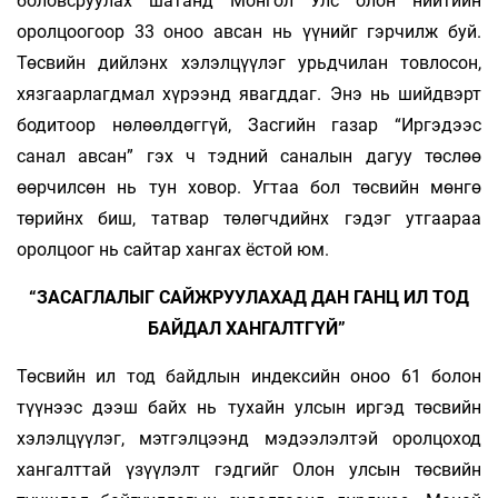
боловсруулах шатанд Монгол Улс олон нийтийн
оролцоогоор 33 оноо авсан нь үүнийг гэрчилж буй.
Төсвийн дийлэнх хэлэлцүүлэг урьдчилан товлосон,
хязгаарлагдмал хүрээнд явагддаг. Энэ нь шийдвэрт
бодитоор нөлөөлдөггүй, Засгийн газар “Иргэдээс
санал авсан” гэх ч тэдний саналын дагуу төслөө
өөрчилсөн нь тун ховор. Угтаа бол төсвийн мөнгө
төрийнх биш, татвар төлөгчдийнх гэдэг утгаараа
оролцоог нь сайтар хангах ёстой юм.
“ЗАСАГЛАЛЫГ САЙЖРУУЛАХАД ДАН ГАНЦ ИЛ ТОД
БАЙДАЛ ХАНГАЛТГҮЙ”
Төсвийн ил тод байдлын индексийн оноо 61 болон
түүнээс дээш байх нь тухайн улсын иргэд төсвийн
хэлэлцүүлэг, мэтгэлцээнд мэдээлэлтэй оролцоход
хангалттай үзүүлэлт гэдгийг Олон улсын төсвийн