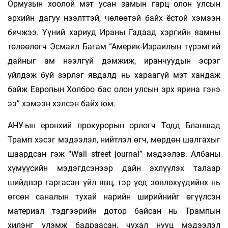
Ормузын хоолой мэт усан замын гарц олон улсын
эрхийн дагуу нээлттэй, чөлөөтэй байх ёстой хэмээн
бичжээ. Үүний хариуд Ираны Гадаад хэргийн яамны
төлөөлөгч Эс­маил Багам “Америк-Израилын түрэмгий
дайныг ам нээлгүй дэмжиж, иран­чуудын эсрэг
үйлдэж буй зэрлэг явдалд нь хараагүй мэт хандаж
байж Европын Холбоо бас олон улсын эрх ярина гэнэ
ээ” хэмээн хэлсэн байх юм.
АНУ-ын ерөнхий прокурорын орлогч Тодд Бланшад
Трамп хэсэг мэдээлэл, нийтлэл өгч, мөрдөн шалгахыг
шаардсан гэж “Wall street journal” мэдээлэв. Албаны
хүмүүсийн мэдэгдсэнээр дайн эхлүүлэх талаар
шийдвэр гаргасан үйл явц, тэр үед зөвлөхүүдийнх нь
өгсөн саналын тухай нарийн ширийнийг өгүүлсэн
материал тэдгээрийн дотор байсан нь Трампын
хилэнг үлэмж бадраасан, чухал нууц мэдээлэл