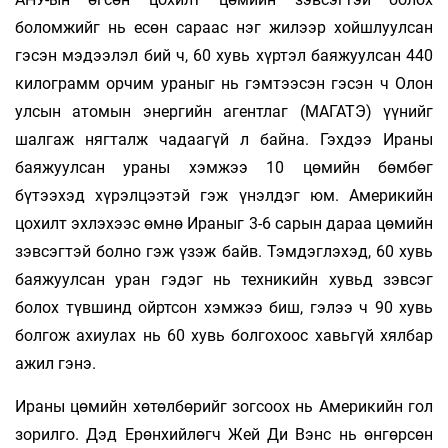
боломжийг нь есөн сараас нэг жилээр хойшлуулсан
гэсэн мэдээлэл бий ч, 60 хувь хүртэл баяжуулсан 440
килограмм орчим ураныг нь гэмтээсэн гэсэн ч Олон
улсын атомын энергийн агентлаг (МАГАТЭ) үүнийг
шал­гаж нягталж чадаагүй л байна. Гэхдээ Ираны
баяжуулсан ураны хэмжээ 10 цөмийн бөмбөг
бүтээхэд хүрэлцээтэй гэж үнэлдэг юм. Америкийн
цохилт эхлэхээс өмнө Ираныг 3-6 сарын дараа цөмийн
зэвсэгтэй болно гэж үзэж байв. Тэмдэглэхэд, 60 хувь
баяжуулсан уран гэдэг нь техникийн хувьд зэвсэг
болох түвшинд ойртсон хэмжээ биш, гэлээ ч 90 хувь
болгож ахиулах нь 60 хувь болгохоос хавьгүй хялбар
ажил гэнэ.
Ираны цөмийн хөтөлбөрийг зогсоох нь Америкийн гол
зорилго. Дэд Ерөнхийлөгч Жей Ди Вэнс нь өнгөрсөн