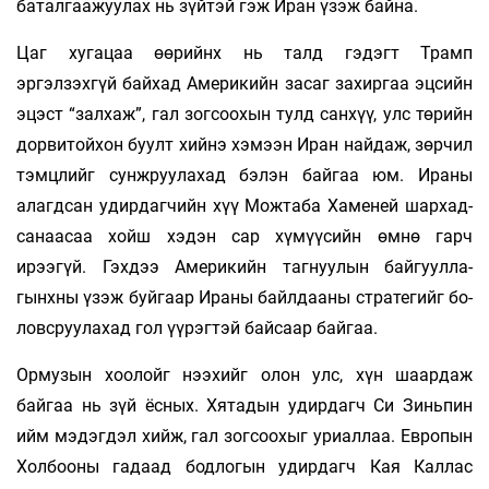
баталгаажуулах нь зүйтэй гэж Иран үзэж байна.
Цаг хугацаа өөрийнх нь талд гэдэгт Трамп
эргэлзэхгүй байхад Америкийн засаг захир­гаа эцсийн
эцэст “залхаж”, гал зогсоохын тулд санхүү, улс төрийн
дорвитойхон буулт хийнэ хэмээн Иран найдаж, зөрчил
тэмцлийг сунж­руулахад бэлэн байгаа юм. Ираны
алагдсан удирдагчийн хүү Можтаба Хаменей шархад­
санаасаа хойш хэдэн сар хүмүүсийн өмнө гарч
ирээгүй. Гэхдээ Америкийн тагнуулын байгуул­ла­
гынхны үзэж буй­гаар Ираны байлдааны стра­те­гийг бо­
ловсруулахад гол үүрэгтэй байсаар байгаа.
Ормузын хоолойг нээхийг олон улс, хүн шаар­даж
байгаа нь зүй ёсных. Хятадын удирдагч Си Зиньпин
ийм мэдэгдэл хийж, гал зогсоохыг уриаллаа. Европын
Холбооны гадаад бодлогын удирдагч Кая Каллас