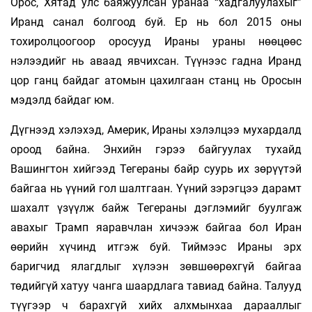
Орос, Хятад улс баяжуулсан уранаа “хад­галуулахыг”
Иранд санал болгоод буй. Ер нь бол 2015 оны
тохиролцоогоор оросууд Ираны ураны нөө­цөөс
нэлээдийг нь аваад явчихсан. Түүнээс гад­на Иранд
цор ганц байдаг атомын цахилгаан станц нь Оросын
мэдэлд байдаг юм.
Дүгнээд хэлэхэд, Америк, Ираны хэлэлцээ мухардалд
ороод байна. Энхийн гэрээ байгуулах тухайд
Вашингтон хийгээд Тегераны байр суурь их зөрүүтэй
байгаа нь үүний гол шалтгаан. Үүний зэрэгцээ дарамт
шахалт үзүүлж байж Тегераны дэг­лэмийг буулгаж
авахыг Трамп яаравчлан хи­чээж байгаа бол Иран
өөрийн хүчинд итгэж буй. Тиймээс Ираны эрх
баригчид ялагдлыг хүлээн зөвшөөрөхгүй байгаа
төдийгүй хатуу чан­га шаардлага тавиад байна. Талууд
түүгээр ч ба­рахгүй хийх алхмынхаа дарааллыг