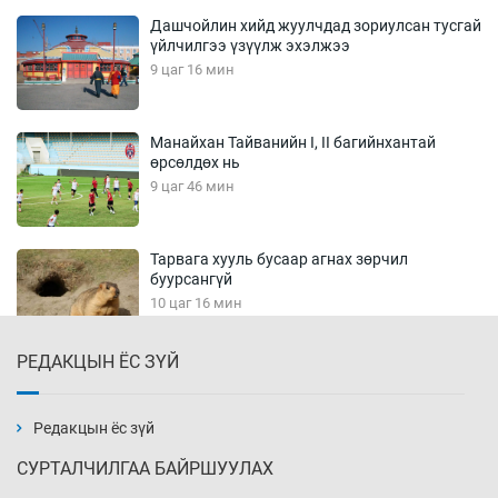
Дашчойлин хийд жуулчдад зориулсан тусгай
үйлчилгээ үзүүлж эхэлжээ
9 цаг 16 мин
Манайхан Тайванийн I, II багийнхантай
өрсөлдөх нь
9 цаг 46 мин
Тарвага хууль бусаар агнах зөрчил
буурсангүй
10 цаг 16 мин
РЕДАКЦЫН ЁС ЗҮЙ
Х.Улам-Өрнөх байр урагшилж, долоод
жагсжээ
10 цаг 46 мин
Редакцын ёс зүй
СУРТАЛЧИЛГАА БАЙРШУУЛАХ
Ж.Лхагвабат өсвөр үеийнхний ДАШТ-ийг