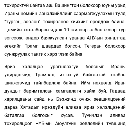
тохирохгүй байгаа аж. Вашингтон болохоор юуны урьд
Ираны цөмийн заналхийллийг саармагжуулахын тулд
“түргэн, зөөлөн” тохиролцоо хийхийг оролдож байна.
Цөмийн хөтөлбөрөө ядаж 10 жилээр албан ёсоор түр
зогсоож, өндөр баяжуулсан уранаа АНУ-ын хяналтад
өгөхийг Трамп шаардах болсон. Тегеран болохоор
сунжруулах тактик хэрэглэж байна.
Яриа хэлэлцээ урагшлахгүй болсныг Ираны
удирдагчид Трампад итгэхгүй байгаатай холбон
шинжээчид тайлбарлаж байна. Ийм нөхцөлд Иран
дундыг баримталсан хамгаалагч хайж буй. Гадаад
харилцааны сайд нь Бээжинд очиж зөвшилцсөний
дараа Хятадыг ирээдүйн аливаа яриа хэлэлцээний
баталгаа болгохыг хүсэв. Түүнчлэн аливаа
тохиролцоог НҮБ-ын Аюулгүйн зөвлөлийн түвшинд