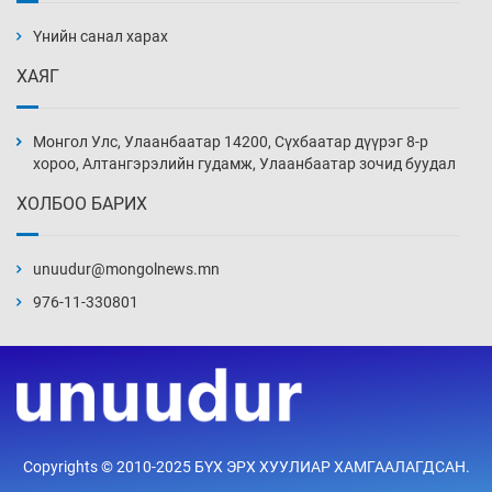
дэнсэлнэ
Үнийн санал харах
11 цаг 16 мин
ХАЯГ
Иран тэсэж үлдсэн ч удаан хугацаанд хүнд
үеийг туулна
Монгол Улс, Улаанбаатар 14200, Сүхбаатар дүүрэг 8-р
11 цаг 46 мин
хороо, Алтангэрэлийн гудамж, Улаанбаатар зочид буудал
ХОЛБОО БАРИХ
Боловсролын зээлийн сангаар гадаадад
суралцагчдын амьжиргааны зардлын
хэмжээг шинэчлэн тогтоох нь
unuudur@mongolnews.mn
12 цаг 16 мин
976-11-330801
Монголын баг Абу Дабид медалийн хур
буулгаж байна
12 цаг 46 мин
Б.Учрал, Ё.Пүрэвдаш нар Азийн АШТ-д
Copyrights © 2010-2025 БҮХ ЭРХ ХУУЛИАР ХАМГААЛАГДСАН.
мөнгө, хүрэл медаль хүртэв