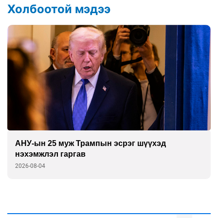
Холбоотой мэдээ
АНУ-ын 25 муж Трампын эсрэг шүүхэд
нэхэмжлэл гаргав
2026-08-04