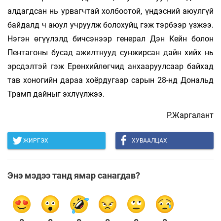
алдагдсан нь урвагчтай холбоотой, үндэсний аюулгүй
байдалд ч аюул учруулж болохуйц гэж тэрбээр үзжээ.
Нэгэн өгүүлэлд бичсэнээр генерал Дэн Кейн болон
Пентагоны бусад ажилтнууд сунжирсан дайн хийх нь
эрсдэлтэй гэж Ерөнхийлөгчид анхаа­руул­саар байхад
тав хоногийн дараа хоёр­дугаар сарын 28-нд Дональд
Трамп дайныг эх­лүүлжээ.
Р.Жаргалант
ЖИРГЭХ
ХУВААЛЦАХ
Энэ мэдээ танд ямар санагдав?