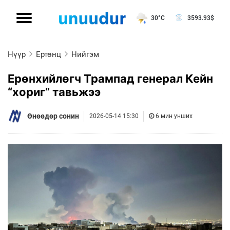
30°C
3593.93
$
Нүүр
Ертөнц
Нийгэм
Ерөнхийлөгч Трампад генерал Кейн
“хориг” тавьжээ
Өнөөдөр сонин
2026-05-14 15:30
6 мин унших