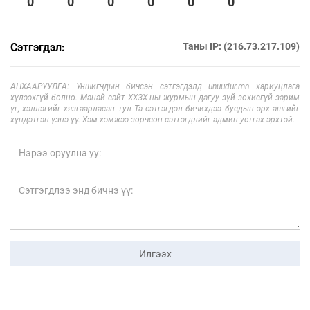
0
0
0
0
0
0
Сэтгэгдэл:
Таны IP: (216.73.217.109)
АНХААРУУЛГА: Уншигчдын бичсэн сэтгэгдэлд unuudur.mn хариуцлага
хүлээхгүй болно. Манай сайт ХХЗХ-ны журмын дагуу зүй зохисгүй зарим
үг, хэллэгийг хязгаарласан тул Та сэтгэгдэл бичихдээ бусдын эрх ашгийг
хүндэтгэн үзнэ үү. Хэм хэмжээ зөрчсөн сэтгэгдлийг админ устгах эрхтэй.
Илгээх