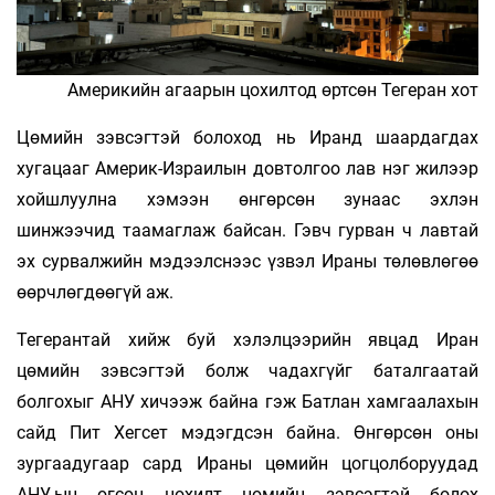
Америкийн агаарын цохилтод өртсөн Тегеран хот
Цөмийн зэвсэгтэй болоход нь Иранд шаар­дагдах
хугацааг Америк-Израилын довтолгоо лав нэг жилээр
хойшлуулна хэ­мээн өнгөрсөн зунаас эхлэн
шинжээчид таамаг­лаж байсан. Гэвч гурван ч лавтай
эх сурвал­жийн мэ­дээлс­нээс үзвэл Ираны төлөв­лөгөө
өөрч­лөг­дөөгүй аж.
Тегерантай хийж буй хэлэлцээрийн явцад Иран
цөмийн зэвсэгтэй болж чадахгүйг бата­лгаатай
болгохыг АНУ хичээж байна гэж Батлан хамгаалахын
сайд Пит Хегсет мэдэгдсэн байна. Өнгөрсөн оны
зургаадугаар сард Ираны цөмийн цогцолборуудад
АНУ-ын өгсөн цохилт цөмийн зэв­сэгтэй болох