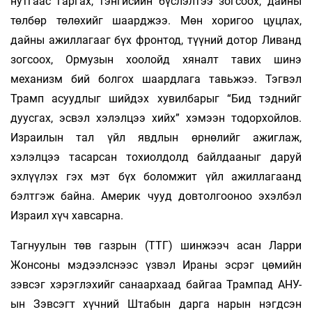
нутгаас гаргах, тэнгисийн бүслэлтээ зогсоох, дайны
төлбөр төлөхийг шаарджээ. Мөн хоригоо цуцлах,
дайны ажиллагааг бүх фронтод, түүний дотор Ливанд
зогсоох, Ормузын хоолойд хяналт тавих шинэ
механизм бий болгох шаардлага тавьжээ. Тэгвэл
Трамп асуудлыг шийдэх хувилбарыг “Бид тэднийг
дуусгах, эсвэл хэлэлцээ хийх” хэмээн тодорхойлов.
Израилын тал үйл явд­лын өрнөлийг ажиглаж,
хэлэлцээ тасарсан тохиол­долд байлдааныг даруй
эхлүүлэх гэх мэт бүх боломжит үйл ажиллагаанд
бэлтгэж байна. Аме­рик чууд довтолгооноо эхэлбэл
Израил хүч хав­сарна.
Тагнуулын төв газрын (ТТГ) шинжээч асан Ларри
Жонсоны мэдээлснээс үзвэл Ираны эсрэг цөмийн
зэвсэг хэрэглэхийг санаархаад байгаа Трампад АНУ-
ын Зэвсэгт хүчний Штабын дарга нарын нэгдсэн