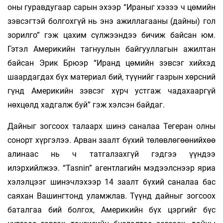
оны гуравдугаар сарын эхээр “Ираныг хэзээ ч цөмийн
зэвсэгтэй болгохгүй нь энэ ажиллагааны (дайны) гол
зорилго” гэж ца­хим сүлжээндээ бичиж байсан юм.
Гэтэл Амери­кийн тагнуулын байгууллагын ажилтан
байсан Эрик Брюэр “Иранд цөмийн зэвсэг хий­хэд
шаар­дагдах бүх материал бий, түүнийг газ­рын хөрс­ний
гүнд Америкийн зэвсэг хүрч уст­гаж ча­дахааргүй
нөхцөлд хадгалж буй” гэж хэлсэн байдаг.
Дайныг зогсоох талаарх шинэ саналаа Тегеран олны
сонорт хүргэлээ. Арван заалт бү­хий тө­лөв­лөгөөнийхөө
алинаас нь ч татгал­захгүй гэд­гээ үүндээ
илэрхийлжээ. “Tasnin” агент­лагийн мэдээлснээр яриа
хэлэлцээг шинэч­лэхээр 14 заалт бүхий саналаа бас
сая­хан Вашинг­тонд уламж­лав. Түүнд дайныг зогсоох
баталгаа бий болгох, Америкийн бүх цэргийг бүс