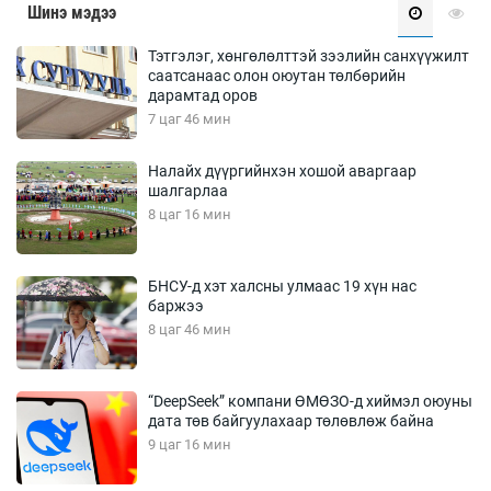
Шинэ мэдээ
Тэтгэлэг, хөнгөлөлттэй зээлийн санхүүжилт
саатсанаас олон оюутан төлбөрийн
дарамтад оров
7 цаг 46 мин
Налайх дүүргийнхэн хошой аваргаар
шалгарлаа
8 цаг 16 мин
БНСУ-д хэт халсны улмаас 19 хүн нас
баржээ
8 цаг 46 мин
“DeepSeek” компани ӨМӨЗО-д хиймэл оюуны
дата төв байгуулахаар төлөвлөж байна
9 цаг 16 мин