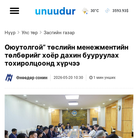
30°C
3593.93
$
Нүүр
Улс төр
Засгийн газар
Оюутолгой” төслийн менежментийн
төлбөрийг хоёр дахин бууруулах
тохиролцоонд хүрчээ
Өнөөдөр сонин
2026-05-20 10:30
1 мин унших