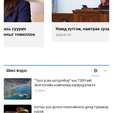
Намд зүтгэж, намтраа зузаалсан Д.Рэгдэл
2026-07-27
Шинэ мэдээ
“Туул усан цогцолбор”-ын ТЭЗҮ-ийг
Энэтхэгийн компанид хариуцуулжээ
12 мин
Алтны үнэ долоо хоногийнхоо дээд түвшинд
хүрэв