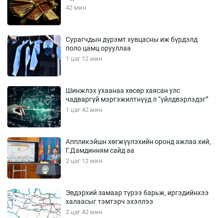
42 мин
Сурагчдын дүрэмт хувцасны иж бүрдэлд
поло цамц орууллаа
1 цаг 12 мин
Шинжлэх ухаанаа хөсөр хаясан улс
чадваргүй мэргэжилтнүүд л “үйлдвэрлэдэг”
1 цаг 42 мин
Аппликэйшн хөгжүүлэхийн оронд ажлаа хий,
Г.Дамдинням сайд аа
2 цаг 12 мин
Эвдэрхий замаар түрээ барьж, иргэдийнхээ
халаасыг тэмтэрч эхэллээ
2 цаг 42 мин