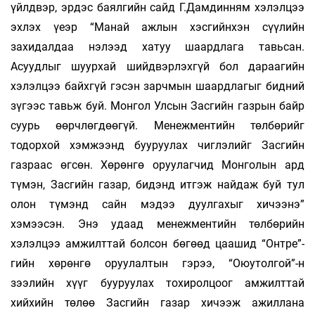
үйлдвэр, эрдэс баялгийн сайд Г.Дамдинням хэлэлцээ
эхлэх үеэр “Манай ажлын хэсгийнхэн сүүлийн
захидалдаа нэлээд хатуу шаардлага тавьсан.
Асуудлыг шуурхай шийдвэрлэхгүй бол дараагийн
хэлэлцээ байхгүй гэсэн зарчмын шаардлагыг бидний
зүгээс тавьж буй. Монгол Улсын Засгийн газрын байр
суурь өөрчлөгдөөгүй. Менежментийн төлбөрийг
тодорхой хэмжээнд бууруулах чиглэлийг Засгийн
газраас өгсөн. Хөрөнгө оруулагчид Монголын ард
түмэн, Засгийн газар, бидэнд итгэж найдаж буй тул
олон түмэнд сайн мэдээ дуулгахыг хичээнэ”
хэмээсэн. Энэ удаад менежментийн төлбөрийн
хэлэлцээ амжилттай болсон бөгөөд цаашид “Онтре”-
гийн хөрөнгө оруулалтын гэрээ, “Оюутолгой”-н
зээлийн хүүг бууруулах тохиролцоог амжилттай
хийхийн төлөө Засгийн газар хичээж ажиллана