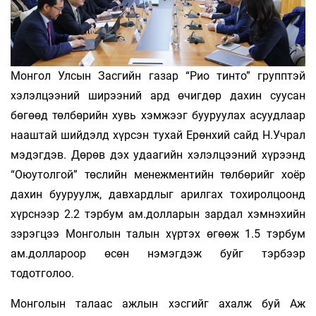
Монгол Улсын Засгийн газар “Рио тинто” групптэй
хэлэлцээний ширээний ард өчигдөр дахин суусан
бөгөөд төл­бөрийн хувь хэмжээг бууруулах асуудлаар
нааштай шийдэлд хүрсэн тухай Ерөнхий сайд Н.Учрал
мэдэгдэв. Дөрөв дэх удаагийн хэлэлцээний хүрээнд
“Оюутолгой” төслийн менежментийн төлбөрийг хоёр
дахин бууруулж, давхардлыг арилгах тохиролцоонд
хүрснээр 2.2 тэрбум ам.долларын зардал хэмнэхийн
зэрэгцээ Монголын талын хүртэх өгөөж 1.5 тэрбум
ам.доллароор өсөн нэмэгдэж буйг тэрбээр
тодотголоо.
Монголын талаас ажлын хэсгийг ахалж буй Аж