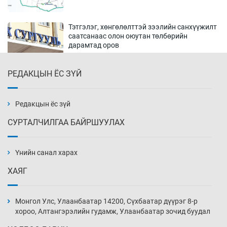
Тэтгэлэг, хөнгөлөлттэй зээлийн санхүүжилт
саатсанаас олон оюутан төлбөрийн
дарамтад оров
18 цаг 12 мин
РЕДАКЦЫН ЁС ЗҮЙ
Налайх дүүргийнхэн хошой аваргаар
шалгарлаа
18 цаг 42 мин
Редакцын ёс зүй
СУРТАЛЧИЛГАА БАЙРШУУЛАХ
БНСУ-д хэт халсны улмаас 19 хүн нас
баржээ
Үнийн санал харах
19 цаг 12 мин
ХАЯГ
“DeepSeek” компани ӨМӨЗО-д хиймэл оюуны
дата төв байгуулахаар төлөвлөж байна
Монгол Улс, Улаанбаатар 14200, Сүхбаатар дүүрэг 8-р
19 цаг 42 мин
хороо, Алтангэрэлийн гудамж, Улаанбаатар зочид буудал