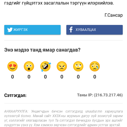
гэдгийг гүйцэтгэх засаглалын тэргүүн илэрхийлэв.
Г.Сансар
ЖИРГЭХ
ХУВААЛЦАХ
Энэ мэдээ танд ямар санагдав?
0
0
0
0
0
0
Сэтгэгдэл:
Таны IP: (216.73.217.46)
АНХААРУУЛГА: Уншигчдын бичсэн сэтгэгдэлд unuudur.mn хариуцлага
хүлээхгүй болно. Манай сайт ХХЗХ-ны журмын дагуу зүй зохисгүй зарим
үг, хэллэгийг хязгаарласан тул Та сэтгэгдэл бичихдээ бусдын эрх ашгийг
хүндэтгэн үзнэ үү. Хэм хэмжээ зөрчсөн сэтгэгдлийг админ устгах эрхтэй.