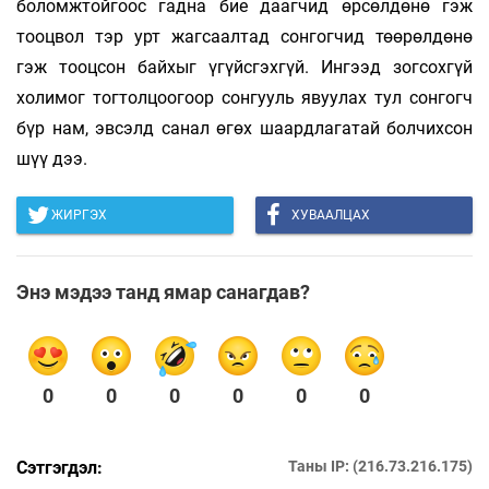
боломжтойгоос гадна бие даагчид өрсөлдөнө гэж
тооцвол тэр урт жагсаалтад сонгогчид төөрөлдөнө
гэж тооцсон байхыг үгүйсгэхгүй. Ингээд зогсохгүй
холимог тогтолцоогоор сонгууль явуулах тул сонгогч
бүр нам, эвсэлд санал өгөх шаардлагатай болчихсон
шүү дээ.
ЖИРГЭХ
ХУВААЛЦАХ
Энэ мэдээ танд ямар санагдав?
0
0
0
0
0
0
Сэтгэгдэл:
Таны IP: (216.73.216.175)