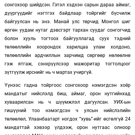
сонгохоор шийдсэн. Гэтэл хэдхэн сарын дараа аймаг,
дүүргүүдийг нэгтгэх байдлаар тойргийг бүсчилж
байгуулсан нь энэ. Манай улс төрчид Монгол шиг
өргөн уудам нутаг дэвсгэрт тархан суудаг сонгогчид
болон хууль тогтоох байгууллагад суух тэдний
төлөөллийн хоорондох харилцаа улам холдоно,
төлөөллийн ардчиллын зарчимд сөргөөр нөлөөлнө
гэж ятгаж, сэнхрүүлсээр мажоритар тогтолцоог
зүтгүүлж ирснийг нь ч мартах учиргүй.
Үүнээс гадна тойргоос сонгохоор нэмэгдсэн хоёр
мандатыг нийслэлд биш, аймаг, орон нутгийнхад
хуваарилсан нь ч шүүмжлэл дагуулсан. УИХ-ын
гишүүний тоо нэмэгдсэн ч улсын нийслэлийн
төлөөлөл, Улаанбаатарт ногдох “хувь”-ийг өсгөлгүй 24
мандаттай хэвээр үлдээж, орон нутгаас олноор