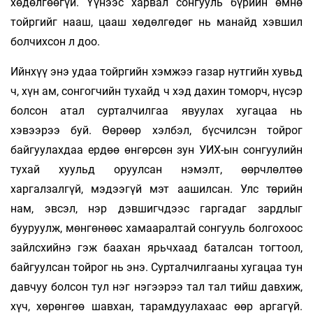
хөдөлгөөгүй. Үүнээс харвал сонгууль бүрийн өмнө
тойргийг нааш, цааш хөдөлгөдөг нь манайд хэвшил
болчихсон л доо.
Ийнхүү энэ удаа тойргийн хэмжээ газар нутгийн хувьд
ч, хүн ам, сонгогчийн тухайд ч хэд дахин томорч, нүсэр
болсон атал сурталчилгаа явуулах хугацаа нь
хэвээрээ буй. Өөрөөр хэлбэл, бүсчилсэн тойрог
байгуулахдаа ердөө өнгөрсөн зун УИХ-ын сонгуулийн
тухай хуульд оруулсан нэмэлт, өөрчлөлтөө
харгалзалгүй, мэдээгүй мэт аашилсан. Улс төрийн
нам, эвсэл, нэр дэвшигчдээс гаргадаг зардлыг
бууруулж, мөнгөнөөс хамааралтай сонгууль болгохоос
зайлсхийнэ гэж баахан ярьчхаад баталсан тогтоол,
байгуулсан тойрог нь энэ. Сурталчилгааны хугацаа тун
давчуу болсон тул нэг нэгээрээ тал тал тийш давхиж,
хүч, хөрөнгөө шавхан, тарамдуулахаас өөр аргагүй.