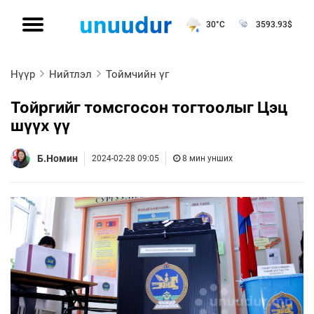
30°C
3593.93
$
Нүүр
Нийтлэл
Тоймчийн үг
Тойргийг томсгосон тогтоолыг Цэц
шүүх үү
Б.Номин
2024-02-28 09:05
8 мин унших