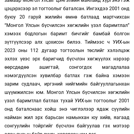
замаар Монгол Улсыг цэнгэлийн манлайд хүргэнэ гэж
цэцэрхсээр эл тогтоолыг баталсан. Ингэхдээ 2001 онд
буюу 20 гаруй жилийн өмнө батлаад мартчихсан
“Монгол Улсын бүсчилсэн хөгжлийн үзэл баримтлал”
хэмээх бодлогын баримт бичгийг бамбай болгон
зүтгүүлсээр алх цохисон билээ. Тиймээс ч УИХ-ын
2023 оны 112 дугаар тогтоолын төслийг хэлэлцэж
эхлэх үеэс эрх баригчид бүсчлэн хөгжүүлэх нэрээр
өөрсдөдөө ашигтай, сонгогдох магадлалаа
нэмэгдүүлсэн хувилбар батлах гэж байна хэмээн
зарим судлаач, иргэний нийгмийн байгууллагынхан
шүүмжилсэн юм. Монгол Улсын бүсчилсэн хөгжлийн
үзэл баримтлал батлах тухай УИХ-ын тогтоолыг 2001
онд баталснаас хойш энэ чиглэлээр ядаж сүүлийн
найман жил эрх барьсан намынхан юу хийв, яагаад
сонгуулийн тойргийг бүсчлэн байгуулав гэх мэтээр