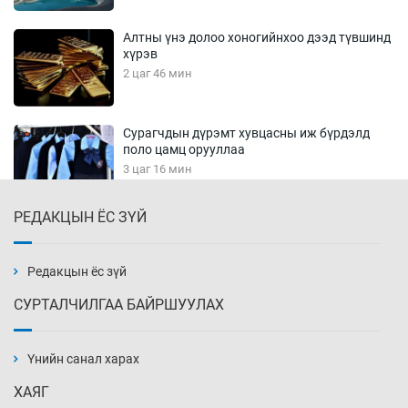
Алтны үнэ долоо хоногийнхоо дээд түвшинд
хүрэв
2 цаг 46 мин
Сурагчдын дүрэмт хувцасны иж бүрдэлд
поло цамц орууллаа
3 цаг 16 мин
РЕДАКЦЫН ЁС ЗҮЙ
Шинжлэх ухаанаа хөсөр хаясан улс
чадваргүй мэргэжилтнүүд л “үйлдвэрлэдэг”
3 цаг 46 мин
Редакцын ёс зүй
СУРТАЛЧИЛГАА БАЙРШУУЛАХ
Аппликэйшн хөгжүүлэхийн оронд ажлаа хий,
Г.Дамдинням сайд аа
Үнийн санал харах
4 цаг 16 мин
ХАЯГ