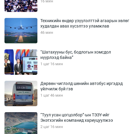
16 мин
Техникийн өндөр үзүүлэлттэй агаарын хөлөг
худалдан авах хүсэлтээ уламжлав
46 мин
“Шатахууны бус, бодлогын хомсдол
нүүрлээд байна”
1 цаг 16 мин
Дөрвөн чиглэлд шөнийн автобус иргэдэд
үйлчилж буй гэв
1 цаг 46 мин
“Туул усан цогцолбор”-ын ТЭЗҮ-ийг
Энэтхэгийн компанид хариуцуулжээ
2 цаг 16 мин