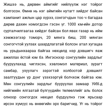
Жишээ нь, дөрвөн аймгийг нийлүүлж нэг тойрог
болгосон. Өмнө нь нэг аймгийн нутагт хийдэг байсан
кампанит ажлын цар хүрээ, сонгогчдын тоо ч багадаа
дөрөв дахин нэмэгдсэн гэсэн үг. 1000 км-ийн дотор
сурталчилгаагаа хийдэг байсан бол явах газар нь ийм
хэмжээгээр томорч, 20 мянга биш, 200 мянган
сонгогчтой уулзах шаардлагатай болсон атал хугацаа
нь урьдынхаараа байгаа нөхцөлд нэр дэвшигч яаж
ажиллах ёстой юм бэ. Ингэснээр сонгуулийн зардлыг
бууруулахад чиглэсэн, хэвлэмэл материал, зурагт
самбар, ухуулагч зэрэгтэй холбоотой дэвшилт
заалтуудын үр дүнг үзэхээргүй болчхож байгаа юм.
Мөн сонгуулийн зардлыг бууруулах замаар УИХ-д
нийгмийн ялгаатай бүлгүүдийн төлөөллийг аль болох
олноор сонгогдох нөхцөл бүрдүүлнэ гэж ярьсаар
ирсэн хүмүүс нь өнөөгийн эрх баригчид. Уг нь тойрог