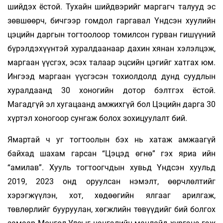
шийдэх ёстой. Тухайн шийдвэрийг маргагч талууд эс
зөвшөөрч, бичгээр гомдол гаргавал Үндсэн хуулийн
цэцийн даргын тогтоолоор томилсон гурван гишүүний
бүрэлдэхүүнтэй хуралдаанаар дахин хянан хэлэлцэж,
маргаан үүсгэх, эсэх талаар эцсийн цэгийг хатгах юм.
Ингээд маргаан үүсгэсэн тохиолдолд дунд суудлын
хуралдаанд 30 хоногийн дотор бэлтгэх ёстой.
Магадгүй эл хугацаанд амжихгүй бол Цэцийн дарга 30
хүртэл хоногоор сунгаж болох зохицуулалт бий.
Ямартай ч уг тогтоолын бэх нь хатаж амжаагүй
байхад шахам гарсан “Цэцэд өгнө” гэх яриа ийн
“амилав”. Хууль тогтоогчдын хувьд Үндсэн хуульд
2019, 2023 онд оруулсан нэмэлт, өөрчлөлтийг
хэрэгжүүлэн, хот, хөдөөгийн ялгааг арилгаж,
төвлөрлийг бууруулан, хөгжлийн төвүүдийг бий болгох