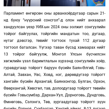
Парламент өнгөрсөн оны арванхоёрдугаар сарын 21-
нд буюу “нүүрсний сонсгол”-д олон нийт анхаарал
хандуулсан үеэр УИХ-ын 2024 оны ээлжит сонгуулийн
тойрог байгуулах, тойргийн мандатын тоо, дугаар,
нутаг дэвсгэр, төвийг тогтоох тухай 112 дугаар
тогтоол баталсан. Үүгээр таван бүсэд хамаарах нийт
13 тойрог байгуулж, Монгол Улсын бүсчилсэн
хөгжлийн үзэл баримтлалын хүрээнд сонгуулийн хоёр,
гуравдугаар тойрогт баруун бүсийн Баян-Өлгий, Говь-
Алтай, Завхан, Увс, Ховд, нэг, дөрөвдүгээр тойрогт
хангайн бүсийн Архангай, Баянхонгор, Булган, Орхон,
Өвөрхангай, Хөвсгөл, тав, долоодугаар тойрогт төвийн
бүсийн Говьсүмбэр, Дархан-Уул, Дорноговь, Дундговь,
Өмнөговь, Сэлэнгэ, Төв, зургаадугаар тойрогт зүүн
бүсийн Дорнод, Сүхбаатар, Хэнтий аймаг, 8-13 дугаар