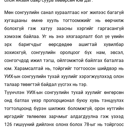
олон янзын байр суурь хөвөрсөн юм даг.
Мөн сонгуулийн санал хураалтаас нэг жилээс багагүй
хугацааны өмнө хууль тогтоомжийг нь өөрчилж
болохгүй гэж хатуу заасны хэргийг гаргасангүй
хэмээж байлаа. Уг нь энэ хязгаарлалт бол үе үеийн
эрх баригчдыг өөрсдөдөө ашигтай хувилбар
зохиохгүй, сонгуулийн оролцоог бүх нам, эвсэл,
сонгогчдод ижил тэгш, ойлгомжтой байлгах баталгаа
юм. Харамсалтай нь, тойргийг тогтоосон шийдвэр нь
УИХ-ын сонгуулийн тухай хуулийг хэрэгжүүлэхэд олон
талаар төвөгтэй байдал үүсгэх нь тэр.
Түүнчлэн УИХ-ын сонгуулийн тухай хуулийг өнгөрсөн
онд батлах үеэр пропорционал буюу хувь тэнцүүлэх
тогтолцоонд бүрэн шилжих боломжгүй, орон нутгийн
иргэдийг төлөөлөх зарчмыг алдагдуулна гэж үзээд
126 гишүүний дийлэнх олонх болох 78-ыг нь тойргоос