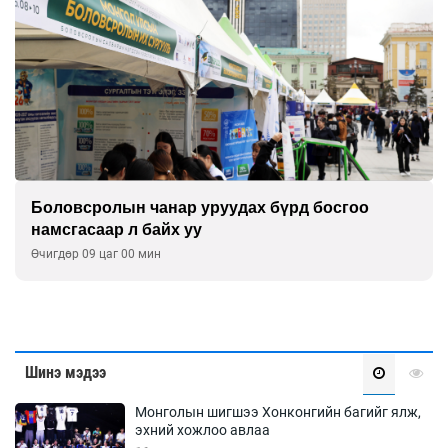
Боловсролын чанар уруудах бүрд босгоо
намсгасаар л байх уу
Өчигдөр 09 цаг 00 мин
Шинэ мэдээ
Монголын шигшээ Хонконгийн багийг ялж,
эхний хожлоо авлаа