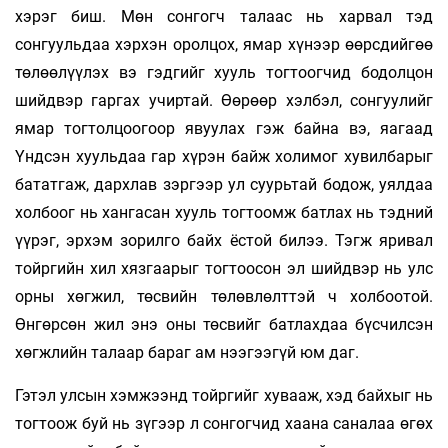
хэрэг биш. Мөн сонгогч талаас нь харвал тэд
сонгуульдаа хэрхэн оролцох, ямар хүнээр өөрсдийгөө
төлөөлүүлэх вэ гэдгийг хууль тогтоогчид бодолцон
шийдвэр гаргах учиртай. Өөрөөр хэлбэл, сонгуулийг
ямар тогтолцоогоор явуулах гэж байна вэ, яагаад
Үндсэн хуульдаа гар хүрэн байж холимог хувилбарыг
бататгаж, дархлав зэргээр ул суурьтай бодож, уялдаа
холбоог нь хангасан хууль тогтоомж батлах нь тэдний
үүрэг, эрхэм зорилго байх ёстой билээ. Тэгж яривал
тойргийн хил хязгаарыг тогтоосон эл шийдвэр нь улс
орны хөгжил, төсвийн төлөвлөлттэй ч холбоотой.
Өнгөрсөн жил энэ оны төсвийг батлахдаа бүсчилсэн
хөгжлийн талаар бараг ам нээгээгүй юм даг.
Гэтэл улсын хэмжээнд тойргийг хувааж, хэд байхыг нь
тогтоож буй нь зүгээр л сонгогчид хаана саналаа өгөх