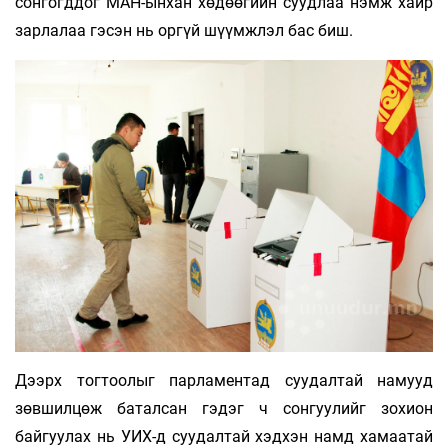
сонгогддог МАН-ынхан хөдөөгийн суудлаа нэмж хайр
зарлалаа гэсэн нь оргүй шүүмжлэл бас биш.
Дээрх тогтоолыг парламентад суудалтай намууд
зөвшилцөж баталсан гэдэг ч сонгуулийг зохион
байгуулах нь УИХ-д суудалтай хэдхэн намд хамаатай