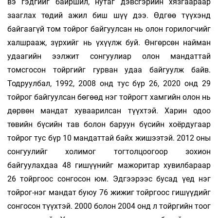
вэ гэдгийг байршил, нутаг дэвсгэрийн хязгаараар
зааглах төдий ажил биш шүү дээ. Өдгөө түүхэнд
байгаагүй том тойрог байгуулсан нь олон горилогчийг
халшрааж, зүрхийг нь үхүүлж буй. Өнгөрсөн найман
удаагийн ээлжит сонгуулиар олон мандаттай
томсгосон тойргийг гурван удаа байгуулж байв.
Тодруулбал, 1992, 2008 онд тус бүр 26, 2020 онд 29
тойрог байгуулсан бөгөөд нэг тойрогт хамгийн олон нь
дөрвөн мандат хуваарилсан түүхтэй. Харин одоо
төвийн бүсийн тав болон баруун бүсийн хоёрдугаар
тойрог тус бүр 10 мандаттай байх жишээтэй. 2012 оны
сонгуулийг холимог тогтолцоогоор зохион
байгуулахдаа 48 гишүүнийг мажоритар хувилбараар
26 тойргоос сонгосон юм. Эдгээрээс бусад үед нэг
тойрог-нэг мандат буюу 76 жижиг тойргоос гишүүдийг
сонгосон түүхтэй. 2000 болон 2004 онд л тойргийн тоог