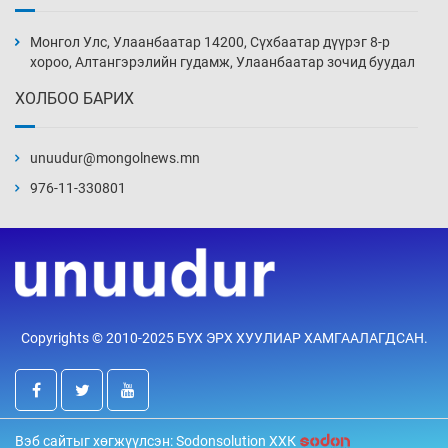
Эвдэрхий замаар түрээ барьж, иргэдийнхээ
халаасыг тэмтэрч эхэллээ
Монгол Улс, Улаанбаатар 14200, Сүхбаатар дүүрэг 8-р
4 цаг 46 мин
хороо, Алтангэрэлийн гудамж, Улаанбаатар зочид буудал
ХОЛБОО БАРИХ
Тэтгэлэг, хөнгөлөлттэй зээлийн санхүүжилт
саатсанаас олон оюутан төлбөрийн
дарамтад оров
unuudur@mongolnews.mn
20 цаг 16 мин
976-11-330801
Налайх дүүргийнхэн хошой аваргаар
шалгарлаа
20 цаг 46 мин
БНСУ-д хэт халсны улмаас 19 хүн нас
Copyrights © 2010-2025 БҮХ ЭРХ ХУУЛИАР ХАМГААЛАГДСАН.
баржээ
21 цаг 16 мин
“DeepSeek” компани ӨМӨЗО-д хиймэл оюуны
Вэб сайтыг хөгжүүлсэн: Sodonsolution ХХК