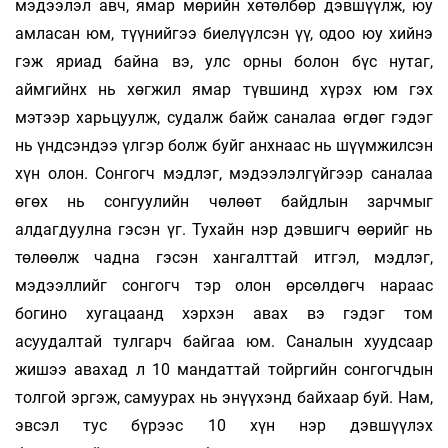
мэдээлэл авч, ямар мөрийн хөтөлбөр дэвшүүлж, юу
амласан юм, түүнийгээ биелүүлсэн үү, одоо юу хийнэ
гэж яриад байна вэ, улс орны болон бүс нутаг,
аймгийнх нь хөгжил ямар түвшинд хүрэх юм гэх
мэтээр харьцуулж, судалж байж саналаа өгдөг гэдэг
нь үндсэндээ үлгэр болж буйг анхнаас нь шүүмжилсэн
хүн олон. Сонгогч мэдлэг, мэдээлэлгүйгээр саналаа
өгөх нь сонгуулийн чөлөөт байдлын зарчмыг
алдагдуулна гэсэн үг. Тухайн нэр дэвшигч өөрийг нь
төлөөлж чадна гэсэн хангалттай итгэл, мэдлэг,
мэдээллийг сонгогч тэр олон өрсөлдөгч нараас
богино хугацаанд хэрхэн авах вэ гэдэг том
асуудалтай тулгарч байгаа юм. Саналын хуудсаар
жишээ авахад л 10 мандаттай тойргийн сонгогчдын
толгой эргэж, самуурах нь энүүхэнд байхаар буй. Нам,
эвсэл тус бүрээс 10 хүн нэр дэвшүүлэх