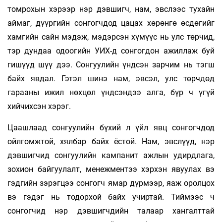
томрохын хэрээр нэр дэвшигч, нам, эвслээс тухайн
аймаг, дүүргийн сонгогчдод цацах хөрөнгө өсдөгийг
хамгийн сайн мэдэж, мэдэрсэн хүмүүс нь улс төрчид,
тэр дундаа одоогийн УИХ-д сонгогдон ажиллаж буй
гишүүд шүү дээ. Сонгуулийн үндсэн зарчим нь тэгш
байх явдал. Гэтэл шинэ нам, эвсэл, улс төрчдөд
гарааны ижил нөхцөл үндсэндээ алга, бүр ч үгүй
хийчихсэн хэрэг.
Цаашлаад сонгуулийн бүхий л үйл явц сонгогчдод
ойлгомжтой, хялбар байх ёстой. Нам, эвслүүд, нэр
дэвшигчид сонгуулийн кампанит ажлын удирдлага,
зохион байгуулалт, менежментээ хэрхэн явуулах вэ
гэдгийн зэрэгцээ сонгогч ямар дүрмээр, яаж оролцох
вэ гэдэг нь тодорхой байх учиртай. Тиймээс ч
сонгогчид нэр дэвшигчдийн талаар хангалттай