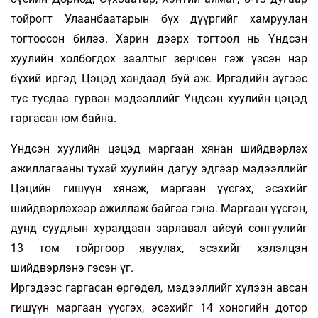
тойрогт Улаанбаатарын бүх дүүргийг хамруулан
тогтоосон билээ. Харин дээрх тогтоол нь Үндсэн
хуулийн холбогдох заалтыг зөрчсөн гэж үзсэн нэр
бүхий иргэд Цэцэд хандаад буй аж. Иргэдийн зүгээс
тус тусдаа гурван мэдээллийг Үндсэн хуулийн цэцэд
гаргасан юм байна.
Үндсэн хуулийн цэцэд маргаан хянан шийдвэрлэх
ажиллагааны тухай хуулийн дагуу эдгээр мэдээллийг
Цэцийн гишүүн хянаж, маргаан үүсгэх, эсэхийг
шийдвэрлэхээр ажиллаж байгаа гэнэ. Маргаан үүсгэн,
дунд суудлын хуралдаан зарлавал айсуй сонгуулийг
13 том тойргоор явуулах, эсэхийг хэлэлцэн
шийдвэрлэнэ гэсэн үг.
Иргэдээс гаргасан өргөдөл, мэдээллийг хүлээн авсан
гишүүн маргаан үүсгэх, эсэхийг 14 хоногийн дотор