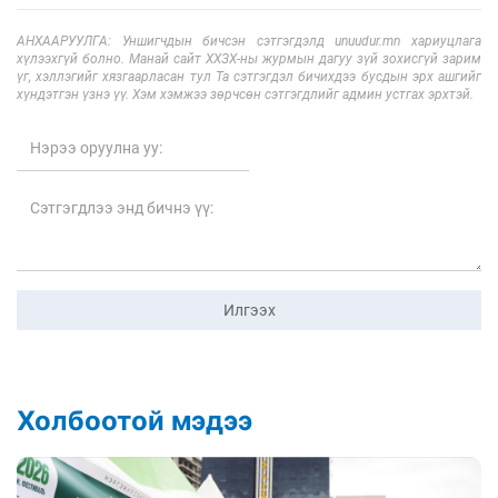
АНХААРУУЛГА: Уншигчдын бичсэн сэтгэгдэлд unuudur.mn хариуцлага
хүлээхгүй болно. Манай сайт ХХЗХ-ны журмын дагуу зүй зохисгүй зарим
үг, хэллэгийг хязгаарласан тул Та сэтгэгдэл бичихдээ бусдын эрх ашгийг
хүндэтгэн үзнэ үү. Хэм хэмжээ зөрчсөн сэтгэгдлийг админ устгах эрхтэй.
Илгээх
Холбоотой мэдээ