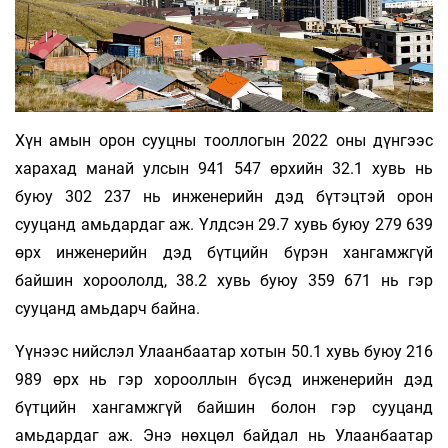
Хүн амын орон сууцны тооллогын 2022 оны дүнгээс
харахад манай улсын 941 547 өрхийн 32.1 хувь нь
буюу 302 237 нь инженерийн дэд бүтэцтэй орон
сууцанд амьдардаг аж. Үлдсэн 29.7 хувь буюу 279 639
өрх инженерийн дэд бүтцийн бүрэн хангамжгүй
байшин хороололд, 38.2 хувь буюу 359 671 нь гэр
сууцанд амьдарч байна.
Үүнээс нийслэл Улаанбаатар хотын 50.1 хувь буюу 216
989 өрх нь гэр хорооллын бүсэд инженерийн дэд
бүтцийн хангамжгүй байшин болон гэр сууцанд
амьдардаг аж. Энэ нөхцөл байдал нь Улаанбаатар