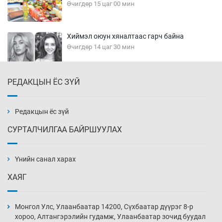
Өчигдөр 15 цаг 00 мин
Хиймэл оюун хяналтаас гарч байна
Өчигдөр 14 цаг 30 мин
РЕДАКЦЫН ЁС ЗҮЙ
Эмэгтэйчүүд Бээжин, эрэгтэйчүүд Японд
бэлтгэл базаахаар хилийн дээс алхлаа
Өчигдөр 14 цаг 00 мин
Редакцын ёс зүй
СУРТАЛЧИЛГАА БАЙРШУУЛАХ
АНУ-ын Цэргийн кибер командлалаын
ажилтнууд амиа хорлох явдал эрс
нэмэгджээ
Үнийн санал харах
Өчигдөр 13 цаг 52 мин
ХАЯГ
Монголын шигшээ Хонконгийн багийг ялж,
эхний хожлоо авлаа
Монгол Улс, Улаанбаатар 14200, Сүхбаатар дүүрэг 8-р
Өчигдөр 13 цаг 30 мин
хороо, Алтангэрэлийн гудамж, Улаанбаатар зочид буудал