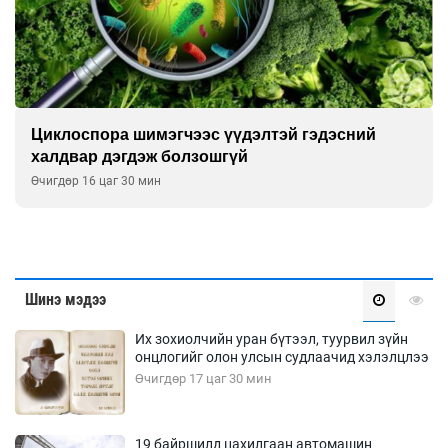
Сэтгэцийн эрүүл мэндэд “санаа тавих” олон
улсын хурал зохион байгуулна
Өчигдөр 16 цаг 00 мин
Шинэ мэдээ
Их зохиолчийн уран бүтээл, туурвил зүйн
онцлогийг олон улсын судлаачид хэлэлцлээ
Өчигдөр 17 цаг 30 мин
19 байршилд цахилгаан автомашин