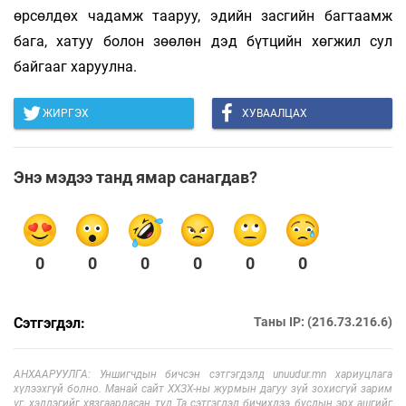
өрсөлдөх чадамж тааруу, эдийн засгийн багтаамж
бага, хатуу болон зөөлөн дэд бүтцийн хөгжил сул
байгааг харуулна.
ЖИРГЭХ
ХУВААЛЦАХ
Энэ мэдээ танд ямар санагдав?
0
0
0
0
0
0
Сэтгэгдэл:
Таны IP: (216.73.216.6)
АНХААРУУЛГА: Уншигчдын бичсэн сэтгэгдэлд unuudur.mn хариуцлага
хүлээхгүй болно. Манай сайт ХХЗХ-ны журмын дагуу зүй зохисгүй зарим
үг, хэллэгийг хязгаарласан тул Та сэтгэгдэл бичихдээ бусдын эрх ашгийг