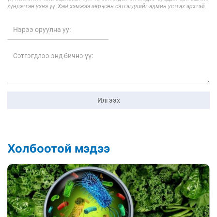
хүндэтгэн үзнэ үү. Хэм хэмжээ зөрчсөн сэтгэгдлийг админ устгах эрхтэй.
Илгээх
Холбоотой мэдээ