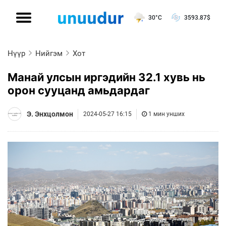
30°C
3593.87
$
Нүүр
Нийгэм
Хот
Манай улсын иргэдийн 32.1 хувь нь
орон сууцанд амьдардаг
Э. Энхцолмон
2024-05-27 16:15
1 мин унших