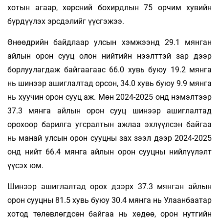
хотын агаар, хөрсний бохирдлын 75 орчим хувийн
бүрдүүлэх эрсдэлийг үүсгэжээ.
Өнөөдрийн байдлаар улсын хэмжээнд 29.1 мянган
айлын орон сууц олон нийтийн нээлттэй зар дээр
борлуулагдаж байгаагаас 66.0 хувь буюу 19.2 мянга
нь шинээр ашиглалтад орсон, 34.0 хувь буюу 9.9 мянга
нь хуучин орон сууц аж. Мөн 2024-2025 онд нэмэлтээр
37.3 мянга айлын орон сууц шинээр ашиглалтад
орохоор барилга угсралтын ажлаа эхлүүлсэн байгаа
нь манай улсын орон сууцны зах зээл дээр 2024-2025
онд нийт 66.4 мянга айлын орон сууцны нийлүүлэлт
үүсэх юм.
Шинээр ашиглалтад орох дээрх 37.3 мянган айлын
орон сууцны 81.5 хувь буюу 30.4 мянга нь Улаанбаатар
хотод төлөвлөгдсөн байгаа нь хөдөө, орон нутгийн