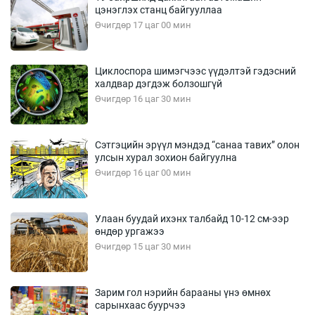
цэнэглэх станц байгууллаа
Өчигдөр 17 цаг 00 мин
Циклоспора шимэгчээс үүдэлтэй гэдэсний
халдвар дэгдэж болзошгүй
Өчигдөр 16 цаг 30 мин
Сэтгэцийн эрүүл мэндэд “санаа тавих” олон
улсын хурал зохион байгуулна
Өчигдөр 16 цаг 00 мин
Улаан буудай ихэнх талбайд 10-12 см-ээр
өндөр ургажээ
Өчигдөр 15 цаг 30 мин
Зарим гол нэрийн барааны үнэ өмнөх
сарынхаас буурчээ