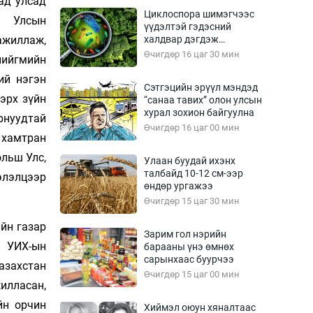
ад улсад
Урлагтай яриа
Циклоспора шимэгчээс
өрчил
л Улсын
үүдэлтэй гэдэсний
жиллаж,
халдвар дэгдэж
энд-Эрхэм баян
болзошгүй
Өчигдөр 16 цаг 30 мин
ийгмийн
ий нэгэн
Сэтгэцийн эрүүл мэндэд
 эрх зүйн
“санаа тавих” олон улсын
хүний үг
хурал зохион байгуулна
рнуудтай
Өчигдөр 16 цаг 00 мин
хамтран
ольш Улс,
Улаан буудай ихэнх
талбайд 10-12 см-ээр
элэлцээр
ага
Бусад
өндөр ургажээ
Өчигдөр 15 цаг 30 мин
Фото
сурвалжлагч
Видео
йн газар
Зарим гол нэрийн
, УИХ-ын
Инфографик
барааны үнэ өмнөх
сарынхаас буурчээ
азахстан
Санал асуулга
Өчигдөр 15 цаг 00 мин
илласан,
йн орчин
Хиймэл оюун хяналтаас