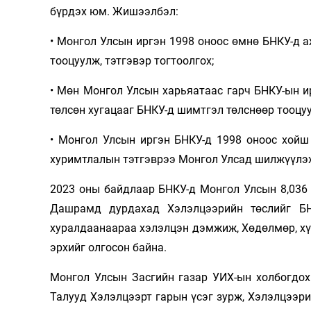
бүрдэх юм. Жишээлбэл:
Олимп 2024
• Монгол Улсын иргэн 1998 оноос өмнө БНКУ-д 
тооцуулж, тэтгэвэр тогтоолгох;
• Мөн Монгол Улсын харьяатаас гарч БНКУ-ын 
төлсөн хугацааг БНКУ-д шимтгэл төлснөөр тооцуул
• Монгол Улсын иргэн БНКУ-д 1998 оноос хойш
хуримтлалын тэтгэврээ Монгол Улсад шилжүүлэ
2023 оны байдлаар БНКУ-д Монгол Улсын 8,036 
Дашрамд дурдахад Хэлэлцээрийн төслийг БН
хуралдаанаараа хэлэлцэн дэмжиж, Хөдөлмөр, хү
эрхийг олгосон байна.
Монгол Улсын Засгийн газар УИХ-ын холбогдох
Талууд Хэлэлцээрт гарын үсэг зурж, Хэлэлцээр