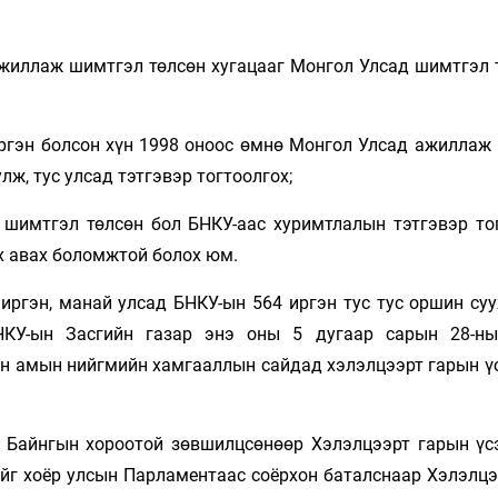
ажиллаж шимтгэл төлсөн хугацааг Монгол Улсад шимтгэл 
иргэн болсон хүн 1998 оноос өмнө Монгол Улсад ажиллаж
ж, тус улсад тэтгэвэр тогтоолгох;
 шимтгэл төлсөн бол БНКУ-аас хуримтлалын тэтгэвэр тог
х авах боломжтой болох юм.
иргэн, манай улсад БНКУ-ын 564 иргэн тус тус оршин суу
КУ-ын Засгийн газар энэ оны 5 дугаар сарын 28-н
н амын нийгмийн хамгааллын сайдад хэлэлцээрт гарын үс
 Байнгын хороотой зөвшилцсөнөөр Хэлэлцээрт гарын үсэ
ийг хоёр улсын Парламентаас соёрхон баталснаар Хэлэлцэ