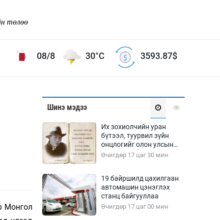
йн төлөө
08/8
30°C
3593.87
$
Соёл урлаг
Шинэ мэдээ
ой хөгжлийн зорилго -
Сонгодог урлаг
Их зохиолчийн уран
Ардын урлаг
бүтээл, туурвил зүйн
онцлогийг олон улсын
Дүрслэх урлаг
судлаачид хэлэлцлээ
Өчигдөр 17 цаг 30 мин
Өв соёл
таг
Кино урлаг
19 байршилд цахилгаан
автомашин цэнэглэх
 орчин
Цирк
станц байгууллаа
ол
р Монгол
Өчигдөр 17 цаг 00 мин
Рок поп, хип хоп
энд