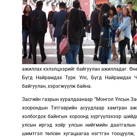
126-гийн НЭГ
ажиллах хэлэлцээрийг байгуулан ажилладаг. Өнө
Бүгд Найрамдах Турк Улс, Бүгд Найрамдах Ч
Ертөнц
Спорт
байгуулан, хэрэгжүүлж байна.
Нийгэм
Бөх
Техник технологи
Сагсан бөмбөг
Засгийн газрын хуралдаанаар “Монгол Улсын За
хоорондын Тэтгэврийн асуудлаар хамтран аж
Шинжлэх ухаан
Хөлбөмбөг
холбогдох байнгын хороонд хүргүүлэхээр шийд
Сонин хачин
Олимпын төрөл
улсын иргэд хоёр улсын нийгмийн даатгалын 
Дэлхийн монгол
Тулааны спорт
шимтгэл төлсөн хугацаагаа нэгтгэн тооцуулж,
Олимпын бус төр