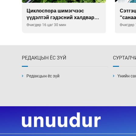
Сэтгэцийн эрүүл мэндэд
Улаан 
р
“санаа тавих” олон улсын
10-12 
хурал зохион байгуулна
Өчигдөр 16 цаг 00 мин
Өчигдөр 
РЕДАКЦЫН ЁС ЗҮЙ
СУРТАЛЧ
Редакцын ёс зүй
Үнийн са