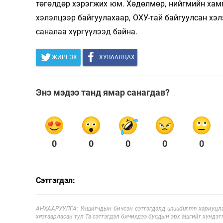
төгөлдөр хэрэгжих юм. Хөдөлмөр, нийгмийн ха
хэлэлцээр байгуулахаар, ОХУ-тай байгуулсан хэ
саналаа хүргүүлээд байна.
ЖИРГЭХ
ХУВААЛЦАХ
Энэ мэдээ танд ямар санагдав?
0
0
0
0
0
Сэтгэгдэл:
АНХААРУУЛГА: Уншигчдын бичсэн сэтгэгдэлд unuudur.mn хариуцла
хязгаарласан тул Та сэтгэгдэл бичихдээ бусдын эрх ашгийг хүндэтг