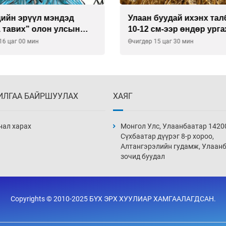
буудай ихэнх талбайд
Хиймэл оюун хяналтаас
см-ээр өндөр ургажээ
байна
15 цаг 30 мин
Өчигдөр 14 цаг 30 мин
ИЛГАА БАЙРШУУЛАХ
ХАЯГ
нал харах
Монгол Улс, Улаанбаатар 1420
Сүхбаатар дүүрэг 8-р хороо,
Алтангэрэлийн гудамж, Улаан
зочид буудал
Copyrights © 2010-2025 БҮХ ЭРХ ХУУЛИАР ХАМГААЛАГДСАН.