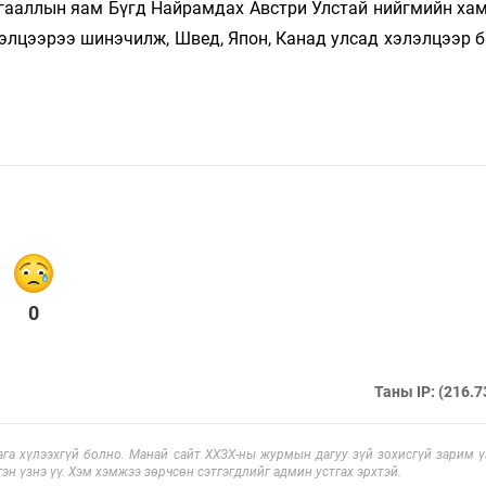
мгааллын яам Бүгд Найрамдах Австри Улстай нийгмийн ха
лэлцээрээ шинэчилж, Швед, Япон, Канад улсад хэлэлцээр 
0
Таны IP: (216.7
га хүлээхгүй болно. Манай сайт ХХЗХ-ны журмын дагуу зүй зохисгүй зарим үг
эн үзнэ үү. Хэм хэмжээ зөрчсөн сэтгэгдлийг админ устгах эрхтэй.