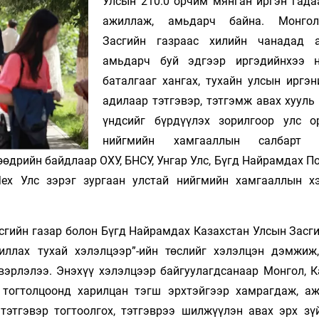
Улсын 210.0 орчим мянган иргэн гада
Ханш
Хэрэг з
ажиллаж, амьдарч байна. Монго
Эрэлттэй мэдээ
Засгийн газраас хилийн чанадад а
Эрүүл м
амьдарч буй эдгээр иргэдийнхээ н
Хууль ёс
баталгааг хангах, тухайн улсын иргэн
Хүмүүс
адилаар тэтгэвэр, тэтгэмж авах хууль
Албаны 
үндсийг бүрдүүлэх зорилгоор улс о
Бусад
нийгмийн хамгааллын салбарт 
өдрийн байдлаар ОХУ, БНСУ, Унгар Улс, Бүгд Найрамдах П
ех Улс зэрэг зургаан улстай нийгмийн хамгааллын х
Life style
Ярилцл
Зөвлөгөө
Хоймор
Өнөөдрийн тухай
Уншигч-
сгийн газар болон Бүгд Найрамдах Казахстан Улсын Засги
иллах тухай хэлэлцээр”-ийн төслийг хэлэлцэн дэмжиж
вэрлэлээ. Энэхүү хэлэлцээр байгуулагдсанаар Монгол, К
тогтолцоонд харилцан тэгш эрхтэйгээр хамрагдаж, аж
 тэтгэвэр тогтоолгох, тэтгэврээ шилжүүлэн авах эрх зү
өл