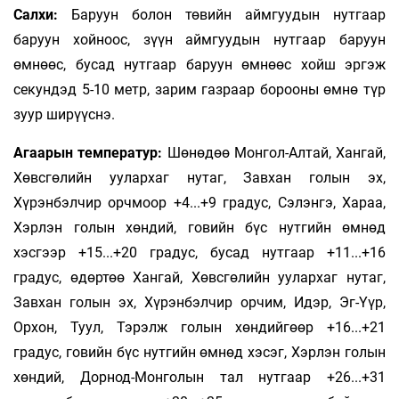
Салхи:
Баруун болон төвийн аймгуудын нутгаар
баруун хойноос, зүүн аймгуудын нутгаар баруун
өмнөөс, бусад нутгаар баруун өмнөөс хойш эргэж
секундэд 5-10 метр, зарим газраар борооны өмнө түр
зуур ширүүснэ.
Агаарын температур:
Шөнөдөө Монгол-Алтай, Хангай,
Хөвсгөлийн уулархаг нутаг, Завхан голын эх,
Хүрэнбэлчир орчмоор +4...+9 градус, Сэлэнгэ, Хараа,
Хэрлэн голын хөндий, говийн бүс нутгийн өмнөд
хэсгээр +15...+20 градус, бусад нутгаар +11...+16
градус, өдөртөө Хангай, Хөвсгөлийн уулархаг нутаг,
Завхан голын эх, Хүрэнбэлчир орчим, Идэр, Эг-Үүр,
Орхон, Туул, Тэрэлж голын хөндийгөөр +16...+21
градус, говийн бүс нутгийн өмнөд хэсэг, Хэрлэн голын
хөндий, Дорнод-Монголын тал нутгаар +26...+31