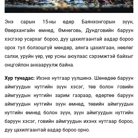
Энэ сарын 15-ны өдөр Баянхонгорын зүүн,
Өвөрхангайн өмнөд, Өмнөговь, Дундговийн баруун
хэсгээр усархаг бороо, дуу цахилгаантай аадар бороо
орох тул болзошгүй мөндөр, аянга цахилгаан, нөөлөг
салхи, уруйн үер, үер усны аюулаас сэрэмжтэй байхыг
онцгойлон анхааруулж байна.
Хур тунадас:
Ихэнх нутгаар үүлшинэ. Шөнөдөө баруун
аймгуудын нутгийн зүүн хэсэг, төв болон говийн
аймгуудын нутгийн зарим газраар, өдөртөө баруун
аймгуудын нутгийн зүүн өмнөд, төвийн аймгуудын
нутгийн өмнөд болон зүүн, зүүн аймгуудын нутгийн
баруун хэсэг, говийн аймгуудын ихэнх нутгаар бороо,
дуу цахилгаантай аадар бороо орно.