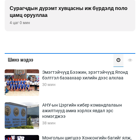
Сурагчдын дүрэмт хувцасны иж бүрдэлд поло
цамц орууллаа
4 цаг 0 мин
Шинэ мэдээ
Эмэгтэйчүүд Бээжин, эрэгтэйчүүд Японд
бэлтгэл базаахаар хилийн дээс алхлаа
30 мин
АНУ-ын Цэргийн кибер командлалаын
ажилтнууд амиа хорлох явдал эрс
нэмэгджээ
38 мин
Монголын шигшээ Хонконгийн багийг ялж,