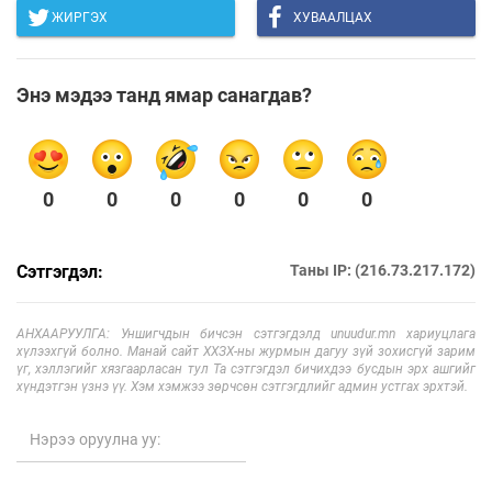
ЖИРГЭХ
ХУВААЛЦАХ
Энэ мэдээ танд ямар санагдав?
0
0
0
0
0
0
Сэтгэгдэл:
Таны IP: (216.73.217.172)
АНХААРУУЛГА: Уншигчдын бичсэн сэтгэгдэлд unuudur.mn хариуцлага
хүлээхгүй болно. Манай сайт ХХЗХ-ны журмын дагуу зүй зохисгүй зарим
үг, хэллэгийг хязгаарласан тул Та сэтгэгдэл бичихдээ бусдын эрх ашгийг
хүндэтгэн үзнэ үү. Хэм хэмжээ зөрчсөн сэтгэгдлийг админ устгах эрхтэй.