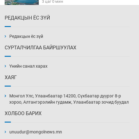
3 цаг 0 мин
РЕДАКЦЫН ЁС ЗҮЙ
Алтны үнэ долоо хоногийнхоо дээд түвшинд
хүрэв
3 цаг 30 мин
Редакцын ёс зүй
СУРТАЛЧИЛГАА БАЙРШУУЛАХ
Сурагчдын дүрэмт хувцасны иж бүрдэлд
поло цамц орууллаа
Үнийн санал харах
4 цаг 0 мин
ХАЯГ
Шинжлэх ухаанаа хөсөр хаясан улс
чадваргүй мэргэжилтнүүд л “үйлдвэрлэдэг”
Монгол Улс, Улаанбаатар 14200, Сүхбаатар дүүрэг 8-р
4 цаг 30 мин
хороо, Алтангэрэлийн гудамж, Улаанбаатар зочид буудал
ХОЛБОО БАРИХ
Аппликэйшн хөгжүүлэхийн оронд ажлаа хий,
Г.Дамдинням сайд аа
unuudur@mongolnews.mn
5 цаг 0 мин