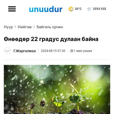
30°C
3593.93
$
Нүүр
Нийгэм
Байгаль орчин
Өнөөдөр 22 градус дулаан байна
Г.Жаргалмаа
2024-08-15 07:30
1 мин унших