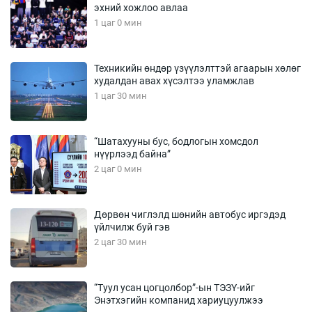
эхний хожлоо авлаа
1 цаг 0 мин
Техникийн өндөр үзүүлэлттэй агаарын хөлөг
худалдан авах хүсэлтээ уламжлав
1 цаг 30 мин
“Шатахууны бус, бодлогын хомсдол
нүүрлээд байна”
2 цаг 0 мин
Дөрвөн чиглэлд шөнийн автобус иргэдэд
үйлчилж буй гэв
2 цаг 30 мин
“Туул усан цогцолбор”-ын ТЭЗҮ-ийг
Энэтхэгийн компанид хариуцуулжээ