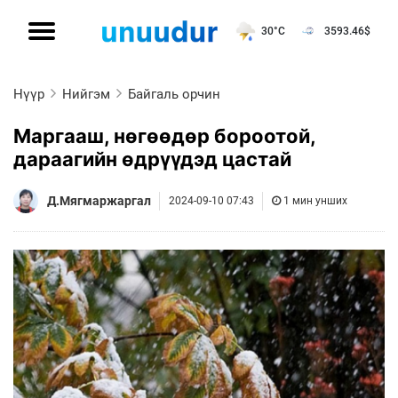
30°C
3593.46
$
Нүүр
Нийгэм
Байгаль орчин
Маргааш, нөгөөдөр бороотой,
дараагийн өдрүүдэд цастай
Д.Мягмаржаргал
2024-09-10 07:43
1 мин унших