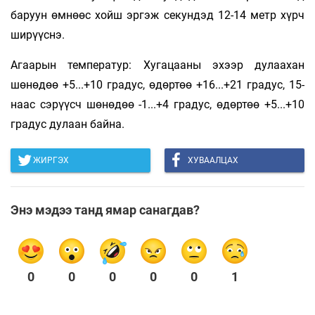
баруун өмнөөс хойш эргэж секундэд 12-14 метр хүрч
ширүүснэ.
Агаарын температур: Хугацааны эхээр дулаахан
шөнөдөө +5...+10 градус, өдөртөө +16...+21 градус, 15-
наас сэрүүсч шөнөдөө -1...+4 градус, өдөртөө +5...+10
градус дулаан байна.
ЖИРГЭХ
ХУВААЛЦАХ
Энэ мэдээ танд ямар санагдав?
0
0
0
0
0
1