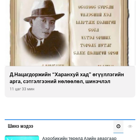
Д.Нацагдоржийн “Харанхуй хад” өгүүллэгийн
арга, сэтгэлгээний нөлөөлөл, шинэчлэл
11 цаг 33 мин
Шинэ мэдээ
Аэробикийн төрөлд Азийн аваргаар