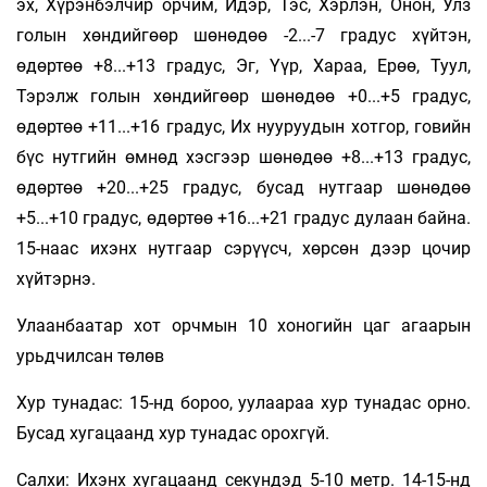
эх, Хүрэнбэлчир орчим, Идэр, Тэс, Хэрлэн, Онон, Улз
голын хөндийгөөр шөнөдөө -2...-7 градус хүйтэн,
өдөртөө +8...+13 градус, Эг, Үүр, Хараа, Ерөө, Туул,
Тэрэлж голын хөндийгөөр шөнөдөө +0...+5 градус,
өдөртөө +11...+16 градус, Их нууруудын хотгор, говийн
бүс нутгийн өмнөд хэсгээр шөнөдөө +8...+13 градус,
өдөртөө +20...+25 градус, бусад нутгаар шөнөдөө
+5...+10 градус, өдөртөө +16...+21 градус дулаан байна.
15-наас ихэнх нутгаар сэрүүсч, хөрсөн дээр цочир
хүйтэрнэ.
Улаанбаатар хот орчмын 10 хоногийн цаг агаарын
урьдчилсан төлөв
Хур тунадас: 15-нд бороо, уулаараа хур тунадас орно.
Бусад хугацаанд хур тунадас орохгүй.
Салхи: Ихэнх хугацаанд секундэд 5-10 метр. 14-15-нд