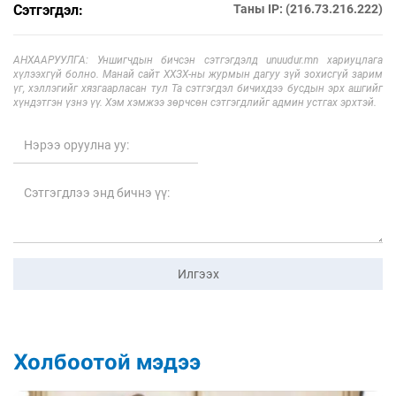
Сэтгэгдэл:
Таны IP: (216.73.216.222)
АНХААРУУЛГА: Уншигчдын бичсэн сэтгэгдэлд unuudur.mn хариуцлага
хүлээхгүй болно. Манай сайт ХХЗХ-ны журмын дагуу зүй зохисгүй зарим
үг, хэллэгийг хязгаарласан тул Та сэтгэгдэл бичихдээ бусдын эрх ашгийг
хүндэтгэн үзнэ үү. Хэм хэмжээ зөрчсөн сэтгэгдлийг админ устгах эрхтэй.
Илгээх
Холбоотой мэдээ