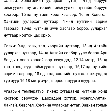
Хангай, Хөвсгөлийн уулархаг нутаг, 14-нд баруун
аймгуудын нутаг, төвийн аймгуудын нутгийн баруун
хэсгээр, 15-нд нутгийн хойд хэсгээр, 16-нд Хөвсгөл,
Хэнтийн уулархаг нутгаар, 17-нд нутгийн зарим
газраар, 18-нд нутгийн зүүн хэсгээр бороо, уулархаг
нутгаар нойтон цас орно.
Салхи: 9-нд говь, тал, хээрийн нутгаар, 13-нд Алтайн
уулархаг нутгаар, 14-нд Алтайн салбар уулс болон Арц
Богдын өвөр хоолойгоор секундэд 12-14 метр, 15-нд
төв, говь, зүүн аймгуудын нутгаар, 16,17-нд нутгийн
зарим газраар, 18-нд тал, хээрийн нутгаар секундэд
түр зуур 16-18 метр хүрч, шороон шуурга шуурна.
Агаарын температур: Ихэнх хугацаанд нутгийн хойд
хэсгээр сэрүүхэн Дархадын хотгор, Монгол-Алтай,
Хангай, Хөвсгөл, Хэнтийн уулархаг нутаг, Завхан голын