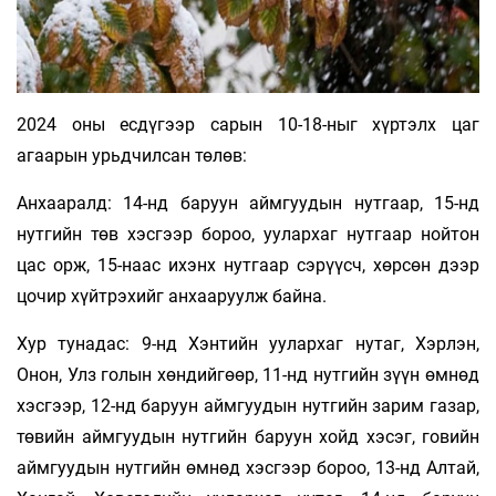
2024 оны есдүгээр сарын 10-18-ныг хүртэлх цаг
агаарын урьдчилсан төлөв:
Анхааралд: 14-нд баруун аймгуудын нутгаар, 15-нд
нутгийн төв хэсгээр бороо, уулархаг нутгаар нойтон
цас орж, 15-наас ихэнх нутгаар сэрүүсч, хөрсөн дээр
цочир хүйтрэхийг анхааруулж байна.
Хур тунадас: 9-нд Хэнтийн уулархаг нутаг, Хэрлэн,
Онон, Улз голын хөндийгөөр, 11-нд нутгийн зүүн өмнөд
хэсгээр, 12-нд баруун аймгуудын нутгийн зарим газар,
төвийн аймгуудын нутгийн баруун хойд хэсэг, говийн
аймгуудын нутгийн өмнөд хэсгээр бороо, 13-нд Алтай,