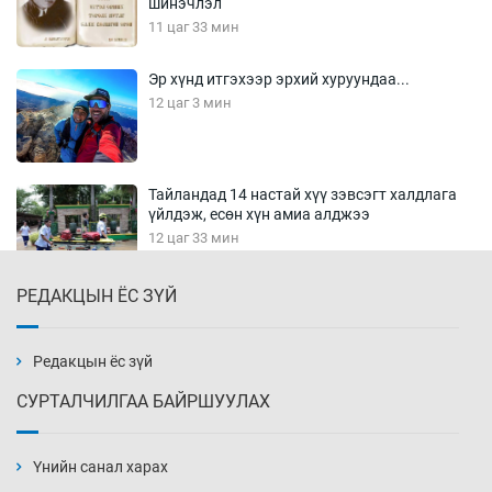
шинэчлэл
11 цаг 33 мин
Эр хүнд итгэхээр эрхий хуруундаа...
12 цаг 3 мин
Тайландад 14 настай хүү зэвсэгт халдлага
үйлдэж, есөн хүн амиа алджээ
12 цаг 33 мин
РЕДАКЦЫН ЁС ЗҮЙ
Хүннү рок буюу монгол онгод
13 цаг 3 мин
Редакцын ёс зүй
СУРТАЛЧИЛГАА БАЙРШУУЛАХ
Сарьсан багваахайнууд голын эрэг дагуух
барилга, байгууламжийн дээвэрт үүрлэжээ
Үнийн санал харах
13 цаг 33 мин