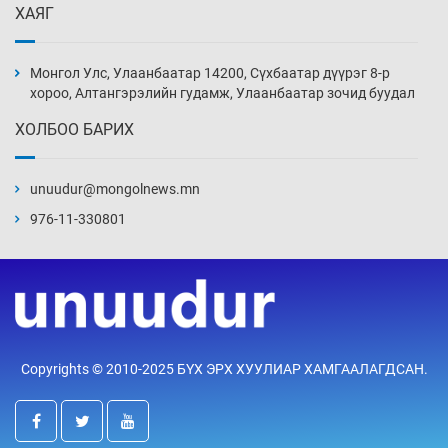
ХАЯГ
Цагдаагийн алба хаагчийг мөргөж зугтсан
этгээдийг илрүүлэв
Монгол Улс, Улаанбаатар 14200, Сүхбаатар дүүрэг 8-р
14 цаг 3 мин
хороо, Алтангэрэлийн гудамж, Улаанбаатар зочид буудал
ХОЛБОО БАРИХ
Нүүрс-пиролизийн үйлдвэр байгуулах
тогтоолын төслийг батлав
unuudur@mongolnews.mn
14 цаг 33 мин
976-11-330801
Б.Хулан ДАШТ-д түрүүлж, Г.Монголжин
хошой хүрэл медальтан болов
14 цаг 48 мин
Хуульчийн мэргэжлийн шалгалтын
Copyrights © 2010-2025 БҮХ ЭРХ ХУУЛИАР ХАМГААЛАГДСАН.
бүртгэлийг энэ баасан гарагт эхлүүлнэ
15 цаг 3 мин