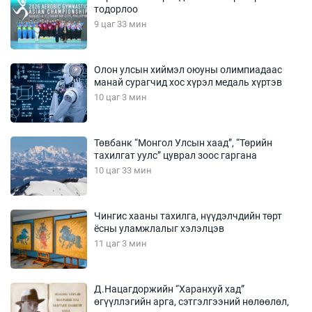
тодорлоо
9 цаг 33 мин
Олон улсын хиймэл оюуны олимпиадаас
манай сурагчид хос хүрэл медаль хүртэв
10 цаг 3 мин
Төвбанк “Монгол Улсын хаад”, “Төрийн
тахилгат уулс” цуврал зоос гаргана
10 цаг 33 мин
Чингис хааны тахилга, нүүдэлчдийн төрт
ёсны уламжлалыг хэлэлцэв
11 цаг 3 мин
Д.Нацагдоржийн “Харанхуй хад”
өгүүллэгийн арга, сэтгэлгээний нөлөөлөл,